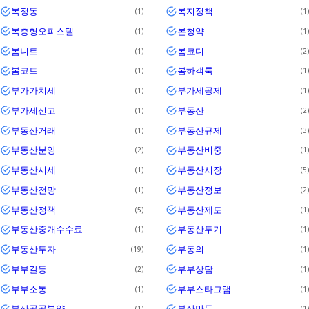
복정동
복지정책
1
1
복층형오피스텔
본청약
1
1
봄니트
봄코디
1
2
봄코트
봄하객룩
1
1
부가가치세
부가세공제
1
1
부가세신고
부동산
1
2
부동산거래
부동산규제
1
3
부동산분양
부동산비중
2
1
부동산시세
부동산시장
1
5
부동산전망
부동산정보
1
2
부동산정책
부동산제도
5
1
부동산중개수수료
부동산투기
1
1
부동산투자
부동의
19
1
부부갈등
부부상담
2
1
부부소통
부부스타그램
1
1
부산공공분양
부산만두
1
1