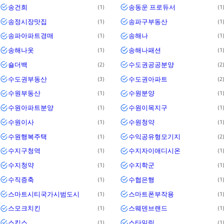
송건희
송동운 프로듀서
1
1
송정시장맛집
송파구부동산
1
1
송파아파트경매
송해나
1
1
송해나옷
송해나패션
1
1
숄더백
수도권공공분양
2
2
수도권부동산
수도권아파트
3
2
수원부동산
수원분양
1
1
수원아파트분양
수원이목지구
1
1
수원이사
수원청약
1
1
수원행복주택
수익공유형모기지
1
2
수지구청역
수지자이애디시온
1
1
수지청약
수지학군
1
1
수직증축
수협은행
1
1
스마트시티국가시범도시
스마트폰부작용
1
1
스모크치킨
스웨덴브랜드
1
1
스킴스
스타일링
1
1