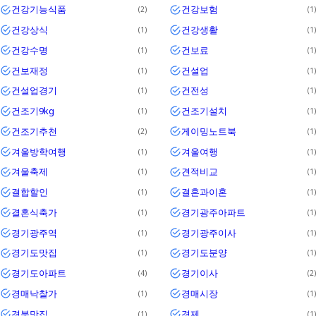
건강기능식품
건강보험
2
1
건강상식
건강생활
1
1
건강수명
건보료
1
1
건보재정
건설업
1
1
건설업경기
건전성
1
1
건조기9kg
건조기설치
1
1
건조기추천
게이밍노트북
2
1
겨울방학여행
겨울여행
1
1
겨울축제
견적비교
1
1
결합할인
결혼과이혼
1
1
결혼식축가
경기광주아파트
1
1
경기광주역
경기광주이사
1
1
경기도맛집
경기도분양
1
1
경기도아파트
경기이사
4
2
경매낙찰가
경매시장
1
1
경북맛집
경제
1
1