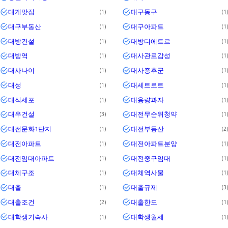
대게맛집
대구동구
1
1
대구부동산
대구아파트
1
1
대방건설
대방디에트르
1
1
대방역
대사관로감성
1
1
대사나이
대사증후군
1
1
대성
대세트로트
1
1
대식세포
대용량과자
1
1
대우건설
대전무순위청약
3
1
대전문화1단지
대전부동산
1
2
대전아파트
대전아파트분양
1
1
대전임대아파트
대전중구임대
1
1
대체구조
대체역사물
1
1
대출
대출규제
1
3
대출조건
대출한도
2
1
대학생기숙사
대학생월세
1
1