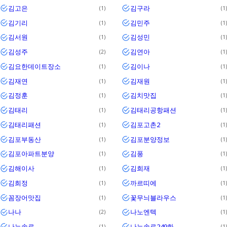
김고은
김구라
1
1
김기리
김민주
1
1
김서원
김성민
1
1
김성주
김연아
2
1
김요한데이트장소
김이나
1
1
김재연
김재원
1
1
김정훈
김치맛집
1
1
김태리
김태리공항패션
1
1
김태리패션
김포고촌2
1
1
김포부동산
김포분양정보
1
1
김포아파트분양
김풍
1
1
김해이사
김희재
1
1
김희정
까르띠에
1
1
꼼장어맛집
꽃무늬블라우스
1
1
나나
나노엔텍
2
1
나는솔로
나는솔로249화
1
1