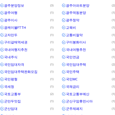
광주분양정보
광주아파트분양
3
2
광주여행
광주역동분양
1
1
광주이사
광주청약
1
1
광케이블FTTH
교육비
1
1
교자만두
교통비절약
1
1
구리갈매역세권
구미봉화이사
1
1
국내여행지추천
국내여행추천
1
1
국내주식
국민연금
1
1
국민임대자격
국민임대주택
1
2
국민임대주택완화모집
국민주택
1
1
국민평형
국민MC
1
2
국세청
국채금리
1
1
국토교통부
국토교통부예산
2
1
군만두맛집
군산구암휴먼시아
1
1
군산임대
군주제폐지
1
1