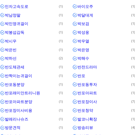
민자고속도로
바이오주
1
1
박남정딸
박달대게
1
1
박민영귀걸이
박보검
1
1
박봉섭감독
박성웅
1
1
박시우
박우열
1
1
박은빈
박은영
1
1
박하선
박해수
2
1
반도체관세
반전드라마
1
1
반짝이는귀걸이
반포
1
1
반포동분양
반포동투자
1
1
반포래미안트리니원
반포아파트
1
1
반포아파트분양
반포장이사
1
7
반포장이사비용
반포청약
1
1
발레리나슈즈
발코니확장
1
1
방문견적
방송리뷰
1
4