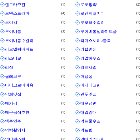
렌트카추천
로또청약
1
2
로맨스드라마
로맨틱코미디
4
1
로이킴
루보브주얼리
1
1
루이비통
루이비통딜라이트풀
3
1
루이비통주얼리
리더스시티5블록
1
1
리모델링아파트
리밸런싱
1
1
리스비교
리얼하우스
1
1
리정
리츠사업
1
1
릴레브루
마용성
1
1
마이크로바이옴
마케터고민
1
1
막회맛집
만두맛집
1
1
매기강
매운냉면
1
1
매운음식추천
매입임대
1
1
맥주안주
먹는물수질
1
1
먹방촬영지
먹트립
1
1
멀티패스백
멍때리기대회
1
1