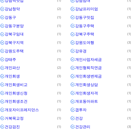
강남역맛집
강남임대
1
1
강남청약
강남프리미엄
2
1
강동구
강동구맛집
1
1
강동구분양
강동구주택
1
1
강북구임대
강북구주택
1
1
강북구지역
강원도여행
1
3
강원도주택
강유경
1
1
강태주
개인사업자세금
1
1
개인파산
개인형퇴직연금
2
1
개인회생
개인회생변제금
3
1
개인회생비교
개인회생상담
1
1
개인회생신청
개인회생자격
1
1
개인회생조건
개포동아파트
1
1
개포자이프레지던스
갭투자
1
1
거북목교정
건강
1
1
건강검진
건강관리
1
3