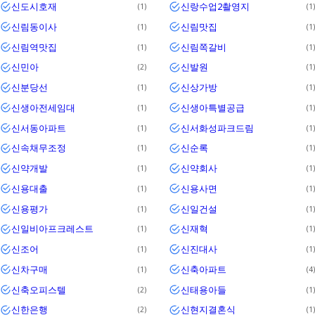
신도시호재
신랑수업2촬영지
1
1
신림동이사
신림맛집
1
1
신림역맛집
신림쪽갈비
1
1
신민아
신발원
2
1
신분당선
신상가방
1
1
신생아전세임대
신생아특별공급
1
1
신서동아파트
신서화성파크드림
1
1
신속채무조정
신순록
1
1
신약개발
신약회사
1
1
신용대출
신용사면
1
1
신용평가
신일건설
1
1
신일비아프크레스트
신재혁
1
1
신조어
신진대사
1
1
신차구매
신축아파트
1
4
신축오피스텔
신태용아들
2
1
신한은행
신현지결혼식
2
1