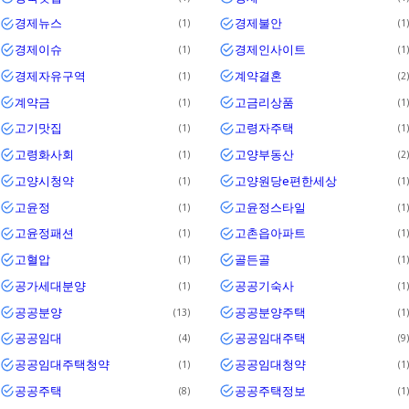
경제뉴스
경제불안
1
1
경제이슈
경제인사이트
1
1
경제자유구역
계약결혼
1
2
계약금
고금리상품
1
1
고기맛집
고령자주택
1
1
고령화사회
고양부동산
1
2
고양시청약
고양원당e편한세상
1
1
고윤정
고윤정스타일
1
1
고윤정패션
고촌읍아파트
1
1
고혈압
골든골
1
1
공가세대분양
공공기숙사
1
1
공공분양
공공분양주택
13
1
공공임대
공공임대주택
4
9
공공임대주택청약
공공임대청약
1
1
공공주택
공공주택정보
8
1