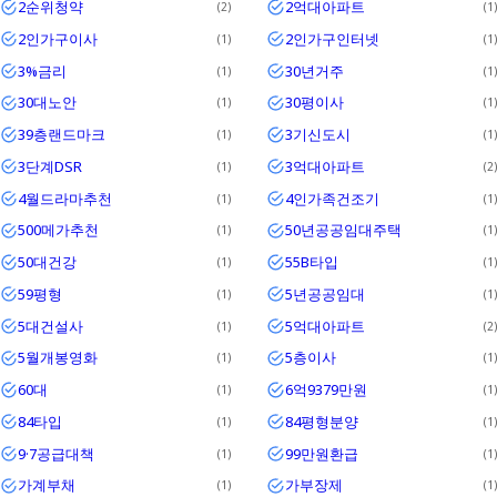
2순위청약
2억대아파트
2
1
2인가구이사
2인가구인터넷
1
1
3%금리
30년거주
1
1
30대노안
30평이사
1
1
39층랜드마크
3기신도시
1
1
3단계DSR
3억대아파트
1
2
4월드라마추천
4인가족건조기
1
1
500메가추천
50년공공임대주택
1
1
50대건강
55B타입
1
1
59평형
5년공공임대
1
1
5대건설사
5억대아파트
1
2
5월개봉영화
5층이사
1
1
60대
6억9379만원
1
1
84타입
84평형분양
1
1
9·7공급대책
99만원환급
1
1
가계부채
가부장제
1
1