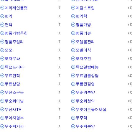
메리제인플랫
메릴스트립
1
1
면역
면역학
1
1
면책
명품가방
1
1
명품가방추천
명품리뷰
1
1
명품주얼리
모델몸관리
1
1
모모
모발이식
1
1
모자무싸
모자추천
1
1
목요드라마
목요일밤예능
1
1
무료견적
무료법률상담
1
2
무료상담
무릎관절염
1
1
무산소운동
무순위분양
1
1
무순위아님
무순위청약
1
5
무신사TV
무엇이든물어보살
1
1
무이자할부
무주택
1
2
무주택기간
무주택분양
1
1