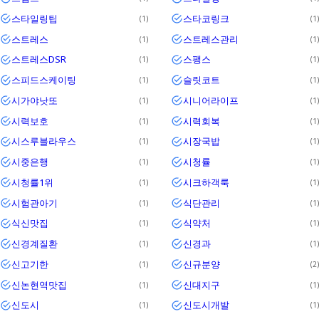
스타일링팁
스타코링크
1
1
스트레스
스트레스관리
1
1
스트레스DSR
스팽스
1
1
스피드스케이팅
슬릿코트
1
1
시가야낫또
시니어라이프
1
1
시력보호
시력회복
1
1
시스루블라우스
시장국밥
1
1
시중은행
시청률
1
1
시청률1위
시크하객룩
1
1
시험관아기
식단관리
1
1
식신맛집
식약처
1
1
신경계질환
신경과
1
1
신고기한
신규분양
1
2
신논현역맛집
신대지구
1
1
신도시
신도시개발
1
1