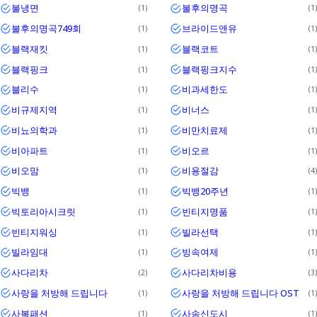
불냉면
불후의명곡
1
1
불후의명곡749회
브라이드앤유
1
1
블랙재킷
블랙코트
1
1
블랙핑크
블랙핑크지수
1
1
블리수
비과세한도
1
1
비규제지역
비너스
1
1
비뇨의학과
비만치료제
1
1
비아파트
비오르
1
1
비오맘
비용절감
1
4
빅뱅
빅뱅20주년
1
1
빅토리아시크릿
빈티지명품
1
1
빈티지워싱
빌라선택
1
1
빌라임대
빙속여제
1
1
사다리차
사다리차비용
2
3
사랑을 처방해 드립니다
사랑을 처방해 드립니다 OST
1
1
사복패션
사송신도시
1
1