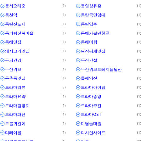
동서오레오
동영상유출
1
1
동천역
동탄국민임대
1
1
동탄신도시
동탄입주
1
1
동피랑전복마을
동해가볼만한곳
1
1
동해맛집
동해여행
1
1
돼지고기맛집
된장찌개맛집
1
1
두뇌건강
두산건설
1
1
두산위브
두산위브트레지움월산
1
1
둔촌동맛집
둘째임신
1
1
드라마리뷰
드라마아이템
8
1
드라마요약
드라마종영
1
1
드라마촬영지
드라마추천
1
1
드라마패션
드라마OST
1
1
드롭귀걸이
디딤돌대출
1
1
디레이블
디시인사이드
1
1