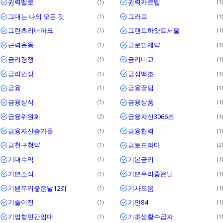
권력멜로
권력카르텔
1
1
그대는 나의 모든 것
그라프
1
1
그란츠리버파크
그랜드하얏트서울
1
1
근력운동
글로벌제약
1
1
금리경쟁
금리비교
1
1
금리인상
금성백조
1
1
금융
금융꿀팁
1
1
금융상식
금융상품
1
1
금융위원회
금융자산3066조
2
1
금융자산증가율
금융협력
1
1
금천구청약
금토드라마
1
2
기대수익
기본금리
1
1
기쁜소식
기쁜우리좋은날
1
1
기쁜우리좋은날12회
기사도움
1
1
기술이전
기안84
1
1
기업형민간임대
기초생활수급자
1
1