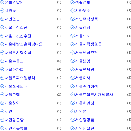
생활의달인
생활정보
1
2
샤라웃
샤라웃뜻
1
1
서면인근
서민주택정책
1
1
서울감성소품
서울강남
1
1
서울고깃집추천
서울노포
1
1
서울대방신혼희망타운
서울대학생원룸
1
1
서울도시형주택
서울맛집추천
1
1
서울부동산
서울분양
6
1
서울아파트
서울역세권
4
1
서울오피스텔청약
서울이사
1
2
서울전세임대
서울주거정책
1
1
서울주택
서울주택도시개발공사
2
3
서울청약
서울회맛집
1
1
서인국
서인영
1
1
서인영근황
서인영명품
1
1
서인영유튜브
서인영절친
1
1