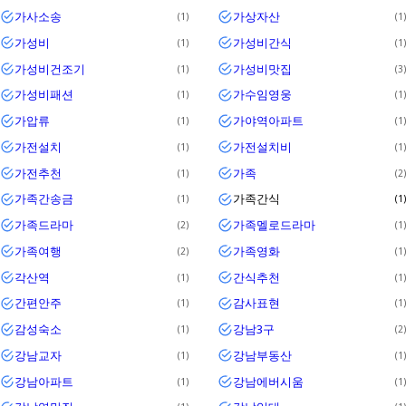
가사소송
가상자산
1
1
가성비
가성비간식
1
1
가성비건조기
가성비맛집
1
3
가성비패션
가수임영웅
1
1
가압류
가야역아파트
1
1
가전설치
가전설치비
1
1
가전추천
가족
1
2
가족간송금
가족간식
1
1
가족드라마
가족멜로드라마
2
1
가족여행
가족영화
2
1
각산역
간식추천
1
1
간편안주
감사표현
1
1
감성숙소
강남3구
1
2
강남교자
강남부동산
1
1
강남아파트
강남에버시움
1
1