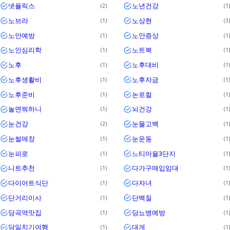
넷플릭스
노년건강
2
1
노브라
노상현
1
3
노안예방
노안증상
1
1
노인심리학
노트북
1
1
노후
노후대비
1
1
노후생활비
노후자금
1
1
노후준비
논로컬
1
1
놀면뭐하니
뇌건강
1
1
눈건강
눈물고백
2
1
눈썰매장
눈운동
1
1
눈피로
느티마을3단지
1
1
니트추천
다가구매입임대
1
1
다이어트식단
다자녀
1
1
단거리이사
단백질
1
1
당곡역맛집
당뇨병예방
1
1
당일치기여행
대게
1
1