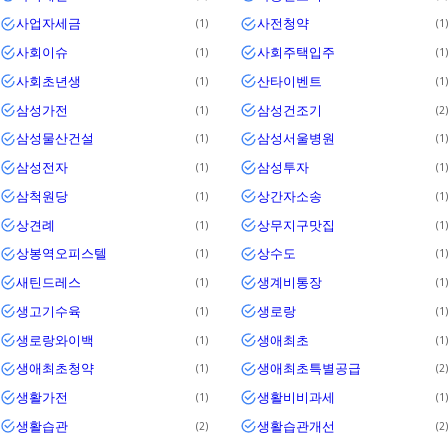
사업자세금
사전청약
1
1
사회이슈
사회주택입주
1
1
사회초년생
산타이벤트
1
1
삼성가전
삼성건조기
1
2
삼성물산건설
삼성서울병원
1
1
삼성전자
삼성투자
1
1
삼척원당
상간자소송
1
1
상견례
상무지구맛집
1
1
상봉역오피스텔
상수도
1
1
새틴드레스
생계비통장
1
1
생고기수육
생로랑
1
1
생로랑와이백
생애최초
1
1
생애최초청약
생애최초특별공급
1
2
생활가전
생활비비과세
1
1
생활습관
생활습관개선
2
2