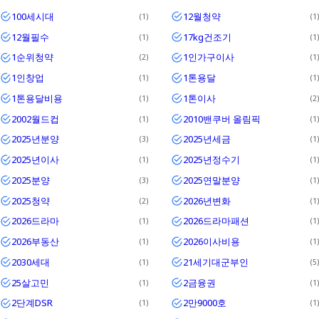
100세시대
12월청약
Textrim
1
1
12월필수
17kg건조기
1
1
Iglo
1순위청약
1인가구이사
2
1
1인창업
1톤용달
1
1
1톤용달비용
1톤이사
1
2
2002월드컵
2010밴쿠버 올림픽
1
1
2025년분양
2025년세금
3
1
2025년이사
2025년정수기
1
1
2025분양
2025연말분양
3
1
2025청약
2026년변화
2
1
2026드라마
2026드라마패션
1
1
2026부동산
2026이사비용
1
1
2030세대
21세기대군부인
1
5
25살고민
2금융권
1
1
2단계DSR
2만9000호
1
1