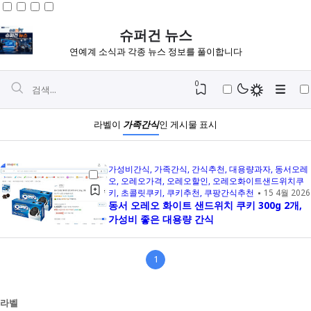
슈퍼건 뉴스
연예계 소식과 각종 뉴스 정보를 풀이합니다
0
라벨이
가족간식
인 게시물 표시
가성비간식
가족간식
간식추천
대용량과자
동서오레
오
오레오가격
오레오할인
오레오화이트샌드위치쿠
키
초콜릿쿠키
쿠키추천
쿠팡간식추천
15 4월 2026
동서 오레오 화이트 샌드위치 쿠키 300g 2개,
가성비 좋은 대용량 간식
1
Igniplex
Fiksioner
라벨