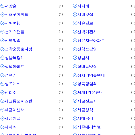
서장훈
서지혜
3
1
서초구아파트
서해맛집
1
1
서해여행
석유난로
1
1
선거스캔들
선박기관사
1
1
선별청약
선운지구아파트
1
1
선착순동호지정
선착순분양
1
1
성남복정1
성남시
1
1
성남아파트
성내동맛집
1
1
성수기
성시경먹을텐데
1
1
성우데뷔
성폭행혐의
1
1
성희주
세계1위유튜버
2
1
세교동오피스텔
세교신도시
1
1
세금계산서
세금상식
1
1
세금환급
세대공감
1
1
세마역
세무대리처벌
1
1