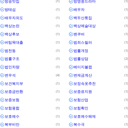
방송맛집
방영중드라마
1
1
방태섭
배우자
1
1
배우자외도
백두산횟집
1
1
백상논란
백상예술대상
1
1
백상후보
밴쿠버
1
1
버팀목대출
범죄스릴러
1
1
범천동
법률개정
1
1
법률구조
법률상담
1
2
법인차량
베이지볼캡
1
1
변우석
변제금계산
4
1
보건복지부
보정속옷추천
1
1
보증금반환
보증료지원
1
1
보증보험
보험산업
1
1
보험융합
보험확인
1
1
보호예수
보호예수해제
1
1
복부비만
복수극
1
1