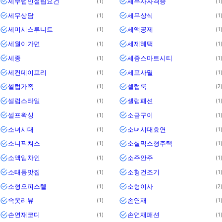
세무법인설립요건
세무사자격증
1
1
세무상담
세무상식
1
1
세미시스루니트
세액공제
1
1
세월이가면
세제혜택
1
1
세종
세종스마트시티
1
1
세컨데이프리
세포사멸
1
1
셀럽가족
셀럽룩
1
2
셀럽스타일
셀럽패션
1
1
셀프왁싱
소금구이
1
1
소녀시대
소녀시대효연
1
1
소니픽쳐스
소셜믹스형주택
1
1
소액임차인
소주안주
1
1
소태동맛집
소형건조기
1
1
소형오피스텔
소형이사
1
2
속옷리뷰
손연재
1
1
손연재코디
손연재패션
1
1