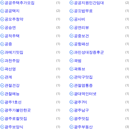
공공주택추가모집
공공지원민간임대
1
2
공공택지
공깃밥무료
2
1
공모주청약
공사비
1
1
공승연
공연리뷰
3
1
공적주택
공중보건
1
1
공증
공항패션
1
1
과메기맛집
과민성대장증후군
1
1
과천주암
곽범
1
1
곽선영
곽튜브
1
1
관계
관악구맛집
1
1
관절건강
관절염통증
1
1
관찰예능
광대역인터넷
1
1
광주1호선
광주7미
1
1
광주가볼만한곳
광주남구
1
1
광주로컬맛집
광주맛집
1
1
광주보양식
광주부동산
1
3