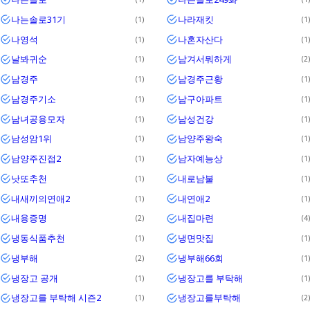
나는솔로31기
나라재킷
1
1
나영석
나혼자산다
1
1
날봐귀순
남겨서뭐하게
1
2
남경주
남경주근황
1
1
남경주기소
남구아파트
1
1
남녀공용모자
남성건강
1
1
남성암1위
남양주왕숙
1
1
남양주진접2
남자예능상
1
1
낫또추천
내로남불
1
1
내새끼의연애2
내연애2
1
1
내용증명
내집마련
2
4
냉동식품추천
냉면맛집
1
1
냉부해
냉부해66회
2
1
냉장고 공개
냉장고를 부탁해
1
1
냉장고를 부탁해 시즌2
냉장고를부탁해
1
2