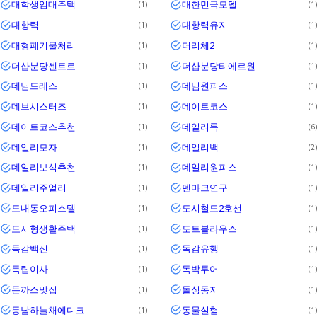
대학생임대주택
대한민국모델
1
1
대항력
대항력유지
1
1
대형폐기물처리
더리체2
1
1
더샵분당센트로
더샵분당티에르원
1
1
데님드레스
데님원피스
1
1
데브시스터즈
데이트코스
1
1
데이트코스추천
데일리룩
1
6
데일리모자
데일리백
1
2
데일리보석추천
데일리원피스
1
1
데일리주얼리
덴마크연구
1
1
도내동오피스텔
도시철도2호선
1
1
도시형생활주택
도트블라우스
1
1
독감백신
독감유행
1
1
독립이사
독박투어
1
1
돈까스맛집
돌싱동지
1
1
동남하늘채에디크
동물실험
1
1