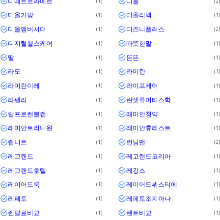
디에트르라메르
디올
1
2
디올가방
디올리백
1
1
디올앰버서더
디즈니플러스
1
2
디지털헬스케어
따뜻한말
1
1
딸
뜬뜬
1
1
라도
라미란
1
1
라미란이레
라이프케어
1
1
라펠라
란셋류머티스학
1
1
랄프로렌볼캡
래미안청약
1
1
래미안트리니원
래미안휴레스트
1
1
랩니트
런닝맨
1
2
레고랜드
레고랜드코리아
1
1
레고랜드호텔
레깅스
1
1
레이어드룩
레이어드뷔스티에
1
1
레페토
레페토조지아나
1
1
렌탈료비교
렌트비교
1
1