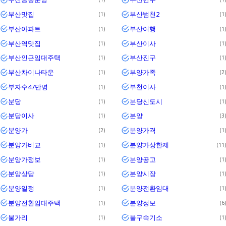
부산맛집
부산범천2
1
1
부산아파트
부산여행
1
1
부산역맛집
부산이사
1
1
부산인근임대주택
부산진구
1
1
부산차이나타운
부양가족
1
2
부자수47만명
부천이사
1
1
분당
분당신도시
1
1
분당이사
분양
1
3
분양가
분양가격
2
1
분양가비교
분양가상한제
1
11
분양가정보
분양공고
1
1
분양상담
분양시장
1
1
분양일정
분양전환임대
1
1
분양전환임대주택
분양정보
1
6
불가리
불구속기소
1
1