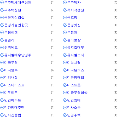
무주택세대구성원
무주택자
1
6
무주택청년
묵시적갱신
2
1
묵은지삼겹살
묵호항
1
1
문경가볼만한곳
문경맛집
1
1
문경여행
문정원
1
1
물관리
물어보살
1
1
뮈뮈에르
뮤지컬대부
1
1
뮤지컬배우남경주
뮤지컬스타
1
1
미국무역
미녹시딜
1
1
미니멀룩
미니원피스
4
1
미리내집
미분양매입
1
1
미스터비스트
미스트롯3
1
1
미우미우
미중무역협상
1
1
민간아파트
민간임대
1
1
민간임대주택
민사소송
2
1
민사집행법
민영주택
1
1