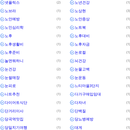
넷플릭스
노년건강
2
1
노브라
노상현
1
3
노안예방
노안증상
1
1
노인심리학
노트북
1
1
노후
노후대비
1
1
노후생활비
노후자금
1
1
노후준비
논로컬
1
1
놀면뭐하니
뇌건강
1
1
눈건강
눈물고백
2
1
눈썰매장
눈운동
1
1
눈피로
느티마을3단지
1
1
니트추천
다가구매입임대
1
1
다이어트식단
다자녀
1
1
단거리이사
단백질
1
1
당곡역맛집
당뇨병예방
1
1
당일치기여행
대게
1
1