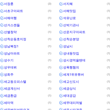
서장훈
서지혜
3
1
서초구아파트
서해맛집
1
1
서해여행
석유난로
1
1
선거스캔들
선박기관사
1
1
선별청약
선운지구아파트
1
1
선착순동호지정
선착순분양
1
1
성남복정1
성남시
1
1
성남아파트
성내동맛집
1
1
성수기
성시경먹을텐데
1
1
성우데뷔
성폭행혐의
1
1
성희주
세계1위유튜버
2
1
세교동오피스텔
세교신도시
1
1
세금계산서
세금상식
1
1
세금환급
세대공감
1
1
세마역
세무대리처벌
1
1
세무법인설립요건
세무사자격증
1
1