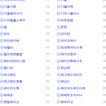
디올가방
디올리백
1
1
디올앰버서더
디즈니플러스
1
2
디지털헬스케어
따뜻한말
1
1
딸
뜬뜬
1
1
라도
라미란
1
1
라미란이레
라이프케어
1
1
라펠라
란셋류머티스학
1
1
랄프로렌볼캡
래미안청약
1
1
래미안트리니원
래미안휴레스트
1
1
랩니트
런닝맨
1
2
레고랜드
레고랜드코리아
1
1
레고랜드호텔
레깅스
1
1
레이어드룩
레이어드뷔스티에
1
1
레페토
레페토조지아나
1
1
렌탈료비교
렌트비교
1
1