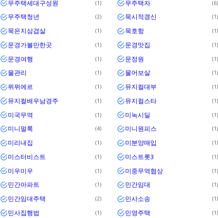
무주택세대구성원
무주택자
1
6
무주택청년
묵시적갱신
2
1
묵은지삼겹살
묵호항
1
1
문경가볼만한곳
문경맛집
1
1
문경여행
문정원
1
1
물관리
물어보살
1
1
뮈뮈에르
뮤지컬대부
1
1
뮤지컬배우남경주
뮤지컬스타
1
1
미국무역
미녹시딜
1
1
미니멀룩
미니원피스
4
1
미리내집
미분양매입
1
1
미스터비스트
미스트롯3
1
1
미우미우
미중무역협상
1
1
민간아파트
민간임대
1
1
민간임대주택
민사소송
2
1
민사집행법
민영주택
1
1