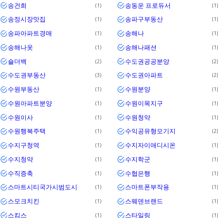
송건희
송동운 프로듀서
1
1
송정시장맛집
송파구부동산
1
1
송파아파트경매
송해나
1
1
송해나옷
송해나패션
1
1
숄더백
수도권공공분양
2
2
수도권부동산
수도권아파트
3
2
수원부동산
수원분양
1
1
수원아파트분양
수원이목지구
1
1
수원이사
수원청약
1
1
수원행복주택
수익공유형모기지
1
2
수지구청역
수지자이애디시온
1
1
수지청약
수지학군
1
1
수직증축
수협은행
1
1
스마트시티국가시범도시
스마트폰부작용
1
1
스모크치킨
스웨덴브랜드
1
1
스킴스
스타일링
1
1