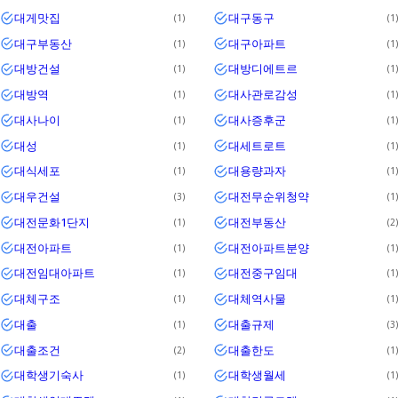
대게맛집
대구동구
1
1
대구부동산
대구아파트
1
1
대방건설
대방디에트르
1
1
대방역
대사관로감성
1
1
대사나이
대사증후군
1
1
대성
대세트로트
1
1
대식세포
대용량과자
1
1
대우건설
대전무순위청약
3
1
대전문화1단지
대전부동산
1
2
대전아파트
대전아파트분양
1
1
대전임대아파트
대전중구임대
1
1
대체구조
대체역사물
1
1
대출
대출규제
1
3
대출조건
대출한도
2
1
대학생기숙사
대학생월세
1
1