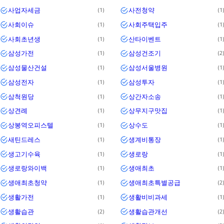
사업자세금
사전청약
1
1
사회이슈
사회주택입주
1
1
사회초년생
산타이벤트
1
1
삼성가전
삼성건조기
1
2
삼성물산건설
삼성서울병원
1
1
삼성전자
삼성투자
1
1
삼척원당
상간자소송
1
1
상견례
상무지구맛집
1
1
상봉역오피스텔
상수도
1
1
새틴드레스
생계비통장
1
1
생고기수육
생로랑
1
1
생로랑와이백
생애최초
1
1
생애최초청약
생애최초특별공급
1
2
생활가전
생활비비과세
1
1
생활습관
생활습관개선
2
2