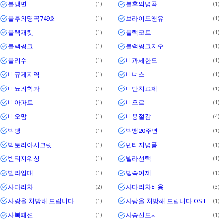
불냉면
불후의명곡
1
1
불후의명곡749회
브라이드앤유
1
1
블랙재킷
블랙코트
1
1
블랙핑크
블랙핑크지수
1
1
블리수
비과세한도
1
1
비규제지역
비너스
1
1
비뇨의학과
비만치료제
1
1
비아파트
비오르
1
1
비오맘
비용절감
1
4
빅뱅
빅뱅20주년
1
1
빅토리아시크릿
빈티지명품
1
1
빈티지워싱
빌라선택
1
1
빌라임대
빙속여제
1
1
사다리차
사다리차비용
2
3
사랑을 처방해 드립니다
사랑을 처방해 드립니다 OST
1
1
사복패션
사송신도시
1
1