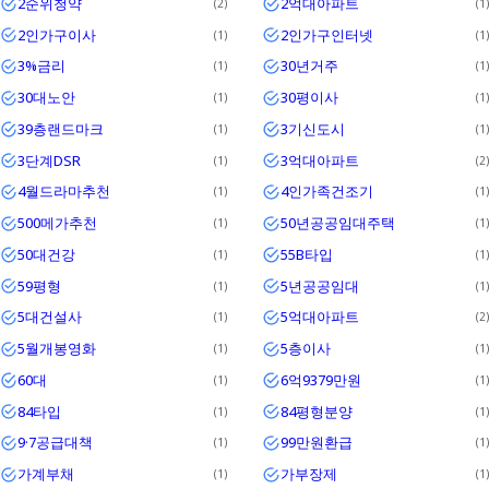
2순위청약
2억대아파트
2
1
2인가구이사
2인가구인터넷
1
1
3%금리
30년거주
1
1
30대노안
30평이사
1
1
39층랜드마크
3기신도시
1
1
3단계DSR
3억대아파트
1
2
4월드라마추천
4인가족건조기
1
1
500메가추천
50년공공임대주택
1
1
50대건강
55B타입
1
1
59평형
5년공공임대
1
1
5대건설사
5억대아파트
1
2
5월개봉영화
5층이사
1
1
60대
6억9379만원
1
1
84타입
84평형분양
1
1
9·7공급대책
99만원환급
1
1
가계부채
가부장제
1
1