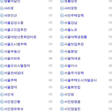
생활의달인
생활정보
1
2
샤라웃
샤라웃뜻
1
1
서면인근
서민주택정책
1
1
서울감성소품
서울강남
1
1
서울고깃집추천
서울노포
1
1
서울대방신혼희망타운
서울대학생원룸
1
1
서울도시형주택
서울맛집추천
1
1
서울부동산
서울분양
6
1
서울아파트
서울역세권
4
1
서울오피스텔청약
서울이사
1
2
서울전세임대
서울주거정책
1
1
서울주택
서울주택도시개발공사
2
3
서울청약
서울회맛집
1
1
서인국
서인영
1
1
서인영근황
서인영명품
1
1
서인영유튜브
서인영절친
1
1