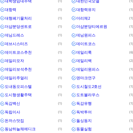
대학생임대주택
대한민국모델
1
1
대항력
대항력유지
1
1
대형폐기물처리
더리체2
1
1
더샵분당센트로
더샵분당티에르원
1
1
데님드레스
데님원피스
1
1
데브시스터즈
데이트코스
1
1
데이트코스추천
데일리룩
1
6
데일리모자
데일리백
1
2
데일리보석추천
데일리원피스
1
1
데일리주얼리
덴마크연구
1
1
도내동오피스텔
도시철도2호선
1
1
도시형생활주택
도트블라우스
1
1
독감백신
독감유행
1
1
독립이사
독박투어
1
1
돈까스맛집
돌싱동지
1
1
동남하늘채에디크
동물실험
1
1