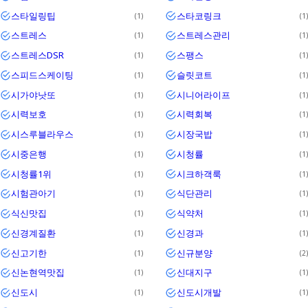
스타일링팁
스타코링크
1
1
스트레스
스트레스관리
1
1
스트레스DSR
스팽스
1
1
스피드스케이팅
슬릿코트
1
1
시가야낫또
시니어라이프
1
1
시력보호
시력회복
1
1
시스루블라우스
시장국밥
1
1
시중은행
시청률
1
1
시청률1위
시크하객룩
1
1
시험관아기
식단관리
1
1
식신맛집
식약처
1
1
신경계질환
신경과
1
1
신고기한
신규분양
1
2
신논현역맛집
신대지구
1
1
신도시
신도시개발
1
1