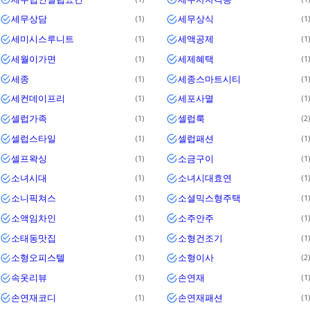
세무상담
세무상식
1
1
세미시스루니트
세액공제
1
1
세월이가면
세제혜택
1
1
세종
세종스마트시티
1
1
세컨데이프리
세포사멸
1
1
셀럽가족
셀럽룩
1
2
셀럽스타일
셀럽패션
1
1
셀프왁싱
소금구이
1
1
소녀시대
소녀시대효연
1
1
소니픽쳐스
소셜믹스형주택
1
1
소액임차인
소주안주
1
1
소태동맛집
소형건조기
1
1
소형오피스텔
소형이사
1
2
속옷리뷰
손연재
1
1
손연재코디
손연재패션
1
1