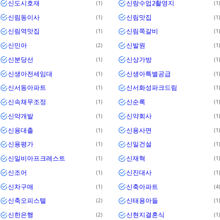
신도시호재
신랑수업2촬영지
1
1
신림동이사
신림맛집
1
1
신림역맛집
신림쪽갈비
1
1
신민아
신발원
2
1
신분당선
신상가방
1
1
신생아전세임대
신생아특별공급
1
1
신서동아파트
신서화성파크드림
1
1
신속채무조정
신순록
1
1
신약개발
신약회사
1
1
신용대출
신용사면
1
1
신용평가
신일건설
1
1
신일비아프크레스트
신재혁
1
1
신조어
신진대사
1
1
신차구매
신축아파트
1
4
신축오피스텔
신태용아들
2
1
신한은행
신현지결혼식
2
1