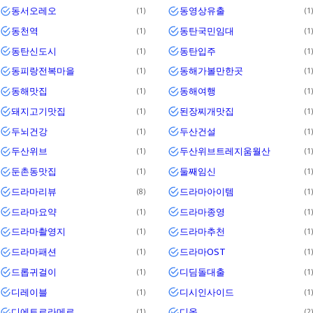
동서오레오
동영상유출
1
1
동천역
동탄국민임대
1
1
동탄신도시
동탄입주
1
1
동피랑전복마을
동해가볼만한곳
1
1
동해맛집
동해여행
1
1
돼지고기맛집
된장찌개맛집
1
1
두뇌건강
두산건설
1
1
두산위브
두산위브트레지움월산
1
1
둔촌동맛집
둘째임신
1
1
드라마리뷰
드라마아이템
8
1
드라마요약
드라마종영
1
1
드라마촬영지
드라마추천
1
1
드라마패션
드라마OST
1
1
드롭귀걸이
디딤돌대출
1
1
디레이블
디시인사이드
1
1
디에트르라메르
디올
1
2