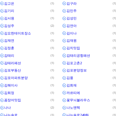
김고은
김구라
1
1
김기리
김민주
1
1
김서원
김성민
1
1
김성주
김연아
2
1
김요한데이트장소
김이나
1
1
김재연
김재원
1
1
김정훈
김치맛집
1
1
김태리
김태리공항패션
1
1
김태리패션
김포고촌2
1
1
김포부동산
김포분양정보
1
1
김포아파트분양
김풍
1
1
김해이사
김희재
1
1
김희정
까르띠에
1
1
꼼장어맛집
꽃무늬블라우스
1
1
나나
나노엔텍
2
1
나는솔로
나는솔로249화
1
1