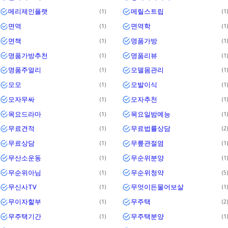
메리제인플랫
메릴스트립
1
1
면역
면역학
1
1
면책
명품가방
1
1
명품가방추천
명품리뷰
1
1
명품주얼리
모델몸관리
1
1
모모
모발이식
1
1
모자무싸
모자추천
1
1
목요드라마
목요일밤예능
1
1
무료견적
무료법률상담
1
2
무료상담
무릎관절염
1
1
무산소운동
무순위분양
1
1
무순위아님
무순위청약
1
5
무신사TV
무엇이든물어보살
1
1
무이자할부
무주택
1
2
무주택기간
무주택분양
1
1