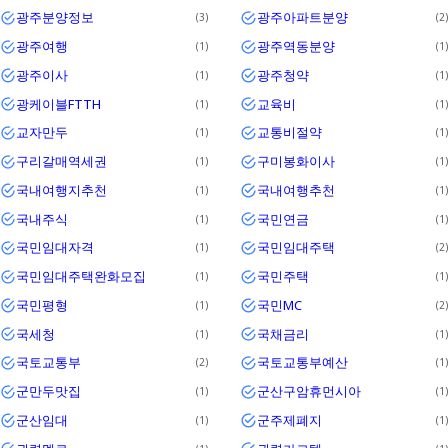
광주분양정보
광주아파트분양
3
2
광주여행
광주역동분양
1
1
광주이사
광주청약
1
1
광케이블FTTH
교육비
1
1
교자만두
교통비절약
1
1
구리갈매역세권
구미봉화이사
1
1
국내여행지추천
국내여행추천
1
1
국내주식
국민연금
1
1
국민임대자격
국민임대주택
1
2
국민임대주택완화모집
국민주택
1
1
국민평형
국민MC
1
2
국세청
국채금리
1
1
국토교통부
국토교통부예산
2
1
군만두맛집
군산구암휴먼시아
1
1
군산임대
군주제폐지
1
1