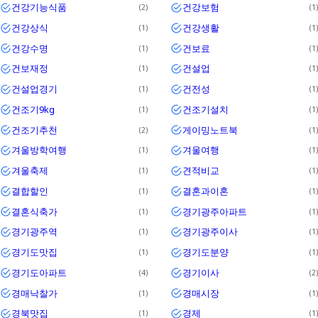
건강기능식품
건강보험
2
1
건강상식
건강생활
1
1
건강수명
건보료
1
1
건보재정
건설업
1
1
건설업경기
건전성
1
1
건조기9kg
건조기설치
1
1
건조기추천
게이밍노트북
2
1
겨울방학여행
겨울여행
1
1
겨울축제
견적비교
1
1
결합할인
결혼과이혼
1
1
결혼식축가
경기광주아파트
1
1
경기광주역
경기광주이사
1
1
경기도맛집
경기도분양
1
1
경기도아파트
경기이사
4
2
경매낙찰가
경매시장
1
1
경북맛집
경제
1
1