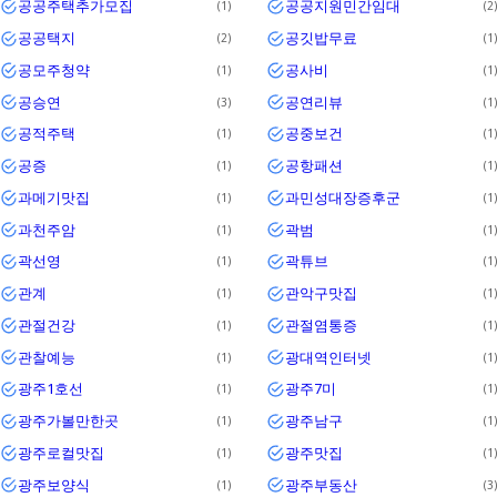
공공주택추가모집
공공지원민간임대
1
2
공공택지
공깃밥무료
2
1
공모주청약
공사비
1
1
공승연
공연리뷰
3
1
공적주택
공중보건
1
1
공증
공항패션
1
1
과메기맛집
과민성대장증후군
1
1
과천주암
곽범
1
1
곽선영
곽튜브
1
1
관계
관악구맛집
1
1
관절건강
관절염통증
1
1
관찰예능
광대역인터넷
1
1
광주1호선
광주7미
1
1
광주가볼만한곳
광주남구
1
1
광주로컬맛집
광주맛집
1
1
광주보양식
광주부동산
1
3