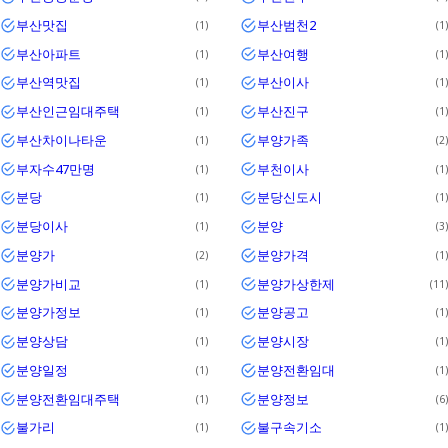
부산맛집
부산범천2
1
1
부산아파트
부산여행
1
1
부산역맛집
부산이사
1
1
부산인근임대주택
부산진구
1
1
부산차이나타운
부양가족
1
2
부자수47만명
부천이사
1
1
분당
분당신도시
1
1
분당이사
분양
1
3
분양가
분양가격
2
1
분양가비교
분양가상한제
1
11
분양가정보
분양공고
1
1
분양상담
분양시장
1
1
분양일정
분양전환임대
1
1
분양전환임대주택
분양정보
1
6
불가리
불구속기소
1
1