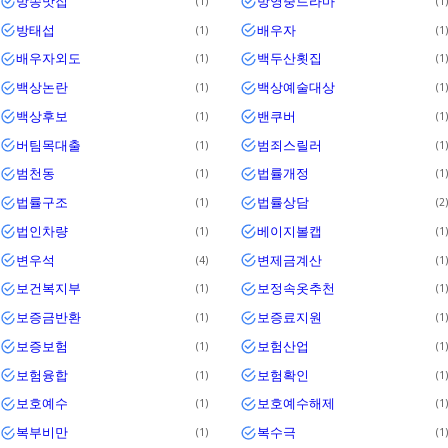
방송맛집
방영중드라마
1
1
방태섭
배우자
1
1
배우자외도
백두산횟집
1
1
백상논란
백상예술대상
1
1
백상후보
밴쿠버
1
1
버팀목대출
범죄스릴러
1
1
범천동
법률개정
1
1
법률구조
법률상담
1
2
법인차량
베이지볼캡
1
1
변우석
변제금계산
4
1
보건복지부
보정속옷추천
1
1
보증금반환
보증료지원
1
1
보증보험
보험산업
1
1
보험융합
보험확인
1
1
보호예수
보호예수해제
1
1
복부비만
복수극
1
1