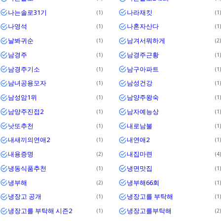
나는솔로31기
나라재킷
1
1
나영석
나혼자산다
1
1
날봐귀순
남겨서뭐하게
1
2
남경주
남경주근황
1
1
남경주기소
남구아파트
1
1
남녀공용모자
남성건강
1
1
남성암1위
남양주왕숙
1
1
남양주진접2
남자예능상
1
1
낫또추천
내로남불
1
1
내새끼의연애2
내연애2
1
1
내용증명
내집마련
2
4
냉동식품추천
냉면맛집
1
1
냉부해
냉부해66회
2
1
냉장고 공개
냉장고를 부탁해
1
1
냉장고를 부탁해 시즌2
냉장고를부탁해
1
2