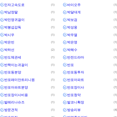
민자고속도로
바이오주
1
1
박남정딸
박달대게
1
1
박민영귀걸이
박보검
1
1
박봉섭감독
박성웅
1
1
박시우
박우열
1
1
박은빈
박은영
1
1
박하선
박해수
2
1
반도체관세
반전드라마
1
1
반짝이는귀걸이
반포
1
1
반포동분양
반포동투자
1
1
반포래미안트리니원
반포아파트
1
1
반포아파트분양
반포장이사
1
7
반포장이사비용
반포청약
1
1
발레리나슈즈
발코니확장
1
1
방문견적
방송리뷰
1
4