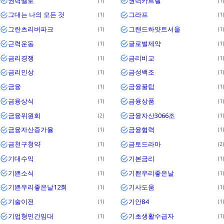
권력멜로
권력카르텔
1
1
그대는 나의 모든 것
그라프
1
1
그란츠리버파크
그랜드하얏트서울
1
1
근력운동
글로벌제약
1
1
금리경쟁
금리비교
1
1
금리인상
금성백조
1
1
금융
금융꿀팁
1
1
금융상식
금융상품
1
1
금융위원회
금융자산3066조
2
1
금융자산증가율
금융협력
1
1
금천구청약
금토드라마
1
2
기대수익
기본금리
1
1
기쁜소식
기쁜우리좋은날
1
1
기쁜우리좋은날12회
기사도움
1
1
기술이전
기안84
1
1
기업형민간임대
기초생활수급자
1
1