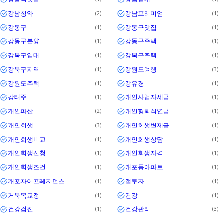
강남청약
강남프리미엄
2
1
강동구
강동구맛집
1
1
강동구분양
강동구주택
1
1
강북구임대
강북구주택
1
1
강북구지역
강원도여행
1
3
강원도주택
강유경
1
1
강태주
개인사업자세금
1
1
개인파산
개인형퇴직연금
2
1
개인회생
개인회생변제금
3
1
개인회생비교
개인회생상담
1
1
개인회생신청
개인회생자격
1
1
개인회생조건
개포동아파트
1
1
개포자이프레지던스
갭투자
1
1
거북목교정
건강
1
1
건강검진
건강관리
1
3