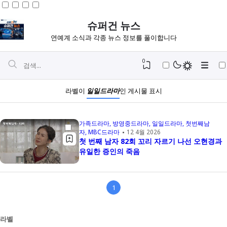
슈퍼건 뉴스
연예계 소식과 각종 뉴스 정보를 풀이합니다
0
라벨이
일일드라마
인 게시물 표시
가족드라마
방영중드라마
일일드라마
첫번째남
자
MBC드라마
12 4월 2026
첫 번째 남자 82회 꼬리 자르기 나선 오현경과
유일한 증인의 죽음
1
Igniplex
Fiksioner
라벨