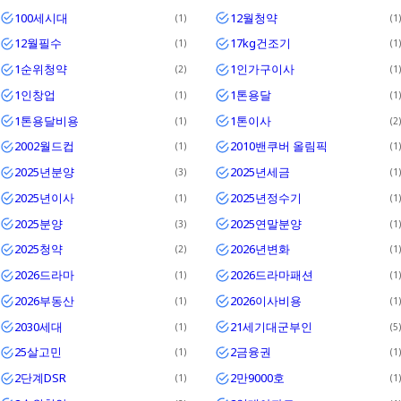
100세시대
12월청약
1
1
Textrim
12월필수
17kg건조기
1
1
Iglo
1순위청약
1인가구이사
2
1
1인창업
1톤용달
1
1
1톤용달비용
1톤이사
1
2
2002월드컵
2010밴쿠버 올림픽
1
1
2025년분양
2025년세금
3
1
2025년이사
2025년정수기
1
1
2025분양
2025연말분양
3
1
2025청약
2026년변화
2
1
2026드라마
2026드라마패션
1
1
2026부동산
2026이사비용
1
1
2030세대
21세기대군부인
1
5
25살고민
2금융권
1
1
2단계DSR
2만9000호
1
1