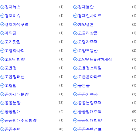
경제뉴스
경제불안
1
1
경제이슈
경제인사이트
1
1
경제자유구역
계약결혼
1
2
계약금
고금리상품
1
1
고기맛집
고령자주택
1
1
고령화사회
고양부동산
1
2
고양시청약
고양원당e편한세상
1
1
고윤정
고윤정스타일
1
1
고윤정패션
고촌읍아파트
1
1
고혈압
골든골
1
1
공가세대분양
공공기숙사
1
1
공공분양
공공분양주택
13
1
공공임대
공공임대주택
4
9
공공임대주택청약
공공임대청약
1
1
공공주택
공공주택정보
8
1