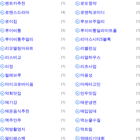
렌트카추천
로또청약
1
2
로맨스드라마
로맨틱코미디
4
1
로이킴
루보브주얼리
1
1
루이비통
루이비통딜라이트풀
3
1
루이비통주얼리
리더스시티5블록
1
1
리모델링아파트
리밸런싱
1
1
리스비교
리얼하우스
1
1
리정
리츠사업
1
1
릴레브루
마용성
1
1
마이크로바이옴
마케터고민
1
1
막회맛집
만두맛집
1
1
매기강
매운냉면
1
1
매운음식추천
매입임대
1
1
맥주안주
먹는물수질
1
1
먹방촬영지
먹트립
1
1
멀티패스백
멍때리기대회
1
1