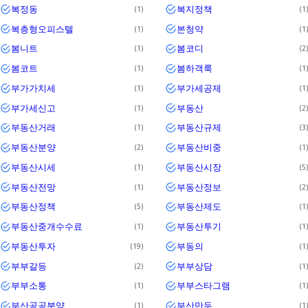
복정동
복지정책
1
1
복층형오피스텔
본청약
1
1
봄니트
봄코디
1
2
봄코트
봄하객룩
1
1
부가가치세
부가세공제
1
1
부가세신고
부동산
1
2
부동산거래
부동산규제
1
3
부동산분양
부동산비중
2
1
부동산시세
부동산시장
1
5
부동산전망
부동산정보
1
2
부동산정책
부동산제도
5
1
부동산중개수수료
부동산투기
1
1
부동산투자
부동의
19
1
부부갈등
부부상담
2
1
부부소통
부부스타그램
1
1
부산공공분양
부산만두
1
1