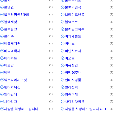
불냉면
불후의명곡
1
1
불후의명곡749회
브라이드앤유
1
1
블랙재킷
블랙코트
1
1
블랙핑크
블랙핑크지수
1
1
블리수
비과세한도
1
1
비규제지역
비너스
1
1
비뇨의학과
비만치료제
1
1
비아파트
비오르
1
1
비오맘
비용절감
1
4
빅뱅
빅뱅20주년
1
1
빅토리아시크릿
빈티지명품
1
1
빈티지워싱
빌라선택
1
1
빌라임대
빙속여제
1
1
사다리차
사다리차비용
2
3
사랑을 처방해 드립니다
사랑을 처방해 드립니다 OST
1
1