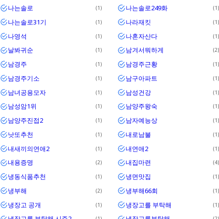
나는솔로
나는솔로249화
1
1
나는솔로31기
나라재킷
1
1
나영석
나혼자산다
1
1
날봐귀순
남겨서뭐하게
1
2
남경주
남경주근황
1
1
남경주기소
남구아파트
1
1
남녀공용모자
남성건강
1
1
남성암1위
남양주왕숙
1
1
남양주진접2
남자예능상
1
1
낫또추천
내로남불
1
1
내새끼의연애2
내연애2
1
1
내용증명
내집마련
2
4
냉동식품추천
냉면맛집
1
1
냉부해
냉부해66회
2
1
냉장고 공개
냉장고를 부탁해
1
1
냉장고를 부탁해 시즌2
냉장고를부탁해
1
2