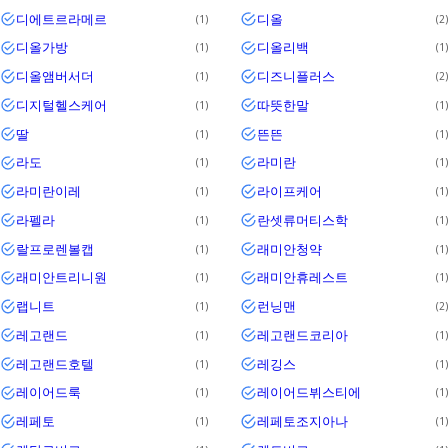
디에트르라메르
디올
1
2
디올가방
디올리백
1
1
디올앰버서더
디즈니플러스
1
2
디지털헬스케어
따뜻한말
1
1
딸
뜬뜬
1
1
라도
라미란
1
1
라미란이레
라이프케어
1
1
라펠라
란셋류머티스학
1
1
랄프로렌볼캡
래미안청약
1
1
래미안트리니원
래미안휴레스트
1
1
랩니트
런닝맨
1
2
레고랜드
레고랜드코리아
1
1
레고랜드호텔
레깅스
1
1
레이어드룩
레이어드뷔스티에
1
1
레페토
레페토조지아나
1
1