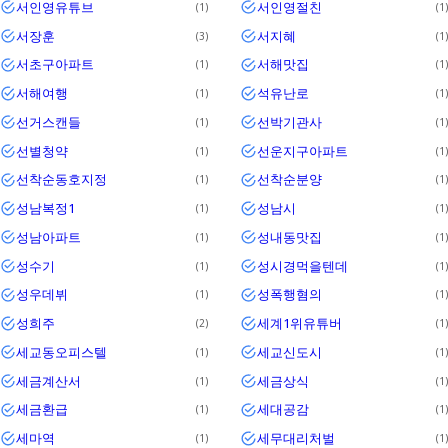
서인영유튜브
서인영절친
1
1
서장훈
서지혜
3
1
서초구아파트
서해맛집
1
1
서해여행
석유난로
1
1
선거스캔들
선박기관사
1
1
선별청약
선운지구아파트
1
1
선착순동호지정
선착순분양
1
1
성남복정1
성남시
1
1
성남아파트
성내동맛집
1
1
성수기
성시경먹을텐데
1
1
성우데뷔
성폭행혐의
1
1
성희주
세계1위유튜버
2
1
세교동오피스텔
세교신도시
1
1
세금계산서
세금상식
1
1
세금환급
세대공감
1
1
세마역
세무대리처벌
1
1