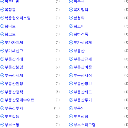
복부비만
복수극
1
1
복정동
복지정책
1
1
복층형오피스텔
본청약
1
1
봄니트
봄코디
1
2
봄코트
봄하객룩
1
1
부가가치세
부가세공제
1
1
부가세신고
부동산
1
2
부동산거래
부동산규제
1
3
부동산분양
부동산비중
2
1
부동산시세
부동산시장
1
5
부동산전망
부동산정보
1
2
부동산정책
부동산제도
5
1
부동산중개수수료
부동산투기
1
1
부동산투자
부동의
19
1
부부갈등
부부상담
2
1
부부소통
부부스타그램
1
1