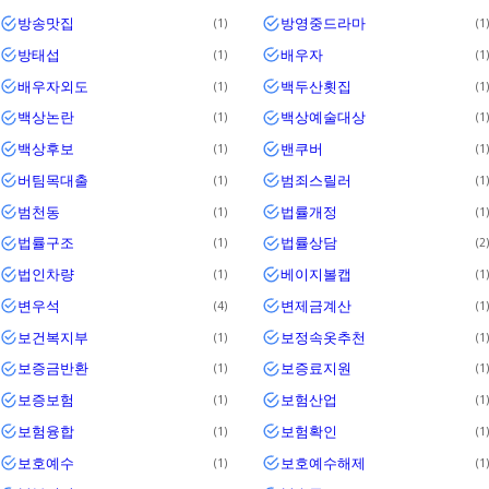
방송맛집
방영중드라마
1
1
방태섭
배우자
1
1
배우자외도
백두산횟집
1
1
백상논란
백상예술대상
1
1
백상후보
밴쿠버
1
1
버팀목대출
범죄스릴러
1
1
범천동
법률개정
1
1
법률구조
법률상담
1
2
법인차량
베이지볼캡
1
1
변우석
변제금계산
4
1
보건복지부
보정속옷추천
1
1
보증금반환
보증료지원
1
1
보증보험
보험산업
1
1
보험융합
보험확인
1
1
보호예수
보호예수해제
1
1