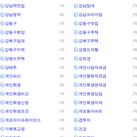
강남역맛집
강남임대
1
1
강남청약
강남프리미엄
2
1
강동구
강동구맛집
1
1
강동구분양
강동구주택
1
1
강북구임대
강북구주택
1
1
강북구지역
강원도여행
1
3
강원도주택
강유경
1
1
강태주
개인사업자세금
1
1
개인파산
개인형퇴직연금
2
1
개인회생
개인회생변제금
3
1
개인회생비교
개인회생상담
1
1
개인회생신청
개인회생자격
1
1
개인회생조건
개포동아파트
1
1
개포자이프레지던스
갭투자
1
1
거북목교정
건강
1
1