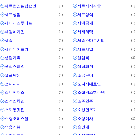
세무법인설립요건
세무사자격증
1
1
세무상담
세무상식
1
1
세미시스루니트
세액공제
1
1
세월이가면
세제혜택
1
1
세종
세종스마트시티
1
1
세컨데이프리
세포사멸
1
1
셀럽가족
셀럽룩
1
2
셀럽스타일
셀럽패션
1
1
셀프왁싱
소금구이
1
1
소녀시대
소녀시대효연
1
1
소니픽쳐스
소셜믹스형주택
1
1
소액임차인
소주안주
1
1
소태동맛집
소형건조기
1
1
소형오피스텔
소형이사
1
2
속옷리뷰
손연재
1
1