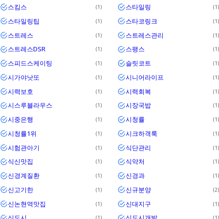
스킴스
스타일링
1
1
스타일링팁
스타코링크
1
1
스트레스
스트레스관리
1
1
스트레스DSR
스팽스
1
1
스피드스케이팅
슬릿코트
1
1
시가야낫또
시니어라이프
1
1
시력보호
시력회복
1
1
시스루블라우스
시장국밥
1
1
시중은행
시청률
1
1
시청률1위
시크하객룩
1
1
시험관아기
식단관리
1
1
식신맛집
식약처
1
1
신경계질환
신경과
1
1
신고기한
신규분양
1
2
신논현역맛집
신대지구
1
1
신도시
신도시개발
1
1