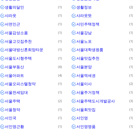
생활의달인
생활정보
1
2
샤라웃
샤라웃뜻
1
1
서면인근
서민주택정책
1
1
서울감성소품
서울강남
1
1
서울고깃집추천
서울노포
1
1
서울대방신혼희망타운
서울대학생원룸
1
1
서울도시형주택
서울맛집추천
1
1
서울부동산
서울분양
6
1
서울아파트
서울역세권
4
1
서울오피스텔청약
서울이사
1
2
서울전세임대
서울주거정책
1
1
서울주택
서울주택도시개발공사
2
3
서울청약
서울회맛집
1
1
서인국
서인영
1
1
서인영근황
서인영명품
1
1