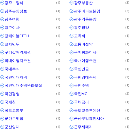
광주보양식
광주부동산
1
3
광주분양정보
광주아파트분양
3
2
광주여행
광주역동분양
1
1
광주이사
광주청약
1
1
광케이블FTTH
교육비
1
1
교자만두
교통비절약
1
1
구리갈매역세권
구미봉화이사
1
1
국내여행지추천
국내여행추천
1
1
국내주식
국민연금
1
1
국민임대자격
국민임대주택
1
2
국민임대주택완화모집
국민주택
1
1
국민평형
국민MC
1
2
국세청
국채금리
1
1
국토교통부
국토교통부예산
2
1
군만두맛집
군산구암휴먼시아
1
1
군산임대
군주제폐지
1
1