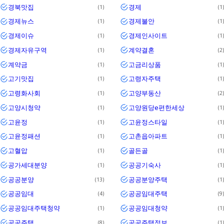
경북맛집
경제
1
1
경제뉴스
경제불안
1
1
경제이슈
경제인사이트
1
1
경제자유구역
계약결혼
1
2
계약금
고금리상품
1
1
고기맛집
고령자주택
1
1
고령화사회
고양부동산
1
2
고양시청약
고양원당e편한세상
1
1
고윤정
고윤정스타일
1
1
고윤정패션
고촌읍아파트
1
1
고혈압
골든골
1
1
공가세대분양
공공기숙사
1
1
공공분양
공공분양주택
13
1
공공임대
공공임대주택
4
9
공공임대주택청약
공공임대청약
1
1
공공주택
공공주택정보
8
1