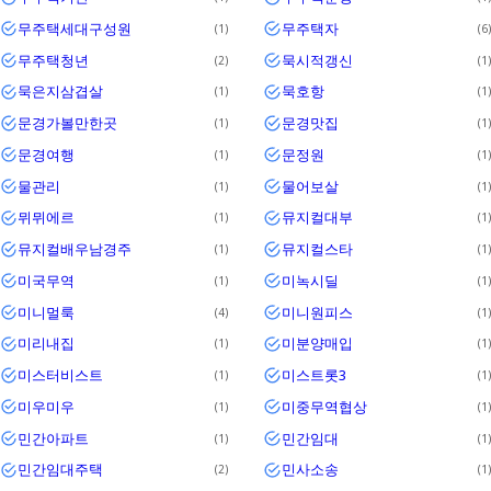
무주택세대구성원
무주택자
1
6
무주택청년
묵시적갱신
2
1
묵은지삼겹살
묵호항
1
1
문경가볼만한곳
문경맛집
1
1
문경여행
문정원
1
1
물관리
물어보살
1
1
뮈뮈에르
뮤지컬대부
1
1
뮤지컬배우남경주
뮤지컬스타
1
1
미국무역
미녹시딜
1
1
미니멀룩
미니원피스
4
1
미리내집
미분양매입
1
1
미스터비스트
미스트롯3
1
1
미우미우
미중무역협상
1
1
민간아파트
민간임대
1
1
민간임대주택
민사소송
2
1