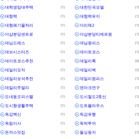
대학생임대주택
대한민국모델
1
1
대항력
대항력유지
1
1
대형폐기물처리
더리체2
1
1
더샵분당센트로
더샵분당티에르원
1
1
데님드레스
데님원피스
1
1
데브시스터즈
데이트코스
1
1
데이트코스추천
데일리룩
1
6
데일리모자
데일리백
1
2
데일리보석추천
데일리원피스
1
1
데일리주얼리
덴마크연구
1
1
도내동오피스텔
도시철도2호선
1
1
도시형생활주택
도트블라우스
1
1
독감백신
독감유행
1
1
독립이사
독박투어
1
1
돈까스맛집
돌싱동지
1
1