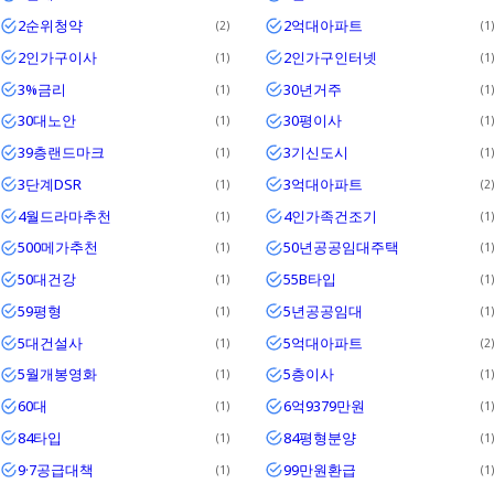
2순위청약
2억대아파트
2
1
2인가구이사
2인가구인터넷
1
1
3%금리
30년거주
1
1
30대노안
30평이사
1
1
39층랜드마크
3기신도시
1
1
3단계DSR
3억대아파트
1
2
4월드라마추천
4인가족건조기
1
1
500메가추천
50년공공임대주택
1
1
50대건강
55B타입
1
1
59평형
5년공공임대
1
1
5대건설사
5억대아파트
1
2
5월개봉영화
5층이사
1
1
60대
6억9379만원
1
1
84타입
84평형분양
1
1
9·7공급대책
99만원환급
1
1