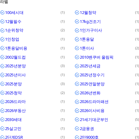
라벨
Textrim
100세시대
12월청약
1
1
Iglo
12월필수
17kg건조기
1
1
1순위청약
1인가구이사
2
1
1인창업
1톤용달
1
1
1톤용달비용
1톤이사
1
2
2002월드컵
2010밴쿠버 올림픽
1
1
2025년분양
2025년세금
3
1
2025년이사
2025년정수기
1
1
2025분양
2025연말분양
3
1
2025청약
2026년변화
2
1
2026드라마
2026드라마패션
1
1
2026부동산
2026이사비용
1
1
2030세대
21세기대군부인
1
5
25살고민
2금융권
1
1
2단계DSR
2만9000호
1
1