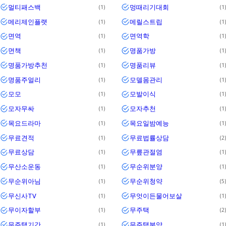
멀티패스백
멍때리기대회
1
1
메리제인플랫
메릴스트립
1
1
면역
면역학
1
1
면책
명품가방
1
1
명품가방추천
명품리뷰
1
1
명품주얼리
모델몸관리
1
1
모모
모발이식
1
1
모자무싸
모자추천
1
1
목요드라마
목요일밤예능
1
1
무료견적
무료법률상담
1
2
무료상담
무릎관절염
1
1
무산소운동
무순위분양
1
1
무순위아님
무순위청약
1
5
무신사TV
무엇이든물어보살
1
1
무이자할부
무주택
1
2
무주택기간
무주택분양
1
1