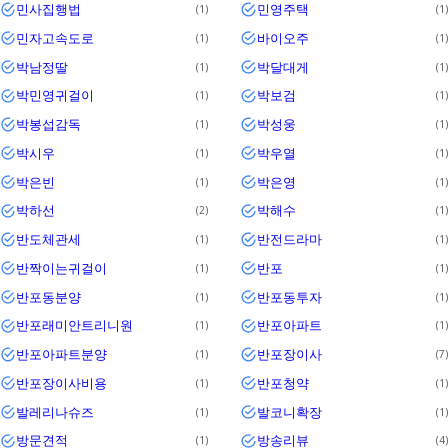
민사집행법
민영주택
1
1
민자고속도로
바이오주
1
1
박남정딸
박달대게
1
1
박민영귀걸이
박보검
1
1
박봉섭감독
박성웅
1
1
박시우
박우열
1
1
박은빈
박은영
1
1
박하선
박해수
2
1
반도체관세
반전드라마
1
1
반짝이는귀걸이
반포
1
1
반포동분양
반포동투자
1
1
반포래미안트리니원
반포아파트
1
1
반포아파트분양
반포장이사
1
7
반포장이사비용
반포청약
1
1
발레리나슈즈
발코니확장
1
1
방문견적
방송리뷰
1
4