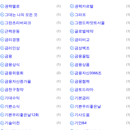
권력멜로
권력카르텔
1
1
그대는 나의 모든 것
그라프
1
1
그란츠리버파크
그랜드하얏트서울
1
1
근력운동
글로벌제약
1
1
금리경쟁
금리비교
1
1
금리인상
금성백조
1
1
금융
금융꿀팁
1
1
금융상식
금융상품
1
1
금융위원회
금융자산3066조
2
1
금융자산증가율
금융협력
1
1
금천구청약
금토드라마
1
2
기대수익
기본금리
1
1
기쁜소식
기쁜우리좋은날
1
1
기쁜우리좋은날12회
기사도움
1
1
기술이전
기안84
1
1