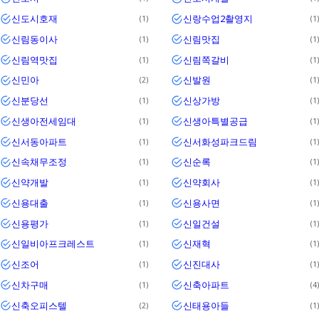
신도시호재
신랑수업2촬영지
1
1
신림동이사
신림맛집
1
1
신림역맛집
신림쪽갈비
1
1
신민아
신발원
2
1
신분당선
신상가방
1
1
신생아전세임대
신생아특별공급
1
1
신서동아파트
신서화성파크드림
1
1
신속채무조정
신순록
1
1
신약개발
신약회사
1
1
신용대출
신용사면
1
1
신용평가
신일건설
1
1
신일비아프크레스트
신재혁
1
1
신조어
신진대사
1
1
신차구매
신축아파트
1
4
신축오피스텔
신태용아들
2
1