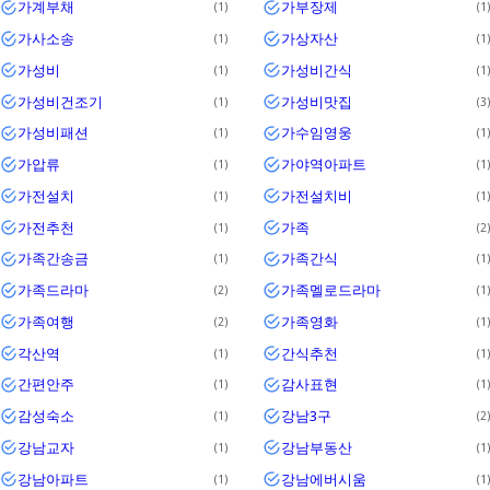
가계부채
가부장제
1
1
가사소송
가상자산
1
1
가성비
가성비간식
1
1
가성비건조기
가성비맛집
1
3
가성비패션
가수임영웅
1
1
가압류
가야역아파트
1
1
가전설치
가전설치비
1
1
가전추천
가족
1
2
가족간송금
가족간식
1
1
가족드라마
가족멜로드라마
2
1
가족여행
가족영화
2
1
각산역
간식추천
1
1
간편안주
감사표현
1
1
감성숙소
강남3구
1
2
강남교자
강남부동산
1
1
강남아파트
강남에버시움
1
1