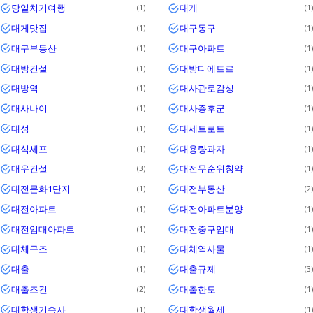
당일치기여행
대게
1
1
대게맛집
대구동구
1
1
대구부동산
대구아파트
1
1
대방건설
대방디에트르
1
1
대방역
대사관로감성
1
1
대사나이
대사증후군
1
1
대성
대세트로트
1
1
대식세포
대용량과자
1
1
대우건설
대전무순위청약
3
1
대전문화1단지
대전부동산
1
2
대전아파트
대전아파트분양
1
1
대전임대아파트
대전중구임대
1
1
대체구조
대체역사물
1
1
대출
대출규제
1
3
대출조건
대출한도
2
1
대학생기숙사
대학생월세
1
1