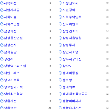
사복패션
사송신도시
1
1
사업자세금
사전청약
1
1
사회이슈
사회주택입주
1
1
사회초년생
산타이벤트
1
1
삼성가전
삼성건조기
1
2
삼성물산건설
삼성서울병원
1
1
삼성전자
삼성투자
1
1
삼척원당
상간자소송
1
1
상견례
상무지구맛집
1
1
상봉역오피스텔
상수도
1
1
새틴드레스
생계비통장
1
1
생고기수육
생로랑
1
1
생로랑와이백
생애최초
1
1
생애최초청약
생애최초특별공급
1
2
생활가전
생활비비과세
1
1
생활습관
생활습관개선
2
2