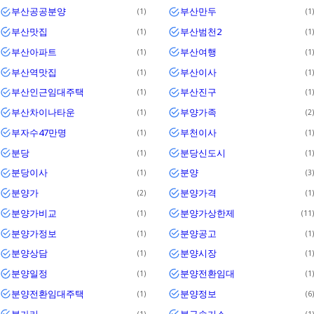
부산공공분양
부산만두
1
1
부산맛집
부산범천2
1
1
부산아파트
부산여행
1
1
부산역맛집
부산이사
1
1
부산인근임대주택
부산진구
1
1
부산차이나타운
부양가족
1
2
부자수47만명
부천이사
1
1
분당
분당신도시
1
1
분당이사
분양
1
3
분양가
분양가격
2
1
분양가비교
분양가상한제
1
11
분양가정보
분양공고
1
1
분양상담
분양시장
1
1
분양일정
분양전환임대
1
1
분양전환임대주택
분양정보
1
6
불가리
불구속기소
1
1