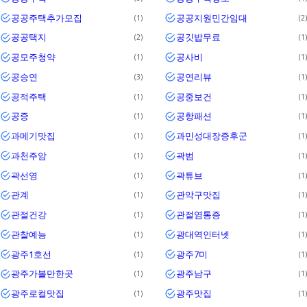
공공주택추가모집
공공지원민간임대
1
2
공공택지
공깃밥무료
2
1
공모주청약
공사비
1
1
공승연
공연리뷰
3
1
공적주택
공중보건
1
1
공증
공항패션
1
1
과메기맛집
과민성대장증후군
1
1
과천주암
곽범
1
1
곽선영
곽튜브
1
1
관계
관악구맛집
1
1
관절건강
관절염통증
1
1
관찰예능
광대역인터넷
1
1
광주1호선
광주7미
1
1
광주가볼만한곳
광주남구
1
1
광주로컬맛집
광주맛집
1
1