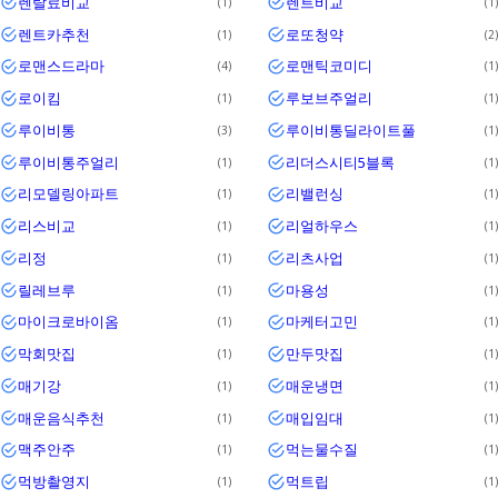
렌탈료비교
렌트비교
1
1
렌트카추천
로또청약
1
2
로맨스드라마
로맨틱코미디
4
1
로이킴
루보브주얼리
1
1
루이비통
루이비통딜라이트풀
3
1
루이비통주얼리
리더스시티5블록
1
1
리모델링아파트
리밸런싱
1
1
리스비교
리얼하우스
1
1
리정
리츠사업
1
1
릴레브루
마용성
1
1
마이크로바이옴
마케터고민
1
1
막회맛집
만두맛집
1
1
매기강
매운냉면
1
1
매운음식추천
매입임대
1
1
맥주안주
먹는물수질
1
1
먹방촬영지
먹트립
1
1