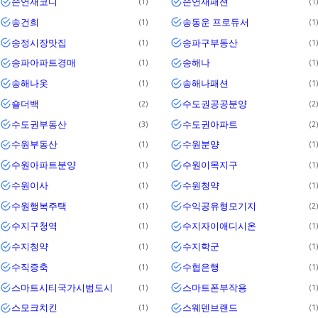
손연재코디
손연재패션
1
1
송건희
송동운 프로듀서
1
1
송정시장맛집
송파구부동산
1
1
송파아파트경매
송해나
1
1
송해나옷
송해나패션
1
1
숄더백
수도권공공분양
2
2
수도권부동산
수도권아파트
3
2
수원부동산
수원분양
1
1
수원아파트분양
수원이목지구
1
1
수원이사
수원청약
1
1
수원행복주택
수익공유형모기지
1
2
수지구청역
수지자이애디시온
1
1
수지청약
수지학군
1
1
수직증축
수협은행
1
1
스마트시티국가시범도시
스마트폰부작용
1
1
스모크치킨
스웨덴브랜드
1
1