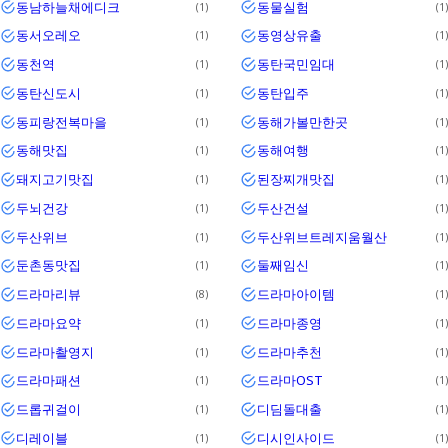
동남하늘채에디크
동물실험
1
1
동서오레오
동영상유출
1
1
동천역
동탄국민임대
1
1
동탄신도시
동탄입주
1
1
동피랑전복마을
동해가볼만한곳
1
1
동해맛집
동해여행
1
1
돼지고기맛집
된장찌개맛집
1
1
두뇌건강
두산건설
1
1
두산위브
두산위브트레지움월산
1
1
둔촌동맛집
둘째임신
1
1
드라마리뷰
드라마아이템
8
1
드라마요약
드라마종영
1
1
드라마촬영지
드라마추천
1
1
드라마패션
드라마OST
1
1
드롭귀걸이
디딤돌대출
1
1
디레이블
디시인사이드
1
1