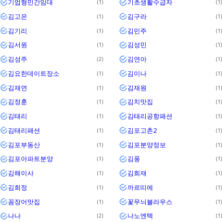
기업형민간임대
기초생활수급자
1
1
김고은
김구라
1
1
김기리
김민주
1
1
김서원
김성민
1
1
김성주
김연아
2
1
김요한데이트장소
김이나
1
1
김재연
김재원
1
1
김정훈
김치맛집
1
1
김태리
김태리공항패션
1
1
김태리패션
김포고촌2
1
1
김포부동산
김포분양정보
1
1
김포아파트분양
김풍
1
1
김해이사
김희재
1
1
김희정
까르띠에
1
1
꼼장어맛집
꽃무늬블라우스
1
1
나나
나노엔텍
2
1