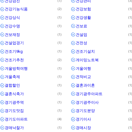
건강검진
건강관리
1
3
건강기능식품
건강보험
2
1
건강상식
건강생활
1
1
건강수명
건보료
1
1
건보재정
건설업
1
1
건설업경기
건전성
1
1
건조기9kg
건조기설치
1
1
건조기추천
게이밍노트북
2
1
겨울방학여행
겨울여행
1
1
겨울축제
견적비교
1
1
결합할인
결혼과이혼
1
1
결혼식축가
경기광주아파트
1
1
경기광주역
경기광주이사
1
1
경기도맛집
경기도분양
1
1
경기도아파트
경기이사
4
2
경매낙찰가
경매시장
1
1