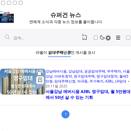
슈퍼건 뉴스
연예계 소식과 각종 뉴스 정보를 풀이합니다
0
라벨이
임대주택신청
인 게시물 표시
강남에버시움
강남임대
공공임대주택
무주택자
서울
강남
아파트청약
영구임대주택
영구임대청약
월세5
만원
임대주택신청
자곡동
주거복지
A3BL
LH임대
20 11월 2025
서울강남 에버시움 A3BL 영구임대, 월 5만원대
에서 50년 살 수 있는 기회
1
Igniplex
Fiksioner