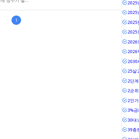
런데 정수기 설…
202
202
1
202
202
202
202
203
25살
2단계
2순
2인
3%금
30대
39층