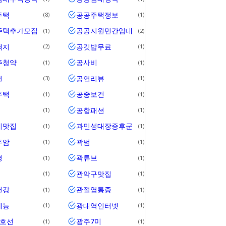
주택
공공주택정보
8
1
주택추가모집
공공지원민간임대
1
2
택지
공깃밥무료
2
1
주청약
공사비
1
1
연
공연리뷰
3
1
주택
공중보건
1
1
공항패션
1
1
기맛집
과민성대장증후군
1
1
주암
곽범
1
1
영
곽튜브
1
1
관악구맛집
1
1
건강
관절염통증
1
1
예능
광대역인터넷
1
1
1호선
광주7미
1
1