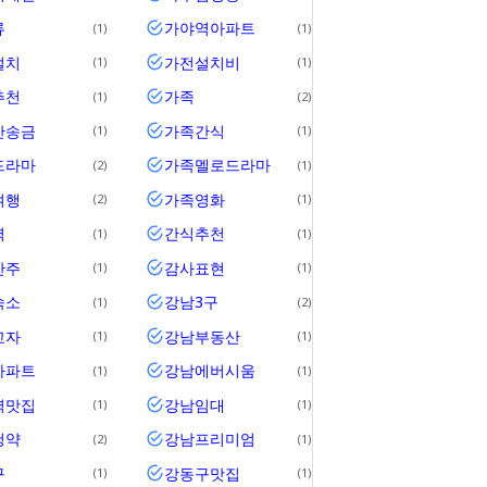
류
가야역아파트
1
1
설치
가전설치비
1
1
추천
가족
1
2
간송금
가족간식
1
1
드라마
가족멜로드라마
2
1
여행
가족영화
2
1
역
간식추천
1
1
안주
감사표현
1
1
숙소
강남3구
1
2
교자
강남부동산
1
1
아파트
강남에버시움
1
1
역맛집
강남임대
1
1
청약
강남프리미엄
2
1
구
강동구맛집
1
1