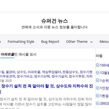
슈퍼건 뉴스
연예계 소식과 각종 뉴스 정보를 풀이합니다
n
Formatting Style
Bug Report
Other Theme
Menu
이
아파트물
인 게시물 표시
라벨
100
수질
물관리
상수도
아파트물
역삼투압필터
전용상수도
정수기렌
12월
기무료견적
정수기비교
정수기선택
정수기설치
정수기추천
지하
1순
12월 2025
 정수기 설치 전 꼭 알아야 할 것, 상수도와 지하수의 진
1인창
이
1톤
정수기 설치 전 꼭 알아야 할 것, 상수도와 지하수의 진짜 차이
200
에 이사를 가면서 정수기 설치를 고민하는 사람들이 정말 많아