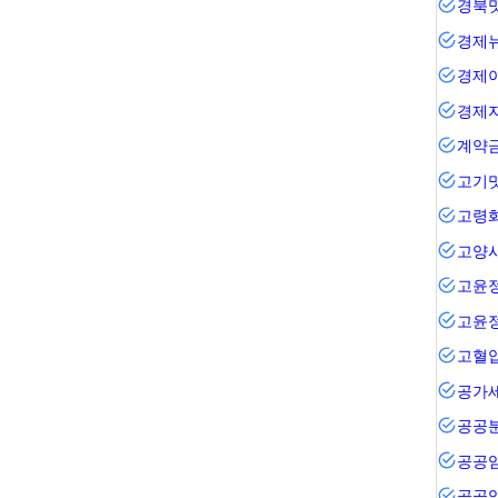
경북
경제
경제
경제
계약
고기
고령
고양
고윤
고윤
고혈
공가
공공
공공
공공