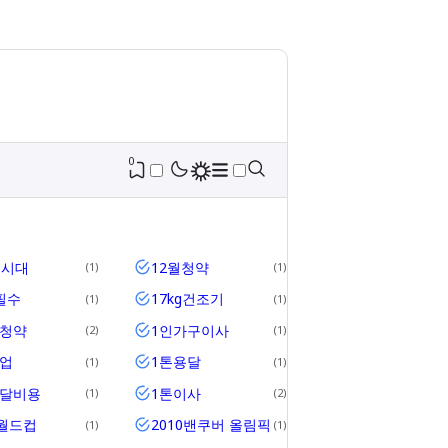
0
세시대
12월청약
1
1
필수
17kg건조기
1
1
위청약
1인가구이사
2
1
업
1톤용달
1
1
용달비용
1톤이사
1
2
2월드컵
2010밴쿠버 올림픽
1
1