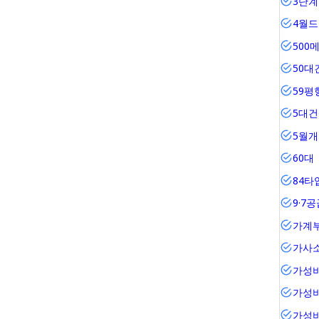
3단계
4월
500
50대
59평
5대
5월
60대
84타
9·7
가계
가사
가성
가성
가성