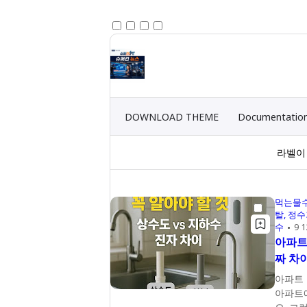
DOWNLOAD THEME
Documentatio
라벨
먹는물
탈
정수
수
9 
아파트
짜 차
아파트 
아파트