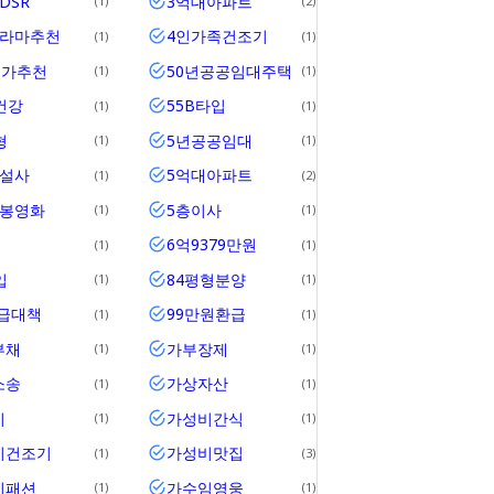
DSR
3억대아파트
1
2
드라마추천
4인가족건조기
1
1
메가추천
50년공공임대주택
1
1
건강
55B타입
1
1
형
5년공공임대
1
1
건설사
5억대아파트
1
2
개봉영화
5층이사
1
1
6억9379만원
1
1
입
84평형분양
1
1
공급대책
99만원환급
1
1
부채
가부장제
1
1
소송
가상자산
1
1
비
가성비간식
1
1
비건조기
가성비맛집
1
3
비패션
가수임영웅
1
1