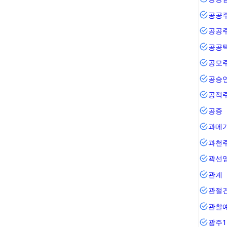
공공
공공
공공
공모
공승
공적
공증
과메
과천
곽선
관계
관절
관찰
광주