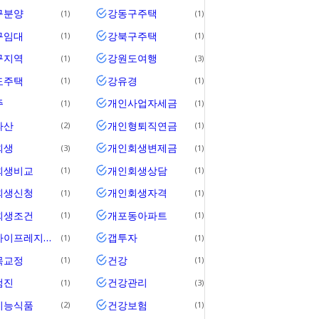
구분양
강동구주택
1
1
구임대
강북구주택
1
1
구지역
강원도여행
1
3
도주택
강유경
1
1
주
개인사업자세금
1
1
파산
개인형퇴직연금
2
1
회생
개인회생변제금
3
1
회생비교
개인회생상담
1
1
회생신청
개인회생자격
1
1
회생조건
개포동아파트
1
1
개포자이프레지던스
갭투자
1
1
목교정
건강
1
1
검진
건강관리
1
3
기능식품
건강보험
2
1