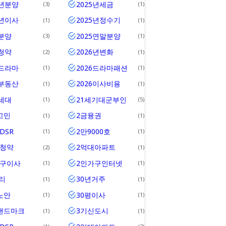
5년분양
2025년세금
3
1
5년이사
2025년정수기
1
1
5분양
2025연말분양
3
1
5청약
2026년변화
2
1
6드라마
2026드라마패션
1
1
6부동산
2026이사비용
1
1
0세대
21세기대군부인
1
5
고민
2금융권
1
1
DSR
2만9000호
1
1
위청약
2억대아파트
2
1
가구이사
2인가구인터넷
1
1
리
30년거주
1
1
노안
30평이사
1
1
랜드마크
3기신도시
1
1