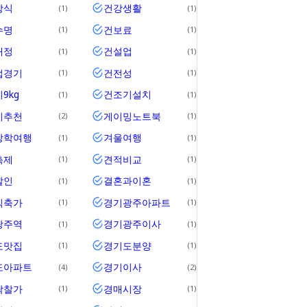
상식
건강생활
1
1
수명
건보료
1
1
재정
건설업
1
1
업경기
건전성
1
1
9kg
건조기설치
1
1
기추천
게이밍노트북
2
1
방학여행
겨울여행
1
1
축제
견적비교
1
1
할인
결혼과이혼
1
1
식축가
경기광주아파트
1
1
광주역
경기광주이사
1
1
도맛집
경기도분양
1
1
도아파트
경기이사
4
2
낙찰가
경매시장
1
1