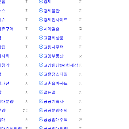
맛집
경제
1
1
뉴스
경제불안
1
1
이슈
경제인사이트
1
1
자유구역
계약결혼
1
2
금
고금리상품
1
1
맛집
고령자주택
1
1
화사회
고양부동산
1
2
시청약
고양원당e편한세상
1
1
정
고윤정스타일
1
1
정패션
고촌읍아파트
1
1
압
골든골
1
1
세대분양
공공기숙사
1
1
분양
공공분양주택
13
1
임대
공공임대주택
4
9
임대주택청약
공공임대청약
1
1