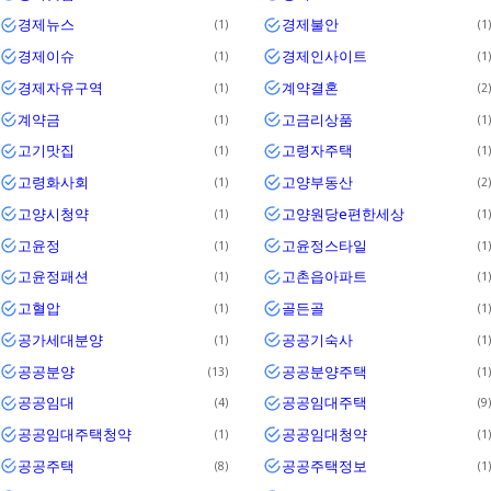
경제뉴스
경제불안
1
1
경제이슈
경제인사이트
1
1
경제자유구역
계약결혼
1
2
계약금
고금리상품
1
1
고기맛집
고령자주택
1
1
고령화사회
고양부동산
1
2
고양시청약
고양원당e편한세상
1
1
고윤정
고윤정스타일
1
1
고윤정패션
고촌읍아파트
1
1
고혈압
골든골
1
1
공가세대분양
공공기숙사
1
1
공공분양
공공분양주택
13
1
공공임대
공공임대주택
4
9
공공임대주택청약
공공임대청약
1
1
공공주택
공공주택정보
8
1