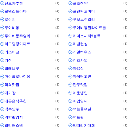
렌트카추천
로또청약
1
2
로맨스드라마
로맨틱코미디
4
1
로이킴
루보브주얼리
1
1
루이비통
루이비통딜라이트풀
3
1
루이비통주얼리
리더스시티5블록
1
1
리모델링아파트
리밸런싱
1
1
리스비교
리얼하우스
1
1
리정
리츠사업
1
1
릴레브루
마용성
1
1
마이크로바이옴
마케터고민
1
1
막회맛집
만두맛집
1
1
매기강
매운냉면
1
1
매운음식추천
매입임대
1
1
맥주안주
먹는물수질
1
1
먹방촬영지
먹트립
1
1
멀티패스백
멍때리기대회
1
1