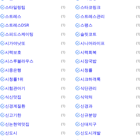
스타일링팁
스타코링크
1
1
스트레스
스트레스관리
1
1
스트레스DSR
스팽스
1
1
스피드스케이팅
슬릿코트
1
1
시가야낫또
시니어라이프
1
1
시력보호
시력회복
1
1
시스루블라우스
시장국밥
1
1
시중은행
시청률
1
1
시청률1위
시크하객룩
1
1
시험관아기
식단관리
1
1
식신맛집
식약처
1
1
신경계질환
신경과
1
1
신고기한
신규분양
1
2
신논현역맛집
신대지구
1
1
신도시
신도시개발
1
1