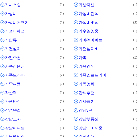
가사소송
가상자산
1
1
가성비
가성비간식
1
1
가성비건조기
가성비맛집
1
3
가성비패션
가수임영웅
1
1
가압류
가야역아파트
1
1
가전설치
가전설치비
1
1
가전추천
가족
1
2
가족간송금
가족간식
1
1
가족드라마
가족멜로드라마
2
1
가족여행
가족영화
2
1
각산역
간식추천
1
1
간편안주
감사표현
1
1
감성숙소
강남3구
1
2
강남교자
강남부동산
1
1
강남아파트
강남에버시움
1
1
강남역맛집
강남임대
1
1