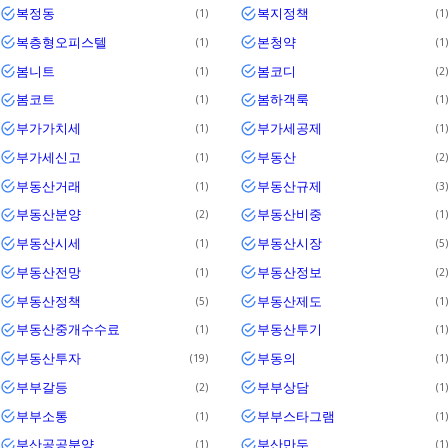
복정동
복지정책
1
1
복층형오피스텔
본청약
1
1
봄니트
봄코디
1
2
봄코트
봄하객룩
1
1
부가가치세
부가세공제
1
1
부가세신고
부동산
1
2
부동산거래
부동산규제
1
3
부동산분양
부동산비중
2
1
부동산시세
부동산시장
1
5
부동산전망
부동산정보
1
2
부동산정책
부동산제도
5
1
부동산중개수수료
부동산투기
1
1
부동산투자
부동의
19
1
부부갈등
부부상담
2
1
부부소통
부부스타그램
1
1
부산공공분양
부산만두
1
1