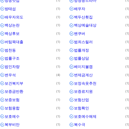
방송맛집
방영중드라마
1
1
방태섭
배우자
1
1
배우자외도
백두산횟집
1
1
백상논란
백상예술대상
1
1
백상후보
밴쿠버
1
1
버팀목대출
범죄스릴러
1
1
범천동
법률개정
1
1
법률구조
법률상담
1
2
법인차량
베이지볼캡
1
1
변우석
변제금계산
4
1
보건복지부
보정속옷추천
1
1
보증금반환
보증료지원
1
1
보증보험
보험산업
1
1
보험융합
보험확인
1
1
보호예수
보호예수해제
1
1
복부비만
복수극
1
1