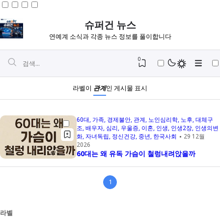
슈퍼건 뉴스
연예계 소식과 각종 뉴스 정보를 풀이합니다
0
라벨이
관계
인 게시물 표시
60대
가족
경제불안
관계
노인심리학
노후
대체구
조
배우자
심리
우울증
이혼
인생
인생2장
인생의변
화
자녀독립
정신건강
중년
한국사회
29 12월
2026
60대는 왜 유독 가슴이 철렁내려앉을까
1
Igniplex
Fiksioner
라벨