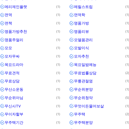
메리제인플랫
메릴스트립
1
1
면역
면역학
1
1
면책
명품가방
1
1
명품가방추천
명품리뷰
1
1
명품주얼리
모델몸관리
1
1
모모
모발이식
1
1
모자무싸
모자추천
1
1
목요드라마
목요일밤예능
1
1
무료견적
무료법률상담
1
2
무료상담
무릎관절염
1
1
무산소운동
무순위분양
1
1
무순위아님
무순위청약
1
5
무신사TV
무엇이든물어보살
1
1
무이자할부
무주택
1
2
무주택기간
무주택분양
1
1