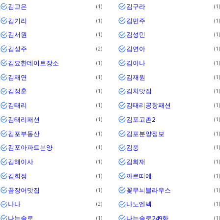
김고은
김구라
1
1
김기리
김민주
1
1
김서원
김성민
1
1
김성주
김연아
2
1
김요한데이트장소
김이나
1
1
김재연
김재원
1
1
김정훈
김치맛집
1
1
김태리
김태리공항패션
1
1
김태리패션
김포고촌2
1
1
김포부동산
김포분양정보
1
1
김포아파트분양
김풍
1
1
김해이사
김희재
1
1
김희정
까르띠에
1
1
꼼장어맛집
꽃무늬블라우스
1
1
나나
나노엔텍
2
1
나는솔로
나는솔로249화
1
1