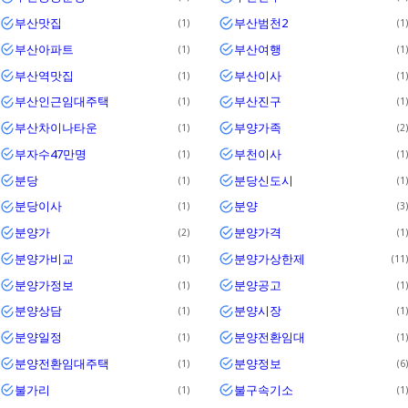
부산맛집
부산범천2
1
1
부산아파트
부산여행
1
1
부산역맛집
부산이사
1
1
부산인근임대주택
부산진구
1
1
부산차이나타운
부양가족
1
2
부자수47만명
부천이사
1
1
분당
분당신도시
1
1
분당이사
분양
1
3
분양가
분양가격
2
1
분양가비교
분양가상한제
1
11
분양가정보
분양공고
1
1
분양상담
분양시장
1
1
분양일정
분양전환임대
1
1
분양전환임대주택
분양정보
1
6
불가리
불구속기소
1
1