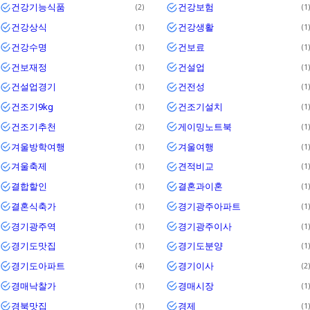
건강기능식품
건강보험
2
1
건강상식
건강생활
1
1
건강수명
건보료
1
1
건보재정
건설업
1
1
건설업경기
건전성
1
1
건조기9kg
건조기설치
1
1
건조기추천
게이밍노트북
2
1
겨울방학여행
겨울여행
1
1
겨울축제
견적비교
1
1
결합할인
결혼과이혼
1
1
결혼식축가
경기광주아파트
1
1
경기광주역
경기광주이사
1
1
경기도맛집
경기도분양
1
1
경기도아파트
경기이사
4
2
경매낙찰가
경매시장
1
1
경북맛집
경제
1
1