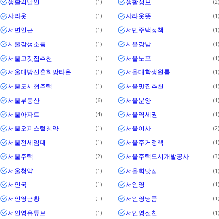
생활의달인
생활정보
1
2
샤라웃
샤라웃뜻
1
1
서면인근
서민주택정책
1
1
서울감성소품
서울강남
1
1
서울고깃집추천
서울노포
1
1
서울대방신혼희망타운
서울대학생원룸
1
1
서울도시형주택
서울맛집추천
1
1
서울부동산
서울분양
6
1
서울아파트
서울역세권
4
1
서울오피스텔청약
서울이사
1
2
서울전세임대
서울주거정책
1
1
서울주택
서울주택도시개발공사
2
3
서울청약
서울회맛집
1
1
서인국
서인영
1
1
서인영근황
서인영명품
1
1
서인영유튜브
서인영절친
1
1