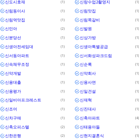
신도시호재
신랑수업2촬영지
1
1
신림동이사
신림맛집
1
1
신림역맛집
신림쪽갈비
1
1
신민아
신발원
2
1
신분당선
신상가방
1
1
신생아전세임대
신생아특별공급
1
1
신서동아파트
신서화성파크드림
1
1
신속채무조정
신순록
1
1
신약개발
신약회사
1
1
신용대출
신용사면
1
1
신용평가
신일건설
1
1
신일비아프크레스트
신재혁
1
1
신조어
신진대사
1
1
신차구매
신축아파트
1
4
신축오피스텔
신태용아들
2
1
신한은행
신현지결혼식
2
1