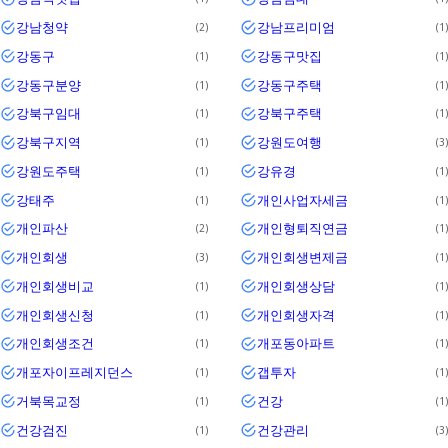
강남청약
강남프리미엄
2
1
강동구
강동구맛집
1
1
강동구분양
강동구주택
1
1
강북구임대
강북구주택
1
1
강북구지역
강원도여행
1
3
강원도주택
강유경
1
1
강태주
개인사업자세금
1
1
개인파산
개인형퇴직연금
2
1
개인회생
개인회생변제금
3
1
개인회생비교
개인회생상담
1
1
개인회생신청
개인회생자격
1
1
개인회생조건
개포동아파트
1
1
개포자이프레지던스
갭투자
1
1
거북목교정
건강
1
1
건강검진
건강관리
1
3