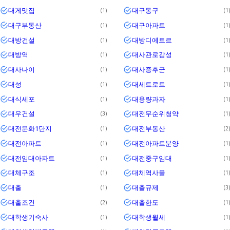
대게맛집
대구동구
1
1
대구부동산
대구아파트
1
1
대방건설
대방디에트르
1
1
대방역
대사관로감성
1
1
대사나이
대사증후군
1
1
대성
대세트로트
1
1
대식세포
대용량과자
1
1
대우건설
대전무순위청약
3
1
대전문화1단지
대전부동산
1
2
대전아파트
대전아파트분양
1
1
대전임대아파트
대전중구임대
1
1
대체구조
대체역사물
1
1
대출
대출규제
1
3
대출조건
대출한도
2
1
대학생기숙사
대학생월세
1
1