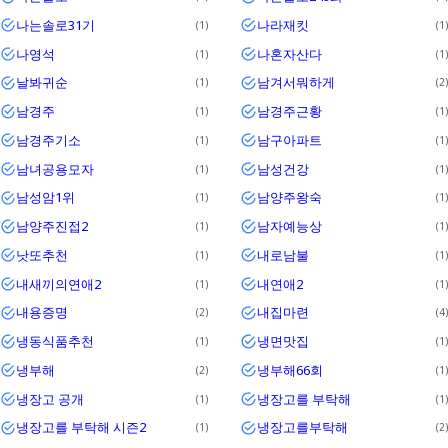
나는솔로31기
나라재킷
1
1
나영석
나혼자산다
1
1
날봐귀순
남겨서뭐하게
1
2
남경주
남경주근황
1
1
남경주기소
남구아파트
1
1
남녀공용모자
남성건강
1
1
남성암1위
남양주왕숙
1
1
남양주진접2
남자예능상
1
1
낫또추천
내로남불
1
1
내새끼의연애2
내연애2
1
1
내용증명
내집마련
2
4
냉동식품추천
냉면맛집
1
1
냉부해
냉부해66회
2
1
냉장고 공개
냉장고를 부탁해
1
1
냉장고를 부탁해 시즌2
냉장고를부탁해
1
2