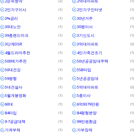
2순위청약
2억대아파트
2
1
2인가구이사
2인가구인터넷
1
1
3%금리
30년거주
1
1
30대노안
30평이사
1
1
39층랜드마크
3기신도시
1
1
3단계DSR
3억대아파트
1
2
4월드라마추천
4인가족건조기
1
1
500메가추천
50년공공임대주택
1
1
50대건강
55B타입
1
1
59평형
5년공공임대
1
1
5대건설사
5억대아파트
1
2
5월개봉영화
5층이사
1
1
60대
6억9379만원
1
1
84타입
84평형분양
1
1
9·7공급대책
99만원환급
1
1
가계부채
가부장제
1
1