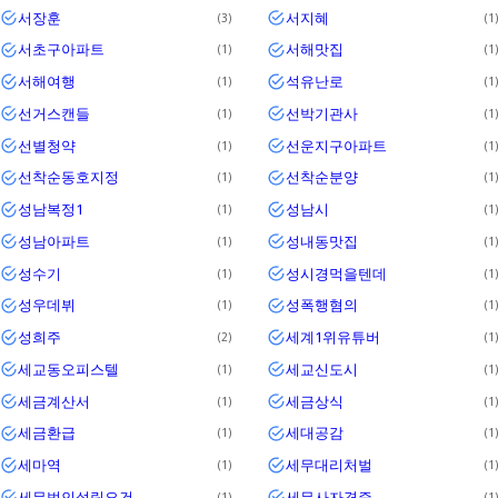
서장훈
서지혜
3
1
서초구아파트
서해맛집
1
1
서해여행
석유난로
1
1
선거스캔들
선박기관사
1
1
선별청약
선운지구아파트
1
1
선착순동호지정
선착순분양
1
1
성남복정1
성남시
1
1
성남아파트
성내동맛집
1
1
성수기
성시경먹을텐데
1
1
성우데뷔
성폭행혐의
1
1
성희주
세계1위유튜버
2
1
세교동오피스텔
세교신도시
1
1
세금계산서
세금상식
1
1
세금환급
세대공감
1
1
세마역
세무대리처벌
1
1
세무법인설립요건
세무사자격증
1
1