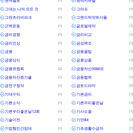
권력멜로
권력카르텔
1
1
그대는 나의 모든 것
그라프
1
1
그란츠리버파크
그랜드하얏트서울
1
1
근력운동
글로벌제약
1
1
금리경쟁
금리비교
1
1
금리인상
금성백조
1
1
금융
금융꿀팁
1
1
금융상식
금융상품
1
1
금융위원회
금융자산3066조
2
1
금융자산증가율
금융협력
1
1
금천구청약
금토드라마
1
2
기대수익
기본금리
1
1
기쁜소식
기쁜우리좋은날
1
1
기쁜우리좋은날12회
기사도움
1
1
기술이전
기안84
1
1
기업형민간임대
기초생활수급자
1
1