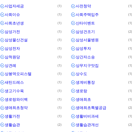
사업자세금
사전청약
1
1
사회이슈
사회주택입주
1
1
사회초년생
산타이벤트
1
1
삼성가전
삼성건조기
1
2
삼성물산건설
삼성서울병원
1
1
삼성전자
삼성투자
1
1
삼척원당
상간자소송
1
1
상견례
상무지구맛집
1
1
상봉역오피스텔
상수도
1
1
새틴드레스
생계비통장
1
1
생고기수육
생로랑
1
1
생로랑와이백
생애최초
1
1
생애최초청약
생애최초특별공급
1
2
생활가전
생활비비과세
1
1
생활습관
생활습관개선
2
2