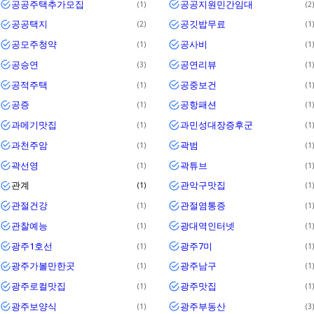
공공주택추가모집
공공지원민간임대
1
2
공공택지
공깃밥무료
2
1
공모주청약
공사비
1
1
공승연
공연리뷰
3
1
공적주택
공중보건
1
1
공증
공항패션
1
1
과메기맛집
과민성대장증후군
1
1
과천주암
곽범
1
1
곽선영
곽튜브
1
1
관계
관악구맛집
1
1
관절건강
관절염통증
1
1
관찰예능
광대역인터넷
1
1
광주1호선
광주7미
1
1
광주가볼만한곳
광주남구
1
1
광주로컬맛집
광주맛집
1
1
광주보양식
광주부동산
1
3