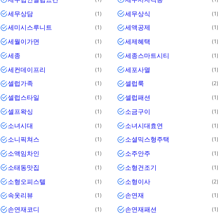
세무상담
세무상식
1
1
세미시스루니트
세액공제
1
1
세월이가면
세제혜택
1
1
세종
세종스마트시티
1
1
세컨데이프리
세포사멸
1
1
셀럽가족
셀럽룩
1
2
셀럽스타일
셀럽패션
1
1
셀프왁싱
소금구이
1
1
소녀시대
소녀시대효연
1
1
소니픽쳐스
소셜믹스형주택
1
1
소액임차인
소주안주
1
1
소태동맛집
소형건조기
1
1
소형오피스텔
소형이사
1
2
속옷리뷰
손연재
1
1
손연재코디
손연재패션
1
1