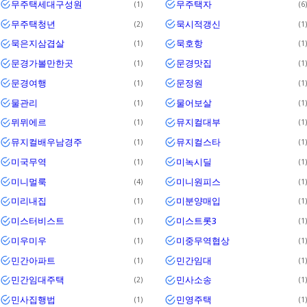
무주택세대구성원
무주택자
1
6
무주택청년
묵시적갱신
2
1
묵은지삼겹살
묵호항
1
1
문경가볼만한곳
문경맛집
1
1
문경여행
문정원
1
1
물관리
물어보살
1
1
뮈뮈에르
뮤지컬대부
1
1
뮤지컬배우남경주
뮤지컬스타
1
1
미국무역
미녹시딜
1
1
미니멀룩
미니원피스
4
1
미리내집
미분양매입
1
1
미스터비스트
미스트롯3
1
1
미우미우
미중무역협상
1
1
민간아파트
민간임대
1
1
민간임대주택
민사소송
2
1
민사집행법
민영주택
1
1