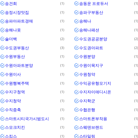
송건희
송동운 프로듀서
1
1
송정시장맛집
송파구부동산
1
1
송파아파트경매
송해나
1
1
송해나옷
송해나패션
1
1
숄더백
수도권공공분양
2
2
수도권부동산
수도권아파트
3
2
수원부동산
수원분양
1
1
수원아파트분양
수원이목지구
1
1
수원이사
수원청약
1
1
수원행복주택
수익공유형모기지
1
2
수지구청역
수지자이애디시온
1
1
수지청약
수지학군
1
1
수직증축
수협은행
1
1
스마트시티국가시범도시
스마트폰부작용
1
1
스모크치킨
스웨덴브랜드
1
1
스킴스
스타일링
1
1