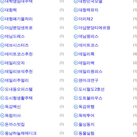
대학생임대주택
대한민국모델
1
1
대항력
대항력유지
1
1
대형폐기물처리
더리체2
1
1
더샵분당센트로
더샵분당티에르원
1
1
데님드레스
데님원피스
1
1
데브시스터즈
데이트코스
1
1
데이트코스추천
데일리룩
1
6
데일리모자
데일리백
1
2
데일리보석추천
데일리원피스
1
1
데일리주얼리
덴마크연구
1
1
도내동오피스텔
도시철도2호선
1
1
도시형생활주택
도트블라우스
1
1
독감백신
독감유행
1
1
독립이사
독박투어
1
1
돈까스맛집
돌싱동지
1
1
동남하늘채에디크
동물실험
1
1