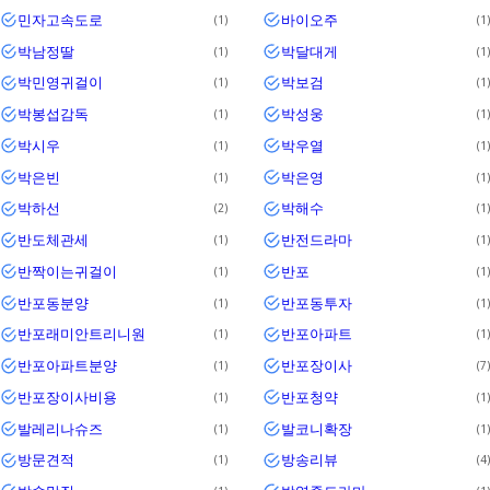
민자고속도로
바이오주
1
1
박남정딸
박달대게
1
1
박민영귀걸이
박보검
1
1
박봉섭감독
박성웅
1
1
박시우
박우열
1
1
박은빈
박은영
1
1
박하선
박해수
2
1
반도체관세
반전드라마
1
1
반짝이는귀걸이
반포
1
1
반포동분양
반포동투자
1
1
반포래미안트리니원
반포아파트
1
1
반포아파트분양
반포장이사
1
7
반포장이사비용
반포청약
1
1
발레리나슈즈
발코니확장
1
1
방문견적
방송리뷰
1
4