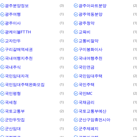
광주분양정보
광주아파트분양
3
2
광주여행
광주역동분양
1
1
광주이사
광주청약
1
1
광케이블FTTH
교육비
1
1
교자만두
교통비절약
1
1
구리갈매역세권
구미봉화이사
1
1
국내여행지추천
국내여행추천
1
1
국내주식
국민연금
1
1
국민임대자격
국민임대주택
1
2
국민임대주택완화모집
국민주택
1
1
국민평형
국민MC
1
2
국세청
국채금리
1
1
국토교통부
국토교통부예산
2
1
군만두맛집
군산구암휴먼시아
1
1
군산임대
군주제폐지
1
1