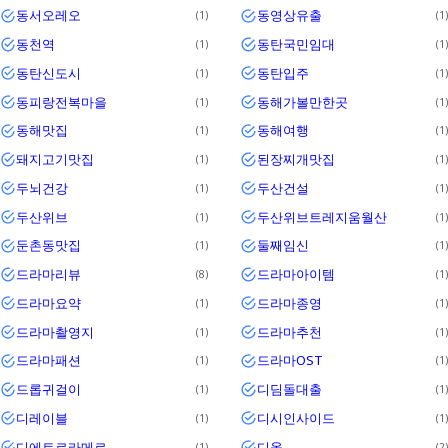
동서오레오
동영상유출
1
1
동천역
동탄국민임대
1
1
동탄신도시
동탄입주
1
1
동피랑전복마을
동해가볼만한곳
1
1
동해맛집
동해여행
1
1
돼지고기맛집
된장찌개맛집
1
1
두뇌건강
두산건설
1
1
두산위브
두산위브트레지움월산
1
1
둔촌동맛집
둘째임신
1
1
드라마리뷰
드라마아이템
8
1
드라마요약
드라마종영
1
1
드라마촬영지
드라마추천
1
1
드라마패션
드라마OST
1
1
드롭귀걸이
디딤돌대출
1
1
디레이블
디시인사이드
1
1
디에트르라메르
디올
1
2