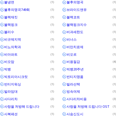
불냉면
불후의명곡
1
1
불후의명곡749회
브라이드앤유
1
1
블랙재킷
블랙코트
1
1
블랙핑크
블랙핑크지수
1
1
블리수
비과세한도
1
1
비규제지역
비너스
1
1
비뇨의학과
비만치료제
1
1
비아파트
비오르
1
1
비오맘
비용절감
1
4
빅뱅
빅뱅20주년
1
1
빅토리아시크릿
빈티지명품
1
1
빈티지워싱
빌라선택
1
1
빌라임대
빙속여제
1
1
사다리차
사다리차비용
2
3
사랑을 처방해 드립니다
사랑을 처방해 드립니다 OST
1
1
사복패션
사송신도시
1
1