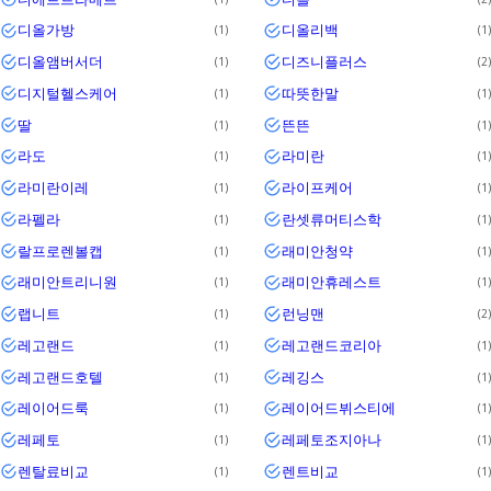
디올가방
디올리백
1
1
디올앰버서더
디즈니플러스
1
2
디지털헬스케어
따뜻한말
1
1
딸
뜬뜬
1
1
라도
라미란
1
1
라미란이레
라이프케어
1
1
라펠라
란셋류머티스학
1
1
랄프로렌볼캡
래미안청약
1
1
래미안트리니원
래미안휴레스트
1
1
랩니트
런닝맨
1
2
레고랜드
레고랜드코리아
1
1
레고랜드호텔
레깅스
1
1
레이어드룩
레이어드뷔스티에
1
1
레페토
레페토조지아나
1
1
렌탈료비교
렌트비교
1
1