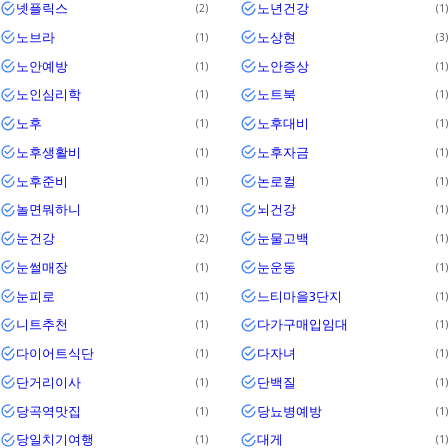
넷플릭스
노년건강
2
1
노브라
노상현
1
3
노안예방
노안증상
1
1
노인심리학
노트북
1
1
노후
노후대비
1
1
노후생활비
노후자금
1
1
노후준비
논로컬
1
1
놀면뭐하니
뇌건강
1
1
눈건강
눈물고백
2
1
눈썰매장
눈운동
1
1
눈피로
느티마을3단지
1
1
니트추천
다가구매입임대
1
1
다이어트식단
다자녀
1
1
단거리이사
단백질
1
1
당곡역맛집
당뇨병예방
1
1
당일치기여행
대게
1
1