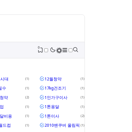
0
세시대
12월청약
1
1
필수
17kg건조기
1
1
위청약
1인가구이사
2
1
업
1톤용달
1
1
용달비용
1톤이사
1
2
2월드컵
2010밴쿠버 올림픽
1
1