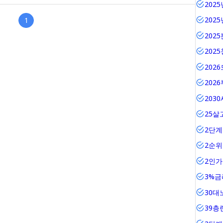
202
202
1
202
202
202
202
203
25살
2단계
2순
2인
3%금
30대
39층