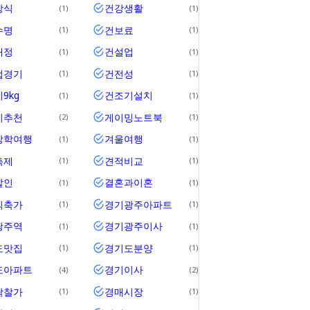
상식
건강생활
1
1
수명
건보료
1
1
재정
건설업
1
1
업경기
건전성
1
1
9kg
건조기설치
1
1
기추천
게이밍노트북
2
1
방학여행
겨울여행
1
1
축제
견적비교
1
1
할인
결혼과이혼
1
1
식축가
경기광주아파트
1
1
광주역
경기광주이사
1
1
도맛집
경기도분양
1
1
도아파트
경기이사
4
2
낙찰가
경매시장
1
1