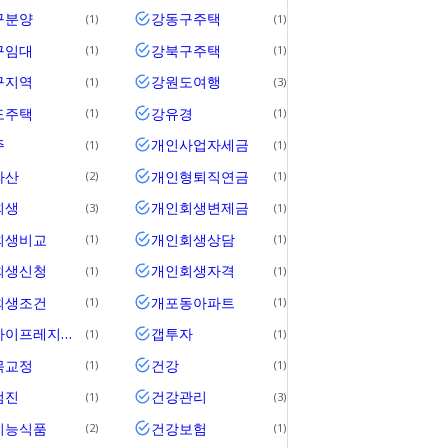
구분양
강동구주택
1
1
구임대
강북구주택
1
1
구지역
강원도여행
1
3
도주택
강유경
1
1
주
개인사업자세금
1
1
파산
개인형퇴직연금
2
1
회생
개인회생변제금
3
1
회생비교
개인회생상담
1
1
회생신청
개인회생자격
1
1
회생조건
개포동아파트
1
1
개포자이프레지던스
갭투자
1
1
목교정
건강
1
1
검진
건강관리
1
3
기능식품
건강보험
2
1