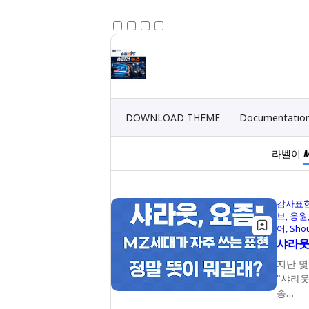
DOWNLOAD THEME
Documentatio
라벨이
감사표
브
응원
어
Sho
샤라웃
지난 몇
"샤라웃
송…