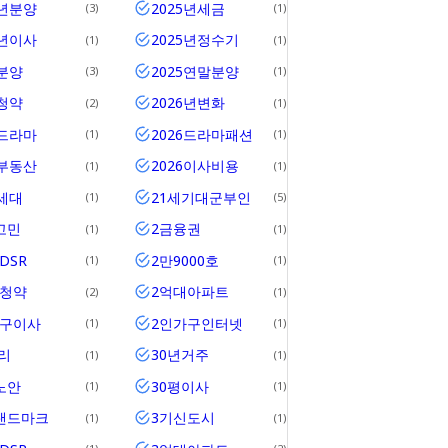
5년분양
2025년세금
3
1
5년이사
2025년정수기
1
1
5분양
2025연말분양
3
1
5청약
2026년변화
2
1
6드라마
2026드라마패션
1
1
6부동산
2026이사비용
1
1
0세대
21세기대군부인
1
5
고민
2금융권
1
1
DSR
2만9000호
1
1
위청약
2억대아파트
2
1
가구이사
2인가구인터넷
1
1
리
30년거주
1
1
노안
30평이사
1
1
랜드마크
3기신도시
1
1