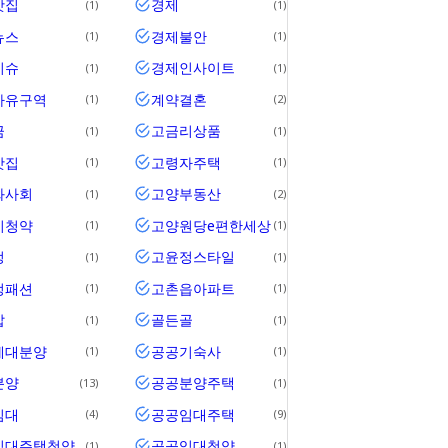
맛집
경제
1
1
뉴스
경제불안
1
1
이슈
경제인사이트
1
1
자유구역
계약결혼
1
2
금
고금리상품
1
1
맛집
고령자주택
1
1
화사회
고양부동산
1
2
시청약
고양원당e편한세상
1
1
정
고윤정스타일
1
1
정패션
고촌읍아파트
1
1
압
골든골
1
1
세대분양
공공기숙사
1
1
분양
공공분양주택
13
1
임대
공공임대주택
4
9
임대주택청약
공공임대청약
1
1