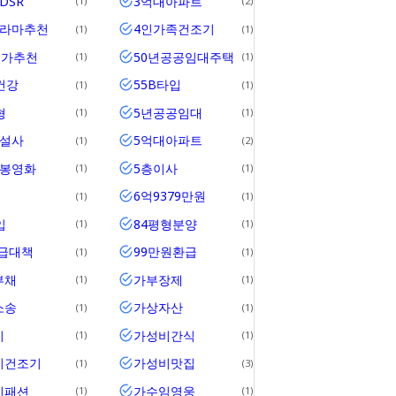
DSR
3억대아파트
1
2
드라마추천
4인가족건조기
1
1
메가추천
50년공공임대주택
1
1
건강
55B타입
1
1
형
5년공공임대
1
1
건설사
5억대아파트
1
2
개봉영화
5층이사
1
1
6억9379만원
1
1
입
84평형분양
1
1
공급대책
99만원환급
1
1
부채
가부장제
1
1
소송
가상자산
1
1
비
가성비간식
1
1
비건조기
가성비맛집
1
3
비패션
가수임영웅
1
1