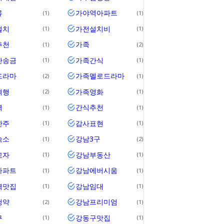
류
가야역아파트
1
1
설치
가전설치비
1
1
추천
가족
1
2
간송금
가족간식
1
1
드라마
가족멜로드라마
2
1
여행
가족영화
2
1
역
간식추천
1
1
안주
감사표현
1
1
숙소
강남3구
1
2
교자
강남부동산
1
1
아파트
강남에버시움
1
1
역맛집
강남임대
1
1
청약
강남프리미엄
2
1
구
강동구맛집
1
1