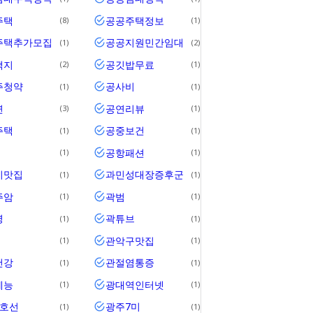
주택
공공주택정보
8
1
주택추가모집
공공지원민간임대
1
2
택지
공깃밥무료
2
1
주청약
공사비
1
1
연
공연리뷰
3
1
주택
공중보건
1
1
공항패션
1
1
기맛집
과민성대장증후군
1
1
주암
곽범
1
1
영
곽튜브
1
1
관악구맛집
1
1
건강
관절염통증
1
1
예능
광대역인터넷
1
1
1호선
광주7미
1
1