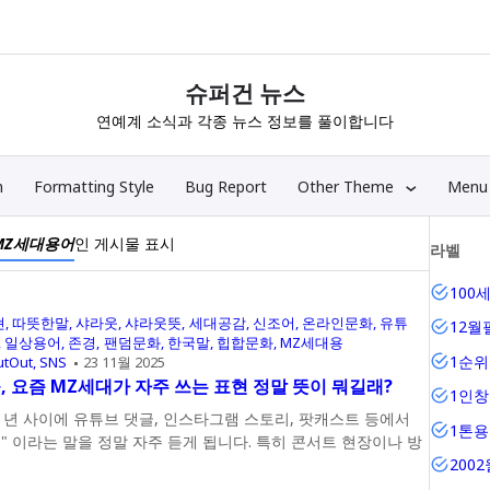
슈퍼건 뉴스
연예계 소식과 각종 뉴스 정보를 풀이합니다
n
Formatting Style
Bug Report
Other Theme
Menu
MZ세대용어
인 게시물 표시
라벨
100
현
따뜻한말
샤라웃
샤라웃뜻
세대공감
신조어
온라인문화
유튜
12월
일상용어
존경
팬덤문화
한국말
힙합문화
MZ세대용
1순
utOut
SNS
23 11월 2025
, 요즘 MZ세대가 자주 쓰는 표현 정말 뜻이 뭐길래?
1인창
 년 사이에 유튜브 댓글, 인스타그램 스토리, 팟캐스트 등에서
1톤
" 이라는 말을 정말 자주 듣게 됩니다. 특히 콘서트 현장이나 방
200