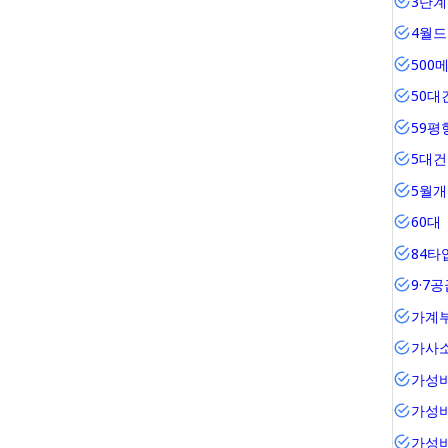
3단계
4월
500
50대
59평
5대
5월
60대
84타
9·7
가계
가사
가성
가성
가성