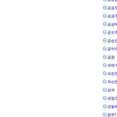
공공
공공
공공
공모
공승
공적
공증
과메
과천
곽선
관계
관절
관찰
광주