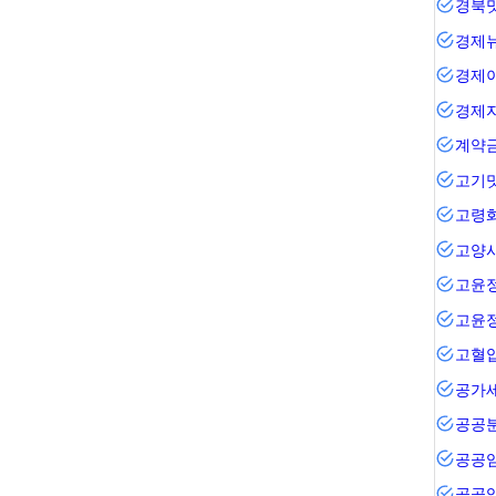
경북
경제
경제
경제
계약
고기
고령
고양
고윤
고윤
고혈
공가
공공
공공
공공