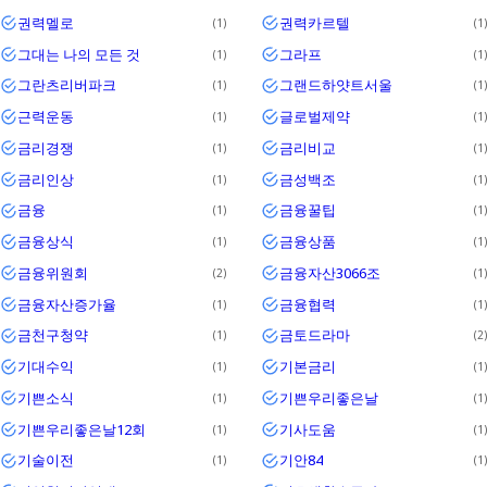
권력멜로
권력카르텔
1
1
그대는 나의 모든 것
그라프
1
1
그란츠리버파크
그랜드하얏트서울
1
1
근력운동
글로벌제약
1
1
금리경쟁
금리비교
1
1
금리인상
금성백조
1
1
금융
금융꿀팁
1
1
금융상식
금융상품
1
1
금융위원회
금융자산3066조
2
1
금융자산증가율
금융협력
1
1
금천구청약
금토드라마
1
2
기대수익
기본금리
1
1
기쁜소식
기쁜우리좋은날
1
1
기쁜우리좋은날12회
기사도움
1
1
기술이전
기안84
1
1