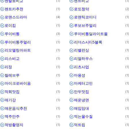
렌탈료비교
렌트비교
1
1
렌트카추천
로또청약
1
2
로맨스드라마
로맨틱코미디
4
1
로이킴
루보브주얼리
1
1
루이비통
루이비통딜라이트풀
3
1
루이비통주얼리
리더스시티5블록
1
1
리모델링아파트
리밸런싱
1
1
리스비교
리얼하우스
1
1
리정
리츠사업
1
1
릴레브루
마용성
1
1
마이크로바이옴
마케터고민
1
1
막회맛집
만두맛집
1
1
매기강
매운냉면
1
1
매운음식추천
매입임대
1
1
맥주안주
먹는물수질
1
1
먹방촬영지
먹트립
1
1