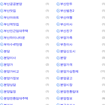
부산공공분양
부산만두
1
1
부산맛집
부산범천2
1
1
부산아파트
부산여행
1
1
부산역맛집
부산이사
1
1
부산인근임대주택
부산진구
1
1
부산차이나타운
부양가족
1
2
부자수47만명
부천이사
1
1
분당
분당신도시
1
1
분당이사
분양
1
3
분양가
분양가격
2
1
분양가비교
분양가상한제
1
11
분양가정보
분양공고
1
1
분양상담
분양시장
1
1
분양일정
분양전환임대
1
1
분양전환임대주택
분양정보
1
6
불가리
불구속기소
1
1