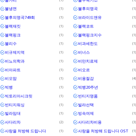
불냉면
불후의명곡
1
1
불후의명곡749회
브라이드앤유
1
1
블랙재킷
블랙코트
1
1
블랙핑크
블랙핑크지수
1
1
블리수
비과세한도
1
1
비규제지역
비너스
1
1
비뇨의학과
비만치료제
1
1
비아파트
비오르
1
1
비오맘
비용절감
1
4
빅뱅
빅뱅20주년
1
1
빅토리아시크릿
빈티지명품
1
1
빈티지워싱
빌라선택
1
1
빌라임대
빙속여제
1
1
사다리차
사다리차비용
2
3
사랑을 처방해 드립니다
사랑을 처방해 드립니다 OST
1
1