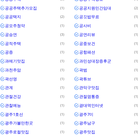
공공주택추가모집
공공지원민간임대
1
2
공공택지
공깃밥무료
2
1
공모주청약
공사비
1
1
공승연
공연리뷰
3
1
공적주택
공중보건
1
1
공증
공항패션
1
1
과메기맛집
과민성대장증후군
1
1
과천주암
곽범
1
1
곽선영
곽튜브
1
1
관계
관악구맛집
1
1
관절건강
관절염통증
1
1
관찰예능
광대역인터넷
1
1
광주1호선
광주7미
1
1
광주가볼만한곳
광주남구
1
1
광주로컬맛집
광주맛집
1
1