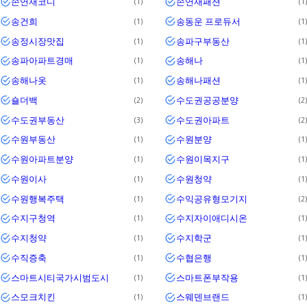
손연재코디
손연재패션
1
1
송건희
송동운 프로듀서
1
1
송정시장맛집
송파구부동산
1
1
송파아파트경매
송해나
1
1
송해나옷
송해나패션
1
1
숄더백
수도권공공분양
2
2
수도권부동산
수도권아파트
3
2
수원부동산
수원분양
1
1
수원아파트분양
수원이목지구
1
1
수원이사
수원청약
1
1
수원행복주택
수익공유형모기지
1
2
수지구청역
수지자이애디시온
1
1
수지청약
수지학군
1
1
수직증축
수협은행
1
1
스마트시티국가시범도시
스마트폰부작용
1
1
스모크치킨
스웨덴브랜드
1
1