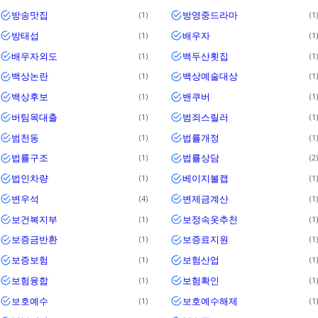
방송맛집
방영중드라마
1
1
방태섭
배우자
1
1
배우자외도
백두산횟집
1
1
백상논란
백상예술대상
1
1
백상후보
밴쿠버
1
1
버팀목대출
범죄스릴러
1
1
범천동
법률개정
1
1
법률구조
법률상담
1
2
법인차량
베이지볼캡
1
1
변우석
변제금계산
4
1
보건복지부
보정속옷추천
1
1
보증금반환
보증료지원
1
1
보증보험
보험산업
1
1
보험융합
보험확인
1
1
보호예수
보호예수해제
1
1