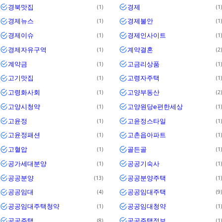
경북맛집
경제
1
1
경제뉴스
경제불안
1
1
경제이슈
경제인사이트
1
1
경제자유구역
계약결혼
1
2
계약금
고금리상품
1
1
고기맛집
고령자주택
1
1
고령화사회
고양부동산
1
2
고양시청약
고양원당e편한세상
1
1
고윤정
고윤정스타일
1
1
고윤정패션
고촌읍아파트
1
1
고혈압
골든골
1
1
공가세대분양
공공기숙사
1
1
공공분양
공공분양주택
13
1
공공임대
공공임대주택
4
9
공공임대주택청약
공공임대청약
1
1
공공주택
공공주택정보
8
1