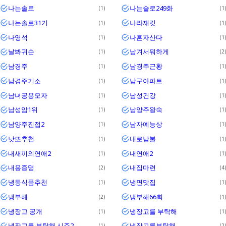
나는솔로
나는솔로249화
1
1
나는솔로31기
나라재킷
1
1
나영석
나혼자산다
1
1
날봐귀순
남겨서뭐하게
1
2
남경주
남경주근황
1
1
남경주기소
남구아파트
1
1
남녀공용모자
남성건강
1
1
남성암1위
남양주왕숙
1
1
남양주진접2
남자예능상
1
1
낫또추천
내로남불
1
1
내새끼의연애2
내연애2
1
1
내용증명
내집마련
2
4
냉동식품추천
냉면맛집
1
1
냉부해
냉부해66회
2
1
냉장고 공개
냉장고를 부탁해
1
1
냉장고를 부탁해 시즌2
냉장고를부탁해
1
2