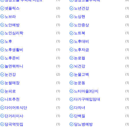
넷플릭스
노년건강
2
1
노브라
노상현
1
3
노안예방
노안증상
1
1
노인심리학
노트북
1
1
노후
노후대비
1
1
노후생활비
노후자금
1
1
노후준비
논로컬
1
1
놀면뭐하니
뇌건강
1
1
눈건강
눈물고백
2
1
눈썰매장
눈운동
1
1
눈피로
느티마을3단지
1
1
니트추천
다가구매입임대
1
1
다이어트식단
다자녀
1
1
단거리이사
단백질
1
1
당곡역맛집
당뇨병예방
1
1