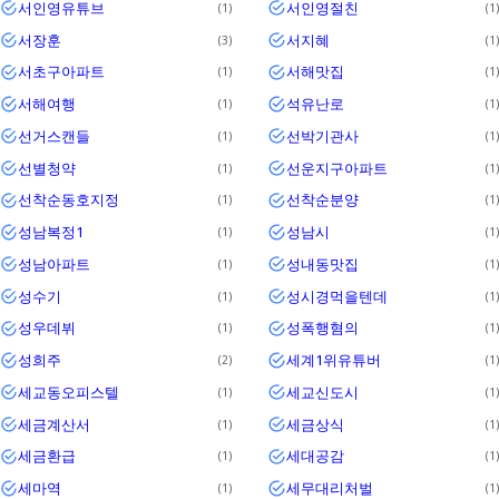
서인영유튜브
서인영절친
1
1
서장훈
서지혜
3
1
서초구아파트
서해맛집
1
1
서해여행
석유난로
1
1
선거스캔들
선박기관사
1
1
선별청약
선운지구아파트
1
1
선착순동호지정
선착순분양
1
1
성남복정1
성남시
1
1
성남아파트
성내동맛집
1
1
성수기
성시경먹을텐데
1
1
성우데뷔
성폭행혐의
1
1
성희주
세계1위유튜버
2
1
세교동오피스텔
세교신도시
1
1
세금계산서
세금상식
1
1
세금환급
세대공감
1
1
세마역
세무대리처벌
1
1