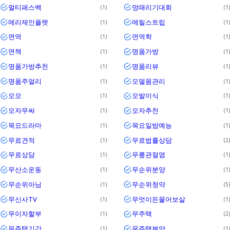
멀티패스백
멍때리기대회
1
1
메리제인플랫
메릴스트립
1
1
면역
면역학
1
1
면책
명품가방
1
1
명품가방추천
명품리뷰
1
1
명품주얼리
모델몸관리
1
1
모모
모발이식
1
1
모자무싸
모자추천
1
1
목요드라마
목요일밤예능
1
1
무료견적
무료법률상담
1
2
무료상담
무릎관절염
1
1
무산소운동
무순위분양
1
1
무순위아님
무순위청약
1
5
무신사TV
무엇이든물어보살
1
1
무이자할부
무주택
1
2
무주택기간
무주택분양
1
1