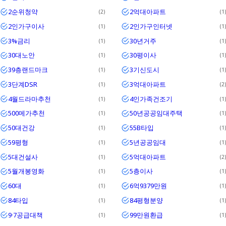
2순위청약
2억대아파트
2
1
2인가구이사
2인가구인터넷
1
1
3%금리
30년거주
1
1
30대노안
30평이사
1
1
39층랜드마크
3기신도시
1
1
3단계DSR
3억대아파트
1
2
4월드라마추천
4인가족건조기
1
1
500메가추천
50년공공임대주택
1
1
50대건강
55B타입
1
1
59평형
5년공공임대
1
1
5대건설사
5억대아파트
1
2
5월개봉영화
5층이사
1
1
60대
6억9379만원
1
1
84타입
84평형분양
1
1
9·7공급대책
99만원환급
1
1