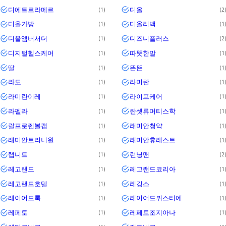
디에트르라메르
디올
1
2
디올가방
디올리백
1
1
디올앰버서더
디즈니플러스
1
2
디지털헬스케어
따뜻한말
1
1
딸
뜬뜬
1
1
라도
라미란
1
1
라미란이레
라이프케어
1
1
라펠라
란셋류머티스학
1
1
랄프로렌볼캡
래미안청약
1
1
래미안트리니원
래미안휴레스트
1
1
랩니트
런닝맨
1
2
레고랜드
레고랜드코리아
1
1
레고랜드호텔
레깅스
1
1
레이어드룩
레이어드뷔스티에
1
1
레페토
레페토조지아나
1
1