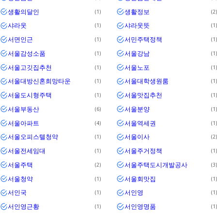
생활의달인
생활정보
1
2
샤라웃
샤라웃뜻
1
1
서면인근
서민주택정책
1
1
서울감성소품
서울강남
1
1
서울고깃집추천
서울노포
1
1
서울대방신혼희망타운
서울대학생원룸
1
1
서울도시형주택
서울맛집추천
1
1
서울부동산
서울분양
6
1
서울아파트
서울역세권
4
1
서울오피스텔청약
서울이사
1
2
서울전세임대
서울주거정책
1
1
서울주택
서울주택도시개발공사
2
3
서울청약
서울회맛집
1
1
서인국
서인영
1
1
서인영근황
서인영명품
1
1