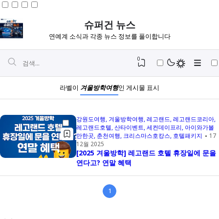
슈퍼건 뉴스
연예계 소식과 각종 뉴스 정보를 풀이합니다
0
라벨이
겨울방학여행
인 게시물 표시
강원도여행
겨울방학여행
레고랜드
레고랜드코리아
레고랜드호텔
산타이벤트
세컨데이프리
아이와가볼
만한곳
춘천여행
크리스마스호캉스
호텔패키지
17
12월 2025
[2025 겨울방학] 레고랜드 호텔 휴장일에 문을
연다고? 연말 혜택
1
Igniplex
Fiksioner