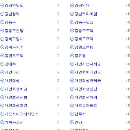
강남역맛집
강남임대
1
1
강남청약
강남프리미엄
2
1
강동구
강동구맛집
1
1
강동구분양
강동구주택
1
1
강북구임대
강북구주택
1
1
강북구지역
강원도여행
1
3
강원도주택
강유경
1
1
강태주
개인사업자세금
1
1
개인파산
개인형퇴직연금
2
1
개인회생
개인회생변제금
3
1
개인회생비교
개인회생상담
1
1
개인회생신청
개인회생자격
1
1
개인회생조건
개포동아파트
1
1
개포자이프레지던스
갭투자
1
1
거북목교정
건강
1
1