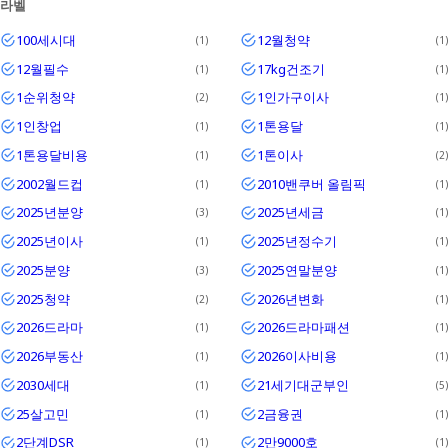
라벨
Textrim
100세시대
12월청약
1
1
Iglo
12월필수
17kg건조기
1
1
1순위청약
1인가구이사
2
1
1인창업
1톤용달
1
1
1톤용달비용
1톤이사
1
2
2002월드컵
2010밴쿠버 올림픽
1
1
2025년분양
2025년세금
3
1
2025년이사
2025년정수기
1
1
2025분양
2025연말분양
3
1
2025청약
2026년변화
2
1
2026드라마
2026드라마패션
1
1
2026부동산
2026이사비용
1
1
2030세대
21세기대군부인
1
5
25살고민
2금융권
1
1
2단계DSR
2만9000호
1
1