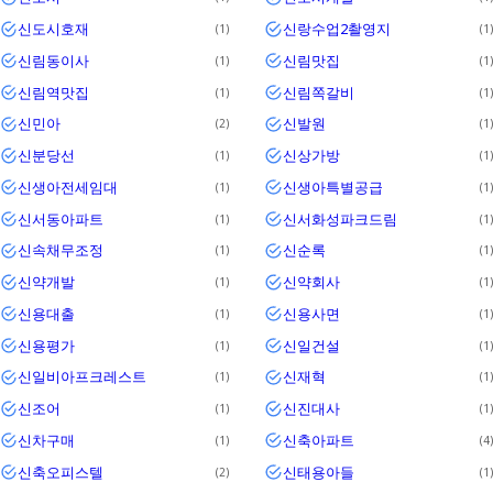
신도시호재
신랑수업2촬영지
1
1
신림동이사
신림맛집
1
1
신림역맛집
신림쪽갈비
1
1
신민아
신발원
2
1
신분당선
신상가방
1
1
신생아전세임대
신생아특별공급
1
1
신서동아파트
신서화성파크드림
1
1
신속채무조정
신순록
1
1
신약개발
신약회사
1
1
신용대출
신용사면
1
1
신용평가
신일건설
1
1
신일비아프크레스트
신재혁
1
1
신조어
신진대사
1
1
신차구매
신축아파트
1
4
신축오피스텔
신태용아들
2
1