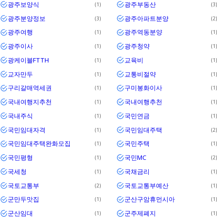
광주보양식
광주부동산
1
3
광주분양정보
광주아파트분양
3
2
광주여행
광주역동분양
1
1
광주이사
광주청약
1
1
광케이블FTTH
교육비
1
1
교자만두
교통비절약
1
1
구리갈매역세권
구미봉화이사
1
1
국내여행지추천
국내여행추천
1
1
국내주식
국민연금
1
1
국민임대자격
국민임대주택
1
2
국민임대주택완화모집
국민주택
1
1
국민평형
국민MC
1
2
국세청
국채금리
1
1
국토교통부
국토교통부예산
2
1
군만두맛집
군산구암휴먼시아
1
1
군산임대
군주제폐지
1
1