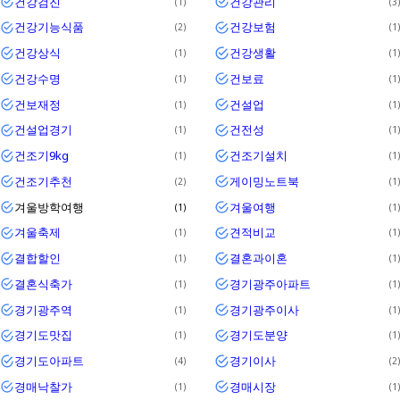
건강검진
건강관리
1
3
건강기능식품
건강보험
2
1
건강상식
건강생활
1
1
건강수명
건보료
1
1
건보재정
건설업
1
1
건설업경기
건전성
1
1
건조기9kg
건조기설치
1
1
건조기추천
게이밍노트북
2
1
겨울방학여행
겨울여행
1
1
겨울축제
견적비교
1
1
결합할인
결혼과이혼
1
1
결혼식축가
경기광주아파트
1
1
경기광주역
경기광주이사
1
1
경기도맛집
경기도분양
1
1
경기도아파트
경기이사
4
2
경매낙찰가
경매시장
1
1