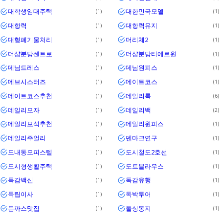
대학생임대주택
대한민국모델
1
1
대항력
대항력유지
1
1
대형폐기물처리
더리체2
1
1
더샵분당센트로
더샵분당티에르원
1
1
데님드레스
데님원피스
1
1
데브시스터즈
데이트코스
1
1
데이트코스추천
데일리룩
1
6
데일리모자
데일리백
1
2
데일리보석추천
데일리원피스
1
1
데일리주얼리
덴마크연구
1
1
도내동오피스텔
도시철도2호선
1
1
도시형생활주택
도트블라우스
1
1
독감백신
독감유행
1
1
독립이사
독박투어
1
1
돈까스맛집
돌싱동지
1
1