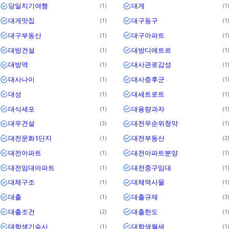
당일치기여행
대게
1
1
대게맛집
대구동구
1
1
대구부동산
대구아파트
1
1
대방건설
대방디에트르
1
1
대방역
대사관로감성
1
1
대사나이
대사증후군
1
1
대성
대세트로트
1
1
대식세포
대용량과자
1
1
대우건설
대전무순위청약
3
1
대전문화1단지
대전부동산
1
2
대전아파트
대전아파트분양
1
1
대전임대아파트
대전중구임대
1
1
대체구조
대체역사물
1
1
대출
대출규제
1
3
대출조건
대출한도
2
1
대학생기숙사
대학생월세
1
1