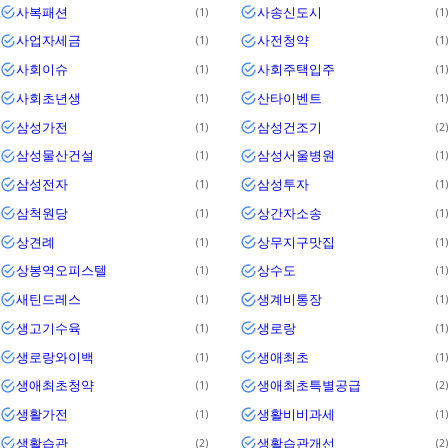
사복패션
사송신도시
1
1
사업자세금
사전청약
1
1
사회이슈
사회주택입주
1
1
사회초년생
산타이벤트
1
1
삼성가전
삼성건조기
1
2
삼성물산건설
삼성서울병원
1
1
삼성전자
삼성투자
1
1
삼척원당
상간자소송
1
1
상견례
상무지구맛집
1
1
상봉역오피스텔
상수도
1
1
새틴드레스
생계비통장
1
1
생고기수육
생로랑
1
1
생로랑와이백
생애최초
1
1
생애최초청약
생애최초특별공급
1
2
생활가전
생활비비과세
1
1
생활습관
생활습관개선
2
2