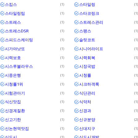
스킴스
스타일링
1
1
스타일링팁
스타코링크
1
1
스트레스
스트레스관리
1
1
스트레스DSR
스팽스
1
1
스피드스케이팅
슬릿코트
1
1
시가야낫또
시니어라이프
1
1
시력보호
시력회복
1
1
시스루블라우스
시장국밥
1
1
시중은행
시청률
1
1
시청률1위
시크하객룩
1
1
시험관아기
식단관리
1
1
식신맛집
식약처
1
1
신경계질환
신경과
1
1
신고기한
신규분양
1
2
신논현역맛집
신대지구
1
1
신도시
신도시개발
1
1