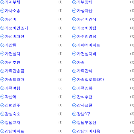
가계부채
가부장제
1
1
가사소송
가상자산
1
1
가성비
가성비간식
1
1
가성비건조기
가성비맛집
1
3
가성비패션
가수임영웅
1
1
가압류
가야역아파트
1
1
가전설치
가전설치비
1
1
가전추천
가족
1
2
가족간송금
가족간식
1
1
가족드라마
가족멜로드라마
2
1
가족여행
가족영화
2
1
각산역
간식추천
1
1
간편안주
감사표현
1
1
감성숙소
강남3구
1
2
강남교자
강남부동산
1
1
강남아파트
강남에버시움
1
1