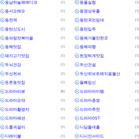
동남하늘채에디크
동물실험
1
1
동서오레오
동영상유출
1
1
동천역
동탄국민임대
1
1
동탄신도시
동탄입주
1
1
동피랑전복마을
동해가볼만한곳
1
1
동해맛집
동해여행
1
1
돼지고기맛집
된장찌개맛집
1
1
두뇌건강
두산건설
1
1
두산위브
두산위브트레지움월산
1
1
둔촌동맛집
둘째임신
1
1
드라마리뷰
드라마아이템
8
1
드라마요약
드라마종영
1
1
드라마촬영지
드라마추천
1
1
드라마패션
드라마OST
1
1
드롭귀걸이
디딤돌대출
1
1
디레이블
디시인사이드
1
1