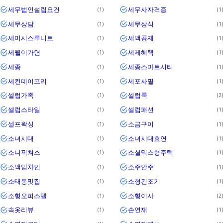
세무법인설립요건
세무사자격증
1
1
세무상담
세무상식
1
1
세미시스루니트
세액공제
1
1
세월이가면
세제혜택
1
1
세종
세종스마트시티
1
1
세컨데이프리
세포사멸
1
1
셀럽가족
셀럽룩
1
2
셀럽스타일
셀럽패션
1
1
셀프왁싱
소금구이
1
1
소녀시대
소녀시대효연
1
1
소니픽쳐스
소셜믹스형주택
1
1
소액임차인
소주안주
1
1
소태동맛집
소형건조기
1
1
소형오피스텔
소형이사
1
2
속옷리뷰
손연재
1
1