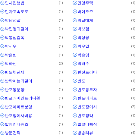
민사집행법
민영주택
1
1
민자고속도로
바이오주
1
1
박남정딸
박달대게
1
1
박민영귀걸이
박보검
1
1
박봉섭감독
박성웅
1
1
박시우
박우열
1
1
박은빈
박은영
1
1
박하선
박해수
2
1
반도체관세
반전드라마
1
1
반짝이는귀걸이
반포
1
1
반포동분양
반포동투자
1
1
반포래미안트리니원
반포아파트
1
1
반포아파트분양
반포장이사
1
7
반포장이사비용
반포청약
1
1
발레리나슈즈
발코니확장
1
1
방문견적
방송리뷰
1
4