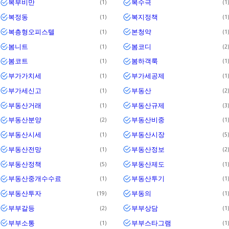
복부비만
복수극
1
1
복정동
복지정책
1
1
복층형오피스텔
본청약
1
1
봄니트
봄코디
1
2
봄코트
봄하객룩
1
1
부가가치세
부가세공제
1
1
부가세신고
부동산
1
2
부동산거래
부동산규제
1
3
부동산분양
부동산비중
2
1
부동산시세
부동산시장
1
5
부동산전망
부동산정보
1
2
부동산정책
부동산제도
5
1
부동산중개수수료
부동산투기
1
1
부동산투자
부동의
19
1
부부갈등
부부상담
2
1
부부소통
부부스타그램
1
1