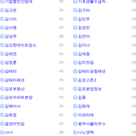
기업형민간임대
기초생활수급자
1
1
김고은
김구라
1
1
김기리
김민주
1
1
김서원
김성민
1
1
김성주
김연아
2
1
김요한데이트장소
김이나
1
1
김재연
김재원
1
1
김정훈
김치맛집
1
1
김태리
김태리공항패션
1
1
김태리패션
김포고촌2
1
1
김포부동산
김포분양정보
1
1
김포아파트분양
김풍
1
1
김해이사
김희재
1
1
김희정
까르띠에
1
1
꼼장어맛집
꽃무늬블라우스
1
1
나나
나노엔텍
2
1