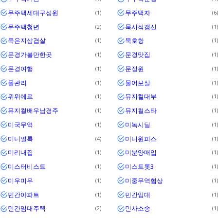
무주택세대구성원
무주택자
1
6
무주택청년
묵시적갱신
2
1
묵은지삼겹살
묵호항
1
1
문경가볼만한곳
문경맛집
1
1
문경여행
문정원
1
1
물관리
물어보살
1
1
뮈뮈에르
뮤지컬대부
1
1
뮤지컬배우남경주
뮤지컬스타
1
1
미국무역
미녹시딜
1
1
미니멀룩
미니원피스
4
1
미리내집
미분양매입
1
1
미스터비스트
미스트롯3
1
1
미우미우
미중무역협상
1
1
민간아파트
민간임대
1
1
민간임대주택
민사소송
2
1