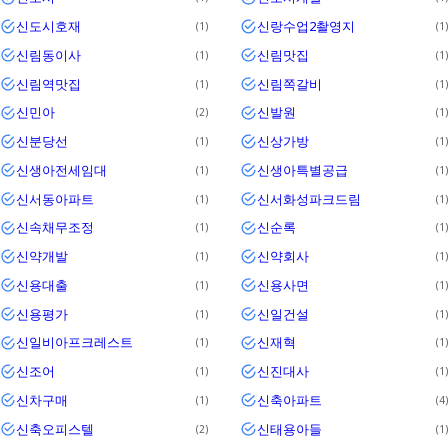
신도시호재
신랑수업2촬영지
1
1
신림동이사
신림맛집
1
1
신림역맛집
신림쪽갈비
1
1
신민아
신발원
2
1
신분당선
신상가방
1
1
신생아전세임대
신생아특별공급
1
1
신서동아파트
신서화성파크드림
1
1
신속채무조정
신순록
1
1
신약개발
신약회사
1
1
신용대출
신용사면
1
1
신용평가
신일건설
1
1
신일비아프크레스트
신재혁
1
1
신조어
신진대사
1
1
신차구매
신축아파트
1
4
신축오피스텔
신태용아들
2
1