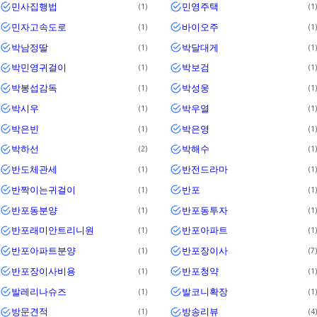
민사집행법
민영주택
1
1
민자고속도로
바이오주
1
1
박남정딸
박달대게
1
1
박민영귀걸이
박보검
1
1
박봉섭감독
박성웅
1
1
박시우
박우열
1
1
박은빈
박은영
1
1
박하선
박해수
2
1
반도체관세
반전드라마
1
1
반짝이는귀걸이
반포
1
1
반포동분양
반포동투자
1
1
반포래미안트리니원
반포아파트
1
1
반포아파트분양
반포장이사
1
7
반포장이사비용
반포청약
1
1
발레리나슈즈
발코니확장
1
1
방문견적
방송리뷰
1
4