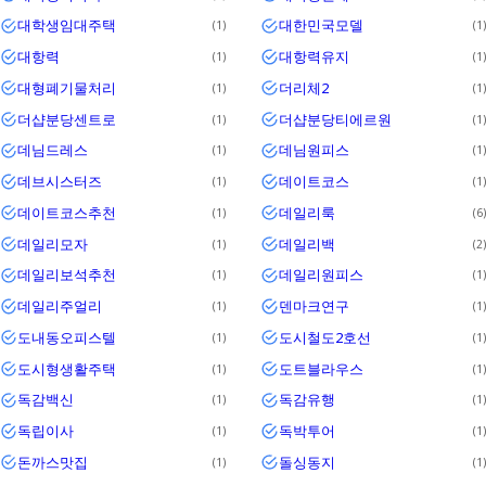
대학생임대주택
대한민국모델
1
1
대항력
대항력유지
1
1
대형폐기물처리
더리체2
1
1
더샵분당센트로
더샵분당티에르원
1
1
데님드레스
데님원피스
1
1
데브시스터즈
데이트코스
1
1
데이트코스추천
데일리룩
1
6
데일리모자
데일리백
1
2
데일리보석추천
데일리원피스
1
1
데일리주얼리
덴마크연구
1
1
도내동오피스텔
도시철도2호선
1
1
도시형생활주택
도트블라우스
1
1
독감백신
독감유행
1
1
독립이사
독박투어
1
1
돈까스맛집
돌싱동지
1
1