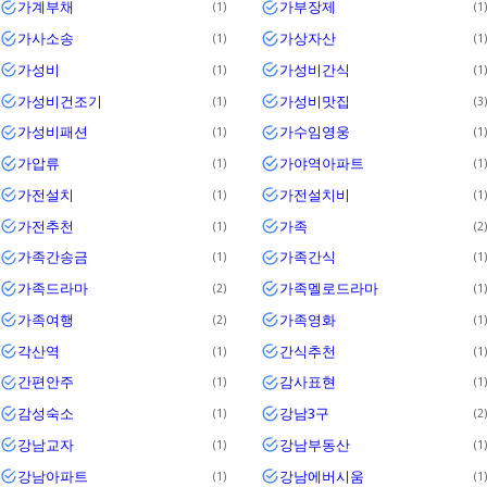
가계부채
가부장제
1
1
가사소송
가상자산
1
1
가성비
가성비간식
1
1
가성비건조기
가성비맛집
1
3
가성비패션
가수임영웅
1
1
가압류
가야역아파트
1
1
가전설치
가전설치비
1
1
가전추천
가족
1
2
가족간송금
가족간식
1
1
가족드라마
가족멜로드라마
2
1
가족여행
가족영화
2
1
각산역
간식추천
1
1
간편안주
감사표현
1
1
감성숙소
강남3구
1
2
강남교자
강남부동산
1
1
강남아파트
강남에버시움
1
1