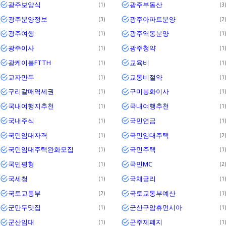
광주보양식
광주부동산
1
3
광주분양정보
광주아파트분양
3
2
광주여행
광주역동분양
1
1
광주이사
광주청약
1
1
광케이블FTTH
교육비
1
1
교자만두
교통비절약
1
1
구리갈매역세권
구미봉화이사
1
1
국내여행지추천
국내여행추천
1
1
국내주식
국민연금
1
1
국민임대자격
국민임대주택
1
2
국민임대주택완화모집
국민주택
1
1
국민평형
국민MC
1
2
국세청
국채금리
1
1
국토교통부
국토교통부예산
2
1
군만두맛집
군산구암휴먼시아
1
1
군산임대
군주제폐지
1
1