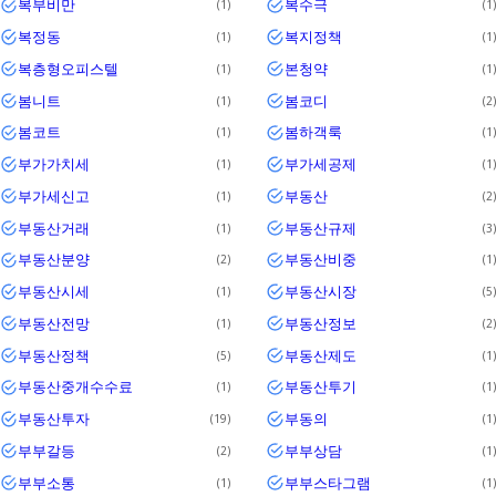
복부비만
복수극
1
1
복정동
복지정책
1
1
복층형오피스텔
본청약
1
1
봄니트
봄코디
1
2
봄코트
봄하객룩
1
1
부가가치세
부가세공제
1
1
부가세신고
부동산
1
2
부동산거래
부동산규제
1
3
부동산분양
부동산비중
2
1
부동산시세
부동산시장
1
5
부동산전망
부동산정보
1
2
부동산정책
부동산제도
5
1
부동산중개수수료
부동산투기
1
1
부동산투자
부동의
19
1
부부갈등
부부상담
2
1
부부소통
부부스타그램
1
1