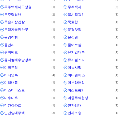
무주택세대구성원
무주택자
1
6
무주택청년
묵시적갱신
2
1
묵은지삼겹살
묵호항
1
1
문경가볼만한곳
문경맛집
1
1
문경여행
문정원
1
1
물관리
물어보살
1
1
뮈뮈에르
뮤지컬대부
1
1
뮤지컬배우남경주
뮤지컬스타
1
1
미국무역
미녹시딜
1
1
미니멀룩
미니원피스
4
1
미리내집
미분양매입
1
1
미스터비스트
미스트롯3
1
1
미우미우
미중무역협상
1
1
민간아파트
민간임대
1
1
민간임대주택
민사소송
2
1