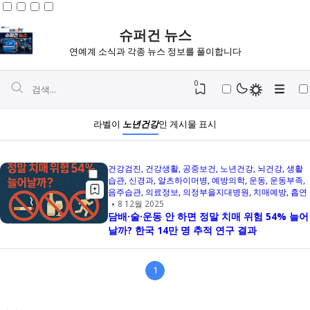
슈퍼건 뉴스
연예계 소식과 각종 뉴스 정보를 풀이합니다
0
라벨이
노년건강
인 게시물 표시
건강검진
건강생활
공중보건
노년건강
뇌건강
생활
습관
신경과
알츠하이머병
예방의학
운동
운동부족
음주습관
의료정보
의정부을지대병원
치매예방
흡연
8 12월 2025
담배·술·운동 안 하면 정말 치매 위험 54% 늘어
날까? 한국 14만 명 추적 연구 결과
1
Igniplex
Fiksioner