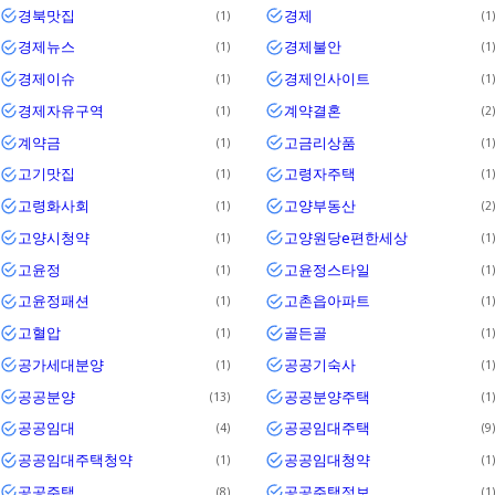
경북맛집
경제
1
1
경제뉴스
경제불안
1
1
경제이슈
경제인사이트
1
1
경제자유구역
계약결혼
1
2
계약금
고금리상품
1
1
고기맛집
고령자주택
1
1
고령화사회
고양부동산
1
2
고양시청약
고양원당e편한세상
1
1
고윤정
고윤정스타일
1
1
고윤정패션
고촌읍아파트
1
1
고혈압
골든골
1
1
공가세대분양
공공기숙사
1
1
공공분양
공공분양주택
13
1
공공임대
공공임대주택
4
9
공공임대주택청약
공공임대청약
1
1
공공주택
공공주택정보
8
1