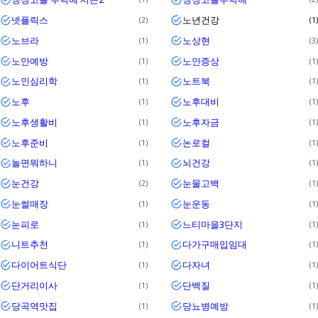
넷플릭스
노년건강
2
1
노브라
노상현
1
3
노안예방
노안증상
1
1
노인심리학
노트북
1
1
노후
노후대비
1
1
노후생활비
노후자금
1
1
노후준비
논로컬
1
1
놀면뭐하니
뇌건강
1
1
눈건강
눈물고백
2
1
눈썰매장
눈운동
1
1
눈피로
느티마을3단지
1
1
니트추천
다가구매입임대
1
1
다이어트식단
다자녀
1
1
단거리이사
단백질
1
1
당곡역맛집
당뇨병예방
1
1