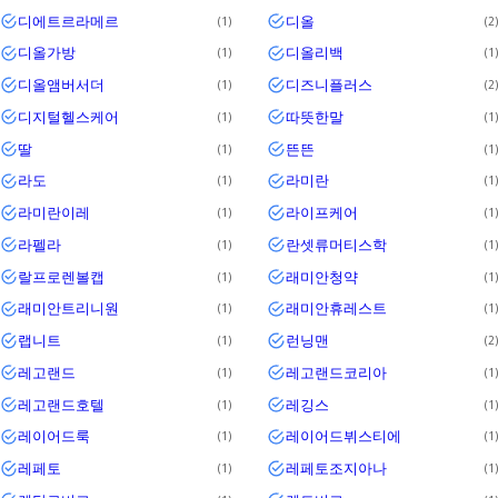
디에트르라메르
디올
1
2
디올가방
디올리백
1
1
디올앰버서더
디즈니플러스
1
2
디지털헬스케어
따뜻한말
1
1
딸
뜬뜬
1
1
라도
라미란
1
1
라미란이레
라이프케어
1
1
라펠라
란셋류머티스학
1
1
랄프로렌볼캡
래미안청약
1
1
래미안트리니원
래미안휴레스트
1
1
랩니트
런닝맨
1
2
레고랜드
레고랜드코리아
1
1
레고랜드호텔
레깅스
1
1
레이어드룩
레이어드뷔스티에
1
1
레페토
레페토조지아나
1
1