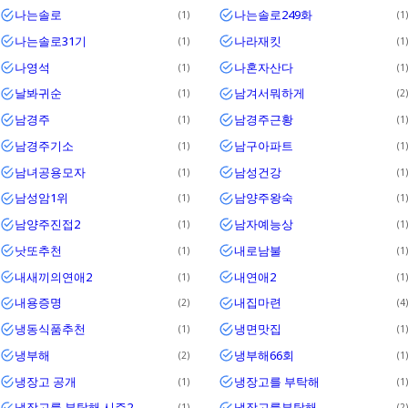
나는솔로
나는솔로249화
1
1
나는솔로31기
나라재킷
1
1
나영석
나혼자산다
1
1
날봐귀순
남겨서뭐하게
1
2
남경주
남경주근황
1
1
남경주기소
남구아파트
1
1
남녀공용모자
남성건강
1
1
남성암1위
남양주왕숙
1
1
남양주진접2
남자예능상
1
1
낫또추천
내로남불
1
1
내새끼의연애2
내연애2
1
1
내용증명
내집마련
2
4
냉동식품추천
냉면맛집
1
1
냉부해
냉부해66회
2
1
냉장고 공개
냉장고를 부탁해
1
1
냉장고를 부탁해 시즌2
냉장고를부탁해
1
2