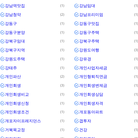
강남역맛집
강남임대
1
1
강남청약
강남프리미엄
2
1
강동구
강동구맛집
1
1
강동구분양
강동구주택
1
1
강북구임대
강북구주택
1
1
강북구지역
강원도여행
1
3
강원도주택
강유경
1
1
강태주
개인사업자세금
1
1
개인파산
개인형퇴직연금
2
1
개인회생
개인회생변제금
3
1
개인회생비교
개인회생상담
1
1
개인회생신청
개인회생자격
1
1
개인회생조건
개포동아파트
1
1
개포자이프레지던스
갭투자
1
1
거북목교정
건강
1
1