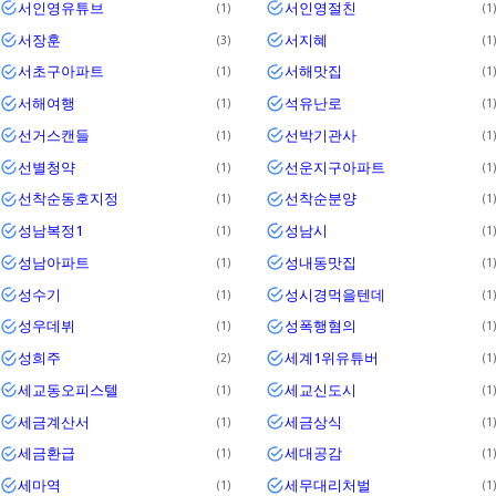
서인영유튜브
서인영절친
1
1
서장훈
서지혜
3
1
서초구아파트
서해맛집
1
1
서해여행
석유난로
1
1
선거스캔들
선박기관사
1
1
선별청약
선운지구아파트
1
1
선착순동호지정
선착순분양
1
1
성남복정1
성남시
1
1
성남아파트
성내동맛집
1
1
성수기
성시경먹을텐데
1
1
성우데뷔
성폭행혐의
1
1
성희주
세계1위유튜버
2
1
세교동오피스텔
세교신도시
1
1
세금계산서
세금상식
1
1
세금환급
세대공감
1
1
세마역
세무대리처벌
1
1