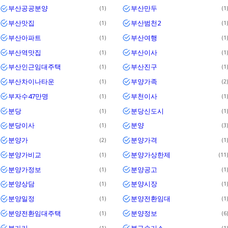
부산공공분양
부산만두
1
1
부산맛집
부산범천2
1
1
부산아파트
부산여행
1
1
부산역맛집
부산이사
1
1
부산인근임대주택
부산진구
1
1
부산차이나타운
부양가족
1
2
부자수47만명
부천이사
1
1
분당
분당신도시
1
1
분당이사
분양
1
3
분양가
분양가격
2
1
분양가비교
분양가상한제
1
11
분양가정보
분양공고
1
1
분양상담
분양시장
1
1
분양일정
분양전환임대
1
1
분양전환임대주택
분양정보
1
6
불가리
불구속기소
1
1