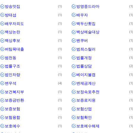
방송맛집
방영중드라마
1
1
방태섭
배우자
1
1
배우자외도
백두산횟집
1
1
백상논란
백상예술대상
1
1
백상후보
밴쿠버
1
1
버팀목대출
범죄스릴러
1
1
범천동
법률개정
1
1
법률구조
법률상담
1
2
법인차량
베이지볼캡
1
1
변우석
변제금계산
4
1
보건복지부
보정속옷추천
1
1
보증금반환
보증료지원
1
1
보증보험
보험산업
1
1
보험융합
보험확인
1
1
보호예수
보호예수해제
1
1