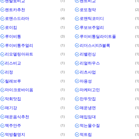
렌탈료비교
렌트비교
1
1
렌트카추천
로또청약
1
2
로맨스드라마
로맨틱코미디
4
1
로이킴
루보브주얼리
1
1
루이비통
루이비통딜라이트풀
3
1
루이비통주얼리
리더스시티5블록
1
1
리모델링아파트
리밸런싱
1
1
리스비교
리얼하우스
1
1
리정
리츠사업
1
1
릴레브루
마용성
1
1
마이크로바이옴
마케터고민
1
1
막회맛집
만두맛집
1
1
매기강
매운냉면
1
1
매운음식추천
매입임대
1
1
맥주안주
먹는물수질
1
1
먹방촬영지
먹트립
1
1