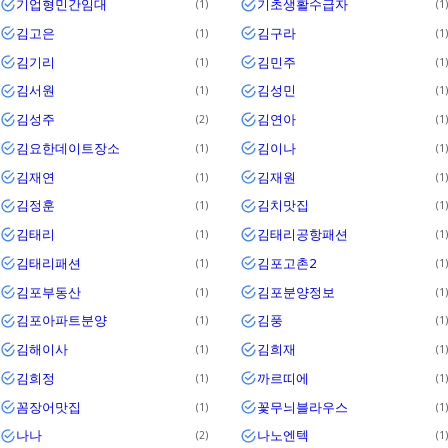
기업형민간임대
기초생활수급자
1
1
김고은
김구라
1
1
김기리
김민주
1
1
김서원
김성민
1
1
김성주
김연아
2
1
김요한데이트장소
김이나
1
1
김재연
김재원
1
1
김정훈
김치맛집
1
1
김태리
김태리공항패션
1
1
김태리패션
김포고촌2
1
1
김포부동산
김포분양정보
1
1
김포아파트분양
김풍
1
1
김해이사
김희재
1
1
김희정
까르띠에
1
1
꼼장어맛집
꽃무늬블라우스
1
1
나나
나노엔텍
2
1