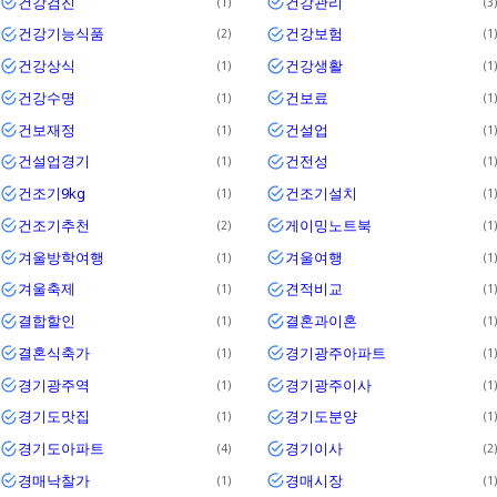
건강검진
건강관리
1
3
건강기능식품
건강보험
2
1
건강상식
건강생활
1
1
건강수명
건보료
1
1
건보재정
건설업
1
1
건설업경기
건전성
1
1
건조기9kg
건조기설치
1
1
건조기추천
게이밍노트북
2
1
겨울방학여행
겨울여행
1
1
겨울축제
견적비교
1
1
결합할인
결혼과이혼
1
1
결혼식축가
경기광주아파트
1
1
경기광주역
경기광주이사
1
1
경기도맛집
경기도분양
1
1
경기도아파트
경기이사
4
2
경매낙찰가
경매시장
1
1