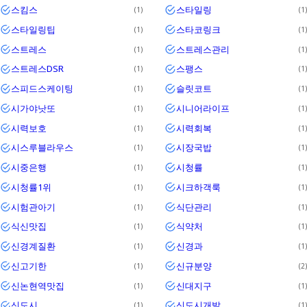
스킴스
스타일링
1
1
스타일링팁
스타코링크
1
1
스트레스
스트레스관리
1
1
스트레스DSR
스팽스
1
1
스피드스케이팅
슬릿코트
1
1
시가야낫또
시니어라이프
1
1
시력보호
시력회복
1
1
시스루블라우스
시장국밥
1
1
시중은행
시청률
1
1
시청률1위
시크하객룩
1
1
시험관아기
식단관리
1
1
식신맛집
식약처
1
1
신경계질환
신경과
1
1
신고기한
신규분양
1
2
신논현역맛집
신대지구
1
1
신도시
신도시개발
1
1