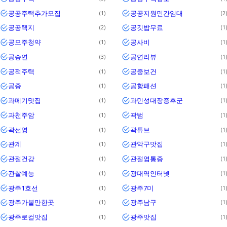
공공주택추가모집
공공지원민간임대
1
2
공공택지
공깃밥무료
2
1
공모주청약
공사비
1
1
공승연
공연리뷰
3
1
공적주택
공중보건
1
1
공증
공항패션
1
1
과메기맛집
과민성대장증후군
1
1
과천주암
곽범
1
1
곽선영
곽튜브
1
1
관계
관악구맛집
1
1
관절건강
관절염통증
1
1
관찰예능
광대역인터넷
1
1
광주1호선
광주7미
1
1
광주가볼만한곳
광주남구
1
1
광주로컬맛집
광주맛집
1
1