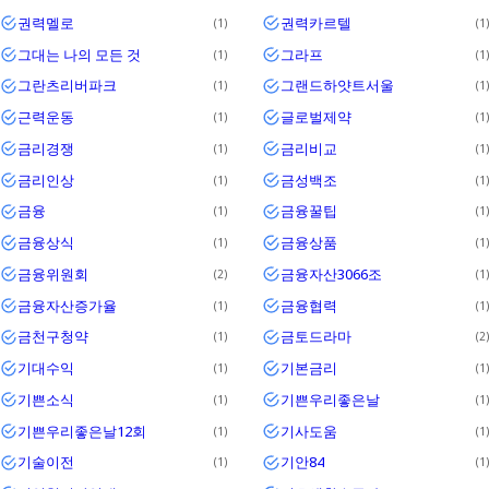
권력멜로
권력카르텔
1
1
그대는 나의 모든 것
그라프
1
1
그란츠리버파크
그랜드하얏트서울
1
1
근력운동
글로벌제약
1
1
금리경쟁
금리비교
1
1
금리인상
금성백조
1
1
금융
금융꿀팁
1
1
금융상식
금융상품
1
1
금융위원회
금융자산3066조
2
1
금융자산증가율
금융협력
1
1
금천구청약
금토드라마
1
2
기대수익
기본금리
1
1
기쁜소식
기쁜우리좋은날
1
1
기쁜우리좋은날12회
기사도움
1
1
기술이전
기안84
1
1