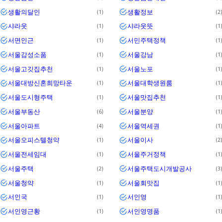
생활의달인
생활정보
1
2
샤라웃
샤라웃뜻
1
1
서면인근
서민주택정책
1
1
서울감성소품
서울강남
1
1
서울고깃집추천
서울노포
1
1
서울대방신혼희망타운
서울대학생원룸
1
1
서울도시형주택
서울맛집추천
1
1
서울부동산
서울분양
6
1
서울아파트
서울역세권
4
1
서울오피스텔청약
서울이사
1
2
서울전세임대
서울주거정책
1
1
서울주택
서울주택도시개발공사
2
3
서울청약
서울회맛집
1
1
서인국
서인영
1
1
서인영근황
서인영명품
1
1