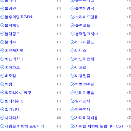
불냉면
불후의명곡
1
1
불후의명곡749회
브라이드앤유
1
1
블랙재킷
블랙코트
1
1
블랙핑크
블랙핑크지수
1
1
블리수
비과세한도
1
1
비규제지역
비너스
1
1
비뇨의학과
비만치료제
1
1
비아파트
비오르
1
1
비오맘
비용절감
1
4
빅뱅
빅뱅20주년
1
1
빅토리아시크릿
빈티지명품
1
1
빈티지워싱
빌라선택
1
1
빌라임대
빙속여제
1
1
사다리차
사다리차비용
2
3
사랑을 처방해 드립니다
사랑을 처방해 드립니다 OST
1
1