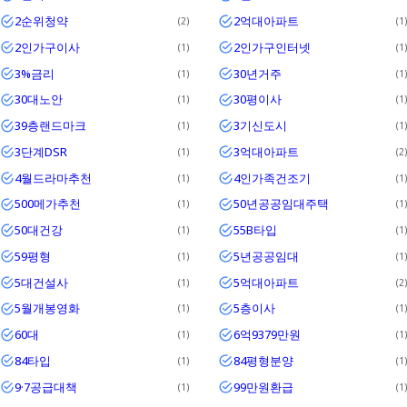
2순위청약
2억대아파트
2
1
2인가구이사
2인가구인터넷
1
1
3%금리
30년거주
1
1
30대노안
30평이사
1
1
39층랜드마크
3기신도시
1
1
3단계DSR
3억대아파트
1
2
4월드라마추천
4인가족건조기
1
1
500메가추천
50년공공임대주택
1
1
50대건강
55B타입
1
1
59평형
5년공공임대
1
1
5대건설사
5억대아파트
1
2
5월개봉영화
5층이사
1
1
60대
6억9379만원
1
1
84타입
84평형분양
1
1
9·7공급대책
99만원환급
1
1