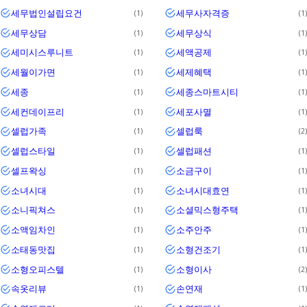
세무법인설립요건
세무사자격증
1
1
세무상담
세무상식
1
1
세미시스루니트
세액공제
1
1
세월이가면
세제혜택
1
1
세종
세종스마트시티
1
1
세컨데이프리
세포사멸
1
1
셀럽가족
셀럽룩
1
2
셀럽스타일
셀럽패션
1
1
셀프왁싱
소금구이
1
1
소녀시대
소녀시대효연
1
1
소니픽쳐스
소셜믹스형주택
1
1
소액임차인
소주안주
1
1
소태동맛집
소형건조기
1
1
소형오피스텔
소형이사
1
2
속옷리뷰
손연재
1
1