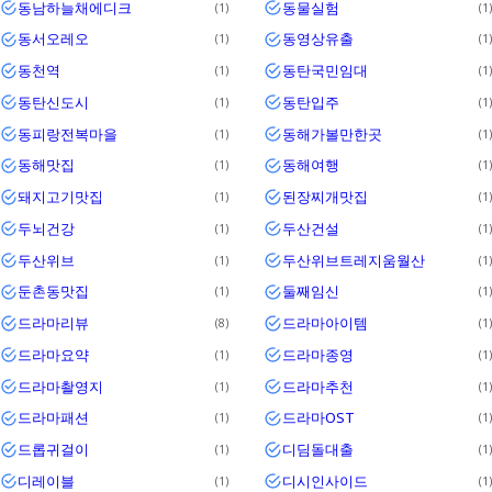
동남하늘채에디크
동물실험
1
1
동서오레오
동영상유출
1
1
동천역
동탄국민임대
1
1
동탄신도시
동탄입주
1
1
동피랑전복마을
동해가볼만한곳
1
1
동해맛집
동해여행
1
1
돼지고기맛집
된장찌개맛집
1
1
두뇌건강
두산건설
1
1
두산위브
두산위브트레지움월산
1
1
둔촌동맛집
둘째임신
1
1
드라마리뷰
드라마아이템
8
1
드라마요약
드라마종영
1
1
드라마촬영지
드라마추천
1
1
드라마패션
드라마OST
1
1
드롭귀걸이
디딤돌대출
1
1
디레이블
디시인사이드
1
1