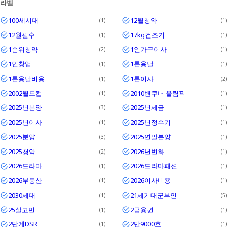
라벨
Textrim
100세시대
12월청약
1
1
Iglo
12월필수
17kg건조기
1
1
1순위청약
1인가구이사
2
1
1인창업
1톤용달
1
1
1톤용달비용
1톤이사
1
2
2002월드컵
2010밴쿠버 올림픽
1
1
2025년분양
2025년세금
3
1
2025년이사
2025년정수기
1
1
2025분양
2025연말분양
3
1
2025청약
2026년변화
2
1
2026드라마
2026드라마패션
1
1
2026부동산
2026이사비용
1
1
2030세대
21세기대군부인
1
5
25살고민
2금융권
1
1
2단계DSR
2만9000호
1
1