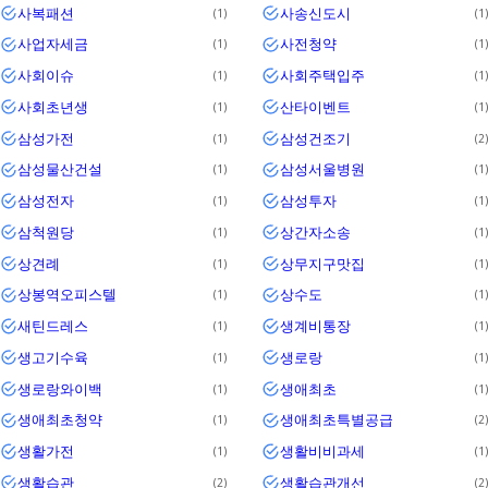
사복패션
사송신도시
1
1
사업자세금
사전청약
1
1
사회이슈
사회주택입주
1
1
사회초년생
산타이벤트
1
1
삼성가전
삼성건조기
1
2
삼성물산건설
삼성서울병원
1
1
삼성전자
삼성투자
1
1
삼척원당
상간자소송
1
1
상견례
상무지구맛집
1
1
상봉역오피스텔
상수도
1
1
새틴드레스
생계비통장
1
1
생고기수육
생로랑
1
1
생로랑와이백
생애최초
1
1
생애최초청약
생애최초특별공급
1
2
생활가전
생활비비과세
1
1
생활습관
생활습관개선
2
2