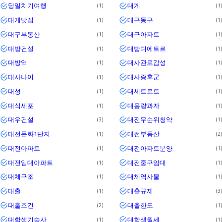
당일치기여행
대게
1
1
대게맛집
대구동구
1
1
대구부동산
대구아파트
1
1
대방건설
대방디에트르
1
1
대방역
대사관로감성
1
1
대사나이
대사증후군
1
1
대성
대세트로트
1
1
대식세포
대용량과자
1
1
대우건설
대전무순위청약
3
1
대전문화1단지
대전부동산
1
2
대전아파트
대전아파트분양
1
1
대전임대아파트
대전중구임대
1
1
대체구조
대체역사물
1
1
대출
대출규제
1
3
대출조건
대출한도
2
1
대학생기숙사
대학생월세
1
1