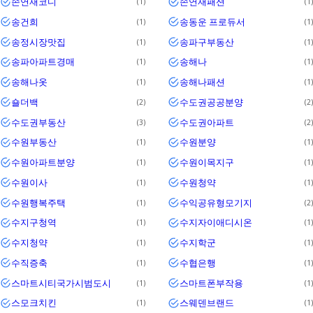
손연재코디
손연재패션
1
1
송건희
송동운 프로듀서
1
1
송정시장맛집
송파구부동산
1
1
송파아파트경매
송해나
1
1
송해나옷
송해나패션
1
1
숄더백
수도권공공분양
2
2
수도권부동산
수도권아파트
3
2
수원부동산
수원분양
1
1
수원아파트분양
수원이목지구
1
1
수원이사
수원청약
1
1
수원행복주택
수익공유형모기지
1
2
수지구청역
수지자이애디시온
1
1
수지청약
수지학군
1
1
수직증축
수협은행
1
1
스마트시티국가시범도시
스마트폰부작용
1
1
스모크치킨
스웨덴브랜드
1
1