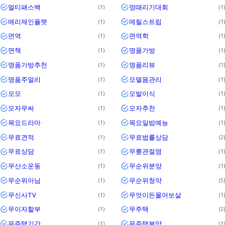
멀티패스백
멍때리기대회
1
1
메리제인플랫
메릴스트립
1
1
면역
면역학
1
1
면책
명품가방
1
1
명품가방추천
명품리뷰
1
1
명품주얼리
모델몸관리
1
1
모모
모발이식
1
1
모자무싸
모자추천
1
1
목요드라마
목요일밤예능
1
1
무료견적
무료법률상담
1
2
무료상담
무릎관절염
1
1
무산소운동
무순위분양
1
1
무순위아님
무순위청약
1
5
무신사TV
무엇이든물어보살
1
1
무이자할부
무주택
1
2
무주택기간
무주택분양
1
1