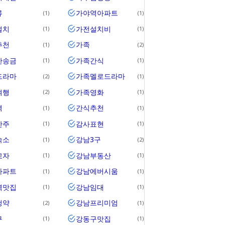
류
가야역아파트
1
1
설치
가전설치비
1
1
추천
가족
1
2
간송금
가족간식
1
1
드라마
가족멜로드라마
2
1
여행
가족영화
2
1
역
간식추천
1
1
안주
감사표현
1
1
숙소
강남3구
1
2
교자
강남부동산
1
1
아파트
강남에버시움
1
1
역맛집
강남임대
1
1
청약
강남프리미엄
2
1
구
강동구맛집
1
1