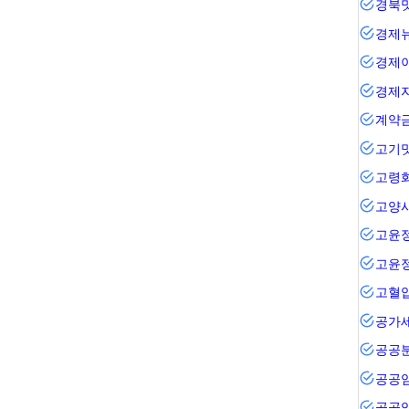
경북
경제
경제
경제
계약
고기
고령
고양
고윤
고윤
고혈
공가
공공
공공
공공