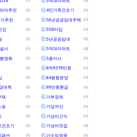
DSR
3억대아파트
1
2
드라마추천
4인가족건조기
1
1
메가추천
50년공공임대주택
1
1
건강
55B타입
1
1
형
5년공공임대
1
1
건설사
5억대아파트
1
2
개봉영화
5층이사
1
1
6억9379만원
1
1
입
84평형분양
1
1
공급대책
99만원환급
1
1
부채
가부장제
1
1
소송
가상자산
1
1
비
가성비간식
1
1
비건조기
가성비맛집
1
3
비패션
가수임영웅
1
1