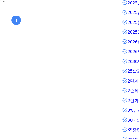
로 …
202
202
1
202
202
202
202
203
25살
2단계
2순
2인
3%금
30대
39층