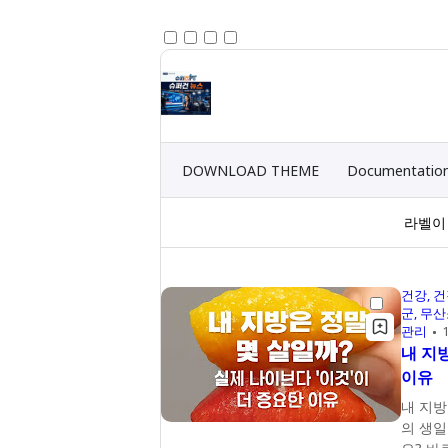
DOWNLOAD THEME
Documentatio
라벨
건강
건
군
무산
관리
내 지
이유
내 지방
의 생일