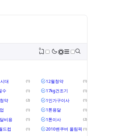
0
세시대
12월청약
1
1
필수
17kg건조기
1
1
위청약
1인가구이사
2
1
업
1톤용달
1
1
용달비용
1톤이사
1
2
2월드컵
2010밴쿠버 올림픽
1
1