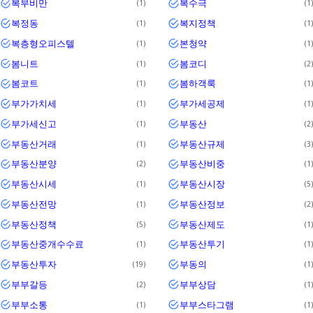
복부비만
복수극
1
1
복정동
복지정책
1
1
복층형오피스텔
본청약
1
1
봄니트
봄코디
1
2
봄코트
봄하객룩
1
1
부가가치세
부가세공제
1
1
부가세신고
부동산
1
2
부동산거래
부동산규제
1
3
부동산분양
부동산비중
2
1
부동산시세
부동산시장
1
5
부동산전망
부동산정보
1
2
부동산정책
부동산제도
5
1
부동산중개수수료
부동산투기
1
1
부동산투자
부동의
19
1
부부갈등
부부상담
2
1
부부소통
부부스타그램
1
1