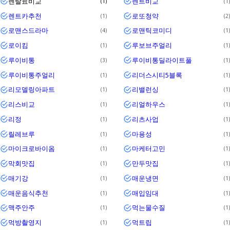
렌탈료비교
렌트비교
1
1
렌트카추천
로또청약
1
2
로맨스드라마
로맨틱코미디
4
1
로이킴
루보브주얼리
1
1
루이비통
루이비통딜라이트풀
3
1
루이비통주얼리
리더스시티5블록
1
1
리모델링아파트
리밸런싱
1
1
리스비교
리얼하우스
1
1
리정
리츠사업
1
1
릴레브루
마용성
1
1
마이크로바이옴
마케터고민
1
1
막회맛집
만두맛집
1
1
매기강
매운냉면
1
1
매운음식추천
매입임대
1
1
맥주안주
먹는물수질
1
1
먹방촬영지
먹트립
1
1