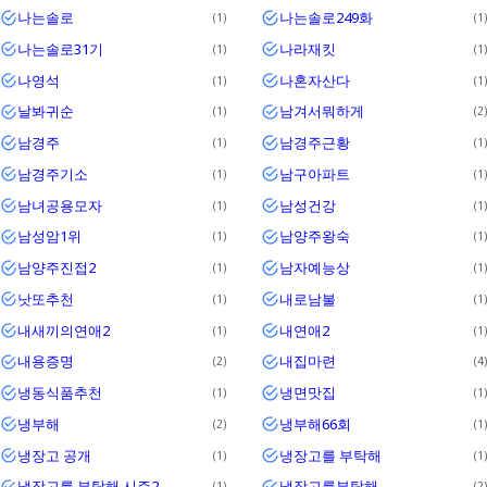
나는솔로
나는솔로249화
1
1
나는솔로31기
나라재킷
1
1
나영석
나혼자산다
1
1
날봐귀순
남겨서뭐하게
1
2
남경주
남경주근황
1
1
남경주기소
남구아파트
1
1
남녀공용모자
남성건강
1
1
남성암1위
남양주왕숙
1
1
남양주진접2
남자예능상
1
1
낫또추천
내로남불
1
1
내새끼의연애2
내연애2
1
1
내용증명
내집마련
2
4
냉동식품추천
냉면맛집
1
1
냉부해
냉부해66회
2
1
냉장고 공개
냉장고를 부탁해
1
1
냉장고를 부탁해 시즌2
냉장고를부탁해
1
2