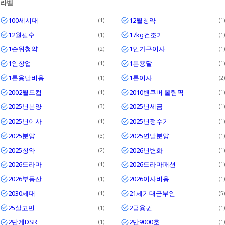
라벨
Textrim
100세시대
12월청약
1
1
Iglo
12월필수
17kg건조기
1
1
1순위청약
1인가구이사
2
1
1인창업
1톤용달
1
1
1톤용달비용
1톤이사
1
2
2002월드컵
2010밴쿠버 올림픽
1
1
2025년분양
2025년세금
3
1
2025년이사
2025년정수기
1
1
2025분양
2025연말분양
3
1
2025청약
2026년변화
2
1
2026드라마
2026드라마패션
1
1
2026부동산
2026이사비용
1
1
2030세대
21세기대군부인
1
5
25살고민
2금융권
1
1
2단계DSR
2만9000호
1
1