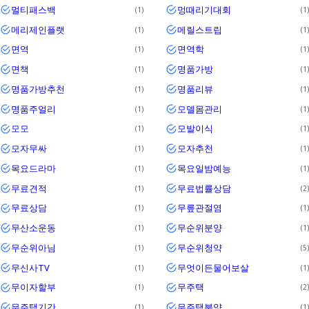
멀티패스백
멍때리기대회
1
1
메리제인플랫
메릴스트립
1
1
면역
면역학
1
1
면책
명품가방
1
1
명품가방추천
명품리뷰
1
1
명품주얼리
모델몸관리
1
1
모모
모발이식
1
1
모자무싸
모자추천
1
1
목요드라마
목요일밤예능
1
1
무료견적
무료법률상담
1
2
무료상담
무릎관절염
1
1
무산소운동
무순위분양
1
1
무순위아님
무순위청약
1
5
무신사TV
무엇이든물어보살
1
1
무이자할부
무주택
1
2
무주택기간
무주택분양
1
1