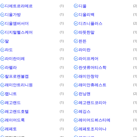
디에트르라메르
디올
1
2
디올가방
디올리백
1
1
디올앰버서더
디즈니플러스
1
2
디지털헬스케어
따뜻한말
1
1
딸
뜬뜬
1
1
라도
라미란
1
1
라미란이레
라이프케어
1
1
라펠라
란셋류머티스학
1
1
랄프로렌볼캡
래미안청약
1
1
래미안트리니원
래미안휴레스트
1
1
랩니트
런닝맨
1
2
레고랜드
레고랜드코리아
1
1
레고랜드호텔
레깅스
1
1
레이어드룩
레이어드뷔스티에
1
1
레페토
레페토조지아나
1
1