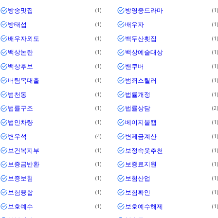
방송맛집
방영중드라마
1
1
방태섭
배우자
1
1
배우자외도
백두산횟집
1
1
백상논란
백상예술대상
1
1
백상후보
밴쿠버
1
1
버팀목대출
범죄스릴러
1
1
범천동
법률개정
1
1
법률구조
법률상담
1
2
법인차량
베이지볼캡
1
1
변우석
변제금계산
4
1
보건복지부
보정속옷추천
1
1
보증금반환
보증료지원
1
1
보증보험
보험산업
1
1
보험융합
보험확인
1
1
보호예수
보호예수해제
1
1