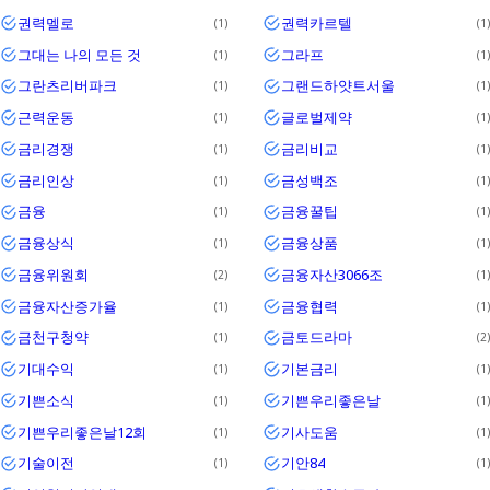
권력멜로
권력카르텔
1
1
그대는 나의 모든 것
그라프
1
1
그란츠리버파크
그랜드하얏트서울
1
1
근력운동
글로벌제약
1
1
금리경쟁
금리비교
1
1
금리인상
금성백조
1
1
금융
금융꿀팁
1
1
금융상식
금융상품
1
1
금융위원회
금융자산3066조
2
1
금융자산증가율
금융협력
1
1
금천구청약
금토드라마
1
2
기대수익
기본금리
1
1
기쁜소식
기쁜우리좋은날
1
1
기쁜우리좋은날12회
기사도움
1
1
기술이전
기안84
1
1