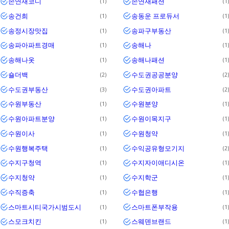
손연재코디
손연재패션
1
1
송건희
송동운 프로듀서
1
1
송정시장맛집
송파구부동산
1
1
송파아파트경매
송해나
1
1
송해나옷
송해나패션
1
1
숄더백
수도권공공분양
2
2
수도권부동산
수도권아파트
3
2
수원부동산
수원분양
1
1
수원아파트분양
수원이목지구
1
1
수원이사
수원청약
1
1
수원행복주택
수익공유형모기지
1
2
수지구청역
수지자이애디시온
1
1
수지청약
수지학군
1
1
수직증축
수협은행
1
1
스마트시티국가시범도시
스마트폰부작용
1
1
스모크치킨
스웨덴브랜드
1
1