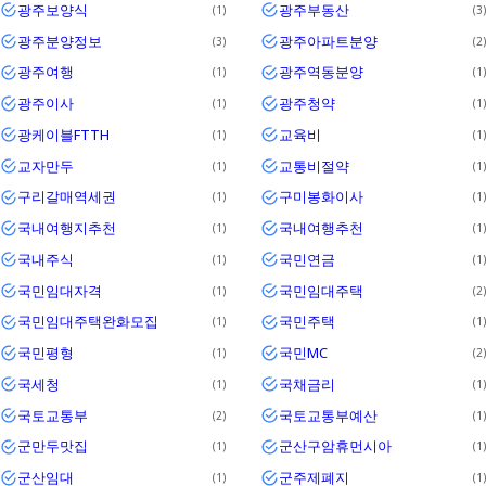
광주보양식
광주부동산
1
3
광주분양정보
광주아파트분양
3
2
광주여행
광주역동분양
1
1
광주이사
광주청약
1
1
광케이블FTTH
교육비
1
1
교자만두
교통비절약
1
1
구리갈매역세권
구미봉화이사
1
1
국내여행지추천
국내여행추천
1
1
국내주식
국민연금
1
1
국민임대자격
국민임대주택
1
2
국민임대주택완화모집
국민주택
1
1
국민평형
국민MC
1
2
국세청
국채금리
1
1
국토교통부
국토교통부예산
2
1
군만두맛집
군산구암휴먼시아
1
1
군산임대
군주제폐지
1
1