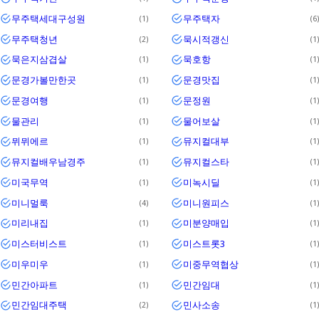
무주택세대구성원
무주택자
1
6
무주택청년
묵시적갱신
2
1
묵은지삼겹살
묵호항
1
1
문경가볼만한곳
문경맛집
1
1
문경여행
문정원
1
1
물관리
물어보살
1
1
뮈뮈에르
뮤지컬대부
1
1
뮤지컬배우남경주
뮤지컬스타
1
1
미국무역
미녹시딜
1
1
미니멀룩
미니원피스
4
1
미리내집
미분양매입
1
1
미스터비스트
미스트롯3
1
1
미우미우
미중무역협상
1
1
민간아파트
민간임대
1
1
민간임대주택
민사소송
2
1