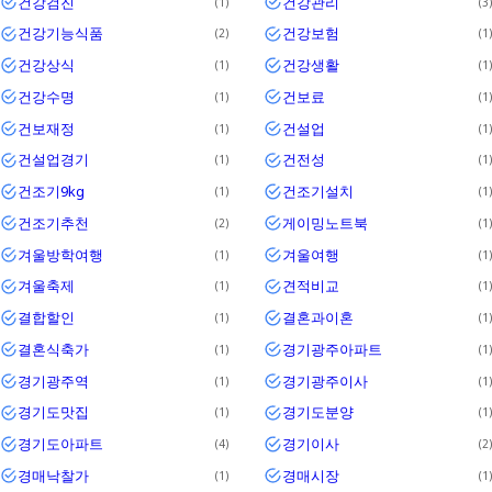
건강검진
건강관리
1
3
건강기능식품
건강보험
2
1
건강상식
건강생활
1
1
건강수명
건보료
1
1
건보재정
건설업
1
1
건설업경기
건전성
1
1
건조기9kg
건조기설치
1
1
건조기추천
게이밍노트북
2
1
겨울방학여행
겨울여행
1
1
겨울축제
견적비교
1
1
결합할인
결혼과이혼
1
1
결혼식축가
경기광주아파트
1
1
경기광주역
경기광주이사
1
1
경기도맛집
경기도분양
1
1
경기도아파트
경기이사
4
2
경매낙찰가
경매시장
1
1