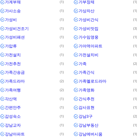
가계부채
가부장제
1
1
가사소송
가상자산
1
1
가성비
가성비간식
1
1
가성비건조기
가성비맛집
1
3
가성비패션
가수임영웅
1
1
가압류
가야역아파트
1
1
가전설치
가전설치비
1
1
가전추천
가족
1
2
가족간송금
가족간식
1
1
가족드라마
가족멜로드라마
2
1
가족여행
가족영화
2
1
각산역
간식추천
1
1
간편안주
감사표현
1
1
감성숙소
강남3구
1
2
강남교자
강남부동산
1
1
강남아파트
강남에버시움
1
1