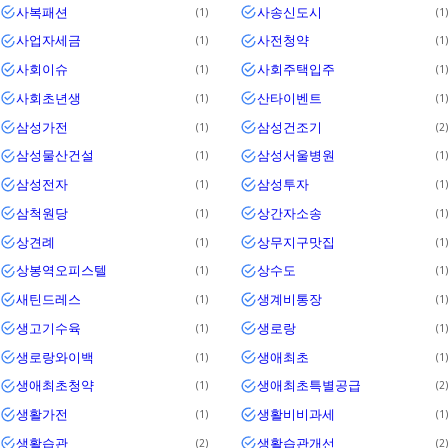
사복패션
사송신도시
1
1
사업자세금
사전청약
1
1
사회이슈
사회주택입주
1
1
사회초년생
산타이벤트
1
1
삼성가전
삼성건조기
1
2
삼성물산건설
삼성서울병원
1
1
삼성전자
삼성투자
1
1
삼척원당
상간자소송
1
1
상견례
상무지구맛집
1
1
상봉역오피스텔
상수도
1
1
새틴드레스
생계비통장
1
1
생고기수육
생로랑
1
1
생로랑와이백
생애최초
1
1
생애최초청약
생애최초특별공급
1
2
생활가전
생활비비과세
1
1
생활습관
생활습관개선
2
2