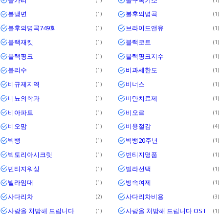
불냉면
불후의명곡
1
1
불후의명곡749회
브라이드앤유
1
1
블랙재킷
블랙코트
1
1
블랙핑크
블랙핑크지수
1
1
블리수
비과세한도
1
1
비규제지역
비너스
1
1
비뇨의학과
비만치료제
1
1
비아파트
비오르
1
1
비오맘
비용절감
1
4
빅뱅
빅뱅20주년
1
1
빅토리아시크릿
빈티지명품
1
1
빈티지워싱
빌라선택
1
1
빌라임대
빙속여제
1
1
사다리차
사다리차비용
2
3
사랑을 처방해 드립니다
사랑을 처방해 드립니다 OST
1
1