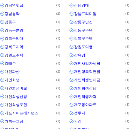
강남역맛집
강남임대
1
1
강남청약
강남프리미엄
2
1
강동구
강동구맛집
1
1
강동구분양
강동구주택
1
1
강북구임대
강북구주택
1
1
강북구지역
강원도여행
1
3
강원도주택
강유경
1
1
강태주
개인사업자세금
1
1
개인파산
개인형퇴직연금
2
1
개인회생
개인회생변제금
3
1
개인회생비교
개인회생상담
1
1
개인회생신청
개인회생자격
1
1
개인회생조건
개포동아파트
1
1
개포자이프레지던스
갭투자
1
1
거북목교정
건강
1
1