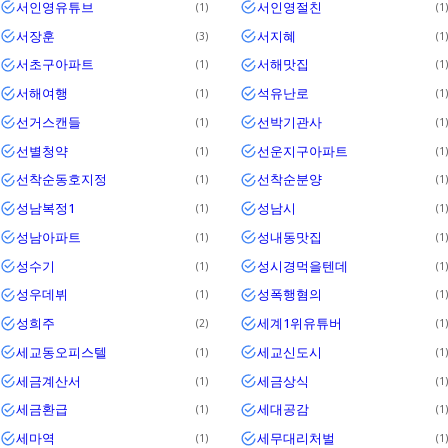
서인영유튜브
서인영절친
1
1
서장훈
서지혜
3
1
서초구아파트
서해맛집
1
1
서해여행
석유난로
1
1
선거스캔들
선박기관사
1
1
선별청약
선운지구아파트
1
1
선착순동호지정
선착순분양
1
1
성남복정1
성남시
1
1
성남아파트
성내동맛집
1
1
성수기
성시경먹을텐데
1
1
성우데뷔
성폭행혐의
1
1
성희주
세계1위유튜버
2
1
세교동오피스텔
세교신도시
1
1
세금계산서
세금상식
1
1
세금환급
세대공감
1
1
세마역
세무대리처벌
1
1