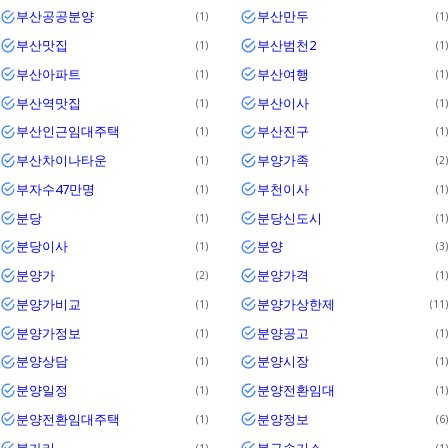
부산공공분양
부산만두
1
1
부산맛집
부산범천2
1
1
부산아파트
부산여행
1
1
부산역맛집
부산이사
1
1
부산인근임대주택
부산진구
1
1
부산차이나타운
부양가족
1
2
부자수47만명
부천이사
1
1
분당
분당신도시
1
1
분당이사
분양
1
3
분양가
분양가격
2
1
분양가비교
분양가상한제
1
11
분양가정보
분양공고
1
1
분양상담
분양시장
1
1
분양일정
분양전환임대
1
1
분양전환임대주택
분양정보
1
6
불가리
불구속기소
1
1