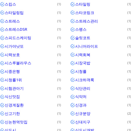
스킴스
스타일링
1
1
스타일링팁
스타코링크
1
1
스트레스
스트레스관리
1
1
스트레스DSR
스팽스
1
1
스피드스케이팅
슬릿코트
1
1
시가야낫또
시니어라이프
1
1
시력보호
시력회복
1
1
시스루블라우스
시장국밥
1
1
시중은행
시청률
1
1
시청률1위
시크하객룩
1
1
시험관아기
식단관리
1
1
식신맛집
식약처
1
1
신경계질환
신경과
1
1
신고기한
신규분양
1
2
신논현역맛집
신대지구
1
1
신도시
신도시개발
1
1