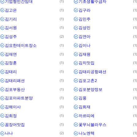
기업형민간임대
기초생활수급자
1
1
김고은
김구라
1
1
김기리
김민주
1
1
김서원
김성민
1
1
김성주
김연아
2
1
김요한데이트장소
김이나
1
1
김재연
김재원
1
1
김정훈
김치맛집
1
1
김태리
김태리공항패션
1
1
김태리패션
김포고촌2
1
1
김포부동산
김포분양정보
1
1
김포아파트분양
김풍
1
1
김해이사
김희재
1
1
김희정
까르띠에
1
1
꼼장어맛집
꽃무늬블라우스
1
1
나나
나노엔텍
2
1