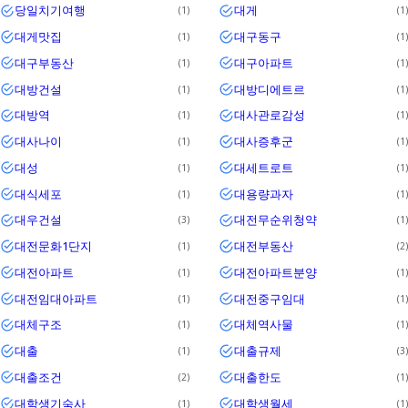
당일치기여행
대게
1
1
대게맛집
대구동구
1
1
대구부동산
대구아파트
1
1
대방건설
대방디에트르
1
1
대방역
대사관로감성
1
1
대사나이
대사증후군
1
1
대성
대세트로트
1
1
대식세포
대용량과자
1
1
대우건설
대전무순위청약
3
1
대전문화1단지
대전부동산
1
2
대전아파트
대전아파트분양
1
1
대전임대아파트
대전중구임대
1
1
대체구조
대체역사물
1
1
대출
대출규제
1
3
대출조건
대출한도
2
1
대학생기숙사
대학생월세
1
1