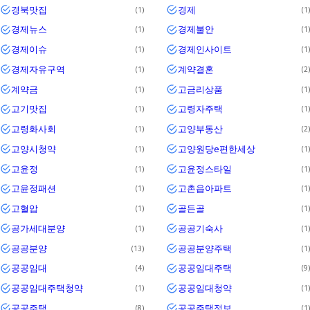
경북맛집
경제
1
1
경제뉴스
경제불안
1
1
경제이슈
경제인사이트
1
1
경제자유구역
계약결혼
1
2
계약금
고금리상품
1
1
고기맛집
고령자주택
1
1
고령화사회
고양부동산
1
2
고양시청약
고양원당e편한세상
1
1
고윤정
고윤정스타일
1
1
고윤정패션
고촌읍아파트
1
1
고혈압
골든골
1
1
공가세대분양
공공기숙사
1
1
공공분양
공공분양주택
13
1
공공임대
공공임대주택
4
9
공공임대주택청약
공공임대청약
1
1
공공주택
공공주택정보
8
1