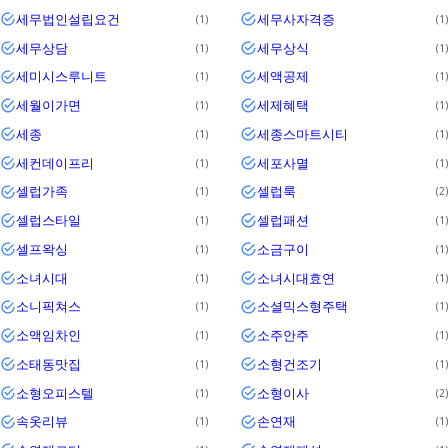
세무법인설립요건
세무사자격증
1
1
세무상담
세무상식
1
1
세미시스루니트
세액공제
1
1
세월이가면
세제혜택
1
1
세종
세종스마트시티
1
1
세컨데이프리
세포사멸
1
1
셀럽가족
셀럽룩
1
2
셀럽스타일
셀럽패션
1
1
셀프왁싱
소금구이
1
1
소녀시대
소녀시대효연
1
1
소니픽쳐스
소셜믹스형주택
1
1
소액임차인
소주안주
1
1
소태동맛집
소형건조기
1
1
소형오피스텔
소형이사
1
2
속옷리뷰
손연재
1
1