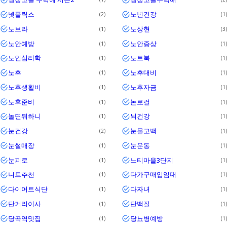
넷플릭스
노년건강
2
1
노브라
노상현
1
3
노안예방
노안증상
1
1
노인심리학
노트북
1
1
노후
노후대비
1
1
노후생활비
노후자금
1
1
노후준비
논로컬
1
1
놀면뭐하니
뇌건강
1
1
눈건강
눈물고백
2
1
눈썰매장
눈운동
1
1
눈피로
느티마을3단지
1
1
니트추천
다가구매입임대
1
1
다이어트식단
다자녀
1
1
단거리이사
단백질
1
1
당곡역맛집
당뇨병예방
1
1