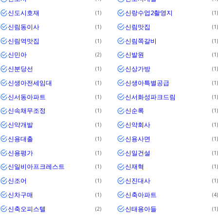
신도시호재
신랑수업2촬영지
1
1
신림동이사
신림맛집
1
1
신림역맛집
신림쪽갈비
1
1
신민아
신발원
2
1
신분당선
신상가방
1
1
신생아전세임대
신생아특별공급
1
1
신서동아파트
신서화성파크드림
1
1
신속채무조정
신순록
1
1
신약개발
신약회사
1
1
신용대출
신용사면
1
1
신용평가
신일건설
1
1
신일비아프크레스트
신재혁
1
1
신조어
신진대사
1
1
신차구매
신축아파트
1
4
신축오피스텔
신태용아들
2
1