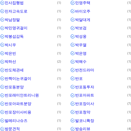
민사집행법
민영주택
1
1
민자고속도로
바이오주
1
1
박남정딸
박달대게
1
1
박민영귀걸이
박보검
1
1
박봉섭감독
박성웅
1
1
박시우
박우열
1
1
박은빈
박은영
1
1
박하선
박해수
2
1
반도체관세
반전드라마
1
1
반짝이는귀걸이
반포
1
1
반포동분양
반포동투자
1
1
반포래미안트리니원
반포아파트
1
1
반포아파트분양
반포장이사
1
7
반포장이사비용
반포청약
1
1
발레리나슈즈
발코니확장
1
1
방문견적
방송리뷰
1
4