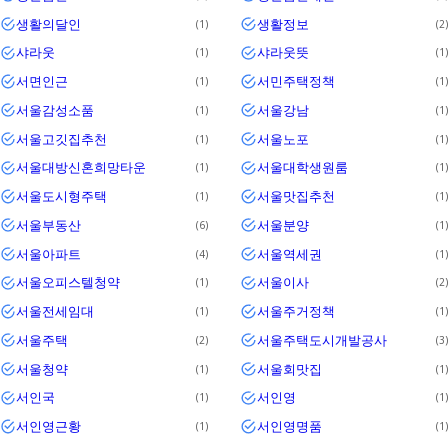
생활의달인
생활정보
1
2
샤라웃
샤라웃뜻
1
1
서면인근
서민주택정책
1
1
서울감성소품
서울강남
1
1
서울고깃집추천
서울노포
1
1
서울대방신혼희망타운
서울대학생원룸
1
1
서울도시형주택
서울맛집추천
1
1
서울부동산
서울분양
6
1
서울아파트
서울역세권
4
1
서울오피스텔청약
서울이사
1
2
서울전세임대
서울주거정책
1
1
서울주택
서울주택도시개발공사
2
3
서울청약
서울회맛집
1
1
서인국
서인영
1
1
서인영근황
서인영명품
1
1