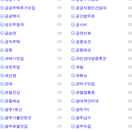
공공주택추가모집
공공지원민간임대
1
2
공공택지
공깃밥무료
2
1
공모주청약
공사비
1
1
공승연
공연리뷰
3
1
공적주택
공중보건
1
1
공증
공항패션
1
1
과메기맛집
과민성대장증후군
1
1
과천주암
곽범
1
1
곽선영
곽튜브
1
1
관계
관악구맛집
1
1
관절건강
관절염통증
1
1
관찰예능
광대역인터넷
1
1
광주1호선
광주7미
1
1
광주가볼만한곳
광주남구
1
1
광주로컬맛집
광주맛집
1
1