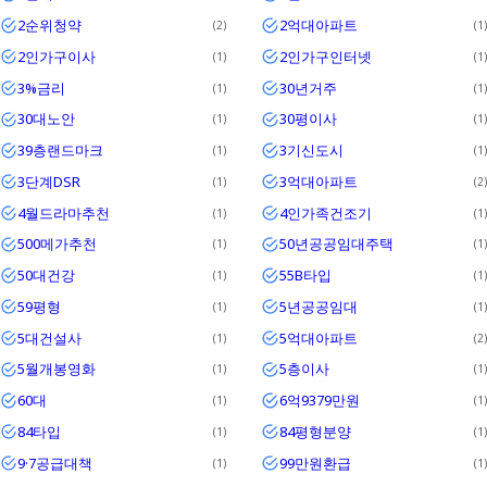
2순위청약
2억대아파트
2
1
2인가구이사
2인가구인터넷
1
1
3%금리
30년거주
1
1
30대노안
30평이사
1
1
39층랜드마크
3기신도시
1
1
3단계DSR
3억대아파트
1
2
4월드라마추천
4인가족건조기
1
1
500메가추천
50년공공임대주택
1
1
50대건강
55B타입
1
1
59평형
5년공공임대
1
1
5대건설사
5억대아파트
1
2
5월개봉영화
5층이사
1
1
60대
6억9379만원
1
1
84타입
84평형분양
1
1
9·7공급대책
99만원환급
1
1