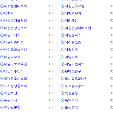
대학생임대주택
대한민국모델
1
1
대항력
대항력유지
1
1
대형폐기물처리
더리체2
1
1
더샵분당센트로
더샵분당티에르원
1
1
데님드레스
데님원피스
1
1
데브시스터즈
데이트코스
1
1
데이트코스추천
데일리룩
1
6
데일리모자
데일리백
1
2
데일리보석추천
데일리원피스
1
1
데일리주얼리
덴마크연구
1
1
도내동오피스텔
도시철도2호선
1
1
도시형생활주택
도트블라우스
1
1
독감백신
독감유행
1
1
독립이사
독박투어
1
1
돈까스맛집
돌싱동지
1
1