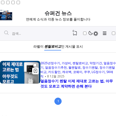
슈퍼건 뉴스
연예계 소식과 각종 뉴스 정보를 풀이합니다
0
라벨이
렌탈료비교
인 게시물 표시
2025년정수기
가성비
렌탈료비교
약정기간
얼음정수
기
얼음정수기추천
월렌탈료
정수기렌탈
정수기렌탈
비교
카드할인
캐쉬백
코웨이
쿠쿠
LG정수기
SK매
직
8 12월 2025
얼음정수기 렌탈 이제 제대로 고르는 법, 아무
것도 모르고 계약하면 손해 본다
1
Igniplex
Fiksioner