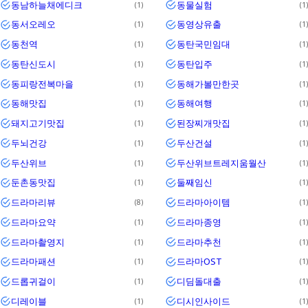
동남하늘채에디크
동물실험
1
1
동서오레오
동영상유출
1
1
동천역
동탄국민임대
1
1
동탄신도시
동탄입주
1
1
동피랑전복마을
동해가볼만한곳
1
1
동해맛집
동해여행
1
1
돼지고기맛집
된장찌개맛집
1
1
두뇌건강
두산건설
1
1
두산위브
두산위브트레지움월산
1
1
둔촌동맛집
둘째임신
1
1
드라마리뷰
드라마아이템
8
1
드라마요약
드라마종영
1
1
드라마촬영지
드라마추천
1
1
드라마패션
드라마OST
1
1
드롭귀걸이
디딤돌대출
1
1
디레이블
디시인사이드
1
1