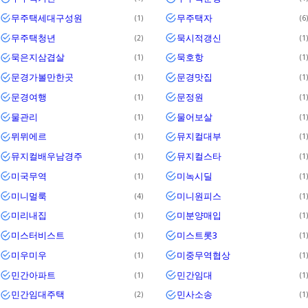
무주택세대구성원
무주택자
1
6
무주택청년
묵시적갱신
2
1
묵은지삼겹살
묵호항
1
1
문경가볼만한곳
문경맛집
1
1
문경여행
문정원
1
1
물관리
물어보살
1
1
뮈뮈에르
뮤지컬대부
1
1
뮤지컬배우남경주
뮤지컬스타
1
1
미국무역
미녹시딜
1
1
미니멀룩
미니원피스
4
1
미리내집
미분양매입
1
1
미스터비스트
미스트롯3
1
1
미우미우
미중무역협상
1
1
민간아파트
민간임대
1
1
민간임대주택
민사소송
2
1