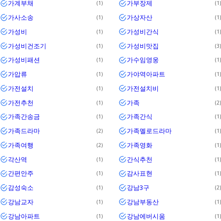
가계부채
가부장제
1
1
가사소송
가상자산
1
1
가성비
가성비간식
1
1
가성비건조기
가성비맛집
1
3
가성비패션
가수임영웅
1
1
가압류
가야역아파트
1
1
가전설치
가전설치비
1
1
가전추천
가족
1
2
가족간송금
가족간식
1
1
가족드라마
가족멜로드라마
2
1
가족여행
가족영화
2
1
각산역
간식추천
1
1
간편안주
감사표현
1
1
감성숙소
강남3구
1
2
강남교자
강남부동산
1
1
강남아파트
강남에버시움
1
1