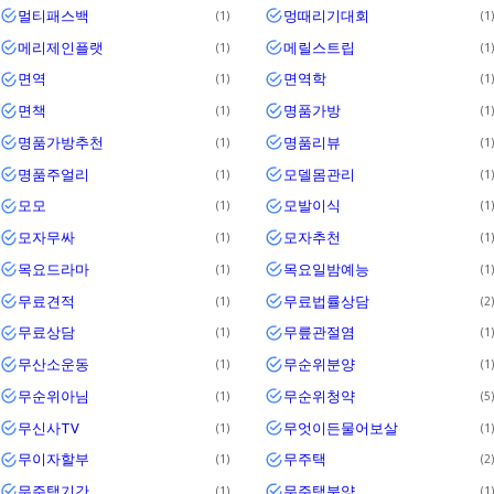
멀티패스백
멍때리기대회
1
1
메리제인플랫
메릴스트립
1
1
면역
면역학
1
1
면책
명품가방
1
1
명품가방추천
명품리뷰
1
1
명품주얼리
모델몸관리
1
1
모모
모발이식
1
1
모자무싸
모자추천
1
1
목요드라마
목요일밤예능
1
1
무료견적
무료법률상담
1
2
무료상담
무릎관절염
1
1
무산소운동
무순위분양
1
1
무순위아님
무순위청약
1
5
무신사TV
무엇이든물어보살
1
1
무이자할부
무주택
1
2
무주택기간
무주택분양
1
1