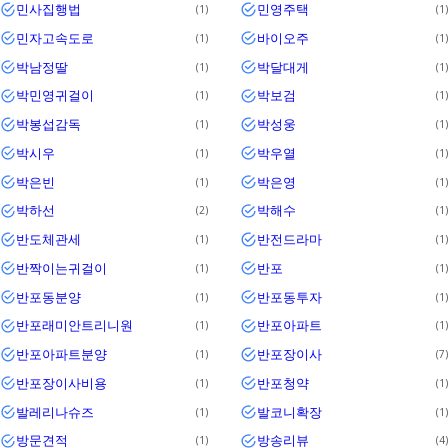
민사집행법
민영주택
1
1
민자고속도로
바이오주
1
1
박남정딸
박달대게
1
1
박민영귀걸이
박보검
1
1
박봉섭감독
박성웅
1
1
박시우
박우열
1
1
박은빈
박은영
1
1
박하선
박해수
2
1
반도체관세
반전드라마
1
1
반짝이는귀걸이
반포
1
1
반포동분양
반포동투자
1
1
반포래미안트리니원
반포아파트
1
1
반포아파트분양
반포장이사
1
7
반포장이사비용
반포청약
1
1
발레리나슈즈
발코니확장
1
1
방문견적
방송리뷰
1
4