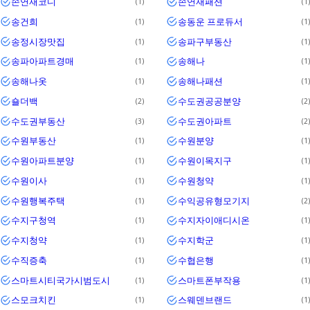
손연재코디
손연재패션
1
1
송건희
송동운 프로듀서
1
1
송정시장맛집
송파구부동산
1
1
송파아파트경매
송해나
1
1
송해나옷
송해나패션
1
1
숄더백
수도권공공분양
2
2
수도권부동산
수도권아파트
3
2
수원부동산
수원분양
1
1
수원아파트분양
수원이목지구
1
1
수원이사
수원청약
1
1
수원행복주택
수익공유형모기지
1
2
수지구청역
수지자이애디시온
1
1
수지청약
수지학군
1
1
수직증축
수협은행
1
1
스마트시티국가시범도시
스마트폰부작용
1
1
스모크치킨
스웨덴브랜드
1
1