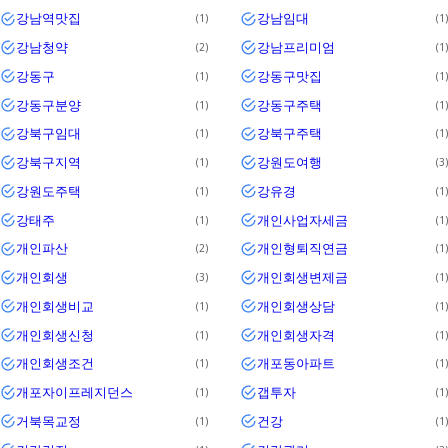
강남역맛집
강남임대
1
1
강남청약
강남프리미엄
2
1
강동구
강동구맛집
1
1
강동구분양
강동구주택
1
1
강북구임대
강북구주택
1
1
강북구지역
강원도여행
1
3
강원도주택
강유경
1
1
강태주
개인사업자세금
1
1
개인파산
개인형퇴직연금
2
1
개인회생
개인회생변제금
3
1
개인회생비교
개인회생상담
1
1
개인회생신청
개인회생자격
1
1
개인회생조건
개포동아파트
1
1
개포자이프레지던스
갭투자
1
1
거북목교정
건강
1
1