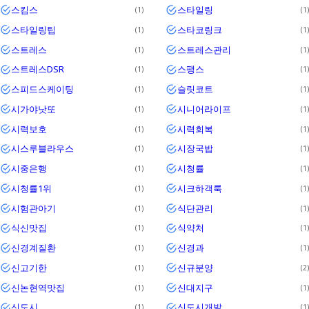
스킴스
스타일링
1
1
스타일링팁
스타코링크
1
1
스트레스
스트레스관리
1
1
스트레스DSR
스팽스
1
1
스피드스케이팅
슬릿코트
1
1
시가야낫또
시니어라이프
1
1
시력보호
시력회복
1
1
시스루블라우스
시장국밥
1
1
시중은행
시청률
1
1
시청률1위
시크하객룩
1
1
시험관아기
식단관리
1
1
식신맛집
식약처
1
1
신경계질환
신경과
1
1
신고기한
신규분양
1
2
신논현역맛집
신대지구
1
1
신도시
신도시개발
1
1