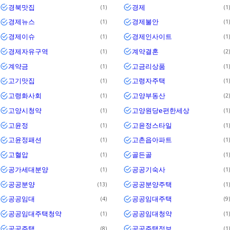
경북맛집
경제
1
1
경제뉴스
경제불안
1
1
경제이슈
경제인사이트
1
1
경제자유구역
계약결혼
1
2
계약금
고금리상품
1
1
고기맛집
고령자주택
1
1
고령화사회
고양부동산
1
2
고양시청약
고양원당e편한세상
1
1
고윤정
고윤정스타일
1
1
고윤정패션
고촌읍아파트
1
1
고혈압
골든골
1
1
공가세대분양
공공기숙사
1
1
공공분양
공공분양주택
13
1
공공임대
공공임대주택
4
9
공공임대주택청약
공공임대청약
1
1
공공주택
공공주택정보
8
1