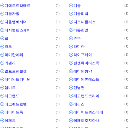
디에트르라메르
디올
1
2
디올가방
디올리백
1
1
디올앰버서더
디즈니플러스
1
2
디지털헬스케어
따뜻한말
1
1
딸
뜬뜬
1
1
라도
라미란
1
1
라미란이레
라이프케어
1
1
라펠라
란셋류머티스학
1
1
랄프로렌볼캡
래미안청약
1
1
래미안트리니원
래미안휴레스트
1
1
랩니트
런닝맨
1
2
레고랜드
레고랜드코리아
1
1
레고랜드호텔
레깅스
1
1
레이어드룩
레이어드뷔스티에
1
1
레페토
레페토조지아나
1
1