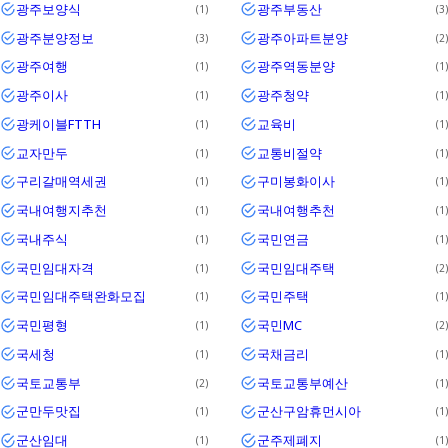
광주보양식
광주부동산
1
3
광주분양정보
광주아파트분양
3
2
광주여행
광주역동분양
1
1
광주이사
광주청약
1
1
광케이블FTTH
교육비
1
1
교자만두
교통비절약
1
1
구리갈매역세권
구미봉화이사
1
1
국내여행지추천
국내여행추천
1
1
국내주식
국민연금
1
1
국민임대자격
국민임대주택
1
2
국민임대주택완화모집
국민주택
1
1
국민평형
국민MC
1
2
국세청
국채금리
1
1
국토교통부
국토교통부예산
2
1
군만두맛집
군산구암휴먼시아
1
1
군산임대
군주제폐지
1
1