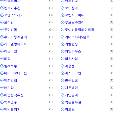
렌탈료비교
렌트비교
1
1
렌트카추천
로또청약
1
2
로맨스드라마
로맨틱코미디
4
1
로이킴
루보브주얼리
1
1
루이비통
루이비통딜라이트풀
3
1
루이비통주얼리
리더스시티5블록
1
1
리모델링아파트
리밸런싱
1
1
리스비교
리얼하우스
1
1
리정
리츠사업
1
1
릴레브루
마용성
1
1
마이크로바이옴
마케터고민
1
1
막회맛집
만두맛집
1
1
매기강
매운냉면
1
1
매운음식추천
매입임대
1
1
맥주안주
먹는물수질
1
1
먹방촬영지
먹트립
1
1