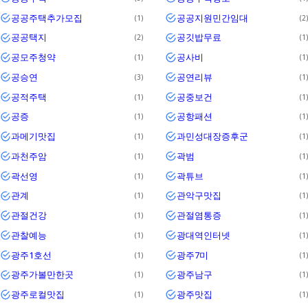
공공주택추가모집
공공지원민간임대
1
2
공공택지
공깃밥무료
2
1
공모주청약
공사비
1
1
공승연
공연리뷰
3
1
공적주택
공중보건
1
1
공증
공항패션
1
1
과메기맛집
과민성대장증후군
1
1
과천주암
곽범
1
1
곽선영
곽튜브
1
1
관계
관악구맛집
1
1
관절건강
관절염통증
1
1
관찰예능
광대역인터넷
1
1
광주1호선
광주7미
1
1
광주가볼만한곳
광주남구
1
1
광주로컬맛집
광주맛집
1
1