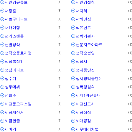
서인영유튜브
서인영절친
1
1
서장훈
서지혜
3
1
서초구아파트
서해맛집
1
1
서해여행
석유난로
1
1
선거스캔들
선박기관사
1
1
선별청약
선운지구아파트
1
1
선착순동호지정
선착순분양
1
1
성남복정1
성남시
1
1
성남아파트
성내동맛집
1
1
성수기
성시경먹을텐데
1
1
성우데뷔
성폭행혐의
1
1
성희주
세계1위유튜버
2
1
세교동오피스텔
세교신도시
1
1
세금계산서
세금상식
1
1
세금환급
세대공감
1
1
세마역
세무대리처벌
1
1