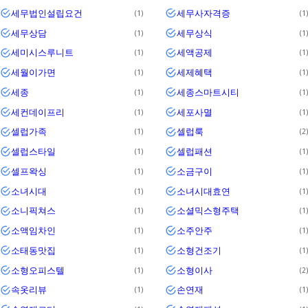
세무법인설립요건
세무사자격증
1
1
세무상담
세무상식
1
1
세미시스루니트
세액공제
1
1
세월이가면
세제혜택
1
1
세종
세종스마트시티
1
1
세컨데이프리
세포사멸
1
1
셀럽가족
셀럽룩
1
2
셀럽스타일
셀럽패션
1
1
셀프왁싱
소금구이
1
1
소녀시대
소녀시대효연
1
1
소니픽쳐스
소셜믹스형주택
1
1
소액임차인
소주안주
1
1
소태동맛집
소형건조기
1
1
소형오피스텔
소형이사
1
2
속옷리뷰
손연재
1
1