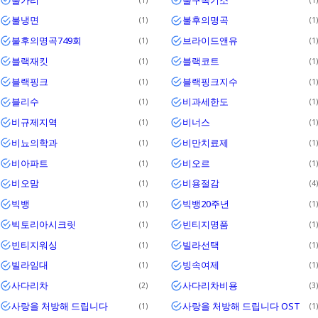
불냉면
불후의명곡
1
1
불후의명곡749회
브라이드앤유
1
1
블랙재킷
블랙코트
1
1
블랙핑크
블랙핑크지수
1
1
블리수
비과세한도
1
1
비규제지역
비너스
1
1
비뇨의학과
비만치료제
1
1
비아파트
비오르
1
1
비오맘
비용절감
1
4
빅뱅
빅뱅20주년
1
1
빅토리아시크릿
빈티지명품
1
1
빈티지워싱
빌라선택
1
1
빌라임대
빙속여제
1
1
사다리차
사다리차비용
2
3
사랑을 처방해 드립니다
사랑을 처방해 드립니다 OST
1
1