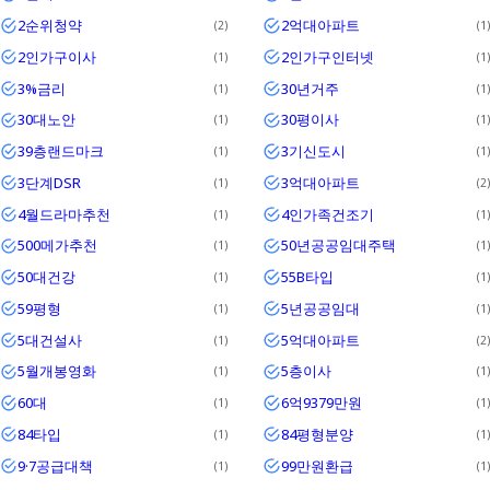
2순위청약
2억대아파트
2
1
2인가구이사
2인가구인터넷
1
1
3%금리
30년거주
1
1
30대노안
30평이사
1
1
39층랜드마크
3기신도시
1
1
3단계DSR
3억대아파트
1
2
4월드라마추천
4인가족건조기
1
1
500메가추천
50년공공임대주택
1
1
50대건강
55B타입
1
1
59평형
5년공공임대
1
1
5대건설사
5억대아파트
1
2
5월개봉영화
5층이사
1
1
60대
6억9379만원
1
1
84타입
84평형분양
1
1
9·7공급대책
99만원환급
1
1