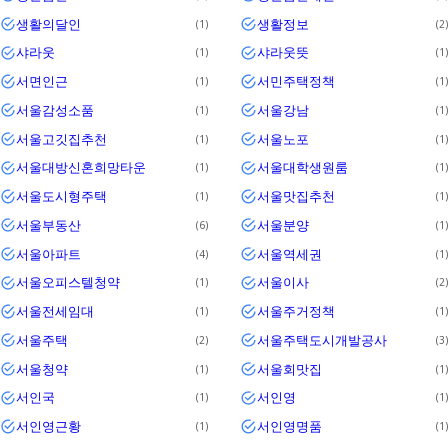
생활의달인
생활정보
1
2
샤라웃
샤라웃뜻
1
1
서면인근
서민주택정책
1
1
서울감성소품
서울강남
1
1
서울고깃집추천
서울노포
1
1
서울대방신혼희망타운
서울대학생원룸
1
1
서울도시형주택
서울맛집추천
1
1
서울부동산
서울분양
6
1
서울아파트
서울역세권
4
1
서울오피스텔청약
서울이사
1
2
서울전세임대
서울주거정책
1
1
서울주택
서울주택도시개발공사
2
3
서울청약
서울회맛집
1
1
서인국
서인영
1
1
서인영근황
서인영명품
1
1