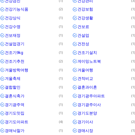
건강검진
건강관리
1
3
건강기능식품
건강보험
2
1
건강상식
건강생활
1
1
건강수명
건보료
1
1
건보재정
건설업
1
1
건설업경기
건전성
1
1
건조기9kg
건조기설치
1
1
건조기추천
게이밍노트북
2
1
겨울방학여행
겨울여행
1
1
겨울축제
견적비교
1
1
결합할인
결혼과이혼
1
1
결혼식축가
경기광주아파트
1
1
경기광주역
경기광주이사
1
1
경기도맛집
경기도분양
1
1
경기도아파트
경기이사
4
2
경매낙찰가
경매시장
1
1