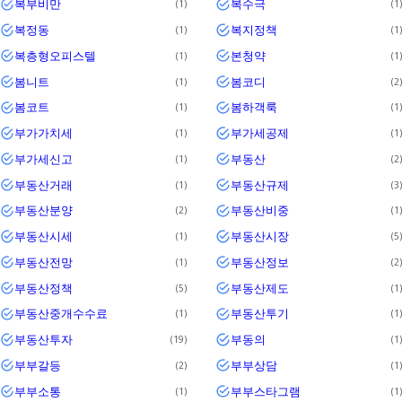
복부비만
복수극
1
1
복정동
복지정책
1
1
복층형오피스텔
본청약
1
1
봄니트
봄코디
1
2
봄코트
봄하객룩
1
1
부가가치세
부가세공제
1
1
부가세신고
부동산
1
2
부동산거래
부동산규제
1
3
부동산분양
부동산비중
2
1
부동산시세
부동산시장
1
5
부동산전망
부동산정보
1
2
부동산정책
부동산제도
5
1
부동산중개수수료
부동산투기
1
1
부동산투자
부동의
19
1
부부갈등
부부상담
2
1
부부소통
부부스타그램
1
1