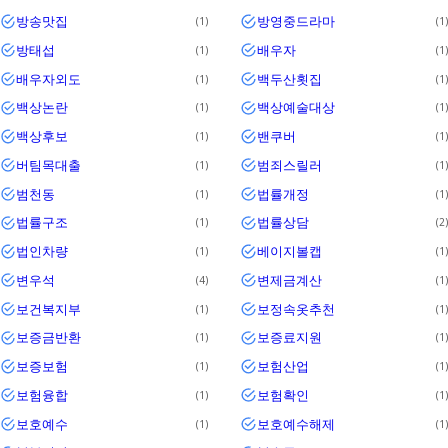
방송맛집
방영중드라마
1
1
방태섭
배우자
1
1
배우자외도
백두산횟집
1
1
백상논란
백상예술대상
1
1
백상후보
밴쿠버
1
1
버팀목대출
범죄스릴러
1
1
범천동
법률개정
1
1
법률구조
법률상담
1
2
법인차량
베이지볼캡
1
1
변우석
변제금계산
4
1
보건복지부
보정속옷추천
1
1
보증금반환
보증료지원
1
1
보증보험
보험산업
1
1
보험융합
보험확인
1
1
보호예수
보호예수해제
1
1