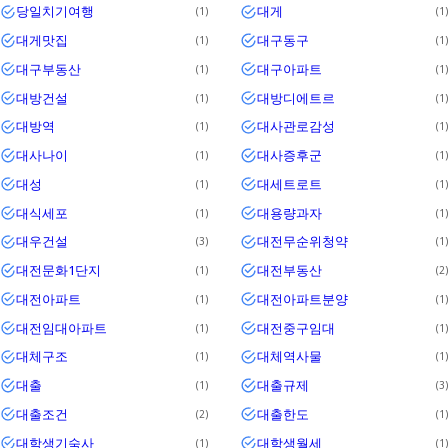
당일치기여행
대게
1
1
대게맛집
대구동구
1
1
대구부동산
대구아파트
1
1
대방건설
대방디에트르
1
1
대방역
대사관로감성
1
1
대사나이
대사증후군
1
1
대성
대세트로트
1
1
대식세포
대용량과자
1
1
대우건설
대전무순위청약
3
1
대전문화1단지
대전부동산
1
2
대전아파트
대전아파트분양
1
1
대전임대아파트
대전중구임대
1
1
대체구조
대체역사물
1
1
대출
대출규제
1
3
대출조건
대출한도
2
1
대학생기숙사
대학생월세
1
1