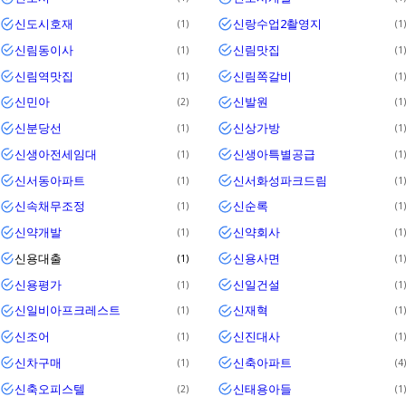
신도시호재
신랑수업2촬영지
1
1
신림동이사
신림맛집
1
1
신림역맛집
신림쪽갈비
1
1
신민아
신발원
2
1
신분당선
신상가방
1
1
신생아전세임대
신생아특별공급
1
1
신서동아파트
신서화성파크드림
1
1
신속채무조정
신순록
1
1
신약개발
신약회사
1
1
신용대출
신용사면
1
1
신용평가
신일건설
1
1
신일비아프크레스트
신재혁
1
1
신조어
신진대사
1
1
신차구매
신축아파트
1
4
신축오피스텔
신태용아들
2
1