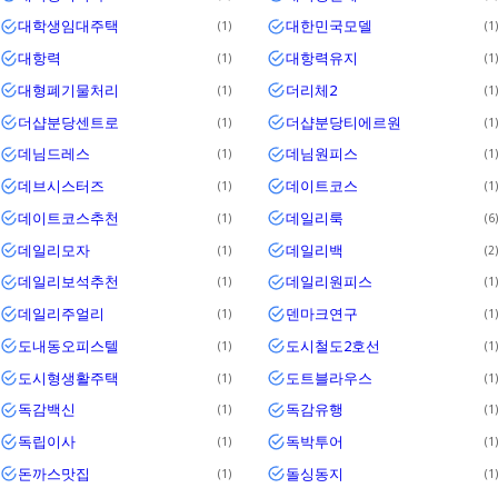
대학생임대주택
대한민국모델
1
1
대항력
대항력유지
1
1
대형폐기물처리
더리체2
1
1
더샵분당센트로
더샵분당티에르원
1
1
데님드레스
데님원피스
1
1
데브시스터즈
데이트코스
1
1
데이트코스추천
데일리룩
1
6
데일리모자
데일리백
1
2
데일리보석추천
데일리원피스
1
1
데일리주얼리
덴마크연구
1
1
도내동오피스텔
도시철도2호선
1
1
도시형생활주택
도트블라우스
1
1
독감백신
독감유행
1
1
독립이사
독박투어
1
1
돈까스맛집
돌싱동지
1
1