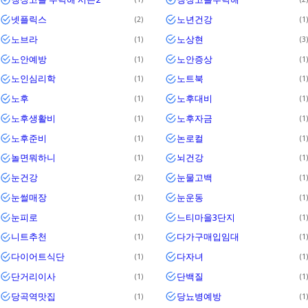
넷플릭스
노년건강
2
1
노브라
노상현
1
3
노안예방
노안증상
1
1
노인심리학
노트북
1
1
노후
노후대비
1
1
노후생활비
노후자금
1
1
노후준비
논로컬
1
1
놀면뭐하니
뇌건강
1
1
눈건강
눈물고백
2
1
눈썰매장
눈운동
1
1
눈피로
느티마을3단지
1
1
니트추천
다가구매입임대
1
1
다이어트식단
다자녀
1
1
단거리이사
단백질
1
1
당곡역맛집
당뇨병예방
1
1