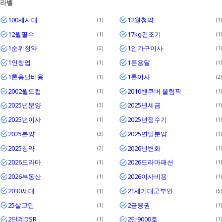
라벨
Textrim
100세시대
12월청약
1
1
Iglo
12월필수
17kg건조기
1
1
1순위청약
1인가구이사
2
1
1인창업
1톤용달
1
1
1톤용달비용
1톤이사
1
2
2002월드컵
2010밴쿠버 올림픽
1
1
2025년분양
2025년세금
3
1
2025년이사
2025년정수기
1
1
2025분양
2025연말분양
3
1
2025청약
2026년변화
2
1
2026드라마
2026드라마패션
1
1
2026부동산
2026이사비용
1
1
2030세대
21세기대군부인
1
5
25살고민
2금융권
1
1
2단계DSR
2만9000호
1
1