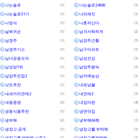
나는솔로
나는솔로249화
1
1
나는솔로31기
나라재킷
1
1
나영석
나혼자산다
1
1
날봐귀순
남겨서뭐하게
1
2
남경주
남경주근황
1
1
남경주기소
남구아파트
1
1
남녀공용모자
남성건강
1
1
남성암1위
남양주왕숙
1
1
남양주진접2
남자예능상
1
1
낫또추천
내로남불
1
1
내새끼의연애2
내연애2
1
1
내용증명
내집마련
2
4
냉동식품추천
냉면맛집
1
1
냉부해
냉부해66회
2
1
냉장고 공개
냉장고를 부탁해
1
1
냉장고를 부탁해 시즌2
냉장고를부탁해
1
2