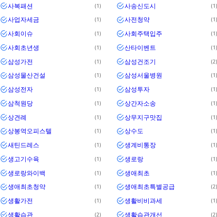
사복패션
사송신도시
1
1
사업자세금
사전청약
1
1
사회이슈
사회주택입주
1
1
사회초년생
산타이벤트
1
1
삼성가전
삼성건조기
1
2
삼성물산건설
삼성서울병원
1
1
삼성전자
삼성투자
1
1
삼척원당
상간자소송
1
1
상견례
상무지구맛집
1
1
상봉역오피스텔
상수도
1
1
새틴드레스
생계비통장
1
1
생고기수육
생로랑
1
1
생로랑와이백
생애최초
1
1
생애최초청약
생애최초특별공급
1
2
생활가전
생활비비과세
1
1
생활습관
생활습관개선
2
2