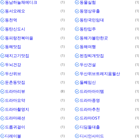
동남하늘채에디크
동물실험
1
1
동서오레오
동영상유출
1
1
동천역
동탄국민임대
1
1
동탄신도시
동탄입주
1
1
동피랑전복마을
동해가볼만한곳
1
1
동해맛집
동해여행
1
1
돼지고기맛집
된장찌개맛집
1
1
두뇌건강
두산건설
1
1
두산위브
두산위브트레지움월산
1
1
둔촌동맛집
둘째임신
1
1
드라마리뷰
드라마아이템
8
1
드라마요약
드라마종영
1
1
드라마촬영지
드라마추천
1
1
드라마패션
드라마OST
1
1
드롭귀걸이
디딤돌대출
1
1
디레이블
디시인사이드
1
1