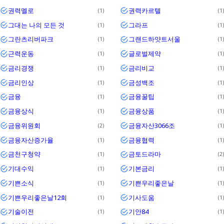
권력멜로
권력카르텔
1
1
그대는 나의 모든 것
그라프
1
1
그란츠리버파크
그랜드하얏트서울
1
1
근력운동
글로벌제약
1
1
금리경쟁
금리비교
1
1
금리인상
금성백조
1
1
금융
금융꿀팁
1
1
금융상식
금융상품
1
1
금융위원회
금융자산3066조
2
1
금융자산증가율
금융협력
1
1
금천구청약
금토드라마
1
2
기대수익
기본금리
1
1
기쁜소식
기쁜우리좋은날
1
1
기쁜우리좋은날12회
기사도움
1
1
기술이전
기안84
1
1