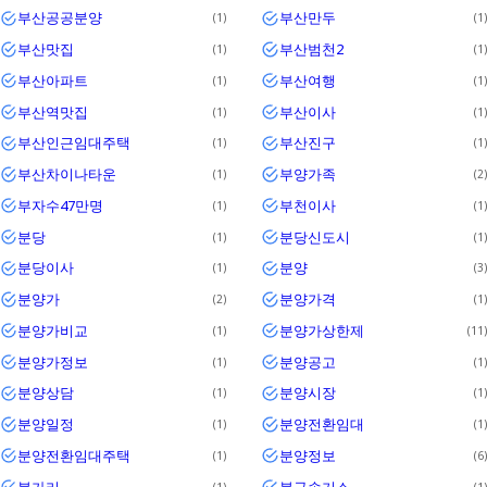
부산공공분양
부산만두
1
1
부산맛집
부산범천2
1
1
부산아파트
부산여행
1
1
부산역맛집
부산이사
1
1
부산인근임대주택
부산진구
1
1
부산차이나타운
부양가족
1
2
부자수47만명
부천이사
1
1
분당
분당신도시
1
1
분당이사
분양
1
3
분양가
분양가격
2
1
분양가비교
분양가상한제
1
11
분양가정보
분양공고
1
1
분양상담
분양시장
1
1
분양일정
분양전환임대
1
1
분양전환임대주택
분양정보
1
6
불가리
불구속기소
1
1