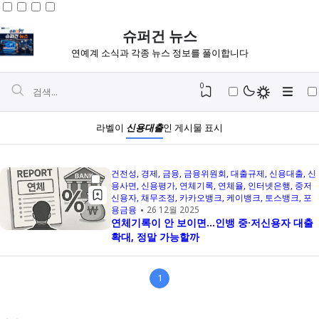
슈퍼건 뉴스
연예계 소식과 각종 뉴스 정보를 풀이합니다
0
라벨이
신용대출
인 게시물 표시
건전성
경제
금융
금융위원회
대출규제
신용대출
신
용사면
신용평가
연체기록
연체율
인터넷은행
중저
신용자
채무조정
카카오뱅크
케이뱅크
토스뱅크
포
용금융
26 12월 2025
연체기록이 안 보이면…인뱅 중·저신용자 대출
확대, 정말 가능할까
1
Igniplex
Fiksioner