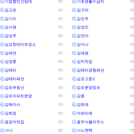
기업형민간임대
기초생활수급자
1
1
김고은
김구라
1
1
김기리
김민주
1
1
김서원
김성민
1
1
김성주
김연아
2
1
김요한데이트장소
김이나
1
1
김재연
김재원
1
1
김정훈
김치맛집
1
1
김태리
김태리공항패션
1
1
김태리패션
김포고촌2
1
1
김포부동산
김포분양정보
1
1
김포아파트분양
김풍
1
1
김해이사
김희재
1
1
김희정
까르띠에
1
1
꼼장어맛집
꽃무늬블라우스
1
1
나나
나노엔텍
2
1