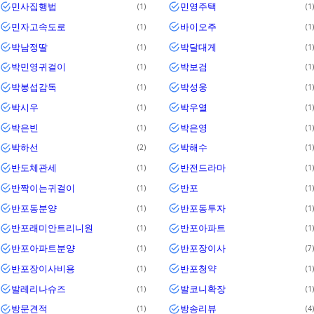
민사집행법
민영주택
1
1
민자고속도로
바이오주
1
1
박남정딸
박달대게
1
1
박민영귀걸이
박보검
1
1
박봉섭감독
박성웅
1
1
박시우
박우열
1
1
박은빈
박은영
1
1
박하선
박해수
2
1
반도체관세
반전드라마
1
1
반짝이는귀걸이
반포
1
1
반포동분양
반포동투자
1
1
반포래미안트리니원
반포아파트
1
1
반포아파트분양
반포장이사
1
7
반포장이사비용
반포청약
1
1
발레리나슈즈
발코니확장
1
1
방문견적
방송리뷰
1
4