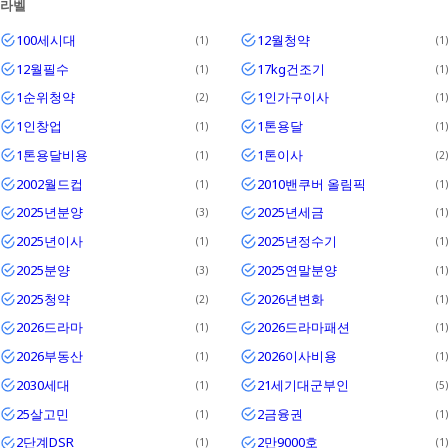
라벨
Textrim
100세시대
12월청약
1
1
Iglo
12월필수
17kg건조기
1
1
1순위청약
1인가구이사
2
1
1인창업
1톤용달
1
1
1톤용달비용
1톤이사
1
2
2002월드컵
2010밴쿠버 올림픽
1
1
2025년분양
2025년세금
3
1
2025년이사
2025년정수기
1
1
2025분양
2025연말분양
3
1
2025청약
2026년변화
2
1
2026드라마
2026드라마패션
1
1
2026부동산
2026이사비용
1
1
2030세대
21세기대군부인
1
5
25살고민
2금융권
1
1
2단계DSR
2만9000호
1
1