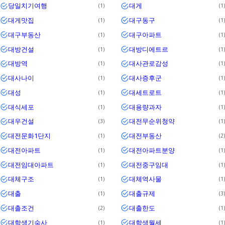
당일치기여행
대게
1
1
대게맛집
대구동구
1
1
대구부동산
대구아파트
1
1
대방건설
대방디에트르
1
1
대방역
대사관로감성
1
1
대사나이
대사증후군
1
1
대성
대세트로트
1
1
대식세포
대용량과자
1
1
대우건설
대전무순위청약
3
1
대전문화1단지
대전부동산
1
2
대전아파트
대전아파트분양
1
1
대전임대아파트
대전중구임대
1
1
대체구조
대체역사물
1
1
대출
대출규제
1
3
대출조건
대출한도
2
1
대학생기숙사
대학생월세
1
1