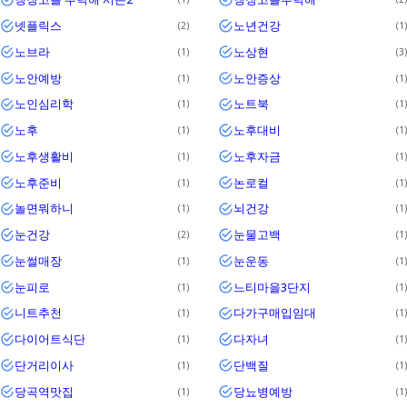
넷플릭스
노년건강
2
1
노브라
노상현
1
3
노안예방
노안증상
1
1
노인심리학
노트북
1
1
노후
노후대비
1
1
노후생활비
노후자금
1
1
노후준비
논로컬
1
1
놀면뭐하니
뇌건강
1
1
눈건강
눈물고백
2
1
눈썰매장
눈운동
1
1
눈피로
느티마을3단지
1
1
니트추천
다가구매입임대
1
1
다이어트식단
다자녀
1
1
단거리이사
단백질
1
1
당곡역맛집
당뇨병예방
1
1