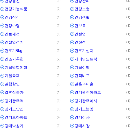
건강검진
건강관리
1
3
건강기능식품
건강보험
2
1
건강상식
건강생활
1
1
건강수명
건보료
1
1
건보재정
건설업
1
1
건설업경기
건전성
1
1
건조기9kg
건조기설치
1
1
건조기추천
게이밍노트북
2
1
겨울방학여행
겨울여행
1
1
겨울축제
견적비교
1
1
결합할인
결혼과이혼
1
1
결혼식축가
경기광주아파트
1
1
경기광주역
경기광주이사
1
1
경기도맛집
경기도분양
1
1
경기도아파트
경기이사
4
2
경매낙찰가
경매시장
1
1