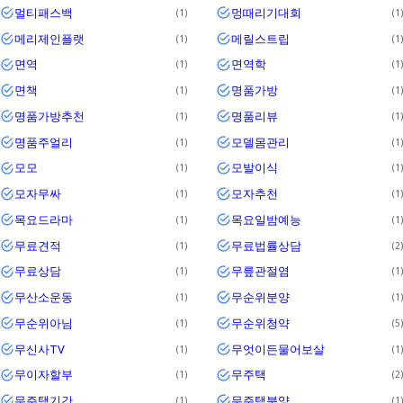
멀티패스백
멍때리기대회
1
1
메리제인플랫
메릴스트립
1
1
면역
면역학
1
1
면책
명품가방
1
1
명품가방추천
명품리뷰
1
1
명품주얼리
모델몸관리
1
1
모모
모발이식
1
1
모자무싸
모자추천
1
1
목요드라마
목요일밤예능
1
1
무료견적
무료법률상담
1
2
무료상담
무릎관절염
1
1
무산소운동
무순위분양
1
1
무순위아님
무순위청약
1
5
무신사TV
무엇이든물어보살
1
1
무이자할부
무주택
1
2
무주택기간
무주택분양
1
1