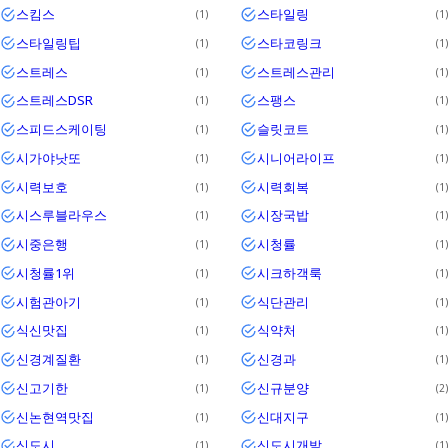
스킴스
스타일링
1
1
스타일링팁
스타코링크
1
1
스트레스
스트레스관리
1
1
스트레스DSR
스팽스
1
1
스피드스케이팅
슬릿코트
1
1
시가야낫또
시니어라이프
1
1
시력보호
시력회복
1
1
시스루블라우스
시장국밥
1
1
시중은행
시청률
1
1
시청률1위
시크하객룩
1
1
시험관아기
식단관리
1
1
식신맛집
식약처
1
1
신경계질환
신경과
1
1
신고기한
신규분양
1
2
신논현역맛집
신대지구
1
1
신도시
신도시개발
1
1