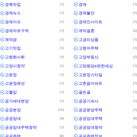
경북맛집
경제
1
1
경제뉴스
경제불안
1
1
경제이슈
경제인사이트
1
1
경제자유구역
계약결혼
1
2
계약금
고금리상품
1
1
고기맛집
고령자주택
1
1
고령화사회
고양부동산
1
2
고양시청약
고양원당e편한세상
1
1
고윤정
고윤정스타일
1
1
고윤정패션
고촌읍아파트
1
1
고혈압
골든골
1
1
공가세대분양
공공기숙사
1
1
공공분양
공공분양주택
13
1
공공임대
공공임대주택
4
9
공공임대주택청약
공공임대청약
1
1
공공주택
공공주택정보
8
1