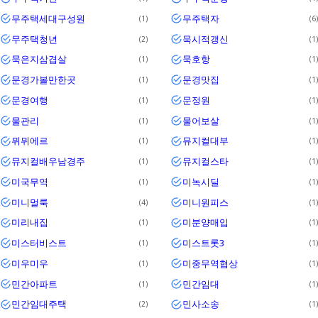
무주택세대구성원
무주택자
1
6
무주택청년
묵시적갱신
2
1
묵은지삼겹살
묵호항
1
1
문경가볼만한곳
문경맛집
1
1
문경여행
문정원
1
1
물관리
물어보살
1
1
뮈뮈에르
뮤지컬대부
1
1
뮤지컬배우남경주
뮤지컬스타
1
1
미국무역
미녹시딜
1
1
미니멀룩
미니원피스
4
1
미리내집
미분양매입
1
1
미스터비스트
미스트롯3
1
1
미우미우
미중무역협상
1
1
민간아파트
민간임대
1
1
민간임대주택
민사소송
2
1