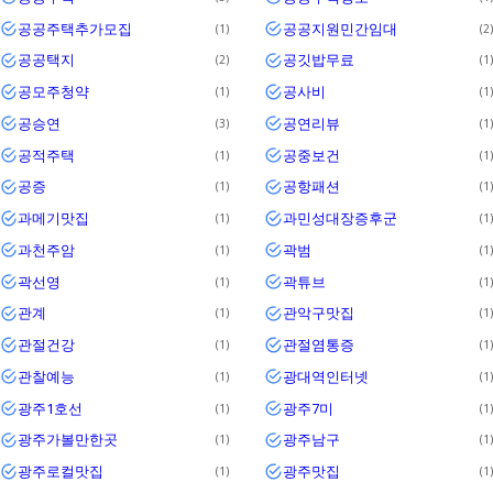
공공주택추가모집
공공지원민간임대
1
2
공공택지
공깃밥무료
2
1
공모주청약
공사비
1
1
공승연
공연리뷰
3
1
공적주택
공중보건
1
1
공증
공항패션
1
1
과메기맛집
과민성대장증후군
1
1
과천주암
곽범
1
1
곽선영
곽튜브
1
1
관계
관악구맛집
1
1
관절건강
관절염통증
1
1
관찰예능
광대역인터넷
1
1
광주1호선
광주7미
1
1
광주가볼만한곳
광주남구
1
1
광주로컬맛집
광주맛집
1
1