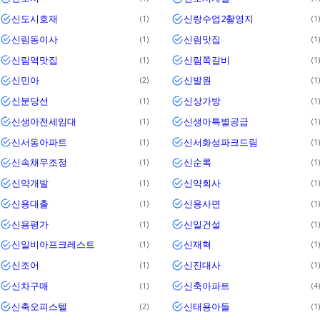
신도시호재
신랑수업2촬영지
1
1
신림동이사
신림맛집
1
1
신림역맛집
신림쪽갈비
1
1
신민아
신발원
2
1
신분당선
신상가방
1
1
신생아전세임대
신생아특별공급
1
1
신서동아파트
신서화성파크드림
1
1
신속채무조정
신순록
1
1
신약개발
신약회사
1
1
신용대출
신용사면
1
1
신용평가
신일건설
1
1
신일비아프크레스트
신재혁
1
1
신조어
신진대사
1
1
신차구매
신축아파트
1
4
신축오피스텔
신태용아들
2
1