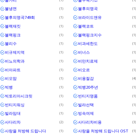
불냉면
불후의명곡
1
1
불후의명곡749회
브라이드앤유
1
1
블랙재킷
블랙코트
1
1
블랙핑크
블랙핑크지수
1
1
블리수
비과세한도
1
1
비규제지역
비너스
1
1
비뇨의학과
비만치료제
1
1
비아파트
비오르
1
1
비오맘
비용절감
1
4
빅뱅
빅뱅20주년
1
1
빅토리아시크릿
빈티지명품
1
1
빈티지워싱
빌라선택
1
1
빌라임대
빙속여제
1
1
사다리차
사다리차비용
2
3
사랑을 처방해 드립니다
사랑을 처방해 드립니다 OST
1
1