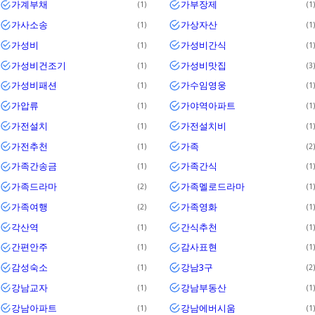
가계부채
가부장제
1
1
가사소송
가상자산
1
1
가성비
가성비간식
1
1
가성비건조기
가성비맛집
1
3
가성비패션
가수임영웅
1
1
가압류
가야역아파트
1
1
가전설치
가전설치비
1
1
가전추천
가족
1
2
가족간송금
가족간식
1
1
가족드라마
가족멜로드라마
2
1
가족여행
가족영화
2
1
각산역
간식추천
1
1
간편안주
감사표현
1
1
감성숙소
강남3구
1
2
강남교자
강남부동산
1
1
강남아파트
강남에버시움
1
1