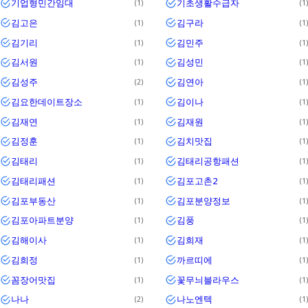
기업형민간임대
기초생활수급자
1
1
김고은
김구라
1
1
김기리
김민주
1
1
김서원
김성민
1
1
김성주
김연아
2
1
김요한데이트장소
김이나
1
1
김재연
김재원
1
1
김정훈
김치맛집
1
1
김태리
김태리공항패션
1
1
김태리패션
김포고촌2
1
1
김포부동산
김포분양정보
1
1
김포아파트분양
김풍
1
1
김해이사
김희재
1
1
김희정
까르띠에
1
1
꼼장어맛집
꽃무늬블라우스
1
1
나나
나노엔텍
2
1