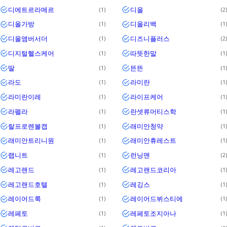
디에트르라메르
디올
1
2
디올가방
디올리백
1
1
디올앰버서더
디즈니플러스
1
2
디지털헬스케어
따뜻한말
1
1
딸
뜬뜬
1
1
라도
라미란
1
1
라미란이레
라이프케어
1
1
라펠라
란셋류머티스학
1
1
랄프로렌볼캡
래미안청약
1
1
래미안트리니원
래미안휴레스트
1
1
랩니트
런닝맨
1
2
레고랜드
레고랜드코리아
1
1
레고랜드호텔
레깅스
1
1
레이어드룩
레이어드뷔스티에
1
1
레페토
레페토조지아나
1
1