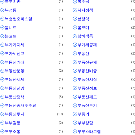
복부비만
복수극
1
1
복정동
복지정책
1
1
복층형오피스텔
본청약
1
1
봄니트
봄코디
1
2
봄코트
봄하객룩
1
1
부가가치세
부가세공제
1
1
부가세신고
부동산
1
2
부동산거래
부동산규제
1
3
부동산분양
부동산비중
2
1
부동산시세
부동산시장
1
5
부동산전망
부동산정보
1
2
부동산정책
부동산제도
5
1
부동산중개수수료
부동산투기
1
1
부동산투자
부동의
19
1
부부갈등
부부상담
2
1
부부소통
부부스타그램
1
1