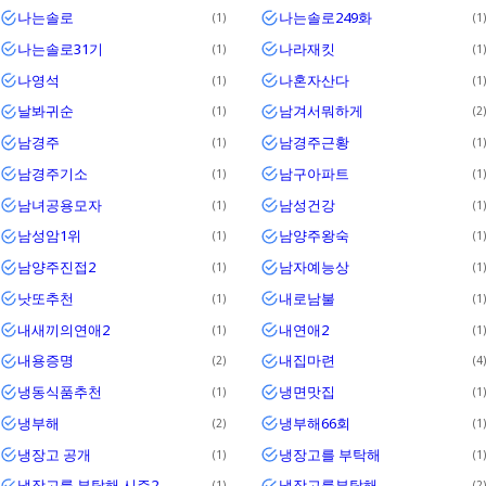
나는솔로
나는솔로249화
1
1
나는솔로31기
나라재킷
1
1
나영석
나혼자산다
1
1
날봐귀순
남겨서뭐하게
1
2
남경주
남경주근황
1
1
남경주기소
남구아파트
1
1
남녀공용모자
남성건강
1
1
남성암1위
남양주왕숙
1
1
남양주진접2
남자예능상
1
1
낫또추천
내로남불
1
1
내새끼의연애2
내연애2
1
1
내용증명
내집마련
2
4
냉동식품추천
냉면맛집
1
1
냉부해
냉부해66회
2
1
냉장고 공개
냉장고를 부탁해
1
1
냉장고를 부탁해 시즌2
냉장고를부탁해
1
2