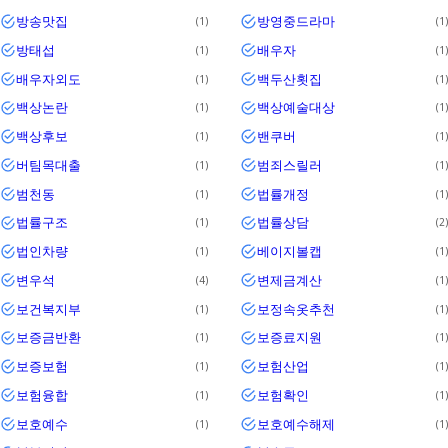
방송맛집
방영중드라마
1
1
방태섭
배우자
1
1
배우자외도
백두산횟집
1
1
백상논란
백상예술대상
1
1
백상후보
밴쿠버
1
1
버팀목대출
범죄스릴러
1
1
범천동
법률개정
1
1
법률구조
법률상담
1
2
법인차량
베이지볼캡
1
1
변우석
변제금계산
4
1
보건복지부
보정속옷추천
1
1
보증금반환
보증료지원
1
1
보증보험
보험산업
1
1
보험융합
보험확인
1
1
보호예수
보호예수해제
1
1