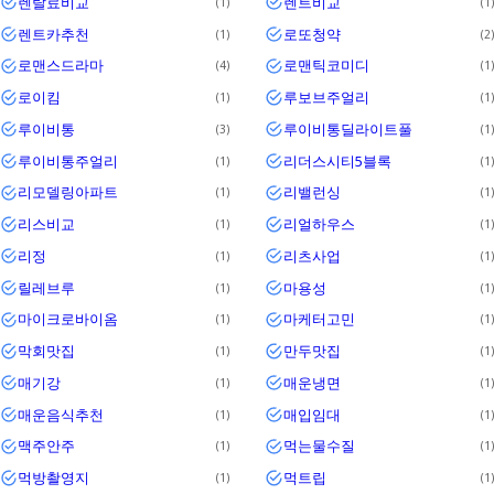
렌탈료비교
렌트비교
1
1
렌트카추천
로또청약
1
2
로맨스드라마
로맨틱코미디
4
1
로이킴
루보브주얼리
1
1
루이비통
루이비통딜라이트풀
3
1
루이비통주얼리
리더스시티5블록
1
1
리모델링아파트
리밸런싱
1
1
리스비교
리얼하우스
1
1
리정
리츠사업
1
1
릴레브루
마용성
1
1
마이크로바이옴
마케터고민
1
1
막회맛집
만두맛집
1
1
매기강
매운냉면
1
1
매운음식추천
매입임대
1
1
맥주안주
먹는물수질
1
1
먹방촬영지
먹트립
1
1