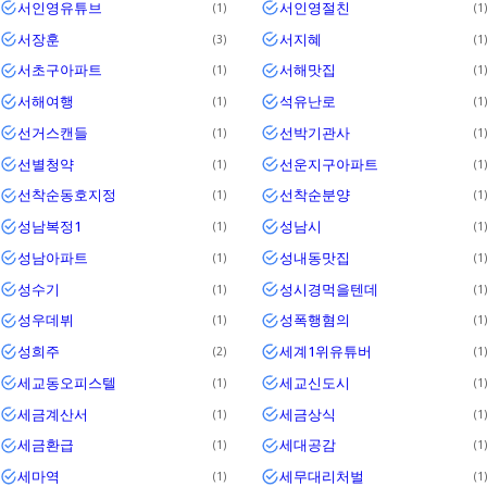
서인영유튜브
서인영절친
1
1
서장훈
서지혜
3
1
서초구아파트
서해맛집
1
1
서해여행
석유난로
1
1
선거스캔들
선박기관사
1
1
선별청약
선운지구아파트
1
1
선착순동호지정
선착순분양
1
1
성남복정1
성남시
1
1
성남아파트
성내동맛집
1
1
성수기
성시경먹을텐데
1
1
성우데뷔
성폭행혐의
1
1
성희주
세계1위유튜버
2
1
세교동오피스텔
세교신도시
1
1
세금계산서
세금상식
1
1
세금환급
세대공감
1
1
세마역
세무대리처벌
1
1