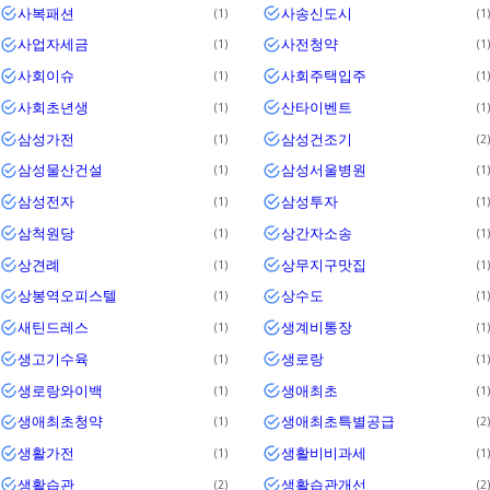
사복패션
사송신도시
1
1
사업자세금
사전청약
1
1
사회이슈
사회주택입주
1
1
사회초년생
산타이벤트
1
1
삼성가전
삼성건조기
1
2
삼성물산건설
삼성서울병원
1
1
삼성전자
삼성투자
1
1
삼척원당
상간자소송
1
1
상견례
상무지구맛집
1
1
상봉역오피스텔
상수도
1
1
새틴드레스
생계비통장
1
1
생고기수육
생로랑
1
1
생로랑와이백
생애최초
1
1
생애최초청약
생애최초특별공급
1
2
생활가전
생활비비과세
1
1
생활습관
생활습관개선
2
2