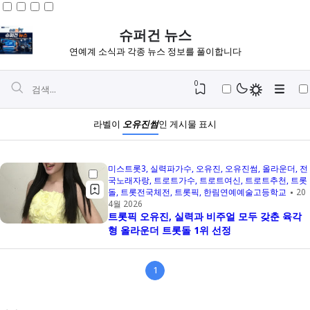
슈퍼건 뉴스
연예계 소식과 각종 뉴스 정보를 풀이합니다
0
라벨이
오유진썸
인 게시물 표시
미스트롯3
실력파가수
오유진
오유진썸
올라운더
전
국노래자랑
트로트가수
트로트여신
트로트추천
트롯
돌
트롯전국체전
트롯픽
한림연예예술고등학교
20
4월 2026
트롯픽 오유진, 실력과 비주얼 모두 갖춘 육각
형 올라운더 트롯돌 1위 선정
1
Igniplex
Fiksioner