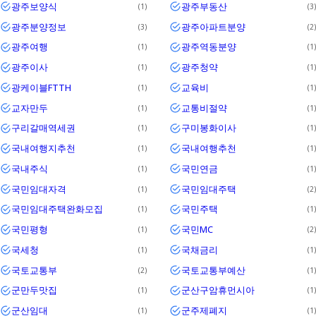
광주보양식
광주부동산
1
3
광주분양정보
광주아파트분양
3
2
광주여행
광주역동분양
1
1
광주이사
광주청약
1
1
광케이블FTTH
교육비
1
1
교자만두
교통비절약
1
1
구리갈매역세권
구미봉화이사
1
1
국내여행지추천
국내여행추천
1
1
국내주식
국민연금
1
1
국민임대자격
국민임대주택
1
2
국민임대주택완화모집
국민주택
1
1
국민평형
국민MC
1
2
국세청
국채금리
1
1
국토교통부
국토교통부예산
2
1
군만두맛집
군산구암휴먼시아
1
1
군산임대
군주제폐지
1
1