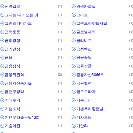
권력멜로
권력카르텔
1
1
그대는 나의 모든 것
그라프
1
1
그란츠리버파크
그랜드하얏트서울
1
1
근력운동
글로벌제약
1
1
금리경쟁
금리비교
1
1
금리인상
금성백조
1
1
금융
금융꿀팁
1
1
금융상식
금융상품
1
1
금융위원회
금융자산3066조
2
1
금융자산증가율
금융협력
1
1
금천구청약
금토드라마
1
2
기대수익
기본금리
1
1
기쁜소식
기쁜우리좋은날
1
1
기쁜우리좋은날12회
기사도움
1
1
기술이전
기안84
1
1