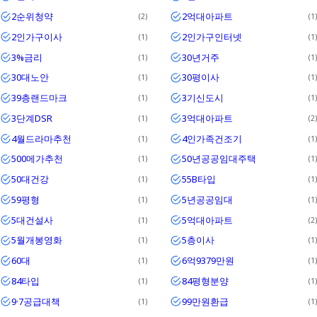
2순위청약
2억대아파트
2
1
2인가구이사
2인가구인터넷
1
1
3%금리
30년거주
1
1
30대노안
30평이사
1
1
39층랜드마크
3기신도시
1
1
3단계DSR
3억대아파트
1
2
4월드라마추천
4인가족건조기
1
1
500메가추천
50년공공임대주택
1
1
50대건강
55B타입
1
1
59평형
5년공공임대
1
1
5대건설사
5억대아파트
1
2
5월개봉영화
5층이사
1
1
60대
6억9379만원
1
1
84타입
84평형분양
1
1
9·7공급대책
99만원환급
1
1