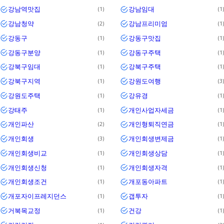
강남역맛집
강남임대
1
1
강남청약
강남프리미엄
2
1
강동구
강동구맛집
1
1
강동구분양
강동구주택
1
1
강북구임대
강북구주택
1
1
강북구지역
강원도여행
1
3
강원도주택
강유경
1
1
강태주
개인사업자세금
1
1
개인파산
개인형퇴직연금
2
1
개인회생
개인회생변제금
3
1
개인회생비교
개인회생상담
1
1
개인회생신청
개인회생자격
1
1
개인회생조건
개포동아파트
1
1
개포자이프레지던스
갭투자
1
1
거북목교정
건강
1
1