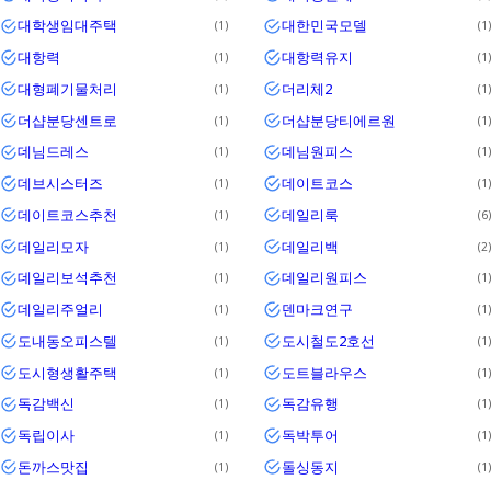
대학생임대주택
대한민국모델
1
1
대항력
대항력유지
1
1
대형폐기물처리
더리체2
1
1
더샵분당센트로
더샵분당티에르원
1
1
데님드레스
데님원피스
1
1
데브시스터즈
데이트코스
1
1
데이트코스추천
데일리룩
1
6
데일리모자
데일리백
1
2
데일리보석추천
데일리원피스
1
1
데일리주얼리
덴마크연구
1
1
도내동오피스텔
도시철도2호선
1
1
도시형생활주택
도트블라우스
1
1
독감백신
독감유행
1
1
독립이사
독박투어
1
1
돈까스맛집
돌싱동지
1
1