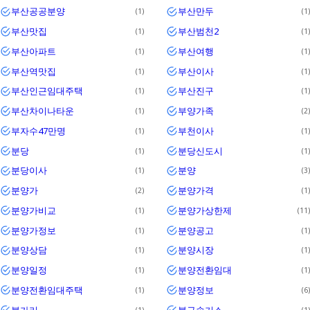
부산공공분양
부산만두
1
1
부산맛집
부산범천2
1
1
부산아파트
부산여행
1
1
부산역맛집
부산이사
1
1
부산인근임대주택
부산진구
1
1
부산차이나타운
부양가족
1
2
부자수47만명
부천이사
1
1
분당
분당신도시
1
1
분당이사
분양
1
3
분양가
분양가격
2
1
분양가비교
분양가상한제
1
11
분양가정보
분양공고
1
1
분양상담
분양시장
1
1
분양일정
분양전환임대
1
1
분양전환임대주택
분양정보
1
6
불가리
불구속기소
1
1