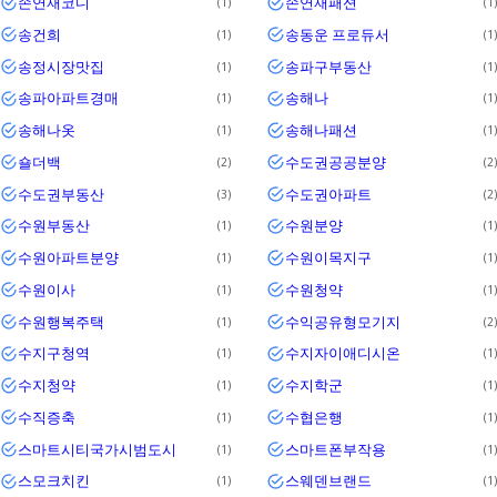
손연재코디
손연재패션
1
1
송건희
송동운 프로듀서
1
1
송정시장맛집
송파구부동산
1
1
송파아파트경매
송해나
1
1
송해나옷
송해나패션
1
1
숄더백
수도권공공분양
2
2
수도권부동산
수도권아파트
3
2
수원부동산
수원분양
1
1
수원아파트분양
수원이목지구
1
1
수원이사
수원청약
1
1
수원행복주택
수익공유형모기지
1
2
수지구청역
수지자이애디시온
1
1
수지청약
수지학군
1
1
수직증축
수협은행
1
1
스마트시티국가시범도시
스마트폰부작용
1
1
스모크치킨
스웨덴브랜드
1
1