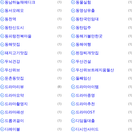
동남하늘채에디크
동물실험
1
1
동서오레오
동영상유출
1
1
동천역
동탄국민임대
1
1
동탄신도시
동탄입주
1
1
동피랑전복마을
동해가볼만한곳
1
1
동해맛집
동해여행
1
1
돼지고기맛집
된장찌개맛집
1
1
두뇌건강
두산건설
1
1
두산위브
두산위브트레지움월산
1
1
둔촌동맛집
둘째임신
1
1
드라마리뷰
드라마아이템
8
1
드라마요약
드라마종영
1
1
드라마촬영지
드라마추천
1
1
드라마패션
드라마OST
1
1
드롭귀걸이
디딤돌대출
1
1
디레이블
디시인사이드
1
1