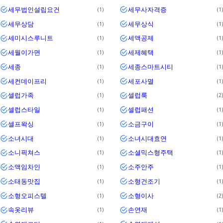
세무법인설립요건
세무사자격증
1
1
세무상담
세무상식
1
1
세미시스루니트
세액공제
1
1
세월이가면
세제혜택
1
1
세종
세종스마트시티
1
1
세컨데이프리
세포사멸
1
1
셀럽가족
셀럽룩
1
2
셀럽스타일
셀럽패션
1
1
셀프왁싱
소금구이
1
1
소녀시대
소녀시대효연
1
1
소니픽쳐스
소셜믹스형주택
1
1
소액임차인
소주안주
1
1
소태동맛집
소형건조기
1
1
소형오피스텔
소형이사
1
2
속옷리뷰
손연재
1
1