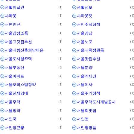
생활의달인
생활정보
1
2
샤라웃
샤라웃뜻
1
1
서면인근
서민주택정책
1
1
서울감성소품
서울강남
1
1
서울고깃집추천
서울노포
1
1
서울대방신혼희망타운
서울대학생원룸
1
1
서울도시형주택
서울맛집추천
1
1
서울부동산
서울분양
6
1
서울아파트
서울역세권
4
1
서울오피스텔청약
서울이사
1
2
서울전세임대
서울주거정책
1
1
서울주택
서울주택도시개발공사
2
3
서울청약
서울회맛집
1
1
서인국
서인영
1
1
서인영근황
서인영명품
1
1