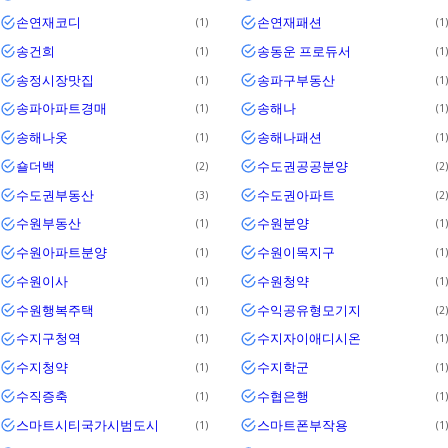
손연재코디
손연재패션
1
1
송건희
송동운 프로듀서
1
1
송정시장맛집
송파구부동산
1
1
송파아파트경매
송해나
1
1
송해나옷
송해나패션
1
1
숄더백
수도권공공분양
2
2
수도권부동산
수도권아파트
3
2
수원부동산
수원분양
1
1
수원아파트분양
수원이목지구
1
1
수원이사
수원청약
1
1
수원행복주택
수익공유형모기지
1
2
수지구청역
수지자이애디시온
1
1
수지청약
수지학군
1
1
수직증축
수협은행
1
1
스마트시티국가시범도시
스마트폰부작용
1
1