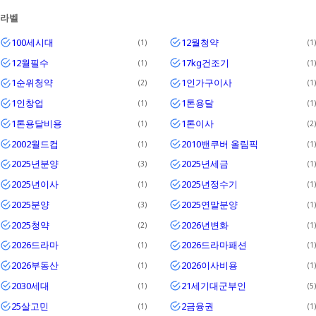
Textrim
라벨
100세시대
12월청약
1
1
Iglo
12월필수
17kg건조기
1
1
1순위청약
1인가구이사
2
1
1인창업
1톤용달
1
1
1톤용달비용
1톤이사
1
2
2002월드컵
2010밴쿠버 올림픽
1
1
2025년분양
2025년세금
3
1
2025년이사
2025년정수기
1
1
2025분양
2025연말분양
3
1
2025청약
2026년변화
2
1
2026드라마
2026드라마패션
1
1
2026부동산
2026이사비용
1
1
2030세대
21세기대군부인
1
5
25살고민
2금융권
1
1