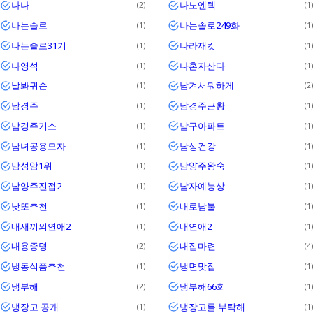
나나
나노엔텍
2
1
나는솔로
나는솔로249화
1
1
나는솔로31기
나라재킷
1
1
나영석
나혼자산다
1
1
날봐귀순
남겨서뭐하게
1
2
남경주
남경주근황
1
1
남경주기소
남구아파트
1
1
남녀공용모자
남성건강
1
1
남성암1위
남양주왕숙
1
1
남양주진접2
남자예능상
1
1
낫또추천
내로남불
1
1
내새끼의연애2
내연애2
1
1
내용증명
내집마련
2
4
냉동식품추천
냉면맛집
1
1
냉부해
냉부해66회
2
1
냉장고 공개
냉장고를 부탁해
1
1