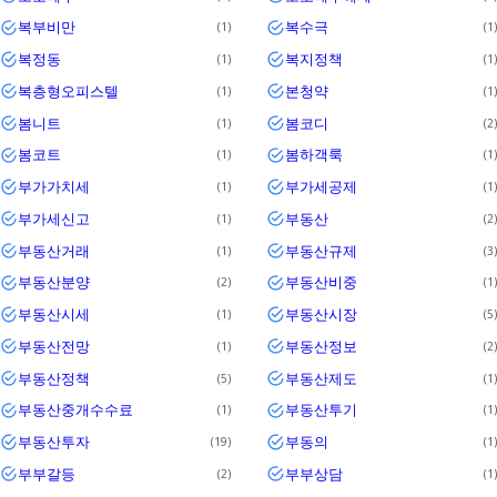
복부비만
복수극
1
1
복정동
복지정책
1
1
복층형오피스텔
본청약
1
1
봄니트
봄코디
1
2
봄코트
봄하객룩
1
1
부가가치세
부가세공제
1
1
부가세신고
부동산
1
2
부동산거래
부동산규제
1
3
부동산분양
부동산비중
2
1
부동산시세
부동산시장
1
5
부동산전망
부동산정보
1
2
부동산정책
부동산제도
5
1
부동산중개수수료
부동산투기
1
1
부동산투자
부동의
19
1
부부갈등
부부상담
2
1