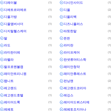
디레이블
디시인사이드
1
1
디에트르라메르
디올
1
2
디올가방
디올리백
1
1
디올앰버서더
디즈니플러스
1
2
디지털헬스케어
따뜻한말
1
1
딸
뜬뜬
1
1
라도
라미란
1
1
라미란이레
라이프케어
1
1
라펠라
란셋류머티스학
1
1
랄프로렌볼캡
래미안청약
1
1
래미안트리니원
래미안휴레스트
1
1
랩니트
런닝맨
1
2
레고랜드
레고랜드코리아
1
1
레고랜드호텔
레깅스
1
1
레이어드룩
레이어드뷔스티에
1
1
레페토
레페토조지아나
1
1