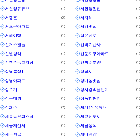
서인영유튜브
서인영절친
1
1
서장훈
서지혜
3
1
서초구아파트
서해맛집
1
1
서해여행
석유난로
1
1
선거스캔들
선박기관사
1
1
선별청약
선운지구아파트
1
1
선착순동호지정
선착순분양
1
1
성남복정1
성남시
1
1
성남아파트
성내동맛집
1
1
성수기
성시경먹을텐데
1
1
성우데뷔
성폭행혐의
1
1
성희주
세계1위유튜버
2
1
세교동오피스텔
세교신도시
1
1
세금계산서
세금상식
1
1
세금환급
세대공감
1
1