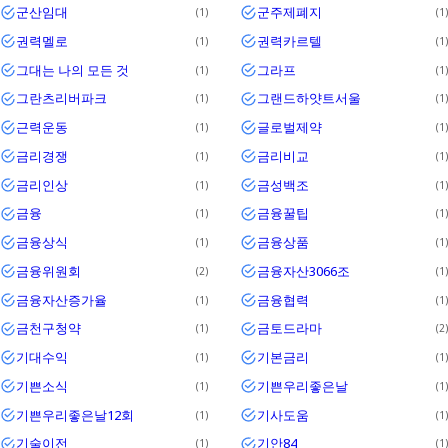
군산임대
군주제폐지
1
1
권력멜로
권력카르텔
1
1
그대는 나의 모든 것
그라프
1
1
그란츠리버파크
그랜드하얏트서울
1
1
근력운동
글로벌제약
1
1
금리경쟁
금리비교
1
1
금리인상
금성백조
1
1
금융
금융꿀팁
1
1
금융상식
금융상품
1
1
금융위원회
금융자산3066조
2
1
금융자산증가율
금융협력
1
1
금천구청약
금토드라마
1
2
기대수익
기본금리
1
1
기쁜소식
기쁜우리좋은날
1
1
기쁜우리좋은날12회
기사도움
1
1
기술이전
기안84
1
1