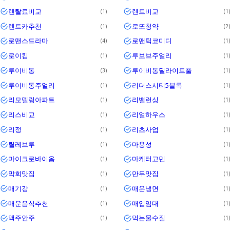
렌탈료비교
렌트비교
1
1
렌트카추천
로또청약
1
2
로맨스드라마
로맨틱코미디
4
1
로이킴
루보브주얼리
1
1
루이비통
루이비통딜라이트풀
3
1
루이비통주얼리
리더스시티5블록
1
1
리모델링아파트
리밸런싱
1
1
리스비교
리얼하우스
1
1
리정
리츠사업
1
1
릴레브루
마용성
1
1
마이크로바이옴
마케터고민
1
1
막회맛집
만두맛집
1
1
매기강
매운냉면
1
1
매운음식추천
매입임대
1
1
맥주안주
먹는물수질
1
1