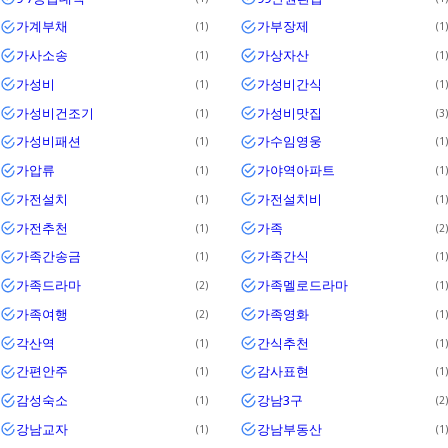
가계부채
가부장제
1
1
가사소송
가상자산
1
1
가성비
가성비간식
1
1
가성비건조기
가성비맛집
1
3
가성비패션
가수임영웅
1
1
가압류
가야역아파트
1
1
가전설치
가전설치비
1
1
가전추천
가족
1
2
가족간송금
가족간식
1
1
가족드라마
가족멜로드라마
2
1
가족여행
가족영화
2
1
각산역
간식추천
1
1
간편안주
감사표현
1
1
감성숙소
강남3구
1
2
강남교자
강남부동산
1
1