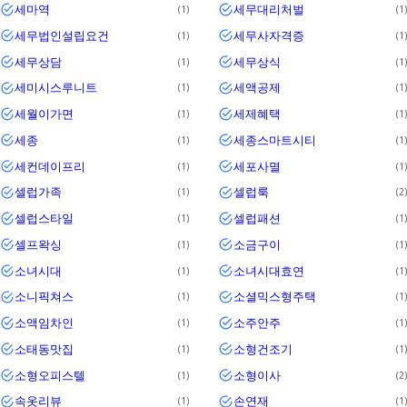
세마역
세무대리처벌
1
1
세무법인설립요건
세무사자격증
1
1
세무상담
세무상식
1
1
세미시스루니트
세액공제
1
1
세월이가면
세제혜택
1
1
세종
세종스마트시티
1
1
세컨데이프리
세포사멸
1
1
셀럽가족
셀럽룩
1
2
셀럽스타일
셀럽패션
1
1
셀프왁싱
소금구이
1
1
소녀시대
소녀시대효연
1
1
소니픽쳐스
소셜믹스형주택
1
1
소액임차인
소주안주
1
1
소태동맛집
소형건조기
1
1
소형오피스텔
소형이사
1
2
속옷리뷰
손연재
1
1