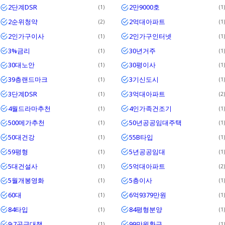
2단계DSR
2만9000호
1
1
2순위청약
2억대아파트
2
1
2인가구이사
2인가구인터넷
1
1
3%금리
30년거주
1
1
30대노안
30평이사
1
1
39층랜드마크
3기신도시
1
1
3단계DSR
3억대아파트
1
2
4월드라마추천
4인가족건조기
1
1
500메가추천
50년공공임대주택
1
1
50대건강
55B타입
1
1
59평형
5년공공임대
1
1
5대건설사
5억대아파트
1
2
5월개봉영화
5층이사
1
1
60대
6억9379만원
1
1
84타입
84평형분양
1
1
9·7공급대책
99만원환급
1
1