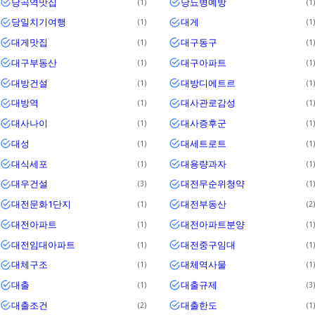
당곡역맛집
당뇨병예방
1
1
당일치기여행
대게
1
1
대게맛집
대구동구
1
1
대구부동산
대구아파트
1
1
대방건설
대방디에트르
1
1
대방역
대사관로감성
1
1
대사나이
대사증후군
1
1
대성
대세트로트
1
1
대식세포
대용량과자
1
1
대우건설
대전무순위청약
3
1
대전문화1단지
대전부동산
1
2
대전아파트
대전아파트분양
1
1
대전임대아파트
대전중구임대
1
1
대체구조
대체역사물
1
1
대출
대출규제
1
3
대출조건
대출한도
2
1