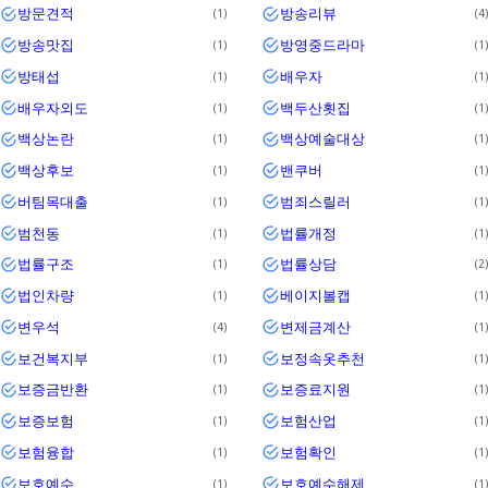
방문견적
방송리뷰
1
4
방송맛집
방영중드라마
1
1
방태섭
배우자
1
1
배우자외도
백두산횟집
1
1
백상논란
백상예술대상
1
1
백상후보
밴쿠버
1
1
버팀목대출
범죄스릴러
1
1
범천동
법률개정
1
1
법률구조
법률상담
1
2
법인차량
베이지볼캡
1
1
변우석
변제금계산
4
1
보건복지부
보정속옷추천
1
1
보증금반환
보증료지원
1
1
보증보험
보험산업
1
1
보험융합
보험확인
1
1
보호예수
보호예수해제
1
1