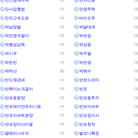
민간임대주택
민사소송
2
1
민사집행법
민영주택
1
1
민자고속도로
바이오주
1
1
박남정딸
박달대게
1
1
박민영귀걸이
박보검
1
1
박봉섭감독
박성웅
1
1
박시우
박우열
1
1
박은빈
박은영
1
1
박하선
박해수
2
1
반도체관세
반전드라마
1
1
반짝이는귀걸이
반포
1
1
반포동분양
반포동투자
1
1
반포래미안트리니원
반포아파트
1
1
반포아파트분양
반포장이사
1
7
반포장이사비용
반포청약
1
1
발레리나슈즈
발코니확장
1
1