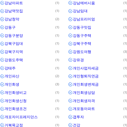
강남아파트
강남에버시움
1
1
강남역맛집
강남임대
1
1
강남청약
강남프리미엄
2
1
강동구
강동구맛집
1
1
강동구분양
강동구주택
1
1
강북구임대
강북구주택
1
1
강북구지역
강원도여행
1
3
강원도주택
강유경
1
1
강태주
개인사업자세금
1
1
개인파산
개인형퇴직연금
2
1
개인회생
개인회생변제금
3
1
개인회생비교
개인회생상담
1
1
개인회생신청
개인회생자격
1
1
개인회생조건
개포동아파트
1
1
개포자이프레지던스
갭투자
1
1
거북목교정
건강
1
1