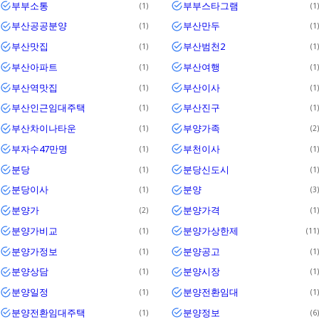
부부소통
부부스타그램
1
1
부산공공분양
부산만두
1
1
부산맛집
부산범천2
1
1
부산아파트
부산여행
1
1
부산역맛집
부산이사
1
1
부산인근임대주택
부산진구
1
1
부산차이나타운
부양가족
1
2
부자수47만명
부천이사
1
1
분당
분당신도시
1
1
분당이사
분양
1
3
분양가
분양가격
2
1
분양가비교
분양가상한제
1
11
분양가정보
분양공고
1
1
분양상담
분양시장
1
1
분양일정
분양전환임대
1
1
분양전환임대주택
분양정보
1
6