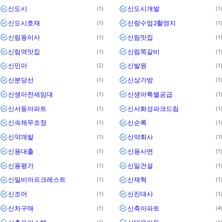
신도시
신도시개발
1
1
신도시호재
신랑수업2촬영지
1
1
신림동이사
신림맛집
1
1
신림역맛집
신림쪽갈비
1
1
신민아
신발원
2
1
신분당선
신상가방
1
1
신생아전세임대
신생아특별공급
1
1
신서동아파트
신서화성파크드림
1
1
신속채무조정
신순록
1
1
신약개발
신약회사
1
1
신용대출
신용사면
1
1
신용평가
신일건설
1
1
신일비아프크레스트
신재혁
1
1
신조어
신진대사
1
1
신차구매
신축아파트
1
4