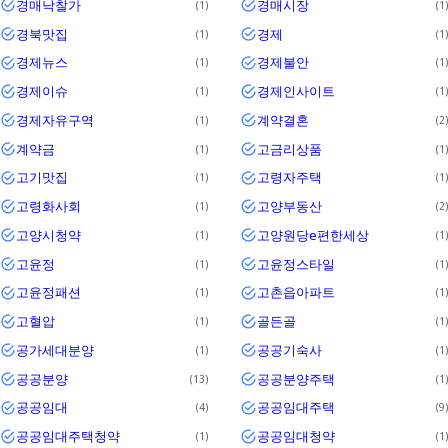
경매낙찰가
경매시장
1
1
경북맛집
경제
1
1
경제뉴스
경제불안
1
1
경제이슈
경제인사이트
1
1
경제자유구역
계약결혼
1
2
계약금
고금리상품
1
1
고기맛집
고령자주택
1
1
고령화사회
고양부동산
1
2
고양시청약
고양원당e편한세상
1
1
고윤정
고윤정스타일
1
1
고윤정패션
고촌읍아파트
1
1
고혈압
골든골
1
1
공가세대분양
공공기숙사
1
1
공공분양
공공분양주택
13
1
공공임대
공공임대주택
4
9
공공임대주택청약
공공임대청약
1
1