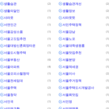
생활습관
생활습관개선
2
2
생활의달인
생활정보
1
2
샤라웃
샤라웃뜻
1
1
서면인근
서민주택정책
1
1
서울감성소품
서울강남
1
1
서울고깃집추천
서울노포
1
1
서울대방신혼희망타운
서울대학생원룸
1
1
서울도시형주택
서울맛집추천
1
1
서울부동산
서울분양
6
1
서울아파트
서울역세권
4
1
서울오피스텔청약
서울이사
1
2
서울전세임대
서울주거정책
1
1
서울주택
서울주택도시개발공사
2
3
서울청약
서울회맛집
1
1
서인국
서인영
1
1
서인영근황
서인영명품
1
1