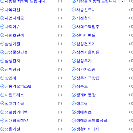
사랑을 처방해 드립니다
사랑을 처방해 드립니다 OST
1
1
사복패션
사송신도시
1
1
사업자세금
사전청약
1
1
사회이슈
사회주택입주
1
1
사회초년생
산타이벤트
1
1
삼성가전
삼성건조기
1
2
삼성물산건설
삼성서울병원
1
1
삼성전자
삼성투자
1
1
삼척원당
상간자소송
1
1
상견례
상무지구맛집
1
1
상봉역오피스텔
상수도
1
1
새틴드레스
생계비통장
1
1
생고기수육
생로랑
1
1
생로랑와이백
생애최초
1
1
생애최초청약
생애최초특별공급
1
2
생활가전
생활비비과세
1
1