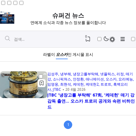
슈퍼건 뉴스
연예계 소식과 각종 뉴스 정보를 풀이합니다
0
라벨이
오스카
인 게시물 표시
김성주
냉부해
냉장고를부탁해
넷플릭스
리정
매기
강
소니픽쳐스
안정환
애니메이션
오스카
요리예능
임영웅
최현석
케데헌
케데헌2
트로트
흑백요리
사
JTBC
20 4월 2026
JTBC '냉장고를 부탁해' 67회, '케데헌' 매기 강
감독 출연... 오스카 트로피 공개와 속편 비하인
드
Igniplex
1
Fiksioner