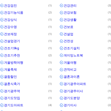
건강검진
건강관리
1
3
건강기능식품
건강보험
2
1
건강상식
건강생활
1
1
건강수명
건보료
1
1
건보재정
건설업
1
1
건설업경기
건전성
1
1
건조기9kg
건조기설치
1
1
건조기추천
게이밍노트북
2
1
겨울방학여행
겨울여행
1
1
겨울축제
견적비교
1
1
결합할인
결혼과이혼
1
1
결혼식축가
경기광주아파트
1
1
경기광주역
경기광주이사
1
1
경기도맛집
경기도분양
1
1
경기도아파트
경기이사
4
2