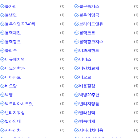
불가리
불구속기소
1
1
불냉면
불후의명곡
1
1
불후의명곡749회
브라이드앤유
1
1
블랙재킷
블랙코트
1
1
블랙핑크
블랙핑크지수
1
1
블리수
비과세한도
1
1
비규제지역
비너스
1
1
비뇨의학과
비만치료제
1
1
비아파트
비오르
1
1
비오맘
비용절감
1
4
빅뱅
빅뱅20주년
1
1
빅토리아시크릿
빈티지명품
1
1
빈티지워싱
빌라선택
1
1
빌라임대
빙속여제
1
1
사다리차
사다리차비용
2
3