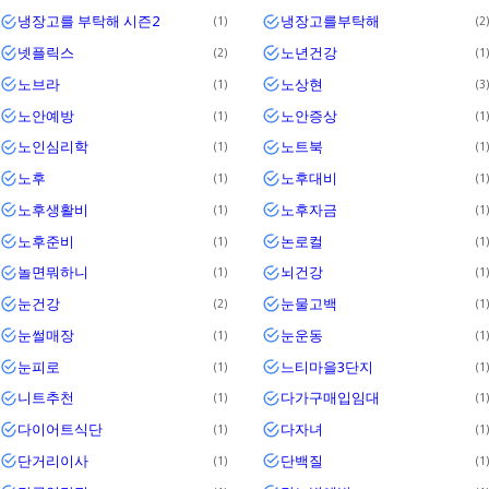
냉장고를 부탁해 시즌2
냉장고를부탁해
1
2
넷플릭스
노년건강
2
1
노브라
노상현
1
3
노안예방
노안증상
1
1
노인심리학
노트북
1
1
노후
노후대비
1
1
노후생활비
노후자금
1
1
노후준비
논로컬
1
1
놀면뭐하니
뇌건강
1
1
눈건강
눈물고백
2
1
눈썰매장
눈운동
1
1
눈피로
느티마을3단지
1
1
니트추천
다가구매입임대
1
1
다이어트식단
다자녀
1
1
단거리이사
단백질
1
1