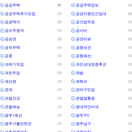
공공주택
공공주택정보
8
1
공공주택추가모집
공공지원민간임대
1
2
공공택지
공깃밥무료
2
1
공모주청약
공사비
1
1
공승연
공연리뷰
3
1
공적주택
공중보건
1
1
공증
공항패션
1
1
과메기맛집
과민성대장증후군
1
1
과천주암
곽범
1
1
곽선영
곽튜브
1
1
관계
관악구맛집
1
1
관절건강
관절염통증
1
1
관찰예능
광대역인터넷
1
1
광주1호선
광주7미
1
1
광주가볼만한곳
광주남구
1
1