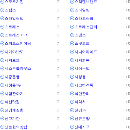
스모크치킨
스웨덴브랜드
1
1
스킴스
스타일링
1
1
스타일링팁
스타코링크
1
1
스트레스
스트레스관리
1
1
스트레스DSR
스팽스
1
1
스피드스케이팅
슬릿코트
1
1
시가야낫또
시니어라이프
1
1
시력보호
시력회복
1
1
시스루블라우스
시장국밥
1
1
시중은행
시청률
1
1
시청률1위
시크하객룩
1
1
시험관아기
식단관리
1
1
식신맛집
식약처
1
1
신경계질환
신경과
1
1
신고기한
신규분양
1
2
신논현역맛집
신대지구
1
1