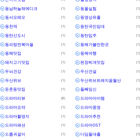
동남하늘채에디크
동물실험
1
1
동서오레오
동영상유출
1
1
동천역
동탄국민임대
1
1
동탄신도시
동탄입주
1
1
동피랑전복마을
동해가볼만한곳
1
1
동해맛집
동해여행
1
1
돼지고기맛집
된장찌개맛집
1
1
두뇌건강
두산건설
1
1
두산위브
두산위브트레지움월산
1
1
둔촌동맛집
둘째임신
1
1
드라마리뷰
드라마아이템
8
1
드라마요약
드라마종영
1
1
드라마촬영지
드라마추천
1
1
드라마패션
드라마OST
1
1
드롭귀걸이
디딤돌대출
1
1