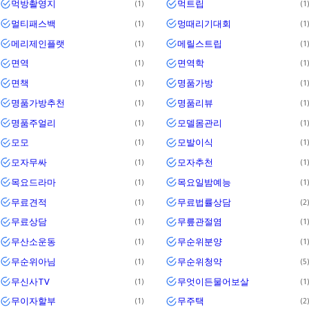
먹방촬영지
먹트립
1
1
멀티패스백
멍때리기대회
1
1
메리제인플랫
메릴스트립
1
1
면역
면역학
1
1
면책
명품가방
1
1
명품가방추천
명품리뷰
1
1
명품주얼리
모델몸관리
1
1
모모
모발이식
1
1
모자무싸
모자추천
1
1
목요드라마
목요일밤예능
1
1
무료견적
무료법률상담
1
2
무료상담
무릎관절염
1
1
무산소운동
무순위분양
1
1
무순위아님
무순위청약
1
5
무신사TV
무엇이든물어보살
1
1
무이자할부
무주택
1
2