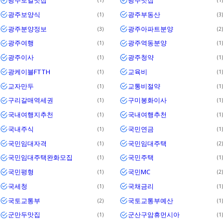
광주로컬맛집
광주맛집
1
1
광주보양식
광주부동산
1
3
광주분양정보
광주아파트분양
3
2
광주여행
광주역동분양
1
1
광주이사
광주청약
1
1
광케이블FTTH
교육비
1
1
교자만두
교통비절약
1
1
구리갈매역세권
구미봉화이사
1
1
국내여행지추천
국내여행추천
1
1
국내주식
국민연금
1
1
국민임대자격
국민임대주택
1
2
국민임대주택완화모집
국민주택
1
1
국민평형
국민MC
1
2
국세청
국채금리
1
1
국토교통부
국토교통부예산
2
1
군만두맛집
군산구암휴먼시아
1
1