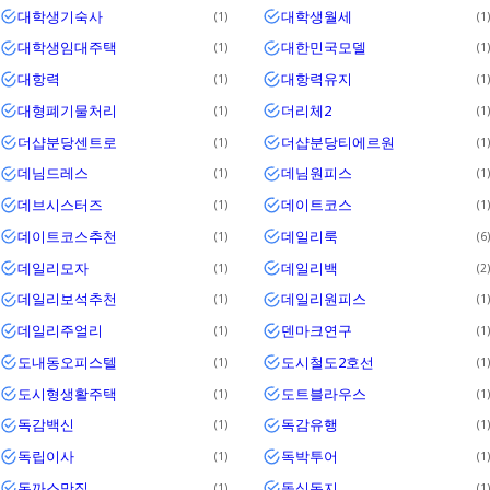
대학생기숙사
대학생월세
1
1
대학생임대주택
대한민국모델
1
1
대항력
대항력유지
1
1
대형폐기물처리
더리체2
1
1
더샵분당센트로
더샵분당티에르원
1
1
데님드레스
데님원피스
1
1
데브시스터즈
데이트코스
1
1
데이트코스추천
데일리룩
1
6
데일리모자
데일리백
1
2
데일리보석추천
데일리원피스
1
1
데일리주얼리
덴마크연구
1
1
도내동오피스텔
도시철도2호선
1
1
도시형생활주택
도트블라우스
1
1
독감백신
독감유행
1
1
독립이사
독박투어
1
1
돈까스맛집
돌싱동지
1
1