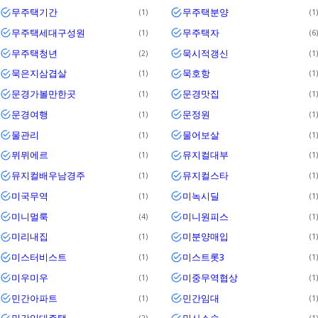
무주택기간
무주택분양
1
1
무주택세대구성원
무주택자
1
6
무주택청년
묵시적갱신
2
1
묵은지삼겹살
묵호항
1
1
문경가볼만한곳
문경맛집
1
1
문경여행
문정원
1
1
물관리
물어보살
1
1
뮈뮈에르
뮤지컬대부
1
1
뮤지컬배우남경주
뮤지컬스타
1
1
미국무역
미녹시딜
1
1
미니멀룩
미니원피스
4
1
미리내집
미분양매입
1
1
미스터비스트
미스트롯3
1
1
미우미우
미중무역협상
1
1
민간아파트
민간임대
1
1