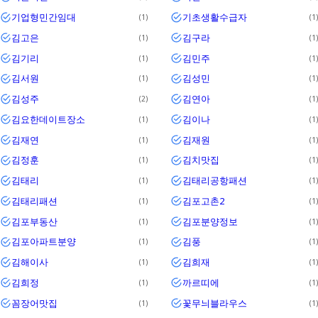
기업형민간임대
기초생활수급자
1
1
김고은
김구라
1
1
김기리
김민주
1
1
김서원
김성민
1
1
김성주
김연아
2
1
김요한데이트장소
김이나
1
1
김재연
김재원
1
1
김정훈
김치맛집
1
1
김태리
김태리공항패션
1
1
김태리패션
김포고촌2
1
1
김포부동산
김포분양정보
1
1
김포아파트분양
김풍
1
1
김해이사
김희재
1
1
김희정
까르띠에
1
1
꼼장어맛집
꽃무늬블라우스
1
1