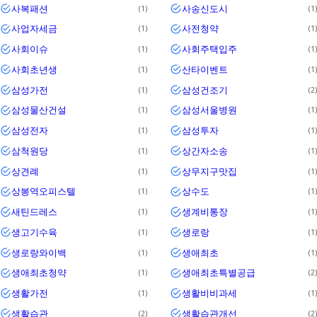
사복패션
사송신도시
1
1
사업자세금
사전청약
1
1
사회이슈
사회주택입주
1
1
사회초년생
산타이벤트
1
1
삼성가전
삼성건조기
1
2
삼성물산건설
삼성서울병원
1
1
삼성전자
삼성투자
1
1
삼척원당
상간자소송
1
1
상견례
상무지구맛집
1
1
상봉역오피스텔
상수도
1
1
새틴드레스
생계비통장
1
1
생고기수육
생로랑
1
1
생로랑와이백
생애최초
1
1
생애최초청약
생애최초특별공급
1
2
생활가전
생활비비과세
1
1
생활습관
생활습관개선
2
2