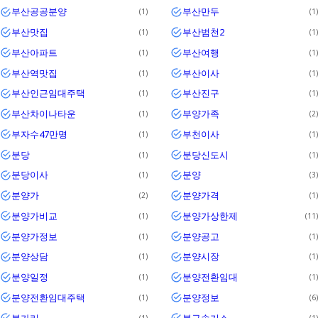
부산공공분양
부산만두
1
1
부산맛집
부산범천2
1
1
부산아파트
부산여행
1
1
부산역맛집
부산이사
1
1
부산인근임대주택
부산진구
1
1
부산차이나타운
부양가족
1
2
부자수47만명
부천이사
1
1
분당
분당신도시
1
1
분당이사
분양
1
3
분양가
분양가격
2
1
분양가비교
분양가상한제
1
11
분양가정보
분양공고
1
1
분양상담
분양시장
1
1
분양일정
분양전환임대
1
1
분양전환임대주택
분양정보
1
6
불가리
불구속기소
1
1