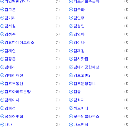
기업형민간임대
기초생활수급자
1
1
김고은
김구라
1
1
김기리
김민주
1
1
김서원
김성민
1
1
김성주
김연아
2
1
김요한데이트장소
김이나
1
1
김재연
김재원
1
1
김정훈
김치맛집
1
1
김태리
김태리공항패션
1
1
김태리패션
김포고촌2
1
1
김포부동산
김포분양정보
1
1
김포아파트분양
김풍
1
1
김해이사
김희재
1
1
김희정
까르띠에
1
1
꼼장어맛집
꽃무늬블라우스
1
1
나나
나노엔텍
2
1