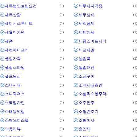
세무법인설립요건
세무사자격증
1
1
세무상담
세무상식
1
1
세미시스루니트
세액공제
1
1
세월이가면
세제혜택
1
1
세종
세종스마트시티
1
1
세컨데이프리
세포사멸
1
1
셀럽가족
셀럽룩
1
2
셀럽스타일
셀럽패션
1
1
셀프왁싱
소금구이
1
1
소녀시대
소녀시대효연
1
1
소니픽쳐스
소셜믹스형주택
1
1
소액임차인
소주안주
1
1
소태동맛집
소형건조기
1
1
소형오피스텔
소형이사
1
2
속옷리뷰
손연재
1
1