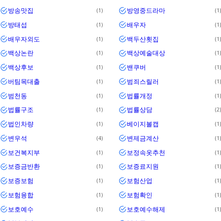
방송맛집
방영중드라마
1
1
방태섭
배우자
1
1
배우자외도
백두산횟집
1
1
백상논란
백상예술대상
1
1
백상후보
밴쿠버
1
1
버팀목대출
범죄스릴러
1
1
범천동
법률개정
1
1
법률구조
법률상담
1
2
법인차량
베이지볼캡
1
1
변우석
변제금계산
4
1
보건복지부
보정속옷추천
1
1
보증금반환
보증료지원
1
1
보증보험
보험산업
1
1
보험융합
보험확인
1
1
보호예수
보호예수해제
1
1