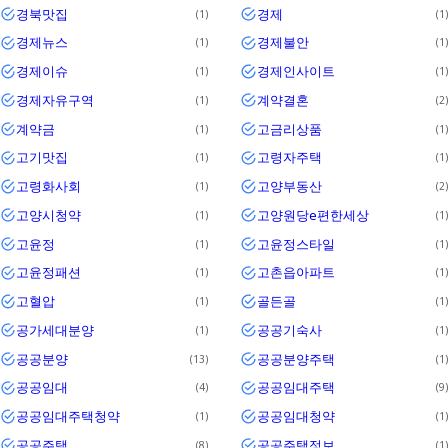
경북맛집
경제
1
1
경제뉴스
경제불안
1
1
경제이슈
경제인사이트
1
1
경제자유구역
계약결혼
1
2
계약금
고금리상품
1
1
고기맛집
고령자주택
1
1
고령화사회
고양부동산
1
2
고양시청약
고양원당e편한세상
1
1
고윤정
고윤정스타일
1
1
고윤정패션
고촌읍아파트
1
1
고혈압
골든골
1
1
공가세대분양
공공기숙사
1
1
공공분양
공공분양주택
13
1
공공임대
공공임대주택
4
9
공공임대주택청약
공공임대청약
1
1
공공주택
공공주택정보
8
1