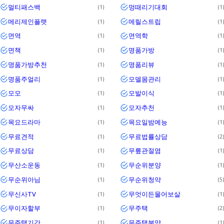
멀티패스백
멍때리기대회
1
1
메리제인플랫
메릴스트립
1
1
면역
면역학
1
1
면책
명품가방
1
1
명품가방추천
명품리뷰
1
1
명품주얼리
모델몸관리
1
1
모모
모발이식
1
1
모자무싸
모자추천
1
1
목요드라마
목요일밤예능
1
1
무료견적
무료법률상담
1
2
무료상담
무릎관절염
1
1
무산소운동
무순위분양
1
1
무순위아님
무순위청약
1
5
무신사TV
무엇이든물어보살
1
1
무이자할부
무주택
1
2
무주택기간
무주택분양
1
1