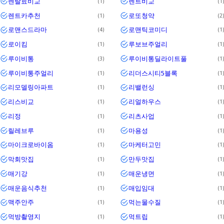
렌탈료비교
렌트비교
1
1
렌트카추천
로또청약
1
2
로맨스드라마
로맨틱코미디
4
1
로이킴
루보브주얼리
1
1
루이비통
루이비통딜라이트풀
3
1
루이비통주얼리
리더스시티5블록
1
1
리모델링아파트
리밸런싱
1
1
리스비교
리얼하우스
1
1
리정
리츠사업
1
1
릴레브루
마용성
1
1
마이크로바이옴
마케터고민
1
1
막회맛집
만두맛집
1
1
매기강
매운냉면
1
1
매운음식추천
매입임대
1
1
맥주안주
먹는물수질
1
1
먹방촬영지
먹트립
1
1