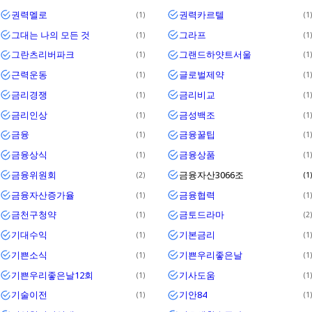
권력멜로
권력카르텔
1
1
그대는 나의 모든 것
그라프
1
1
그란츠리버파크
그랜드하얏트서울
1
1
근력운동
글로벌제약
1
1
금리경쟁
금리비교
1
1
금리인상
금성백조
1
1
금융
금융꿀팁
1
1
금융상식
금융상품
1
1
금융위원회
금융자산3066조
2
1
금융자산증가율
금융협력
1
1
금천구청약
금토드라마
1
2
기대수익
기본금리
1
1
기쁜소식
기쁜우리좋은날
1
1
기쁜우리좋은날12회
기사도움
1
1
기술이전
기안84
1
1