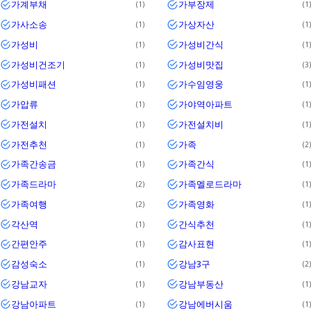
가계부채
가부장제
1
1
가사소송
가상자산
1
1
가성비
가성비간식
1
1
가성비건조기
가성비맛집
1
3
가성비패션
가수임영웅
1
1
가압류
가야역아파트
1
1
가전설치
가전설치비
1
1
가전추천
가족
1
2
가족간송금
가족간식
1
1
가족드라마
가족멜로드라마
2
1
가족여행
가족영화
2
1
각산역
간식추천
1
1
간편안주
감사표현
1
1
감성숙소
강남3구
1
2
강남교자
강남부동산
1
1
강남아파트
강남에버시움
1
1