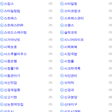
스킴스
스타일링
1
1
스타일링팁
스타코링크
1
1
스트레스
스트레스관리
1
1
스트레스DSR
스팽스
1
1
스피드스케이팅
슬릿코트
1
1
시가야낫또
시니어라이프
1
1
시력보호
시력회복
1
1
시스루블라우스
시장국밥
1
1
시중은행
시청률
1
1
시청률1위
시크하객룩
1
1
시험관아기
식단관리
1
1
식신맛집
식약처
1
1
신경계질환
신경과
1
1
신고기한
신규분양
1
2
신논현역맛집
신대지구
1
1
신도시
신도시개발
1
1