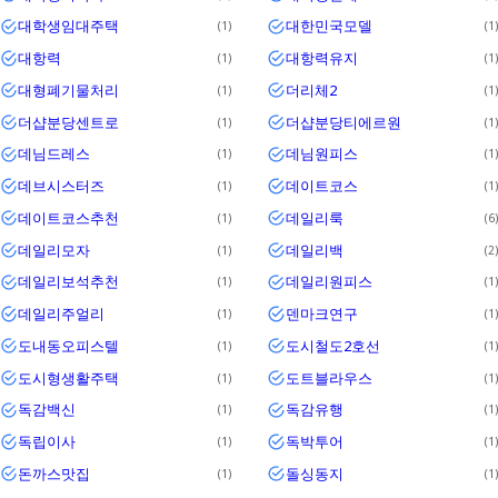
대학생임대주택
대한민국모델
1
1
대항력
대항력유지
1
1
대형폐기물처리
더리체2
1
1
더샵분당센트로
더샵분당티에르원
1
1
데님드레스
데님원피스
1
1
데브시스터즈
데이트코스
1
1
데이트코스추천
데일리룩
1
6
데일리모자
데일리백
1
2
데일리보석추천
데일리원피스
1
1
데일리주얼리
덴마크연구
1
1
도내동오피스텔
도시철도2호선
1
1
도시형생활주택
도트블라우스
1
1
독감백신
독감유행
1
1
독립이사
독박투어
1
1
돈까스맛집
돌싱동지
1
1