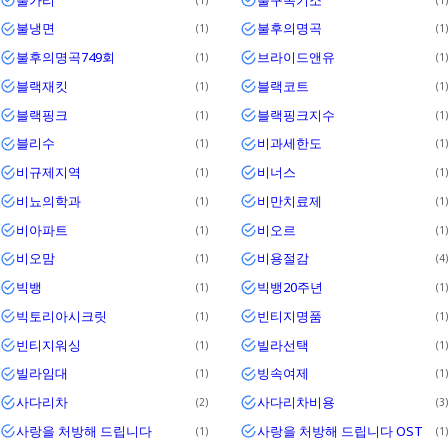
불냉면
불후의명곡
1
1
불후의명곡749회
브라이드앤유
1
1
블랙재킷
블랙코트
1
1
블랙핑크
블랙핑크지수
1
1
블리수
비과세한도
1
1
비규제지역
비너스
1
1
비뇨의학과
비만치료제
1
1
비아파트
비오르
1
1
비오맘
비용절감
1
4
빅뱅
빅뱅20주년
1
1
빅토리아시크릿
빈티지명품
1
1
빈티지워싱
빌라선택
1
1
빌라임대
빙속여제
1
1
사다리차
사다리차비용
2
3
사랑을 처방해 드립니다
사랑을 처방해 드립니다 OST
1
1