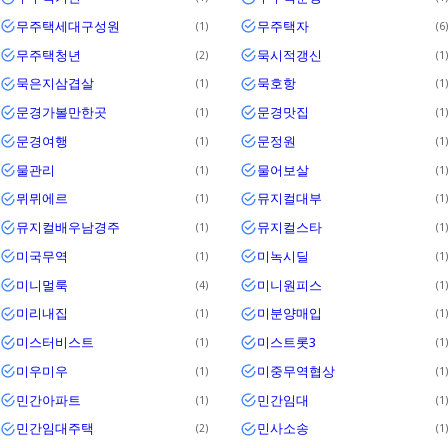
무주택세대구성원
무주택자
1
6
무주택청년
묵시적갱신
2
1
묵은지삼겹살
묵호항
1
1
문경가볼만한곳
문경맛집
1
1
문경여행
문정원
1
1
물관리
물어보살
1
1
뮈뮈에르
뮤지컬대부
1
1
뮤지컬배우남경주
뮤지컬스타
1
1
미국무역
미녹시딜
1
1
미니멀룩
미니원피스
4
1
미리내집
미분양매입
1
1
미스터비스트
미스트롯3
1
1
미우미우
미중무역협상
1
1
민간아파트
민간임대
1
1
민간임대주택
민사소송
2
1