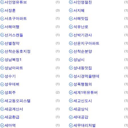
서인영유튜브
서인영절친
1
1
서장훈
서지혜
3
1
서초구아파트
서해맛집
1
1
서해여행
석유난로
1
1
선거스캔들
선박기관사
1
1
선별청약
선운지구아파트
1
1
선착순동호지정
선착순분양
1
1
성남복정1
성남시
1
1
성남아파트
성내동맛집
1
1
성수기
성시경먹을텐데
1
1
성우데뷔
성폭행혐의
1
1
성희주
세계1위유튜버
2
1
세교동오피스텔
세교신도시
1
1
세금계산서
세금상식
1
1
세금환급
세대공감
1
1
세마역
세무대리처벌
1
1