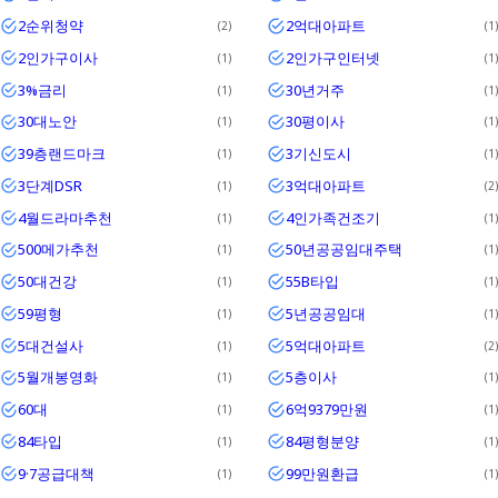
2순위청약
2억대아파트
2
1
2인가구이사
2인가구인터넷
1
1
3%금리
30년거주
1
1
30대노안
30평이사
1
1
39층랜드마크
3기신도시
1
1
3단계DSR
3억대아파트
1
2
4월드라마추천
4인가족건조기
1
1
500메가추천
50년공공임대주택
1
1
50대건강
55B타입
1
1
59평형
5년공공임대
1
1
5대건설사
5억대아파트
1
2
5월개봉영화
5층이사
1
1
60대
6억9379만원
1
1
84타입
84평형분양
1
1
9·7공급대책
99만원환급
1
1