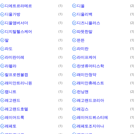
디에트르라메르
디올
1
2
디올가방
디올리백
1
1
디올앰버서더
디즈니플러스
1
2
디지털헬스케어
따뜻한말
1
1
딸
뜬뜬
1
1
라도
라미란
1
1
라미란이레
라이프케어
1
1
라펠라
란셋류머티스학
1
1
랄프로렌볼캡
래미안청약
1
1
래미안트리니원
래미안휴레스트
1
1
랩니트
런닝맨
1
2
레고랜드
레고랜드코리아
1
1
레고랜드호텔
레깅스
1
1
레이어드룩
레이어드뷔스티에
1
1
레페토
레페토조지아나
1
1