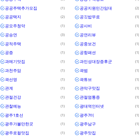
공공주택추가모집
공공지원민간임대
1
2
공공택지
공깃밥무료
2
1
공모주청약
공사비
1
1
공승연
공연리뷰
3
1
공적주택
공중보건
1
1
공증
공항패션
1
1
과메기맛집
과민성대장증후군
1
1
과천주암
곽범
1
1
곽선영
곽튜브
1
1
관계
관악구맛집
1
1
관절건강
관절염통증
1
1
관찰예능
광대역인터넷
1
1
광주1호선
광주7미
1
1
광주가볼만한곳
광주남구
1
1
광주로컬맛집
광주맛집
1
1