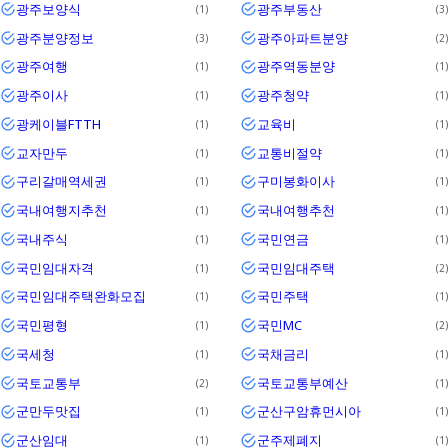
광주보양식
광주부동산
1
3
광주분양정보
광주아파트분양
3
2
광주여행
광주역동분양
1
1
광주이사
광주청약
1
1
광케이블FTTH
교육비
1
1
교자만두
교통비절약
1
1
구리갈매역세권
구미봉화이사
1
1
국내여행지추천
국내여행추천
1
1
국내주식
국민연금
1
1
국민임대자격
국민임대주택
1
2
국민임대주택완화모집
국민주택
1
1
국민평형
국민MC
1
2
국세청
국채금리
1
1
국토교통부
국토교통부예산
2
1
군만두맛집
군산구암휴먼시아
1
1
군산임대
군주제폐지
1
1