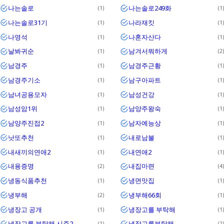
나는솔로
나는솔로249화
1
1
나는솔로31기
나라재킷
1
1
나영석
나혼자산다
1
1
날봐귀순
남겨서뭐하게
1
2
남경주
남경주근황
1
1
남경주기소
남구아파트
1
1
남녀공용모자
남성건강
1
1
남성암1위
남양주왕숙
1
1
남양주진접2
남자예능상
1
1
낫또추천
내로남불
1
1
내새끼의연애2
내연애2
1
1
내용증명
내집마련
2
4
냉동식품추천
냉면맛집
1
1
냉부해
냉부해66회
2
1
냉장고 공개
냉장고를 부탁해
1
1
냉장고를 부탁해 시즌2
냉장고를부탁해
1
2