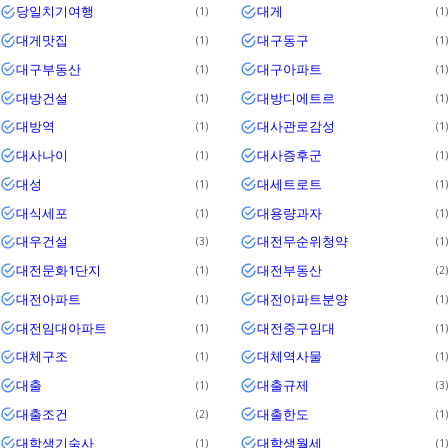
당일치기여행
대게
1
1
대게맛집
대구동구
1
1
대구부동산
대구아파트
1
1
대방건설
대방디에트르
1
1
대방역
대사관로감성
1
1
대사나이
대사증후군
1
1
대성
대세트로트
1
1
대식세포
대용량과자
1
1
대우건설
대전무순위청약
3
1
대전문화1단지
대전부동산
1
2
대전아파트
대전아파트분양
1
1
대전임대아파트
대전중구임대
1
1
대체구조
대체역사물
1
1
대출
대출규제
1
3
대출조건
대출한도
2
1
대학생기숙사
대학생월세
1
1