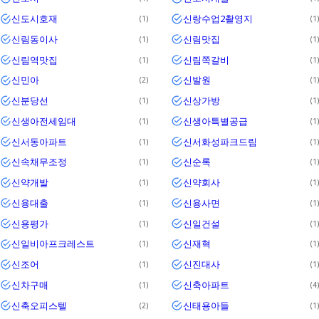
신도시호재
신랑수업2촬영지
1
1
신림동이사
신림맛집
1
1
신림역맛집
신림쪽갈비
1
1
신민아
신발원
2
1
신분당선
신상가방
1
1
신생아전세임대
신생아특별공급
1
1
신서동아파트
신서화성파크드림
1
1
신속채무조정
신순록
1
1
신약개발
신약회사
1
1
신용대출
신용사면
1
1
신용평가
신일건설
1
1
신일비아프크레스트
신재혁
1
1
신조어
신진대사
1
1
신차구매
신축아파트
1
4
신축오피스텔
신태용아들
2
1