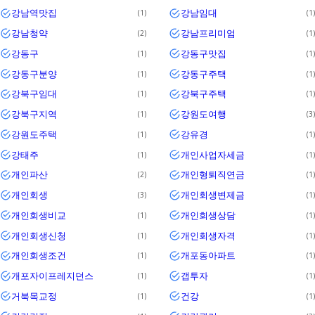
강남역맛집
강남임대
1
1
강남청약
강남프리미엄
2
1
강동구
강동구맛집
1
1
강동구분양
강동구주택
1
1
강북구임대
강북구주택
1
1
강북구지역
강원도여행
1
3
강원도주택
강유경
1
1
강태주
개인사업자세금
1
1
개인파산
개인형퇴직연금
2
1
개인회생
개인회생변제금
3
1
개인회생비교
개인회생상담
1
1
개인회생신청
개인회생자격
1
1
개인회생조건
개포동아파트
1
1
개포자이프레지던스
갭투자
1
1
거북목교정
건강
1
1