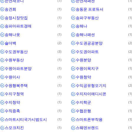
손연재코디
손연재패션
1
1
송건희
송동운 프로듀서
1
1
송정시장맛집
송파구부동산
1
1
송파아파트경매
송해나
1
1
송해나옷
송해나패션
1
1
숄더백
수도권공공분양
2
2
수도권부동산
수도권아파트
3
2
수원부동산
수원분양
1
1
수원아파트분양
수원이목지구
1
1
수원이사
수원청약
1
1
수원행복주택
수익공유형모기지
1
2
수지구청역
수지자이애디시온
1
1
수지청약
수지학군
1
1
수직증축
수협은행
1
1
스마트시티국가시범도시
스마트폰부작용
1
1
스모크치킨
스웨덴브랜드
1
1