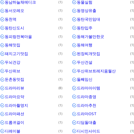
동남하늘채에디크
동물실험
1
1
동서오레오
동영상유출
1
1
동천역
동탄국민임대
1
1
동탄신도시
동탄입주
1
1
동피랑전복마을
동해가볼만한곳
1
1
동해맛집
동해여행
1
1
돼지고기맛집
된장찌개맛집
1
1
두뇌건강
두산건설
1
1
두산위브
두산위브트레지움월산
1
1
둔촌동맛집
둘째임신
1
1
드라마리뷰
드라마아이템
8
1
드라마요약
드라마종영
1
1
드라마촬영지
드라마추천
1
1
드라마패션
드라마OST
1
1
드롭귀걸이
디딤돌대출
1
1
디레이블
디시인사이드
1
1