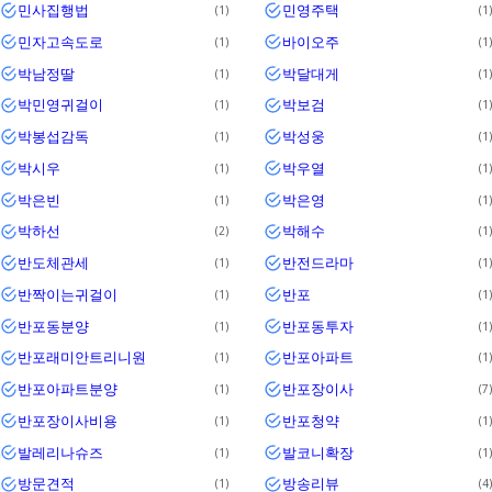
민사집행법
민영주택
1
1
민자고속도로
바이오주
1
1
박남정딸
박달대게
1
1
박민영귀걸이
박보검
1
1
박봉섭감독
박성웅
1
1
박시우
박우열
1
1
박은빈
박은영
1
1
박하선
박해수
2
1
반도체관세
반전드라마
1
1
반짝이는귀걸이
반포
1
1
반포동분양
반포동투자
1
1
반포래미안트리니원
반포아파트
1
1
반포아파트분양
반포장이사
1
7
반포장이사비용
반포청약
1
1
발레리나슈즈
발코니확장
1
1
방문견적
방송리뷰
1
4