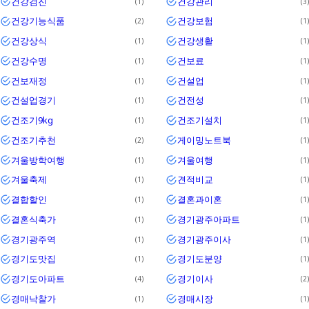
건강검진
건강관리
1
3
건강기능식품
건강보험
2
1
건강상식
건강생활
1
1
건강수명
건보료
1
1
건보재정
건설업
1
1
건설업경기
건전성
1
1
건조기9kg
건조기설치
1
1
건조기추천
게이밍노트북
2
1
겨울방학여행
겨울여행
1
1
겨울축제
견적비교
1
1
결합할인
결혼과이혼
1
1
결혼식축가
경기광주아파트
1
1
경기광주역
경기광주이사
1
1
경기도맛집
경기도분양
1
1
경기도아파트
경기이사
4
2
경매낙찰가
경매시장
1
1