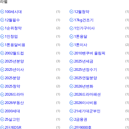
라벨
Textrim
100세시대
12월청약
1
1
Iglo
12월필수
17kg건조기
1
1
1순위청약
1인가구이사
2
1
1인창업
1톤용달
1
1
1톤용달비용
1톤이사
1
2
2002월드컵
2010밴쿠버 올림픽
1
1
2025년분양
2025년세금
3
1
2025년이사
2025년정수기
1
1
2025분양
2025연말분양
3
1
2025청약
2026년변화
2
1
2026드라마
2026드라마패션
1
1
2026부동산
2026이사비용
1
1
2030세대
21세기대군부인
1
5
25살고민
2금융권
1
1
2단계DSR
2만9000호
1
1