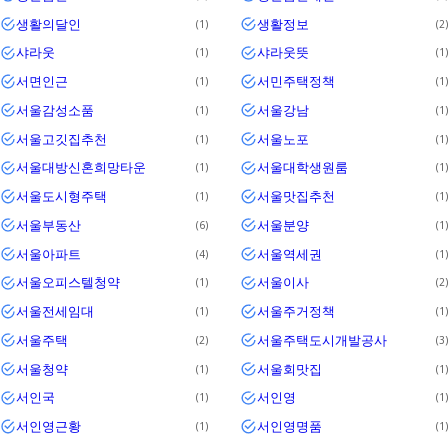
생활의달인
생활정보
1
2
샤라웃
샤라웃뜻
1
1
서면인근
서민주택정책
1
1
서울감성소품
서울강남
1
1
서울고깃집추천
서울노포
1
1
서울대방신혼희망타운
서울대학생원룸
1
1
서울도시형주택
서울맛집추천
1
1
서울부동산
서울분양
6
1
서울아파트
서울역세권
4
1
서울오피스텔청약
서울이사
1
2
서울전세임대
서울주거정책
1
1
서울주택
서울주택도시개발공사
2
3
서울청약
서울회맛집
1
1
서인국
서인영
1
1
서인영근황
서인영명품
1
1