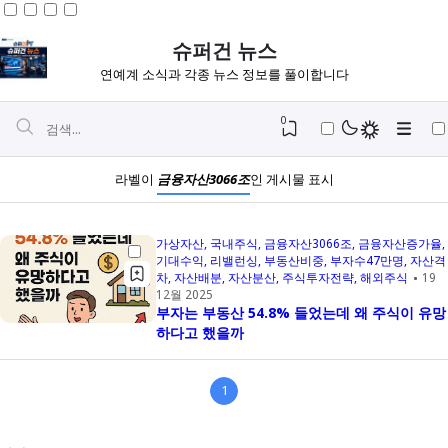
슈퍼건 뉴스
연예계 소식과 각종 뉴스 정보를 풀이합니다
0
라벨이
금융자산3066조
인 게시물 표시
가상자산
국내주식
금융자산3066조
금융자산증가율
기대수익
리밸런싱
부동산비중
부자수47만명
자산격
차
자산배분
자산분산
주식투자전략
해외주식
19
12월 2025
부자는 부동산 54.8% 들었는데 왜 주식이 유망
하다고 했을까
1
Igniplex
Fiksioner