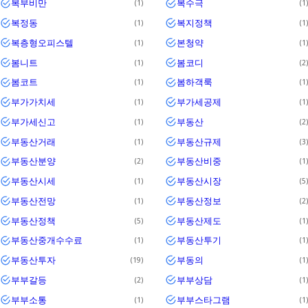
복부비만
복수극
1
1
복정동
복지정책
1
1
복층형오피스텔
본청약
1
1
봄니트
봄코디
1
2
봄코트
봄하객룩
1
1
부가가치세
부가세공제
1
1
부가세신고
부동산
1
2
부동산거래
부동산규제
1
3
부동산분양
부동산비중
2
1
부동산시세
부동산시장
1
5
부동산전망
부동산정보
1
2
부동산정책
부동산제도
5
1
부동산중개수수료
부동산투기
1
1
부동산투자
부동의
19
1
부부갈등
부부상담
2
1
부부소통
부부스타그램
1
1