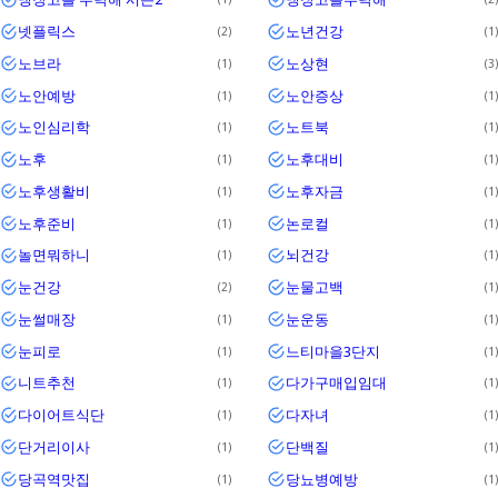
넷플릭스
노년건강
2
1
노브라
노상현
1
3
노안예방
노안증상
1
1
노인심리학
노트북
1
1
노후
노후대비
1
1
노후생활비
노후자금
1
1
노후준비
논로컬
1
1
놀면뭐하니
뇌건강
1
1
눈건강
눈물고백
2
1
눈썰매장
눈운동
1
1
눈피로
느티마을3단지
1
1
니트추천
다가구매입임대
1
1
다이어트식단
다자녀
1
1
단거리이사
단백질
1
1
당곡역맛집
당뇨병예방
1
1