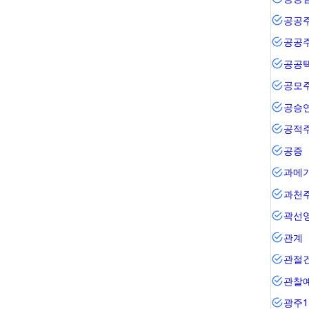
공공
공공
공공
공모
공승
공적
공증
과메
과천
곽선
관계
관절
관찰
광주