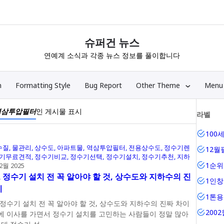
슈퍼건 뉴스
연예계 소식과 각종 뉴스 정보를 풀이합니다
n
Formatting Style
Bug Report
Other Theme
Menu
역삼투압필터
인 게시물 표시
라벨
100
수질
물관리
상수도
아파트물
역삼투압필터
전용상수도
정수기렌
12월
기무료견적
정수기비교
정수기선택
정수기설치
정수기추천
지하
1순
12월 2025
 정수기 설치 전 꼭 알아야 할 것, 상수도와 지하수의 진
1인창
이
1톤
정수기 설치 전 꼭 알아야 할 것, 상수도와 지하수의 진짜 차이
200
에 이사를 가면서 정수기 설치를 고민하는 사람들이 정말 많아