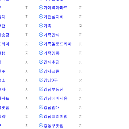
류
가야역아파트
1
1
설치
가전설치비
1
1
추천
가족
1
2
간송금
가족간식
1
1
드라마
가족멜로드라마
2
1
여행
가족영화
2
1
역
간식추천
1
1
안주
감사표현
1
1
숙소
강남3구
1
2
교자
강남부동산
1
1
아파트
강남에버시움
1
1
역맛집
강남임대
1
1
청약
강남프리미엄
2
1
구
강동구맛집
1
1