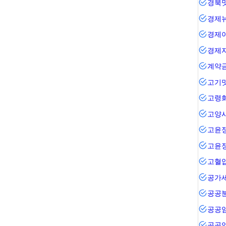
경북
경제
경제
경제
계약
고기
고령
고양
고윤
고윤
고혈
공가
공공
공공
공공