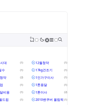
0
세시대
12월청약
1
1
필수
17kg건조기
1
1
위청약
1인가구이사
2
1
업
1톤용달
1
1
용달비용
1톤이사
1
2
2월드컵
2010밴쿠버 올림픽
1
1