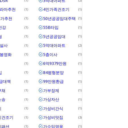
DSR
3억대아파트
1
2
드라마추천
4인가족건조기
1
1
메가추천
50년공공임대주택
1
1
건강
55B타입
1
1
형
5년공공임대
1
1
건설사
5억대아파트
1
2
개봉영화
5층이사
1
1
6억9379만원
1
1
입
84평형분양
1
1
공급대책
99만원환급
1
1
부채
가부장제
1
1
소송
가상자산
1
1
비
가성비간식
1
1
비건조기
가성비맛집
1
3
비패션
가수임영웅
1
1