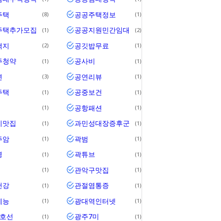
주택
공공주택정보
8
1
주택추가모집
공공지원민간임대
1
2
택지
공깃밥무료
2
1
주청약
공사비
1
1
연
공연리뷰
3
1
주택
공중보건
1
1
공항패션
1
1
기맛집
과민성대장증후군
1
1
주암
곽범
1
1
영
곽튜브
1
1
관악구맛집
1
1
건강
관절염통증
1
1
예능
광대역인터넷
1
1
1호선
광주7미
1
1