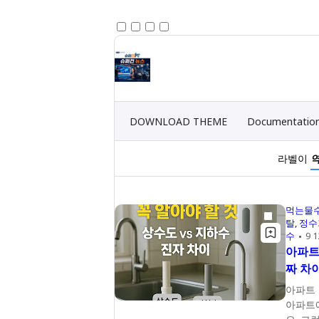
DOWNLOAD THEME
Documentatio
라벨이
먹는물
탈
정수
수
9 
아파트
짜 차
아파트 
아파트