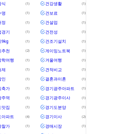
상식
건강생활
1
1
수명
건보료
1
1
재정
건설업
1
1
업경기
건전성
1
1
9kg
건조기설치
1
1
기추천
게이밍노트북
2
1
방학여행
겨울여행
1
1
축제
견적비교
1
1
할인
결혼과이혼
1
1
식축가
경기광주아파트
1
1
광주역
경기광주이사
1
1
도맛집
경기도분양
1
1
도아파트
경기이사
4
2
낙찰가
경매시장
1
1