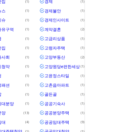
맛집
경제
1
1
뉴스
경제불안
1
1
이슈
경제인사이트
1
1
자유구역
계약결혼
1
2
금
고금리상품
1
1
맛집
고령자주택
1
1
화사회
고양부동산
1
2
시청약
고양원당e편한세상
1
1
정
고윤정스타일
1
1
정패션
고촌읍아파트
1
1
압
골든골
1
1
세대분양
공공기숙사
1
1
분양
공공분양주택
13
1
임대
공공임대주택
4
9
임대주택청약
공공임대청약
1
1