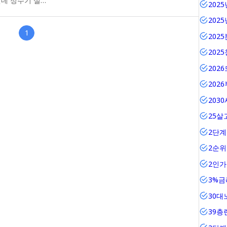
런데 정수기 설…
202
202
1
202
202
202
202
203
25살
2단계
2순
2인
3%금
30대
39층