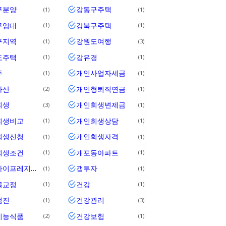
구분양
강동구주택
1
1
구임대
강북구주택
1
1
구지역
강원도여행
1
3
도주택
강유경
1
1
주
개인사업자세금
1
1
파산
개인형퇴직연금
2
1
회생
개인회생변제금
3
1
회생비교
개인회생상담
1
1
회생신청
개인회생자격
1
1
회생조건
개포동아파트
1
1
개포자이프레지던스
갭투자
1
1
목교정
건강
1
1
검진
건강관리
1
3
기능식품
건강보험
2
1