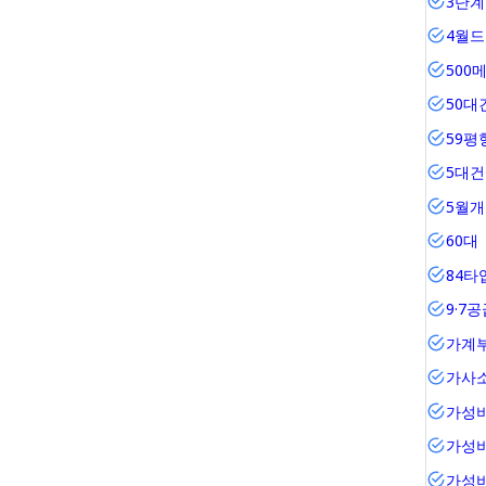
3단계
4월
500
50대
59평
5대
5월
60대
84타
9·7
가계
가사
가성
가성
가성