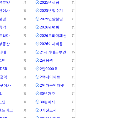
5년분양
2025년세금
3
1
5년이사
2025년정수기
1
1
5분양
2025연말분양
3
1
5청약
2026년변화
2
1
6드라마
2026드라마패션
1
1
6부동산
2026이사비용
1
1
0세대
21세기대군부인
1
5
고민
2금융권
1
1
DSR
2만9000호
1
1
위청약
2억대아파트
2
1
가구이사
2인가구인터넷
1
1
리
30년거주
1
1
노안
30평이사
1
1
랜드마크
3기신도시
1
1