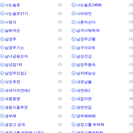
나는솔로
나는솔로249화
1
1
나는솔로31기
나라재킷
1
1
나영석
나혼자산다
1
1
날봐귀순
남겨서뭐하게
1
2
남경주
남경주근황
1
1
남경주기소
남구아파트
1
1
남녀공용모자
남성건강
1
1
남성암1위
남양주왕숙
1
1
남양주진접2
남자예능상
1
1
낫또추천
내로남불
1
1
내새끼의연애2
내연애2
1
1
내용증명
내집마련
2
4
냉동식품추천
냉면맛집
1
1
냉부해
냉부해66회
2
1
냉장고 공개
냉장고를 부탁해
1
1
냉장고를 부탁해 시즌2
냉장고를부탁해
1
2