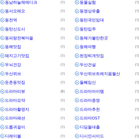
동남하늘채에디크
동물실험
1
1
동서오레오
동영상유출
1
1
동천역
동탄국민임대
1
1
동탄신도시
동탄입주
1
1
동피랑전복마을
동해가볼만한곳
1
1
동해맛집
동해여행
1
1
돼지고기맛집
된장찌개맛집
1
1
두뇌건강
두산건설
1
1
두산위브
두산위브트레지움월산
1
1
둔촌동맛집
둘째임신
1
1
드라마리뷰
드라마아이템
8
1
드라마요약
드라마종영
1
1
드라마촬영지
드라마추천
1
1
드라마패션
드라마OST
1
1
드롭귀걸이
디딤돌대출
1
1
디레이블
디시인사이드
1
1