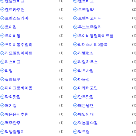
렌탈료비교
렌트비교
1
1
렌트카추천
로또청약
1
2
로맨스드라마
로맨틱코미디
4
1
로이킴
루보브주얼리
1
1
루이비통
루이비통딜라이트풀
3
1
루이비통주얼리
리더스시티5블록
1
1
리모델링아파트
리밸런싱
1
1
리스비교
리얼하우스
1
1
리정
리츠사업
1
1
릴레브루
마용성
1
1
마이크로바이옴
마케터고민
1
1
막회맛집
만두맛집
1
1
매기강
매운냉면
1
1
매운음식추천
매입임대
1
1
맥주안주
먹는물수질
1
1
먹방촬영지
먹트립
1
1