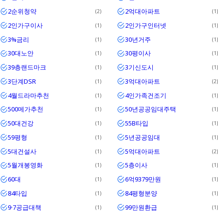
2순위청약
2억대아파트
2
1
2인가구이사
2인가구인터넷
1
1
3%금리
30년거주
1
1
30대노안
30평이사
1
1
39층랜드마크
3기신도시
1
1
3단계DSR
3억대아파트
1
2
4월드라마추천
4인가족건조기
1
1
500메가추천
50년공공임대주택
1
1
50대건강
55B타입
1
1
59평형
5년공공임대
1
1
5대건설사
5억대아파트
1
2
5월개봉영화
5층이사
1
1
60대
6억9379만원
1
1
84타입
84평형분양
1
1
9·7공급대책
99만원환급
1
1