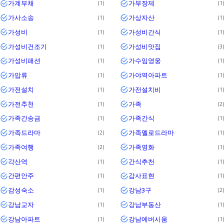
가계부채
가부장제
1
1
가사소송
가상자산
1
1
가성비
가성비간식
1
1
가성비건조기
가성비맛집
1
3
가성비패션
가수임영웅
1
1
가압류
가야역아파트
1
1
가전설치
가전설치비
1
1
가전추천
가족
1
2
가족간송금
가족간식
1
1
가족드라마
가족멜로드라마
2
1
가족여행
가족영화
2
1
각산역
간식추천
1
1
간편안주
감사표현
1
1
감성숙소
강남3구
1
2
강남교자
강남부동산
1
1
강남아파트
강남에버시움
1
1