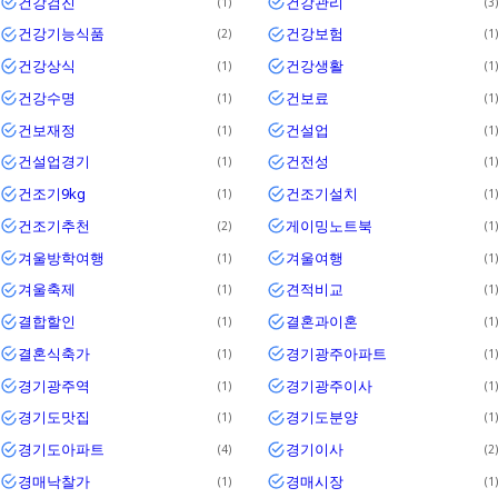
건강검진
건강관리
1
3
건강기능식품
건강보험
2
1
건강상식
건강생활
1
1
건강수명
건보료
1
1
건보재정
건설업
1
1
건설업경기
건전성
1
1
건조기9kg
건조기설치
1
1
건조기추천
게이밍노트북
2
1
겨울방학여행
겨울여행
1
1
겨울축제
견적비교
1
1
결합할인
결혼과이혼
1
1
결혼식축가
경기광주아파트
1
1
경기광주역
경기광주이사
1
1
경기도맛집
경기도분양
1
1
경기도아파트
경기이사
4
2
경매낙찰가
경매시장
1
1