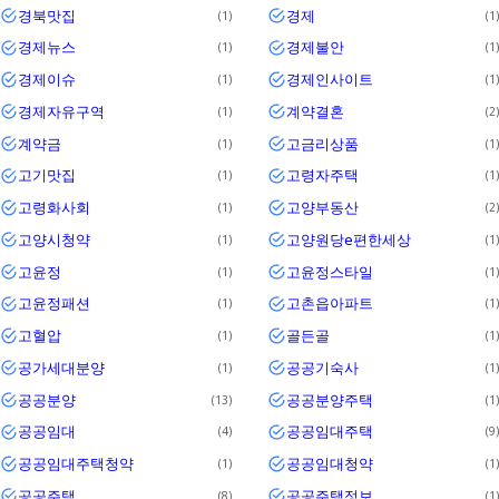
경북맛집
경제
1
1
경제뉴스
경제불안
1
1
경제이슈
경제인사이트
1
1
경제자유구역
계약결혼
1
2
계약금
고금리상품
1
1
고기맛집
고령자주택
1
1
고령화사회
고양부동산
1
2
고양시청약
고양원당e편한세상
1
1
고윤정
고윤정스타일
1
1
고윤정패션
고촌읍아파트
1
1
고혈압
골든골
1
1
공가세대분양
공공기숙사
1
1
공공분양
공공분양주택
13
1
공공임대
공공임대주택
4
9
공공임대주택청약
공공임대청약
1
1
공공주택
공공주택정보
8
1