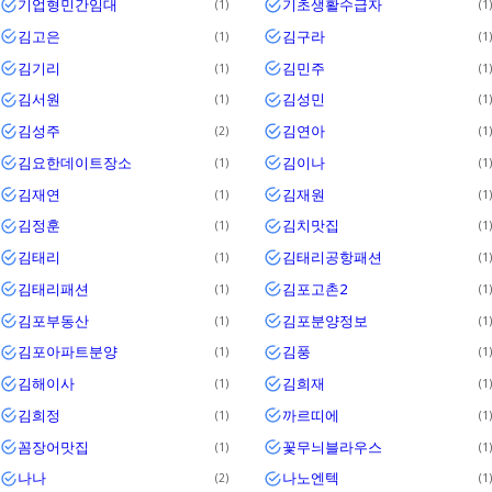
기업형민간임대
기초생활수급자
1
1
김고은
김구라
1
1
김기리
김민주
1
1
김서원
김성민
1
1
김성주
김연아
2
1
김요한데이트장소
김이나
1
1
김재연
김재원
1
1
김정훈
김치맛집
1
1
김태리
김태리공항패션
1
1
김태리패션
김포고촌2
1
1
김포부동산
김포분양정보
1
1
김포아파트분양
김풍
1
1
김해이사
김희재
1
1
김희정
까르띠에
1
1
꼼장어맛집
꽃무늬블라우스
1
1
나나
나노엔텍
2
1