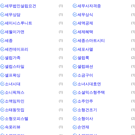
세무법인설립요건
세무사자격증
1
1
세무상담
세무상식
1
1
세미시스루니트
세액공제
1
1
세월이가면
세제혜택
1
1
세종
세종스마트시티
1
1
세컨데이프리
세포사멸
1
1
셀럽가족
셀럽룩
1
2
셀럽스타일
셀럽패션
1
1
셀프왁싱
소금구이
1
1
소녀시대
소녀시대효연
1
1
소니픽쳐스
소셜믹스형주택
1
1
소액임차인
소주안주
1
1
소태동맛집
소형건조기
1
1
소형오피스텔
소형이사
1
2
속옷리뷰
손연재
1
1