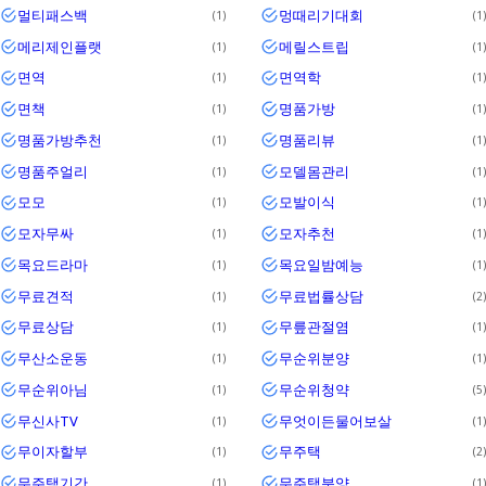
멀티패스백
멍때리기대회
1
1
메리제인플랫
메릴스트립
1
1
면역
면역학
1
1
면책
명품가방
1
1
명품가방추천
명품리뷰
1
1
명품주얼리
모델몸관리
1
1
모모
모발이식
1
1
모자무싸
모자추천
1
1
목요드라마
목요일밤예능
1
1
무료견적
무료법률상담
1
2
무료상담
무릎관절염
1
1
무산소운동
무순위분양
1
1
무순위아님
무순위청약
1
5
무신사TV
무엇이든물어보살
1
1
무이자할부
무주택
1
2
무주택기간
무주택분양
1
1