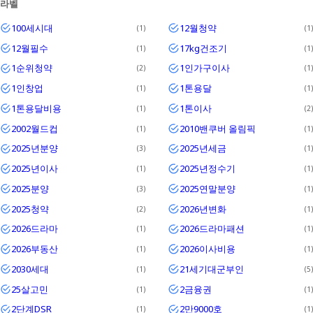
라벨
Textrim
100세시대
12월청약
1
1
Iglo
12월필수
17kg건조기
1
1
1순위청약
1인가구이사
2
1
1인창업
1톤용달
1
1
1톤용달비용
1톤이사
1
2
2002월드컵
2010밴쿠버 올림픽
1
1
2025년분양
2025년세금
3
1
2025년이사
2025년정수기
1
1
2025분양
2025연말분양
3
1
2025청약
2026년변화
2
1
2026드라마
2026드라마패션
1
1
2026부동산
2026이사비용
1
1
2030세대
21세기대군부인
1
5
25살고민
2금융권
1
1
2단계DSR
2만9000호
1
1