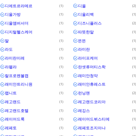
디에트르라메르
디올
1
2
디올가방
디올리백
1
1
디올앰버서더
디즈니플러스
1
2
디지털헬스케어
따뜻한말
1
1
딸
뜬뜬
1
1
라도
라미란
1
1
라미란이레
라이프케어
1
1
라펠라
란셋류머티스학
1
1
랄프로렌볼캡
래미안청약
1
1
래미안트리니원
래미안휴레스트
1
1
랩니트
런닝맨
1
2
레고랜드
레고랜드코리아
1
1
레고랜드호텔
레깅스
1
1
레이어드룩
레이어드뷔스티에
1
1
레페토
레페토조지아나
1
1