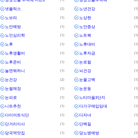
넷플릭스
노년건강
2
1
노브라
노상현
1
3
노안예방
노안증상
1
1
노인심리학
노트북
1
1
노후
노후대비
1
1
노후생활비
노후자금
1
1
노후준비
논로컬
1
1
놀면뭐하니
뇌건강
1
1
눈건강
눈물고백
2
1
눈썰매장
눈운동
1
1
눈피로
느티마을3단지
1
1
니트추천
다가구매입임대
1
1
다이어트식단
다자녀
1
1
단거리이사
단백질
1
1
당곡역맛집
당뇨병예방
1
1