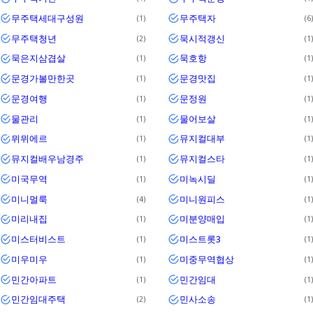
무주택세대구성원
무주택자
1
6
무주택청년
묵시적갱신
2
1
묵은지삼겹살
묵호항
1
1
문경가볼만한곳
문경맛집
1
1
문경여행
문정원
1
1
물관리
물어보살
1
1
뮈뮈에르
뮤지컬대부
1
1
뮤지컬배우남경주
뮤지컬스타
1
1
미국무역
미녹시딜
1
1
미니멀룩
미니원피스
4
1
미리내집
미분양매입
1
1
미스터비스트
미스트롯3
1
1
미우미우
미중무역협상
1
1
민간아파트
민간임대
1
1
민간임대주택
민사소송
2
1