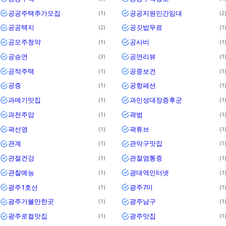
공공주택추가모집
공공지원민간임대
1
2
공공택지
공깃밥무료
2
1
공모주청약
공사비
1
1
공승연
공연리뷰
3
1
공적주택
공중보건
1
1
공증
공항패션
1
1
과메기맛집
과민성대장증후군
1
1
과천주암
곽범
1
1
곽선영
곽튜브
1
1
관계
관악구맛집
1
1
관절건강
관절염통증
1
1
관찰예능
광대역인터넷
1
1
광주1호선
광주7미
1
1
광주가볼만한곳
광주남구
1
1
광주로컬맛집
광주맛집
1
1