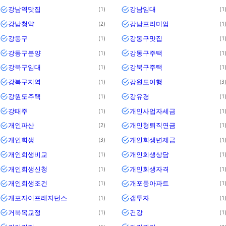
강남역맛집
강남임대
1
1
강남청약
강남프리미엄
2
1
강동구
강동구맛집
1
1
강동구분양
강동구주택
1
1
강북구임대
강북구주택
1
1
강북구지역
강원도여행
1
3
강원도주택
강유경
1
1
강태주
개인사업자세금
1
1
개인파산
개인형퇴직연금
2
1
개인회생
개인회생변제금
3
1
개인회생비교
개인회생상담
1
1
개인회생신청
개인회생자격
1
1
개인회생조건
개포동아파트
1
1
개포자이프레지던스
갭투자
1
1
거북목교정
건강
1
1