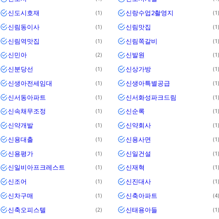
신도시호재
신랑수업2촬영지
1
1
신림동이사
신림맛집
1
1
신림역맛집
신림쪽갈비
1
1
신민아
신발원
2
1
신분당선
신상가방
1
1
신생아전세임대
신생아특별공급
1
1
신서동아파트
신서화성파크드림
1
1
신속채무조정
신순록
1
1
신약개발
신약회사
1
1
신용대출
신용사면
1
1
신용평가
신일건설
1
1
신일비아프크레스트
신재혁
1
1
신조어
신진대사
1
1
신차구매
신축아파트
1
4
신축오피스텔
신태용아들
2
1