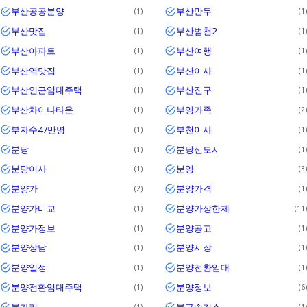
부산공공분양
부산만두
1
1
부산맛집
부산범천2
1
1
부산아파트
부산여행
1
1
부산역맛집
부산이사
1
1
부산인근임대주택
부산진구
1
1
부산차이나타운
부양가족
1
2
부자수47만명
부천이사
1
1
분당
분당신도시
1
1
분당이사
분양
1
3
분양가
분양가격
2
1
분양가비교
분양가상한제
1
11
분양가정보
분양공고
1
1
분양상담
분양시장
1
1
분양일정
분양전환임대
1
1
분양전환임대주택
분양정보
1
6
불가리
불구속기소
1
1