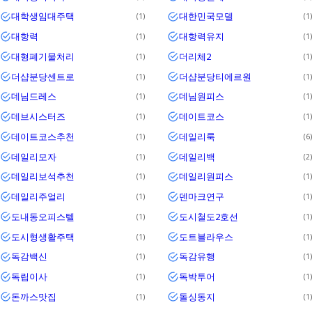
대학생임대주택
대한민국모델
1
1
대항력
대항력유지
1
1
대형폐기물처리
더리체2
1
1
더샵분당센트로
더샵분당티에르원
1
1
데님드레스
데님원피스
1
1
데브시스터즈
데이트코스
1
1
데이트코스추천
데일리룩
1
6
데일리모자
데일리백
1
2
데일리보석추천
데일리원피스
1
1
데일리주얼리
덴마크연구
1
1
도내동오피스텔
도시철도2호선
1
1
도시형생활주택
도트블라우스
1
1
독감백신
독감유행
1
1
독립이사
독박투어
1
1
돈까스맛집
돌싱동지
1
1