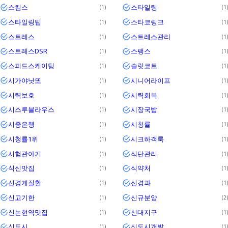
스킴스
스타일링
1
1
스타일링팁
스타코링크
1
1
스트레스
스트레스관리
1
1
스트레스DSR
스팽스
1
1
스피드스케이팅
슬릿코트
1
1
시가야낫또
시니어라이프
1
1
시력보호
시력회복
1
1
시스루블라우스
시장국밥
1
1
시중은행
시청률
1
1
시청률1위
시크하객룩
1
1
시험관아기
식단관리
1
1
식신맛집
식약처
1
1
신경계질환
신경과
1
1
신고기한
신규분양
1
2
신논현역맛집
신대지구
1
1
신도시
신도시개발
1
1