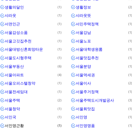
생활의달인
생활정보
1
2
샤라웃
샤라웃뜻
1
1
서면인근
서민주택정책
1
1
서울감성소품
서울강남
1
1
서울고깃집추천
서울노포
1
1
서울대방신혼희망타운
서울대학생원룸
1
1
서울도시형주택
서울맛집추천
1
1
서울부동산
서울분양
6
1
서울아파트
서울역세권
4
1
서울오피스텔청약
서울이사
1
2
서울전세임대
서울주거정책
1
1
서울주택
서울주택도시개발공사
2
3
서울청약
서울회맛집
1
1
서인국
서인영
1
1
서인영근황
서인영명품
1
1