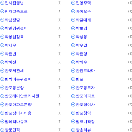
민사집행법
민영주택
1
1
민자고속도로
바이오주
1
1
박남정딸
박달대게
1
1
박민영귀걸이
박보검
1
1
박봉섭감독
박성웅
1
1
박시우
박우열
1
1
박은빈
박은영
1
1
박하선
박해수
2
1
반도체관세
반전드라마
1
1
반짝이는귀걸이
반포
1
1
반포동분양
반포동투자
1
1
반포래미안트리니원
반포아파트
1
1
반포아파트분양
반포장이사
1
7
반포장이사비용
반포청약
1
1
발레리나슈즈
발코니확장
1
1
방문견적
방송리뷰
1
4