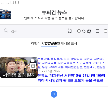
슈퍼건 뉴스
연예계 소식과 각종 뉴스 정보를 풀이합니다
0
라벨이
서인영근황
인 게시물 표시
눈물고백
돌싱동지
모모
방송리뷰
서인영
서인영근
황
서인영명품
서인영유튜브
서인영절친
연예인근
황
우정
유튜브리뷰
이태원편집숍
찐친케미
현실친
구
29 5월 2026
유튜브 '개과천선 서인영' 5월 27일 편! 100억
의리녀 서인영과 찐베프 모모의 눈물 폭로전
1
Igniplex
Fiksioner