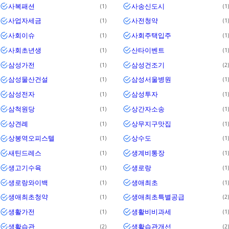
사복패션
사송신도시
1
1
사업자세금
사전청약
1
1
사회이슈
사회주택입주
1
1
사회초년생
산타이벤트
1
1
삼성가전
삼성건조기
1
2
삼성물산건설
삼성서울병원
1
1
삼성전자
삼성투자
1
1
삼척원당
상간자소송
1
1
상견례
상무지구맛집
1
1
상봉역오피스텔
상수도
1
1
새틴드레스
생계비통장
1
1
생고기수육
생로랑
1
1
생로랑와이백
생애최초
1
1
생애최초청약
생애최초특별공급
1
2
생활가전
생활비비과세
1
1
생활습관
생활습관개선
2
2