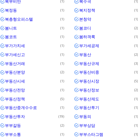
복부비만
복수극
1
1
복정동
복지정책
1
1
복층형오피스텔
본청약
1
1
봄니트
봄코디
1
2
봄코트
봄하객룩
1
1
부가가치세
부가세공제
1
1
부가세신고
부동산
1
2
부동산거래
부동산규제
1
3
부동산분양
부동산비중
2
1
부동산시세
부동산시장
1
5
부동산전망
부동산정보
1
2
부동산정책
부동산제도
5
1
부동산중개수수료
부동산투기
1
1
부동산투자
부동의
19
1
부부갈등
부부상담
2
1
부부소통
부부스타그램
1
1