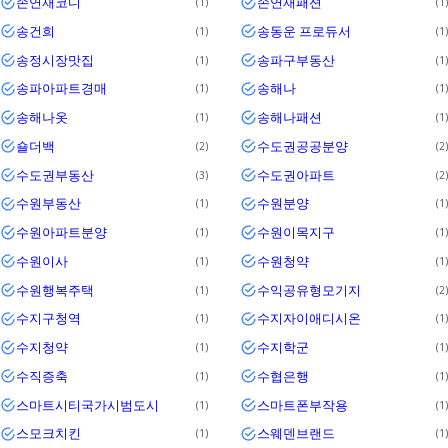
손연재코디
손연재패션
1
1
송건희
송동운 프로듀서
1
1
송정시장맛집
송파구부동산
1
1
송파아파트경매
송해나
1
1
송해나옷
송해나패션
1
1
숄더백
수도권공공분양
2
2
수도권부동산
수도권아파트
3
2
수원부동산
수원분양
1
1
수원아파트분양
수원이목지구
1
1
수원이사
수원청약
1
1
수원행복주택
수익공유형모기지
1
2
수지구청역
수지자이애디시온
1
1
수지청약
수지학군
1
1
수직증축
수협은행
1
1
스마트시티국가시범도시
스마트폰부작용
1
1
스모크치킨
스웨덴브랜드
1
1