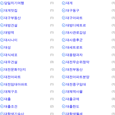
당일치기여행
대게
1
1
대게맛집
대구동구
1
1
대구부동산
대구아파트
1
1
대방건설
대방디에트르
1
1
대방역
대사관로감성
1
1
대사나이
대사증후군
1
1
대성
대세트로트
1
1
대식세포
대용량과자
1
1
대우건설
대전무순위청약
3
1
대전문화1단지
대전부동산
1
2
대전아파트
대전아파트분양
1
1
대전임대아파트
대전중구임대
1
1
대체구조
대체역사물
1
1
대출
대출규제
1
3
대출조건
대출한도
2
1
대학생기숙사
대학생월세
1
1