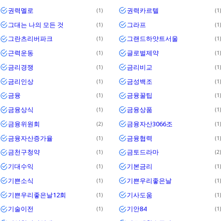
권력멜로
권력카르텔
1
1
그대는 나의 모든 것
그라프
1
1
그란츠리버파크
그랜드하얏트서울
1
1
근력운동
글로벌제약
1
1
금리경쟁
금리비교
1
1
금리인상
금성백조
1
1
금융
금융꿀팁
1
1
금융상식
금융상품
1
1
금융위원회
금융자산3066조
2
1
금융자산증가율
금융협력
1
1
금천구청약
금토드라마
1
2
기대수익
기본금리
1
1
기쁜소식
기쁜우리좋은날
1
1
기쁜우리좋은날12회
기사도움
1
1
기술이전
기안84
1
1