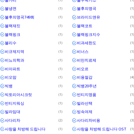
불냉면
불후의명곡
1
1
불후의명곡749회
브라이드앤유
1
1
블랙재킷
블랙코트
1
1
블랙핑크
블랙핑크지수
1
1
블리수
비과세한도
1
1
비규제지역
비너스
1
1
비뇨의학과
비만치료제
1
1
비아파트
비오르
1
1
비오맘
비용절감
1
4
빅뱅
빅뱅20주년
1
1
빅토리아시크릿
빈티지명품
1
1
빈티지워싱
빌라선택
1
1
빌라임대
빙속여제
1
1
사다리차
사다리차비용
2
3
사랑을 처방해 드립니다
사랑을 처방해 드립니다 OST
1
1