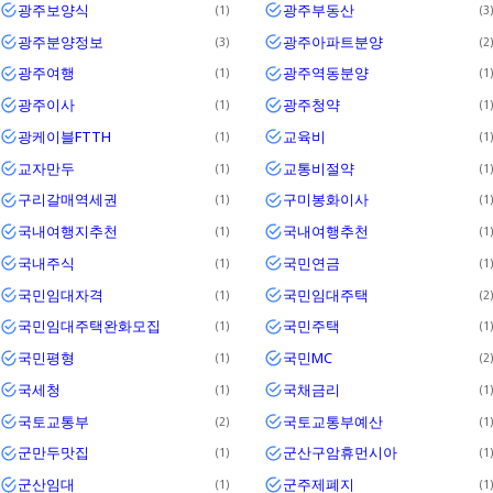
광주보양식
광주부동산
1
3
광주분양정보
광주아파트분양
3
2
광주여행
광주역동분양
1
1
광주이사
광주청약
1
1
광케이블FTTH
교육비
1
1
교자만두
교통비절약
1
1
구리갈매역세권
구미봉화이사
1
1
국내여행지추천
국내여행추천
1
1
국내주식
국민연금
1
1
국민임대자격
국민임대주택
1
2
국민임대주택완화모집
국민주택
1
1
국민평형
국민MC
1
2
국세청
국채금리
1
1
국토교통부
국토교통부예산
2
1
군만두맛집
군산구암휴먼시아
1
1
군산임대
군주제폐지
1
1