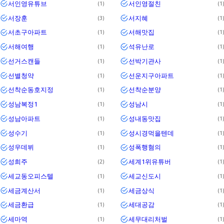
서인영유튜브
서인영절친
1
1
서장훈
서지혜
3
1
서초구아파트
서해맛집
1
1
서해여행
석유난로
1
1
선거스캔들
선박기관사
1
1
선별청약
선운지구아파트
1
1
선착순동호지정
선착순분양
1
1
성남복정1
성남시
1
1
성남아파트
성내동맛집
1
1
성수기
성시경먹을텐데
1
1
성우데뷔
성폭행혐의
1
1
성희주
세계1위유튜버
2
1
세교동오피스텔
세교신도시
1
1
세금계산서
세금상식
1
1
세금환급
세대공감
1
1
세마역
세무대리처벌
1
1