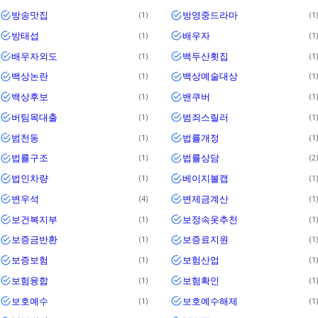
방송맛집
방영중드라마
1
1
방태섭
배우자
1
1
배우자외도
백두산횟집
1
1
백상논란
백상예술대상
1
1
백상후보
밴쿠버
1
1
버팀목대출
범죄스릴러
1
1
범천동
법률개정
1
1
법률구조
법률상담
1
2
법인차량
베이지볼캡
1
1
변우석
변제금계산
4
1
보건복지부
보정속옷추천
1
1
보증금반환
보증료지원
1
1
보증보험
보험산업
1
1
보험융합
보험확인
1
1
보호예수
보호예수해제
1
1