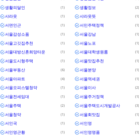
생활의달인
생활정보
1
2
샤라웃
샤라웃뜻
1
1
서면인근
서민주택정책
1
1
서울감성소품
서울강남
1
1
서울고깃집추천
서울노포
1
1
서울대방신혼희망타운
서울대학생원룸
1
1
서울도시형주택
서울맛집추천
1
1
서울부동산
서울분양
6
1
서울아파트
서울역세권
4
1
서울오피스텔청약
서울이사
1
2
서울전세임대
서울주거정책
1
1
서울주택
서울주택도시개발공사
2
3
서울청약
서울회맛집
1
1
서인국
서인영
1
1
서인영근황
서인영명품
1
1