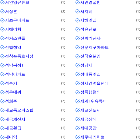
서인영유튜브
서인영절친
1
1
서장훈
서지혜
3
1
서초구아파트
서해맛집
1
1
서해여행
석유난로
1
1
선거스캔들
선박기관사
1
1
선별청약
선운지구아파트
1
1
선착순동호지정
선착순분양
1
1
성남복정1
성남시
1
1
성남아파트
성내동맛집
1
1
성수기
성시경먹을텐데
1
1
성우데뷔
성폭행혐의
1
1
성희주
세계1위유튜버
2
1
세교동오피스텔
세교신도시
1
1
세금계산서
세금상식
1
1
세금환급
세대공감
1
1
세마역
세무대리처벌
1
1