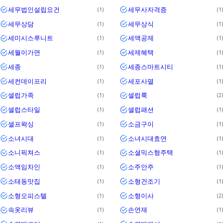
세무법인설립요건
세무사자격증
1
1
세무상담
세무상식
1
1
세미시스루니트
세액공제
1
1
세월이가면
세제혜택
1
1
세종
세종스마트시티
1
1
세컨데이프리
세포사멸
1
1
셀럽가족
셀럽룩
1
2
셀럽스타일
셀럽패션
1
1
셀프왁싱
소금구이
1
1
소녀시대
소녀시대효연
1
1
소니픽쳐스
소셜믹스형주택
1
1
소액임차인
소주안주
1
1
소태동맛집
소형건조기
1
1
소형오피스텔
소형이사
1
2
속옷리뷰
손연재
1
1