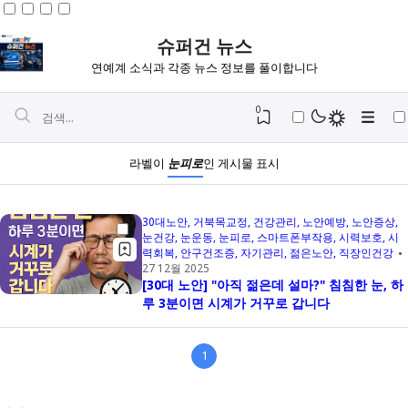
슈퍼건 뉴스
연예계 소식과 각종 뉴스 정보를 풀이합니다
0
라벨이
눈피로
인 게시물 표시
30대노안
거북목교정
건강관리
노안예방
노안증상
눈건강
눈운동
눈피로
스마트폰부작용
시력보호
시
력회복
안구건조증
자기관리
젊은노안
직장인건강
27 12월 2025
[30대 노안] "아직 젊은데 설마?" 침침한 눈, 하
루 3분이면 시계가 거꾸로 갑니다
1
Igniplex
Fiksioner