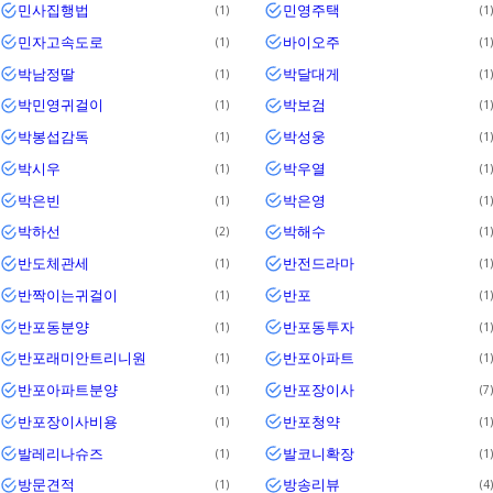
민사집행법
민영주택
1
1
민자고속도로
바이오주
1
1
박남정딸
박달대게
1
1
박민영귀걸이
박보검
1
1
박봉섭감독
박성웅
1
1
박시우
박우열
1
1
박은빈
박은영
1
1
박하선
박해수
2
1
반도체관세
반전드라마
1
1
반짝이는귀걸이
반포
1
1
반포동분양
반포동투자
1
1
반포래미안트리니원
반포아파트
1
1
반포아파트분양
반포장이사
1
7
반포장이사비용
반포청약
1
1
발레리나슈즈
발코니확장
1
1
방문견적
방송리뷰
1
4