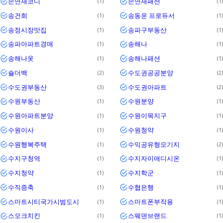
손연재코디
손연재패션
1
1
송건희
송동운 프로듀서
1
1
송정시장맛집
송파구부동산
1
1
송파아파트경매
송해나
1
1
송해나옷
송해나패션
1
1
숄더백
수도권공공분양
2
2
수도권부동산
수도권아파트
3
2
수원부동산
수원분양
1
1
수원아파트분양
수원이목지구
1
1
수원이사
수원청약
1
1
수원행복주택
수익공유형모기지
1
2
수지구청역
수지자이애디시온
1
1
수지청약
수지학군
1
1
수직증축
수협은행
1
1
스마트시티국가시범도시
스마트폰부작용
1
1
스모크치킨
스웨덴브랜드
1
1