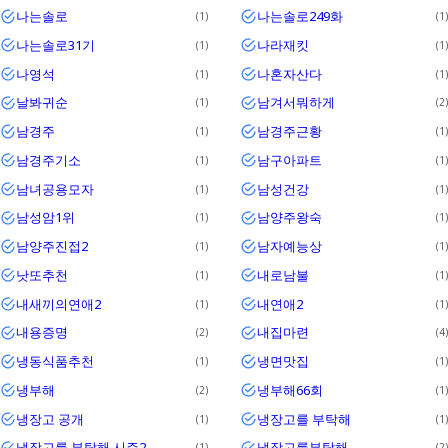
나는솔로
나는솔로249화
1
1
나는솔로31기
나라재킷
1
1
나영석
나혼자산다
1
1
날봐귀순
남겨서뭐하게
1
2
남경주
남경주근황
1
1
남경주기소
남구아파트
1
1
남녀공용모자
남성건강
1
1
남성암1위
남양주왕숙
1
1
남양주진접2
남자예능상
1
1
낫또추천
내로남불
1
1
내새끼의연애2
내연애2
1
1
내용증명
내집마련
2
4
냉동식품추천
냉면맛집
1
1
냉부해
냉부해66회
2
1
냉장고 공개
냉장고를 부탁해
1
1
냉장고를 부탁해 시즌2
냉장고를부탁해
1
2