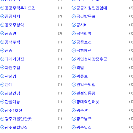
공공주택추가모집
공공지원민간임대
1
2
공공택지
공깃밥무료
2
1
공모주청약
공사비
1
1
공승연
공연리뷰
3
1
공적주택
공중보건
1
1
공증
공항패션
1
1
과메기맛집
과민성대장증후군
1
1
과천주암
곽범
1
1
곽선영
곽튜브
1
1
관계
관악구맛집
1
1
관절건강
관절염통증
1
1
관찰예능
광대역인터넷
1
1
광주1호선
광주7미
1
1
광주가볼만한곳
광주남구
1
1
광주로컬맛집
광주맛집
1
1