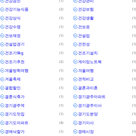
건강검진
건강관리
1
3
건강기능식품
건강보험
2
1
건강상식
건강생활
1
1
건강수명
건보료
1
1
건보재정
건설업
1
1
건설업경기
건전성
1
1
건조기9kg
건조기설치
1
1
건조기추천
게이밍노트북
2
1
겨울방학여행
겨울여행
1
1
겨울축제
견적비교
1
1
결합할인
결혼과이혼
1
1
결혼식축가
경기광주아파트
1
1
경기광주역
경기광주이사
1
1
경기도맛집
경기도분양
1
1
경기도아파트
경기이사
4
2
경매낙찰가
경매시장
1
1