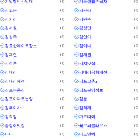
기업형민간임대
기초생활수급자
1
1
김고은
김구라
1
1
김기리
김민주
1
1
김서원
김성민
1
1
김성주
김연아
2
1
김요한데이트장소
김이나
1
1
김재연
김재원
1
1
김정훈
김치맛집
1
1
김태리
김태리공항패션
1
1
김태리패션
김포고촌2
1
1
김포부동산
김포분양정보
1
1
김포아파트분양
김풍
1
1
김해이사
김희재
1
1
김희정
까르띠에
1
1
꼼장어맛집
꽃무늬블라우스
1
1
나나
나노엔텍
2
1