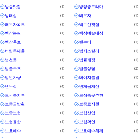
방송맛집
방영중드라마
1
1
방태섭
배우자
1
1
배우자외도
백두산횟집
1
1
백상논란
백상예술대상
1
1
백상후보
밴쿠버
1
1
버팀목대출
범죄스릴러
1
1
범천동
법률개정
1
1
법률구조
법률상담
1
2
법인차량
베이지볼캡
1
1
변우석
변제금계산
4
1
보건복지부
보정속옷추천
1
1
보증금반환
보증료지원
1
1
보증보험
보험산업
1
1
보험융합
보험확인
1
1
보호예수
보호예수해제
1
1