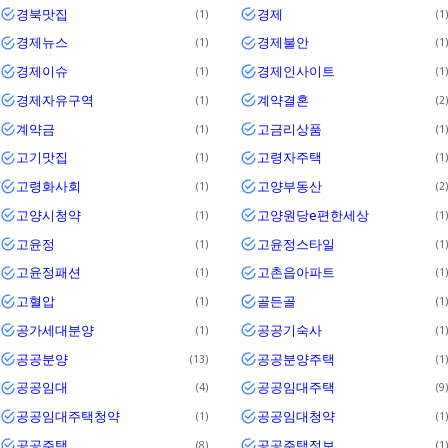
경북맛집
경제
1
1
경제뉴스
경제불안
1
1
경제이슈
경제인사이트
1
1
경제자유구역
계약결혼
1
2
계약금
고금리상품
1
1
고기맛집
고령자주택
1
1
고령화사회
고양부동산
1
2
고양시청약
고양원당e편한세상
1
1
고윤정
고윤정스타일
1
1
고윤정패션
고촌읍아파트
1
1
고혈압
골든골
1
1
공가세대분양
공공기숙사
1
1
공공분양
공공분양주택
13
1
공공임대
공공임대주택
4
9
공공임대주택청약
공공임대청약
1
1
공공주택
공공주택정보
8
1