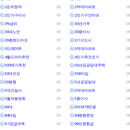
2순위청약
2억대아파트
2
1
2인가구이사
2인가구인터넷
1
1
3%금리
30년거주
1
1
30대노안
30평이사
1
1
39층랜드마크
3기신도시
1
1
3단계DSR
3억대아파트
1
2
4월드라마추천
4인가족건조기
1
1
500메가추천
50년공공임대주택
1
1
50대건강
55B타입
1
1
59평형
5년공공임대
1
1
5대건설사
5억대아파트
1
2
5월개봉영화
5층이사
1
1
60대
6억9379만원
1
1
84타입
84평형분양
1
1
9·7공급대책
99만원환급
1
1