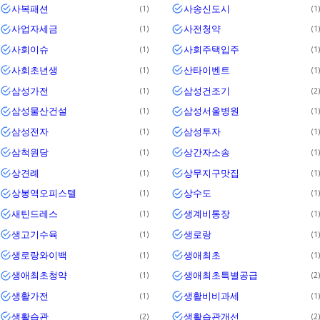
사복패션
사송신도시
1
1
사업자세금
사전청약
1
1
사회이슈
사회주택입주
1
1
사회초년생
산타이벤트
1
1
삼성가전
삼성건조기
1
2
삼성물산건설
삼성서울병원
1
1
삼성전자
삼성투자
1
1
삼척원당
상간자소송
1
1
상견례
상무지구맛집
1
1
상봉역오피스텔
상수도
1
1
새틴드레스
생계비통장
1
1
생고기수육
생로랑
1
1
생로랑와이백
생애최초
1
1
생애최초청약
생애최초특별공급
1
2
생활가전
생활비비과세
1
1
생활습관
생활습관개선
2
2