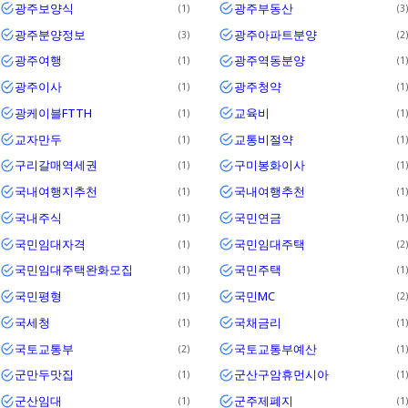
광주보양식
광주부동산
1
3
광주분양정보
광주아파트분양
3
2
광주여행
광주역동분양
1
1
광주이사
광주청약
1
1
광케이블FTTH
교육비
1
1
교자만두
교통비절약
1
1
구리갈매역세권
구미봉화이사
1
1
국내여행지추천
국내여행추천
1
1
국내주식
국민연금
1
1
국민임대자격
국민임대주택
1
2
국민임대주택완화모집
국민주택
1
1
국민평형
국민MC
1
2
국세청
국채금리
1
1
국토교통부
국토교통부예산
2
1
군만두맛집
군산구암휴먼시아
1
1
군산임대
군주제폐지
1
1