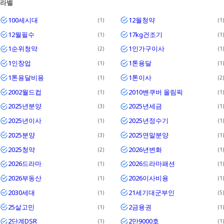
라벨
Textrim
100세시대
12월청약
1
1
Iglo
12월필수
17kg건조기
1
1
1순위청약
1인가구이사
2
1
1인창업
1톤용달
1
1
1톤용달비용
1톤이사
1
2
2002월드컵
2010밴쿠버 올림픽
1
1
2025년분양
2025년세금
3
1
2025년이사
2025년정수기
1
1
2025분양
2025연말분양
3
1
2025청약
2026년변화
2
1
2026드라마
2026드라마패션
1
1
2026부동산
2026이사비용
1
1
2030세대
21세기대군부인
1
5
25살고민
2금융권
1
1
2단계DSR
2만9000호
1
1