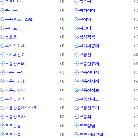
복부비만
복수극
1
1
복정동
복지정책
1
1
복층형오피스텔
본청약
1
1
봄니트
봄코디
1
2
봄코트
봄하객룩
1
1
부가가치세
부가세공제
1
1
부가세신고
부동산
1
2
부동산거래
부동산규제
1
3
부동산분양
부동산비중
2
1
부동산시세
부동산시장
1
5
부동산전망
부동산정보
1
2
부동산정책
부동산제도
5
1
부동산중개수수료
부동산투기
1
1
부동산투자
부동의
19
1
부부갈등
부부상담
2
1
부부소통
부부스타그램
1
1