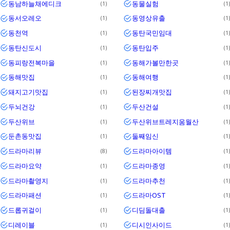
동남하늘채에디크
동물실험
1
1
동서오레오
동영상유출
1
1
동천역
동탄국민임대
1
1
동탄신도시
동탄입주
1
1
동피랑전복마을
동해가볼만한곳
1
1
동해맛집
동해여행
1
1
돼지고기맛집
된장찌개맛집
1
1
두뇌건강
두산건설
1
1
두산위브
두산위브트레지움월산
1
1
둔촌동맛집
둘째임신
1
1
드라마리뷰
드라마아이템
8
1
드라마요약
드라마종영
1
1
드라마촬영지
드라마추천
1
1
드라마패션
드라마OST
1
1
드롭귀걸이
디딤돌대출
1
1
디레이블
디시인사이드
1
1