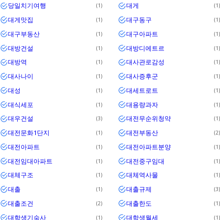
당일치기여행
대게
1
1
대게맛집
대구동구
1
1
대구부동산
대구아파트
1
1
대방건설
대방디에트르
1
1
대방역
대사관로감성
1
1
대사나이
대사증후군
1
1
대성
대세트로트
1
1
대식세포
대용량과자
1
1
대우건설
대전무순위청약
3
1
대전문화1단지
대전부동산
1
2
대전아파트
대전아파트분양
1
1
대전임대아파트
대전중구임대
1
1
대체구조
대체역사물
1
1
대출
대출규제
1
3
대출조건
대출한도
2
1
대학생기숙사
대학생월세
1
1