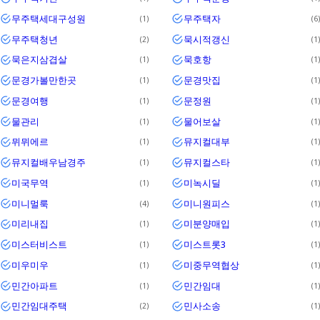
무주택세대구성원
무주택자
1
6
무주택청년
묵시적갱신
2
1
묵은지삼겹살
묵호항
1
1
문경가볼만한곳
문경맛집
1
1
문경여행
문정원
1
1
물관리
물어보살
1
1
뮈뮈에르
뮤지컬대부
1
1
뮤지컬배우남경주
뮤지컬스타
1
1
미국무역
미녹시딜
1
1
미니멀룩
미니원피스
4
1
미리내집
미분양매입
1
1
미스터비스트
미스트롯3
1
1
미우미우
미중무역협상
1
1
민간아파트
민간임대
1
1
민간임대주택
민사소송
2
1