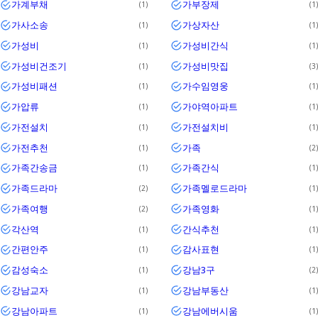
가계부채
가부장제
1
1
가사소송
가상자산
1
1
가성비
가성비간식
1
1
가성비건조기
가성비맛집
1
3
가성비패션
가수임영웅
1
1
가압류
가야역아파트
1
1
가전설치
가전설치비
1
1
가전추천
가족
1
2
가족간송금
가족간식
1
1
가족드라마
가족멜로드라마
2
1
가족여행
가족영화
2
1
각산역
간식추천
1
1
간편안주
감사표현
1
1
감성숙소
강남3구
1
2
강남교자
강남부동산
1
1
강남아파트
강남에버시움
1
1