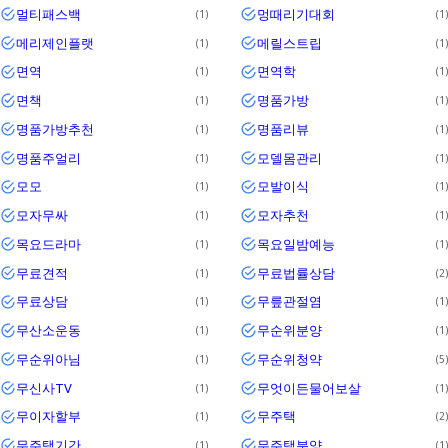
멀티패스백
멍때리기대회
1
1
메리제인플랫
메릴스트립
1
1
면역
면역학
1
1
면책
명품가방
1
1
명품가방추천
명품리뷰
1
1
명품주얼리
모델몸관리
1
1
모모
모발이식
1
1
모자무싸
모자추천
1
1
목요드라마
목요일밤예능
1
1
무료견적
무료법률상담
1
2
무료상담
무릎관절염
1
1
무산소운동
무순위분양
1
1
무순위아님
무순위청약
1
5
무신사TV
무엇이든물어보살
1
1
무이자할부
무주택
1
2
무주택기간
무주택분양
1
1