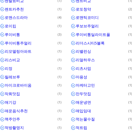
렌탈료비교
렌트비교
1
1
렌트카추천
로또청약
1
2
로맨스드라마
로맨틱코미디
4
1
로이킴
루보브주얼리
1
1
루이비통
루이비통딜라이트풀
3
1
루이비통주얼리
리더스시티5블록
1
1
리모델링아파트
리밸런싱
1
1
리스비교
리얼하우스
1
1
리정
리츠사업
1
1
릴레브루
마용성
1
1
마이크로바이옴
마케터고민
1
1
막회맛집
만두맛집
1
1
매기강
매운냉면
1
1
매운음식추천
매입임대
1
1
맥주안주
먹는물수질
1
1
먹방촬영지
먹트립
1
1