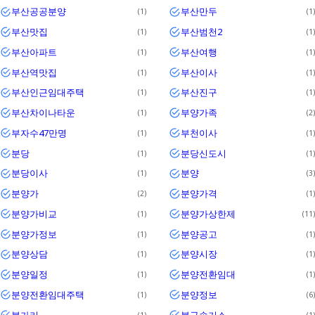
부산공공분양
부산만두
1
1
부산맛집
부산범천2
1
1
부산아파트
부산여행
1
1
부산역맛집
부산이사
1
1
부산인근임대주택
부산진구
1
1
부산차이나타운
부양가족
1
2
부자수47만명
부천이사
1
1
분당
분당신도시
1
1
분당이사
분양
1
3
분양가
분양가격
2
1
분양가비교
분양가상한제
1
11
분양가정보
분양공고
1
1
분양상담
분양시장
1
1
분양일정
분양전환임대
1
1
분양전환임대주택
분양정보
1
6
불가리
불구속기소
1
1