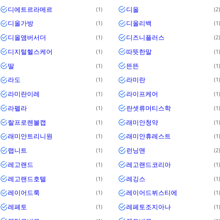
디에트르라메르
디올
1
2
디올가방
디올리백
1
1
디올앰버서더
디즈니플러스
1
2
디지털헬스케어
따뜻한말
1
1
딸
뜬뜬
1
1
라도
라미란
1
1
라미란이레
라이프케어
1
1
라펠라
란셋류머티스학
1
1
랄프로렌볼캡
래미안청약
1
1
래미안트리니원
래미안휴레스트
1
1
랩니트
런닝맨
1
2
레고랜드
레고랜드코리아
1
1
레고랜드호텔
레깅스
1
1
레이어드룩
레이어드뷔스티에
1
1
레페토
레페토조지아나
1
1