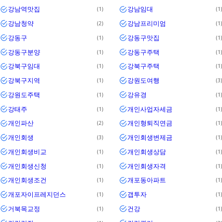
강남역맛집
강남임대
1
1
강남청약
강남프리미엄
2
1
강동구
강동구맛집
1
1
강동구분양
강동구주택
1
1
강북구임대
강북구주택
1
1
강북구지역
강원도여행
1
3
강원도주택
강유경
1
1
강태주
개인사업자세금
1
1
개인파산
개인형퇴직연금
2
1
개인회생
개인회생변제금
3
1
개인회생비교
개인회생상담
1
1
개인회생신청
개인회생자격
1
1
개인회생조건
개포동아파트
1
1
개포자이프레지던스
갭투자
1
1
거북목교정
건강
1
1