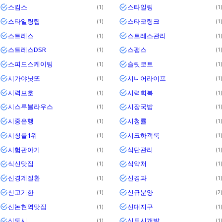
스킴스
스타일링
1
1
스타일링팁
스타코링크
1
1
스트레스
스트레스관리
1
1
스트레스DSR
스팽스
1
1
스피드스케이팅
슬릿코트
1
1
시가야낫또
시니어라이프
1
1
시력보호
시력회복
1
1
시스루블라우스
시장국밥
1
1
시중은행
시청률
1
1
시청률1위
시크하객룩
1
1
시험관아기
식단관리
1
1
식신맛집
식약처
1
1
신경계질환
신경과
1
1
신고기한
신규분양
1
2
신논현역맛집
신대지구
1
1
신도시
신도시개발
1
1