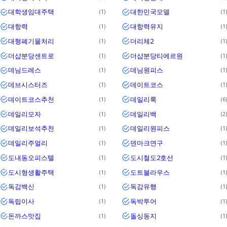
대학생임대주택
대한민국모델
1
1
대항력
대항력유지
1
1
대형폐기물처리
더리체2
1
1
더샵분당센트로
더샵분당티에르원
1
1
데님드레스
데님원피스
1
1
데브시스터즈
데이트코스
1
1
데이트코스추천
데일리룩
1
6
데일리모자
데일리백
1
2
데일리보석추천
데일리원피스
1
1
데일리주얼리
덴마크연구
1
1
도내동오피스텔
도시철도2호선
1
1
도시형생활주택
도트블라우스
1
1
독감백신
독감유행
1
1
독립이사
독박투어
1
1
돈까스맛집
돌싱동지
1
1