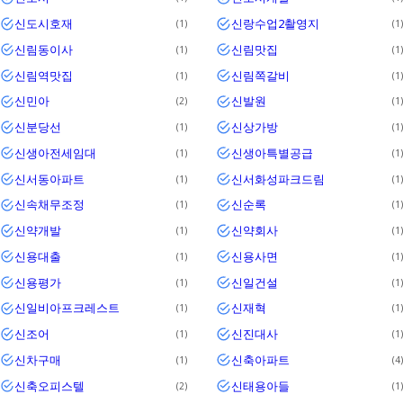
신도시호재
신랑수업2촬영지
1
1
신림동이사
신림맛집
1
1
신림역맛집
신림쪽갈비
1
1
신민아
신발원
2
1
신분당선
신상가방
1
1
신생아전세임대
신생아특별공급
1
1
신서동아파트
신서화성파크드림
1
1
신속채무조정
신순록
1
1
신약개발
신약회사
1
1
신용대출
신용사면
1
1
신용평가
신일건설
1
1
신일비아프크레스트
신재혁
1
1
신조어
신진대사
1
1
신차구매
신축아파트
1
4
신축오피스텔
신태용아들
2
1