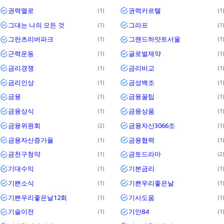
권력멜로
권력카르텔
1
1
그대는 나의 모든 것
그라프
1
1
그란츠리버파크
그랜드하얏트서울
1
1
근력운동
글로벌제약
1
1
금리경쟁
금리비교
1
1
금리인상
금성백조
1
1
금융
금융꿀팁
1
1
금융상식
금융상품
1
1
금융위원회
금융자산3066조
2
1
금융자산증가율
금융협력
1
1
금천구청약
금토드라마
1
2
기대수익
기본금리
1
1
기쁜소식
기쁜우리좋은날
1
1
기쁜우리좋은날12회
기사도움
1
1
기술이전
기안84
1
1