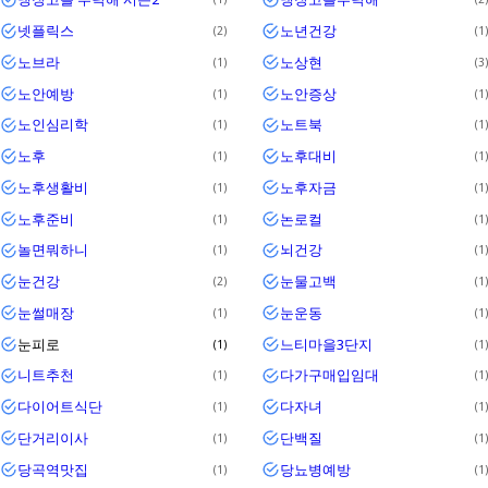
넷플릭스
노년건강
2
1
노브라
노상현
1
3
노안예방
노안증상
1
1
노인심리학
노트북
1
1
노후
노후대비
1
1
노후생활비
노후자금
1
1
노후준비
논로컬
1
1
놀면뭐하니
뇌건강
1
1
눈건강
눈물고백
2
1
눈썰매장
눈운동
1
1
눈피로
느티마을3단지
1
1
니트추천
다가구매입임대
1
1
다이어트식단
다자녀
1
1
단거리이사
단백질
1
1
당곡역맛집
당뇨병예방
1
1