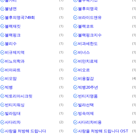
불냉면
불후의명곡
1
1
불후의명곡749회
브라이드앤유
1
1
블랙재킷
블랙코트
1
1
블랙핑크
블랙핑크지수
1
1
블리수
비과세한도
1
1
비규제지역
비너스
1
1
비뇨의학과
비만치료제
1
1
비아파트
비오르
1
1
비오맘
비용절감
1
4
빅뱅
빅뱅20주년
1
1
빅토리아시크릿
빈티지명품
1
1
빈티지워싱
빌라선택
1
1
빌라임대
빙속여제
1
1
사다리차
사다리차비용
2
3
사랑을 처방해 드립니다
사랑을 처방해 드립니다 OST
1
1