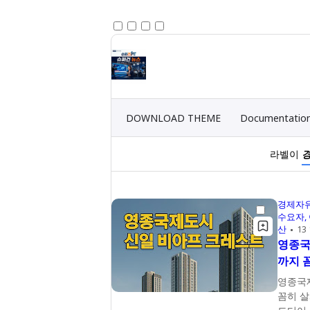
DOWNLOAD THEME
Documentatio
라벨이
경제자
수요자
산
13
영종국
까지 
영종국제
꼼히 살펴보기 올해 영종도의 가장 