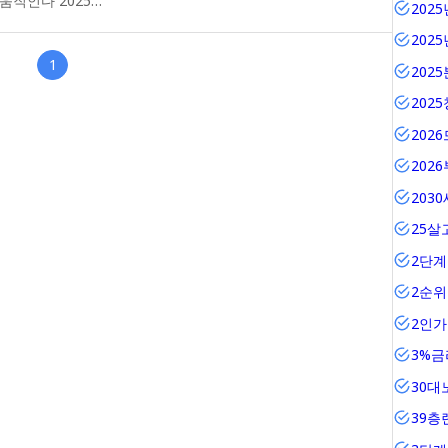
드디어 움직인다 2025…
202
202
1
202
202
202
202
203
25살
2단계
2순
2인
3%금
30대
39층