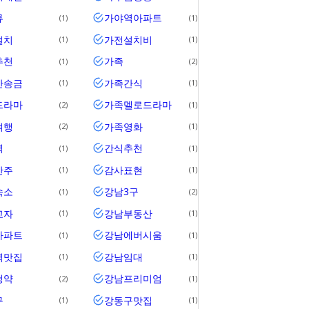
류
가야역아파트
1
1
설치
가전설치비
1
1
추천
가족
1
2
간송금
가족간식
1
1
드라마
가족멜로드라마
2
1
여행
가족영화
2
1
역
간식추천
1
1
안주
감사표현
1
1
숙소
강남3구
1
2
교자
강남부동산
1
1
아파트
강남에버시움
1
1
역맛집
강남임대
1
1
청약
강남프리미엄
2
1
구
강동구맛집
1
1