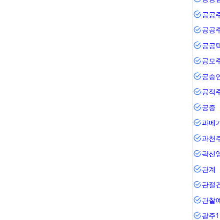
공공
공공
공공
공모
공승
공적
공증
과메
과천
곽선
관계
관절
관찰
광주