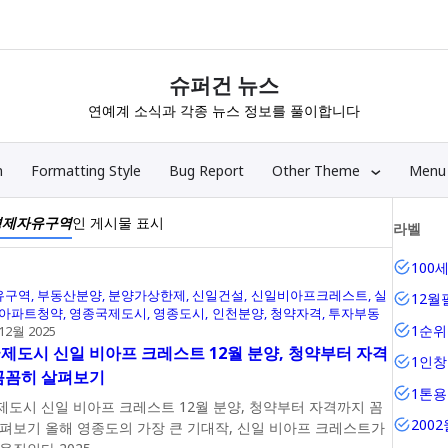
슈퍼건 뉴스
연예계 소식과 각종 뉴스 정보를 풀이합니다
n
Formatting Style
Bug Report
Other Theme
Menu
경제자유구역
인 게시물 표시
라벨
100
유구역
부동산분양
분양가상한제
신일건설
신일비아프크레스트
실
12월
아파트청약
영종국제도시
영종도시
인천분양
청약자격
투자부동
1순
 12월 2025
제도시 신일 비아프 크레스트 12월 분양, 청약부터 자격
1인창
꼼꼼히 살펴보기
1톤
도시 신일 비아프 크레스트 12월 분양, 청약부터 자격까지 꼼
200
큰 기대작, 신일 비아프 크레스트가