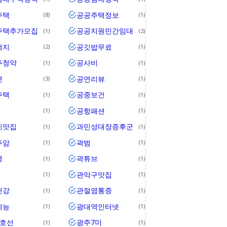
주택
공공주택정보
8
1
주택추가모집
공공지원민간임대
1
2
택지
공깃밥무료
2
1
주청약
공사비
1
1
연
공연리뷰
3
1
주택
공중보건
1
1
공항패션
1
1
기맛집
과민성대장증후군
1
1
주암
곽범
1
1
영
곽튜브
1
1
관악구맛집
1
1
건강
관절염통증
1
1
예능
광대역인터넷
1
1
1호선
광주7미
1
1