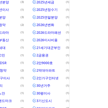
5년분양
2025년세금
3
1
5년이사
2025년정수기
1
1
5분양
2025연말분양
3
1
5청약
2026년변화
2
1
6드라마
2026드라마패션
1
1
6부동산
2026이사비용
1
1
0세대
21세기대군부인
1
5
고민
2금융권
1
1
DSR
2만9000호
1
1
위청약
2억대아파트
2
1
가구이사
2인가구인터넷
1
1
리
30년거주
1
1
노안
30평이사
1
1
랜드마크
3기신도시
1
1