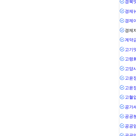
경북
경제
경제
경제
계약
고기
고령
고양
고윤
고윤
고혈
공가
공공
공공
공공