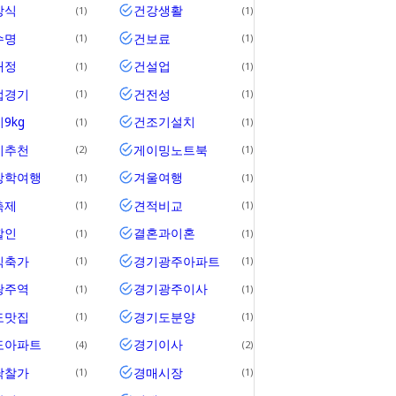
상식
건강생활
1
1
수명
건보료
1
1
재정
건설업
1
1
업경기
건전성
1
1
9kg
건조기설치
1
1
기추천
게이밍노트북
2
1
방학여행
겨울여행
1
1
축제
견적비교
1
1
할인
결혼과이혼
1
1
식축가
경기광주아파트
1
1
광주역
경기광주이사
1
1
도맛집
경기도분양
1
1
도아파트
경기이사
4
2
낙찰가
경매시장
1
1