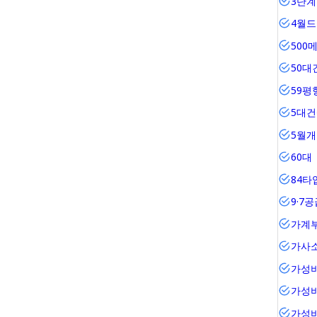
3단계
4월
500
50대
59평
5대
5월
60대
84타
9·7
가계
가사
가성
가성
가성