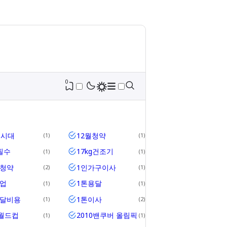
0
세시대
12월청약
1
1
필수
17kg건조기
1
1
위청약
1인가구이사
2
1
업
1톤용달
1
1
용달비용
1톤이사
1
2
2월드컵
2010밴쿠버 올림픽
1
1