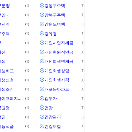
구분양
강동구주택
1
1
구임대
강북구주택
1
1
구지역
강원도여행
1
3
도주택
강유경
1
1
주
개인사업자세금
1
1
파산
개인형퇴직연금
2
1
회생
개인회생변제금
3
1
회생비교
개인회생상담
1
1
회생신청
개인회생자격
1
1
회생조건
개포동아파트
1
1
개포자이프레지던스
갭투자
1
1
목교정
건강
1
1
검진
건강관리
1
3
기능식품
건강보험
2
1