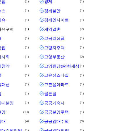
맛집
경제
1
1
뉴스
경제불안
1
1
이슈
경제인사이트
1
1
자유구역
계약결혼
1
2
금
고금리상품
1
1
맛집
고령자주택
1
1
화사회
고양부동산
1
2
시청약
고양원당e편한세상
1
1
정
고윤정스타일
1
1
정패션
고촌읍아파트
1
1
압
골든골
1
1
세대분양
공공기숙사
1
1
분양
공공분양주택
13
1
임대
공공임대주택
4
9
임대주택청약
공공임대청약
1
1