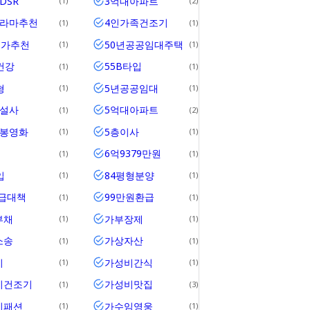
DSR
3억대아파트
1
2
드라마추천
4인가족건조기
1
1
메가추천
50년공공임대주택
1
1
건강
55B타입
1
1
형
5년공공임대
1
1
건설사
5억대아파트
1
2
개봉영화
5층이사
1
1
6억9379만원
1
1
입
84평형분양
1
1
공급대책
99만원환급
1
1
부채
가부장제
1
1
소송
가상자산
1
1
비
가성비간식
1
1
비건조기
가성비맛집
1
3
비패션
가수임영웅
1
1